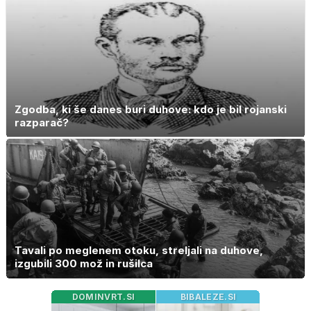
Zgodba, ki še danes buri duhove: kdo je bil rojanski
razparač?
Tavali po meglenem otoku, streljali na duhove,
izgubili 300 mož in rušilca
DOMINVRT.SI
BIBALEZE.SI