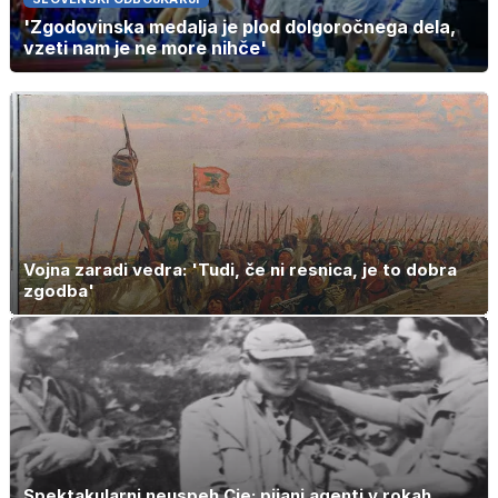
'Zgodovinska medalja je plod dolgoročnega dela,
vzeti nam je ne more nihče'
Vojna zaradi vedra: 'Tudi, če ni resnica, je to dobra
zgodba'
Spektakularni neuspeh Cie: pijani agenti v rokah