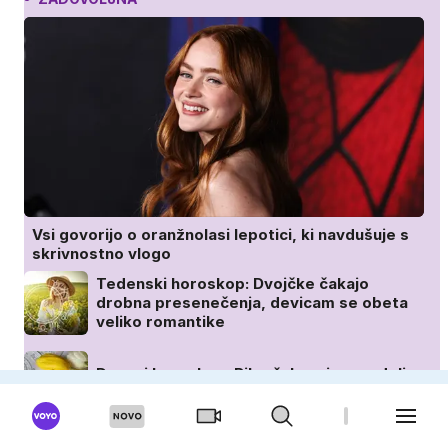
Vsi govorijo o oranžnolasi lepotici, ki navdušuje s
skrivnostno vlogo
Tedenski horoskop: Dvojčke čakajo
drobna presenečenja, devicam se obeta
veliko romantike
Dnevni horoskop: Ribe čaka mirna nedelja,
intuicija škorpijonov bo močna