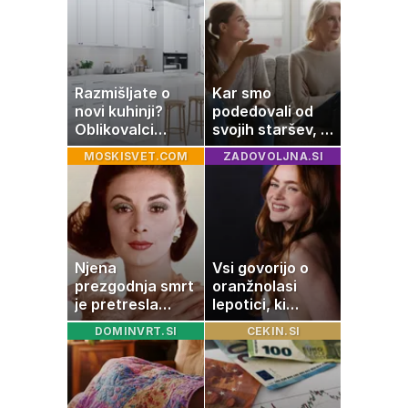
Razmišljate o
Kar smo
novi kuhinji?
podedovali od
Oblikovalci
svojih staršev, ni
opozarjajo, da te
nujno naša
MOSKISVET.COM
ZADOVOLJNA.SI
barve izgubljajo
usoda
priljubljenost
Njena
Vsi govorijo o
prezgodnja smrt
oranžnolasi
je pretresla
lepotici, ki
modni svet: za
navdušuje s
DOMINVRT.SI
CEKIN.SI
slavo se je
skrivnostno
skrivala
vlogo
tragedija