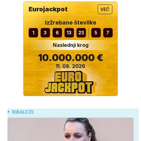
Eurojackpot
VEČ
Izžrebane številke
1
3
6
13
23
5
7
Naslednji krog
10.000.000 €
11. 08. 2026
BIBALEZE