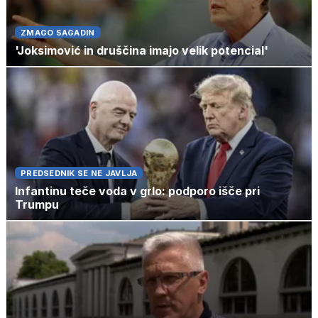
ZMAGO SAGADIN
'Joksimović in druščina imajo velik potencial'
PREDSEDNIK SE NE JAVLJA
Infantinu teče voda v grlo: podporo išče pri
Trumpu