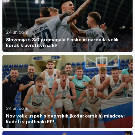
24ur.com
Slovenija s 3:0 premagala Finsko in naredila velik
korak k uvrstitvi na EP
24ur.com
Nov velik uspeh slovenskih (košarkarskih) mladcev:
kadeti v polfinalu EP!