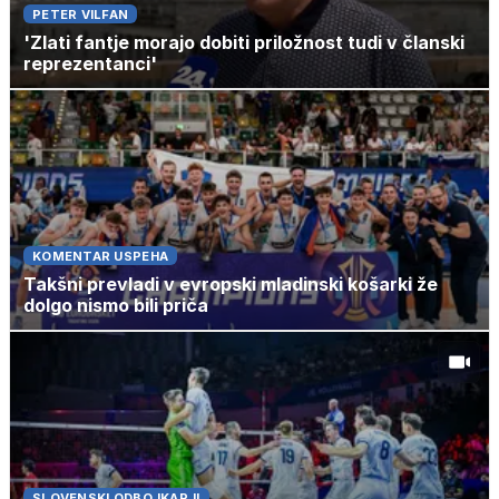
PETER VILFAN
'Zlati fantje morajo dobiti priložnost tudi v članski
reprezentanci'
KOMENTAR USPEHA
Takšni prevladi v evropski mladinski košarki že
dolgo nismo bili priča
SLOVENSKI ODBOJKARJI