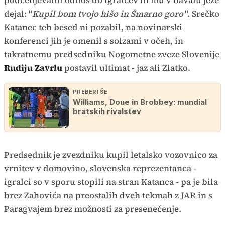
podcenjevalni odnos do igralcev in mu v navalu jeze
dejal: "
Kupil bom tvojo hišo in Šmarno goro
". Srečko
Katanec teh besed ni pozabil, na novinarski
konferenci jih je omenil s solzami v očeh, in
takratnemu predsedniku Nogometne zveze Slovenije
Rudiju Zavrlu
postavil ultimat - jaz ali Zlatko.
PREBERI ŠE
Williams, Doue in Brobbey: mundial
bratskih rivalstev
Predsednik je zvezdniku kupil letalsko vozovnico za
vrnitev v domovino, slovenska reprezentanca -
igralci so v sporu stopili na stran Katanca - pa je bila
brez Zahovića na preostalih dveh tekmah z JAR in s
Paragvajem brez možnosti za presenečenje.