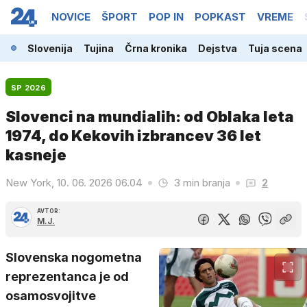
NOVICE
ŠPORT
POP IN
POPKAST
VREME
Slovenija
Tujina
Črna kronika
Dejstva
Tuja scena
SP 2026
Slovenci na mundialih: od Oblaka leta
1974, do Kekovih izbrancev 36 let
kasneje
New York, 10. 06. 2026 06.04
3 min branja
2
AVTOR:
M.J.
Slovenska nogometna
reprezentanca je od
osamosvojitve