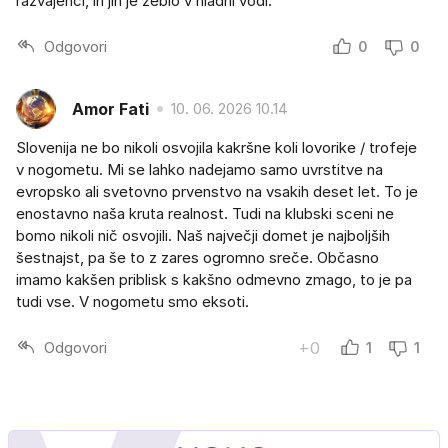
razvajenci, in jih je zeblo v hladni vodi.
Odgovori
0
0
Amor Fati
10. 06. 2026 10.14
Slovenija ne bo nikoli osvojila kakršne koli lovorike / trofeje
v nogometu. Mi se lahko nadejamo samo uvrstitve na
evropsko ali svetovno prvenstvo na vsakih deset let. To je
enostavno naša kruta realnost. Tudi na klubski sceni ne
bomo nikoli nič osvojili. Naš največji domet je najboljših
šestnajst, pa še to z zares ogromno sreče. Občasno
imamo kakšen priblisk s kakšno odmevno zmago, to je pa
tudi vse. V nogometu smo eksoti.
Odgovori
+0
1
1