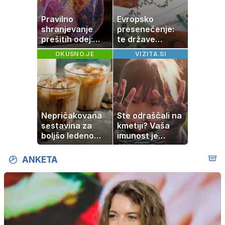
Pravilno
Evropsko
shranjevanje
presenečenje:
prešitih odej:
te države
Kako ohraniti
rastejo hitreje
OKUSNO.JE
VIZITA.SI
družinsko
od Nemčije,
dediščino
nekatere celo
večkrat hitreje
Nepričakovana
Ste odraščali na
sestavina za
kmetiji? Vaša
boljšo ledeno
imunost je
kavo, ki jo imate
verjetno
zagotovo doma
močnejša
ANKETA