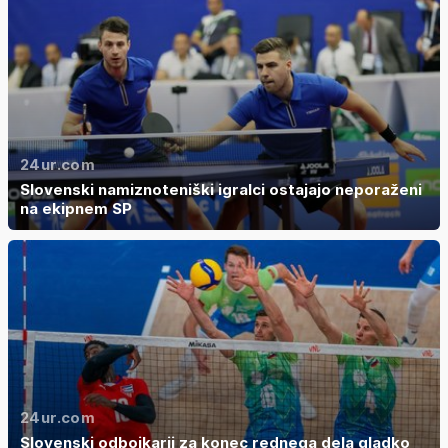
24ur.com
Slovenski namiznoteniški igralci ostajajo neporaženi
na ekipnem SP
24ur.com
Slovenski odbojkarji za konec rednega dela gladko