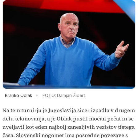
Branko Oblak
FOTO: Damjan Žibert
Na tem turnirju je Jugoslavija sicer izpadla v drugem
delu tekmovanja, a je Oblak pustil močan pečat in se
uveljavil kot eden najbolj zanesljivih vezistov tistega
časa. Slovenski nogomet ima posredne povezave s