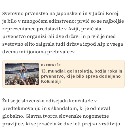
Svetovno prvenstvo na Japonskem in v Južni Koreji
je bilo v mnogočem edinstveno: prvič so se najboljše
reprezentance predstavile v Aziji, prvič sta
prvenstvo organizirali dve državi in prvič je med
svetovno elito zaigrala tudi država izpod Alp z vsega
dvema milijonoma prebivalcev.
PREBERI ŠE
13. mundial: gol stoletja, božja roka in
prvenstvo, ki je bilo sprva dodeljeno
Kolumbiji
Žal se je slovenska odisejada končala že v
predtekmovanju in s škandalom, ki je odmeval
globalno. Glavna tvorca slovenske nogometne
pravljice, ki se je začela že dve leti prej z uvrstitvijo