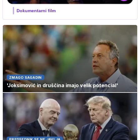
Film meseca / družinski, pustolovski
ZMAGO SAGADIN
'Joksimović in druščina imajo velik potencial'
PREDSEDNIK SE NE JAVLJA