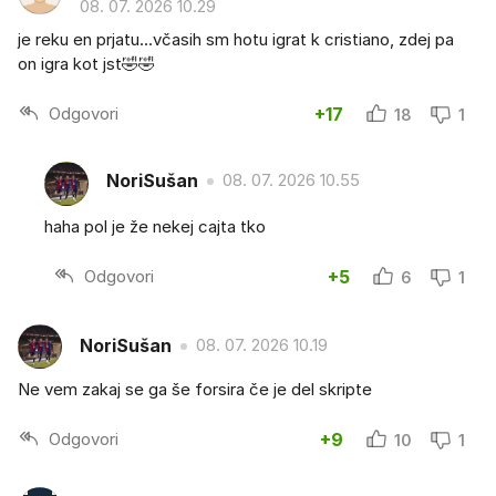
08. 07. 2026 10.29
je reku en prjatu...včasih sm hotu igrat k cristiano, zdej pa
on igra kot jst🤣🤣
Odgovori
+17
18
1
NoriSušan
08. 07. 2026 10.55
haha pol je že nekej cajta tko
Odgovori
+5
6
1
NoriSušan
08. 07. 2026 10.19
Ne vem zakaj se ga še forsira če je del skripte
Odgovori
+9
10
1