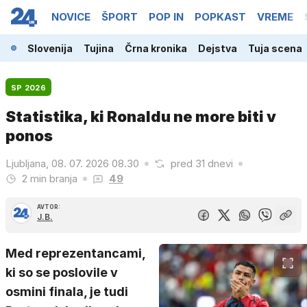
NOVICE
ŠPORT
POP IN
POPKAST
VREME
Slovenija
Tujina
Črna kronika
Dejstva
Tuja scena
SP 2026
Statistika, ki Ronaldu ne more biti v
ponos
Ljubljana, 08. 07. 2026 08.30
pred 31 dnevi
2 min branja
49
AVTOR:
J.B.
Med reprezentancami,
ki so se poslovile v
osmini finala, je tudi