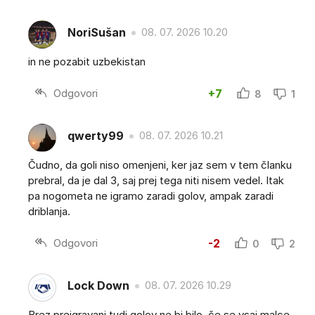
NoriSušan
08. 07. 2026 10.20
in ne pozabit uzbekistan
Odgovori
+7
8
1
qwerty99
08. 07. 2026 10.21
Čudno, da goli niso omenjeni, ker jaz sem v tem članku
prebral, da je dal 3, saj prej tega niti nisem vedel. Itak
pa nogometa ne igramo zaradi golov, ampak zaradi
driblanja.
Odgovori
-2
0
2
Lock Down
08. 07. 2026 10.29
Brez preigravanj tudi golov ne bi bilo, če se vsaj malce