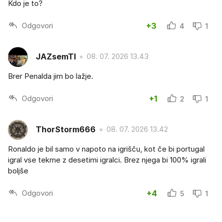
Kdo je to?
Odgovori
+3
4
1
JAZsemTI
08. 07. 2026 13.43
Brer Penalda jim bo lažje.
Odgovori
+1
2
1
ThorStorm666
08. 07. 2026 13.42
Ronaldo je bil samo v napoto na igrišču, kot če bi portugal
igral vse tekme z desetimi igralci. Brez njega bi 100% igrali
boljše
Odgovori
+4
5
1