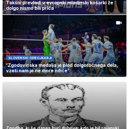
Takšni prevladi v evropski mladinski košarki že
dolgo nismo bili priča
SLOVENSKI ODBOJKARJI
'Zgodovinska medalja je plod dolgoročnega dela,
vzeti nam je ne more nihče'
Zgodba, ki še danes buri duhove: kdo je bil rojanski