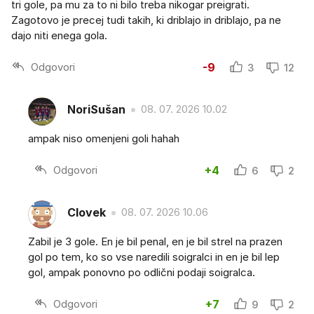
tri gole, pa mu za to ni bilo treba nikogar preigrati.
Zagotovo je precej tudi takih, ki driblajo in driblajo, pa ne
dajo niti enega gola.
Odgovori
-9
3
12
NoriSušan
08. 07. 2026 10.02
ampak niso omenjeni goli hahah
Odgovori
+4
6
2
Clovek
08. 07. 2026 10.06
Zabil je 3 gole. En je bil penal, en je bil strel na prazen
gol po tem, ko so vse naredili soigralci in en je bil lep
gol, ampak ponovno po odlični podaji soigralca.
Odgovori
+7
9
2