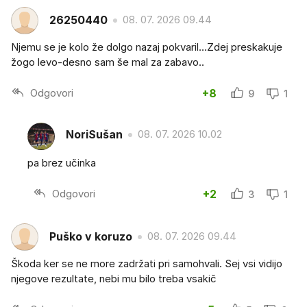
26250440
08. 07. 2026 09.44
Njemu se je kolo že dolgo nazaj pokvaril...Zdej preskakuje
žogo levo-desno sam še mal za zabavo..
Odgovori
+8
9
1
NoriSušan
08. 07. 2026 10.02
pa brez učinka
Odgovori
+2
3
1
Puško v koruzo
08. 07. 2026 09.44
Škoda ker se ne more zadržati pri samohvali. Sej vsi vidijo
njegove rezultate, nebi mu bilo treba vsakič