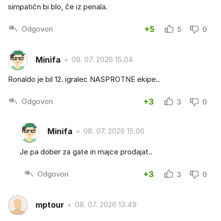
simpatičn bi blo, če iz penala.
Odgovori
+5
5
0
Minifa
08. 07. 2026 15.04
Ronaldo je bil 12. igralec NASPROTNE ekipe..
Odgovori
+3
3
0
Minifa
08. 07. 2026 15.06
Je pa dober za gate in majce prodajat..
Odgovori
+3
3
0
mptour
08. 07. 2026 13.49