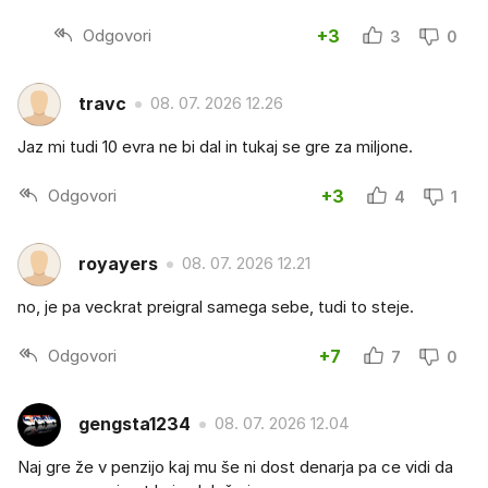
Odgovori
+3
3
0
travc
08. 07. 2026 12.26
Jaz mi tudi 10 evra ne bi dal in tukaj se gre za miljone.
Odgovori
+3
4
1
royayers
08. 07. 2026 12.21
no, je pa veckrat preigral samega sebe, tudi to steje.
Odgovori
+7
7
0
gengsta1234
08. 07. 2026 12.04
Naj gre že v penzijo kaj mu še ni dost denarja pa ce vidi da