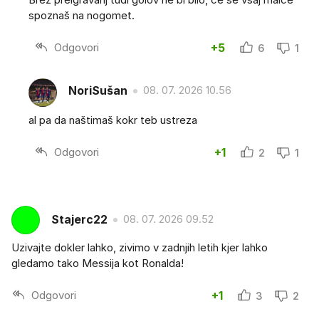
spoznaš na nogomet.
Odgovori
+5
6
1
NoriSušan
08. 07. 2026 10.56
al pa da naštimaš kokr teb ustreza
Odgovori
+1
2
1
Stajerc22
08. 07. 2026 09.52
Uzivajte dokler lahko, zivimo v zadnjih letih kjer lahko
gledamo tako Messija kot Ronalda!
Odgovori
+1
3
2