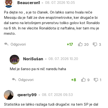
Beauceron1
08. 07. 2026 10.05
Pa dejte no , a je to članek. On lahko samo hvala reče
Messiju da je falil ze dve enajstmetrovke, ker drugače bi
dal samo na letošnjem prvenstvu toliko golov kot Ronaldo
na 6 tih. In ne vlecite Ronaldota iz naftalina, ker tam mu je
mesto.
Odgovori
+17
20
3
NoriSušan
08. 07. 2026 10.20
Mel je šanso pa ni nič naredu haha
Odgovori
+8
9
1
qwerty99
08. 07. 2026 09.53
Statistika se lahko razlaga tudi drugače: na tem SP je dal