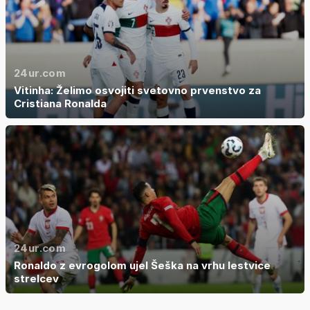
24ur.com
Vitinha: Želimo osvojiti svetovno prvenstvo za
Cristiana Ronalda
24ur.com
Ronaldo z evrogolom ujel Šeška na vrhu lestvice
strelcev