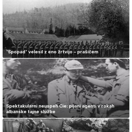
'Spopad' velesil z eno žrtvijo – prašičem
Spektakularni neuspeh Cie: pijani agenti v rokah
albanske tajne službe