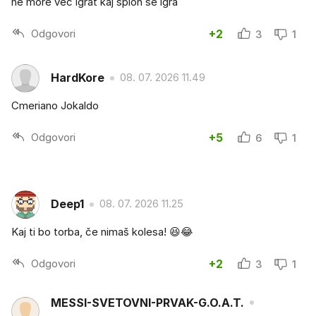
ne more vec igrat kaj sploh še igra
Odgovori
+2
3
1
HardKore
08. 07. 2026 11.49
Cmeriano Jokaldo
Odgovori
+5
6
1
Deep1
08. 07. 2026 11.25
Kaj ti bo torba, če nimaš kolesa! 😆😂
Odgovori
+2
3
1
MESSI-SVETOVNI-PRVAK-G.O.A.T.