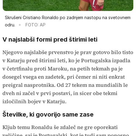
Skrušeni Cristiano Ronaldo po zadnjem nastopu na svetovnem
odru.
FOTO: AP
V najslabši formi pred štirimi leti
Njegovo najslabše prvenstvo je prav gotovo bilo tisto
v Katarju pred štirimi leti, ko je Portugalska izpadla
v četrtfinalu proti Maroku, na petih tekmah pa je
dosegel vsega en zadetek, pri čemer ni niti enkrat
preigral nasprotnika. Od 27 tekem na mundialih le
dveh ni začel v prvi postavi, in sicer obe tekmi
izločilnih bojev v Katarju.
Številke, ki govorijo same zase
Kljub temu Ronaldu še zdaleč ne gre oporekati
veličine, saj je Portugalski, kot je tudi sam ponosno