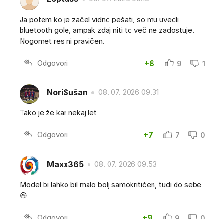
Ja potem ko je začel vidno pešati, so mu uvedli
bluetooth gole, ampak zdaj niti to več ne zadostuje.
Nogomet res ni pravičen.
Odgovori
+8
9
1
NoriSušan
08. 07. 2026 09.31
Tako je že kar nekaj let
Odgovori
+7
7
0
Maxx365
08. 07. 2026 09.53
Model bi lahko bil malo bolj samokritičen, tudi do sebe
😆
Odgovori
+9
9
0