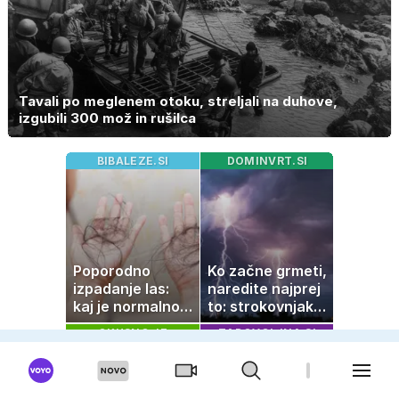
Tavali po meglenem otoku, streljali na duhove,
izgubili 300 mož in rušilca
BIBALEZE.SI
DOMINVRT.SI
Poporodno
Ko začne grmeti,
izpadanje las:
naredite najprej
kaj je normalno
to: strokovnjaki
in kako si
opozarjajo na
OKUSNO.JE
ZADOVOLJNA.SI
pomagati
pogosto napako