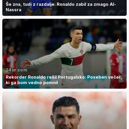
Še zna, tudi z razdalje: Ronaldo zabil za zmago Al-
Nassra
24ur.com
Rekorder Ronaldo rešil Portugalsko: Poseben večer,
ki ga bom vedno pomnil