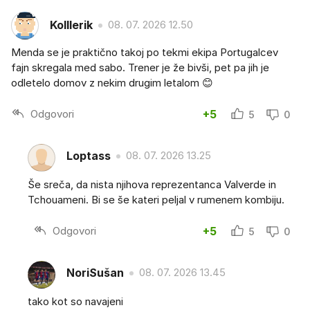
Kolllerik
08. 07. 2026 12.50
Menda se je praktično takoj po tekmi ekipa Portugalcev
fajn skregala med sabo. Trener je že bivši, pet pa jih je
odletelo domov z nekim drugim letalom 😊
Odgovori
+5
5
0
Loptass
08. 07. 2026 13.25
Še sreča, da nista njihova reprezentanca Valverde in
Tchouameni. Bi se še kateri peljal v rumenem kombiju.
Odgovori
+5
5
0
NoriSušan
08. 07. 2026 13.45
tako kot so navajeni