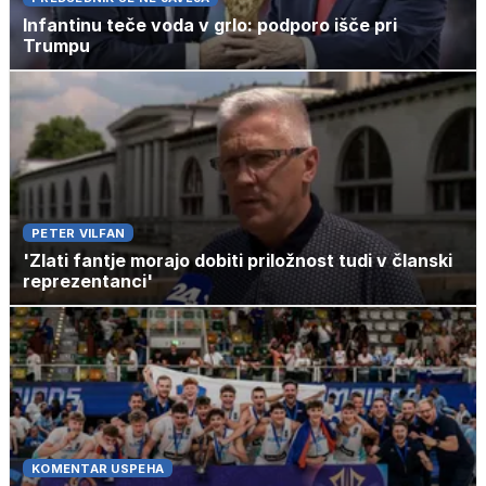
Infantinu teče voda v grlo: podporo išče pri
Trumpu
PETER VILFAN
'Zlati fantje morajo dobiti priložnost tudi v članski
reprezentanci'
KOMENTAR USPEHA