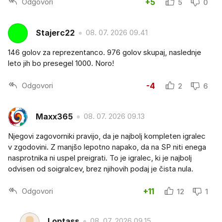
Odgovori
+5
5
0
Stajerc22
08. 07. 2026 09.41
146 golov za reprezentanco. 976 golov skupaj, naslednje
leto jih bo presegel 1000. Noro!
Odgovori
-4
2
6
Maxx365
08. 07. 2026 09.13
Njegovi zagovorniki pravijo, da je najbolj kompleten igralec
v zgodovini. Z manjšo lepotno napako, da na SP niti enega
nasprotnika ni uspel preigrati. To je igralec, ki je najbolj
odvisen od soigralcev, brez njihovih podaj je čista nula.
Odgovori
+11
12
1
Loptass
08. 07. 2026 09.15