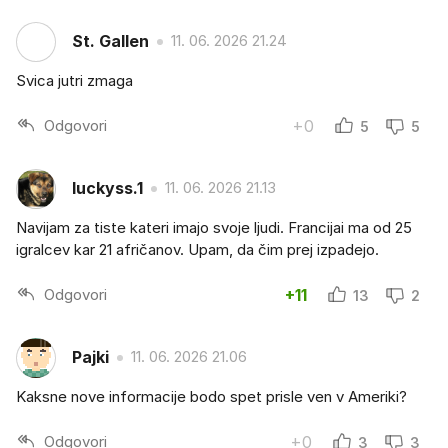
St. Gallen
11. 06. 2026 21.24
Svica jutri zmaga
Odgovori
+0
5
5
luckyss.1
11. 06. 2026 21.13
Navijam za tiste kateri imajo svoje ljudi. Francijai ma od 25
igralcev kar 21 afričanov. Upam, da čim prej izpadejo.
Odgovori
+11
13
2
Pajki
11. 06. 2026 21.06
Kaksne nove informacije bodo spet prisle ven v Ameriki?
Odgovori
+0
3
3