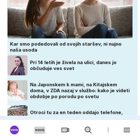
Kar smo podedovali od svojih staršev, ni nujno
naša usoda
Pri 14 letih je živela na ulici, danes jo
občuduje ves svet
Na Japonskem k mami, na Kitajskem
doma, v ZDA nazaj v službo: kako je videti
obdobje po porodu po svetu
Otroci tu za en teden oddajo telefone,
nato pa se zgodi nekaj nepričakovanega
ZADOVOLJNA