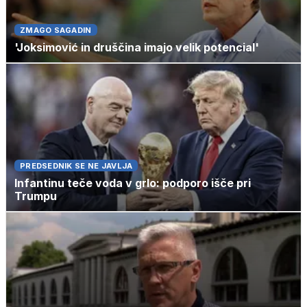
ZMAGO SAGADIN
'Joksimović in druščina imajo velik potencial'
PREDSEDNIK SE NE JAVLJA
Infantinu teče voda v grlo: podporo išče pri
Trumpu