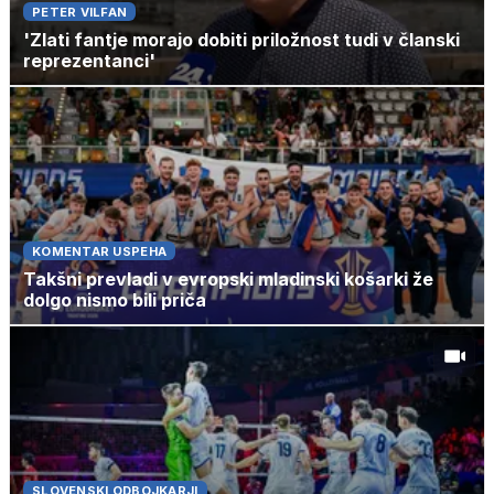
PETER VILFAN
'Zlati fantje morajo dobiti priložnost tudi v članski
reprezentanci'
KOMENTAR USPEHA
Takšni prevladi v evropski mladinski košarki že
dolgo nismo bili priča
SLOVENSKI ODBOJKARJI