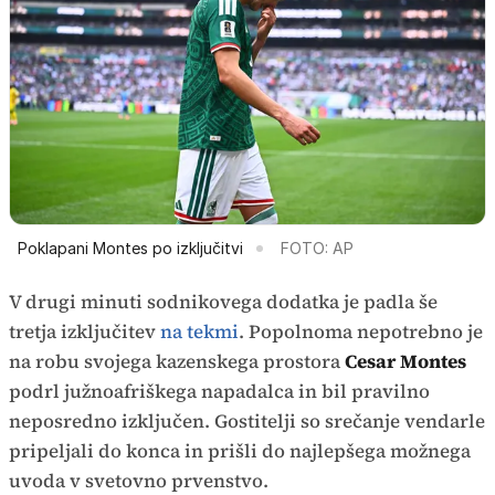
Poklapani Montes po izključitvi
FOTO: AP
V drugi minuti sodnikovega dodatka je padla še
tretja izključitev
na tekmi
. Popolnoma nepotrebno je
na robu svojega kazenskega prostora
Cesar Montes
podrl južnoafriškega napadalca in bil pravilno
neposredno izključen. Gostitelji so srečanje vendarle
pripeljali do konca in prišli do najlepšega možnega
uvoda v svetovno prvenstvo.