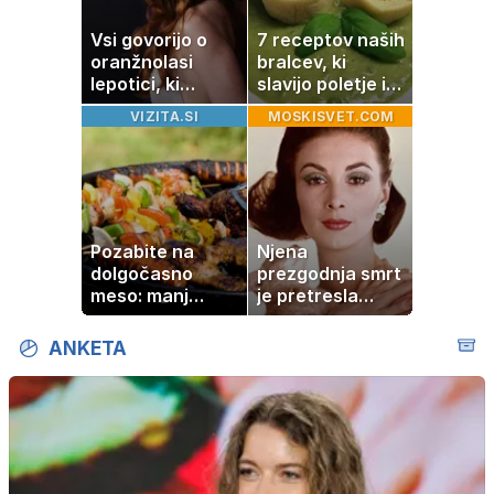
Vsi govorijo o
7 receptov naših
oranžnolasi
bralcev, ki
lepotici, ki
slavijo poletje in
navdušuje s
tradicijo
VIZITA.SI
MOSKISVET.COM
skrivnostno
vlogo
Pozabite na
Njena
dolgočasno
prezgodnja smrt
meso: manj
je pretresla
maščobe, več
modni svet: za
svežine
slavo se je
ANKETA
skrivala
tragedija