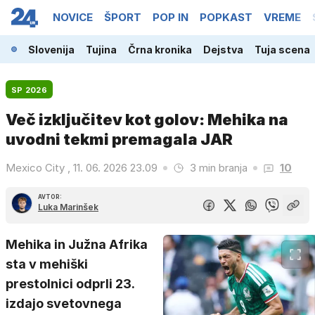
NOVICE
ŠPORT
POP IN
POPKAST
VREME
Slovenija
Tujina
Črna kronika
Dejstva
Tuja scena
SP 2026
Več izključitev kot golov: Mehika na
uvodni tekmi premagala JAR
Mexico City , 11. 06. 2026 23.09
3 min branja
10
AVTOR:
Luka Marinšek
Mehika in Južna Afrika
sta v mehiški
prestolnici odprli 23.
izdajo svetovnega