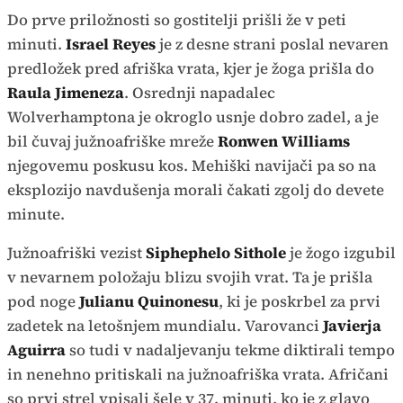
Do prve priložnosti so gostitelji prišli že v peti
minuti.
Israel Reyes
je z desne strani poslal nevaren
predložek pred afriška vrata, kjer je žoga prišla do
Raula Jimeneza
. Osrednji napadalec
Wolverhamptona je okroglo usnje dobro zadel, a je
bil čuvaj južnoafriške mreže
Ronwen Williams
njegovemu poskusu kos. Mehiški navijači pa so na
eksplozijo navdušenja morali čakati zgolj do devete
minute.
Južnoafriški vezist
Siphephelo Sithole
je žogo izgubil
v nevarnem položaju blizu svojih vrat. Ta je prišla
pod noge
Julianu Quinonesu
, ki je poskrbel za prvi
zadetek na letošnjem mundialu. Varovanci
Javierja
Aguirra
so tudi v nadaljevanju tekme diktirali tempo
in nenehno pritiskali na južnoafriška vrata. Afričani
so prvi strel vpisali šele v 37. minuti, ko je z glavo