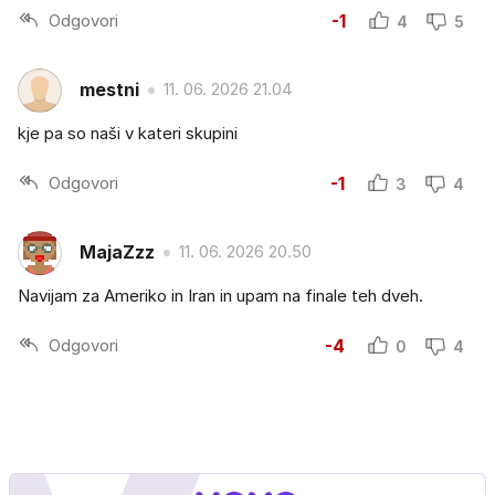
Odgovori
-1
4
5
mestni
11. 06. 2026 21.04
kje pa so naši v kateri skupini
Odgovori
-1
3
4
MajaZzz
11. 06. 2026 20.50
Navijam za Ameriko in Iran in upam na finale teh dveh.
Odgovori
-4
0
4