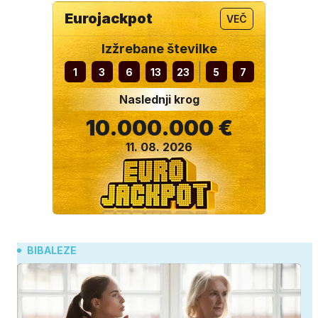
Eurojackpot
VEČ
Izžrebane številke
1
3
6
13
23
5
7
Naslednji krog
10.000.000 €
11. 08. 2026
BIBALEZE