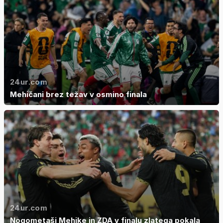
24ur.com
Mehičani brez težav v osmino finala
24ur.com
Nogometaši Mehike in ZDA v finalu zlatega pokala