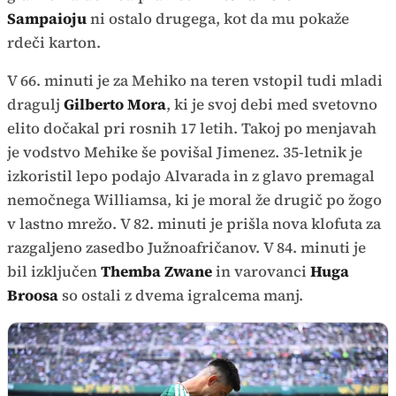
Sampaioju
ni ostalo drugega, kot da mu pokaže
rdeči karton.
V 66. minuti je za Mehiko na teren vstopil tudi mladi
dragulj
Gilberto Mora
, ki je svoj debi med svetovno
elito dočakal pri rosnih 17 letih. Takoj po menjavah
je vodstvo Mehike še povišal Jimenez. 35-letnik je
izkoristil lepo podajo Alvarada in z glavo premagal
nemočnega Williamsa, ki je moral že drugič po žogo
v lastno mrežo. V 82. minuti je prišla nova klofuta za
razgaljeno zasedbo Južnoafričanov. V 84. minuti je
bil izključen
Themba Zwane
in varovanci
Huga
Broosa
so ostali z dvema igralcema manj.