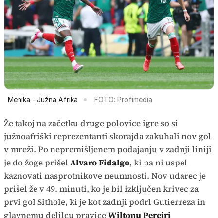
Mehika - Južna Afrika
FOTO: Profimedia
Že takoj na začetku druge polovice igre so si
južnoafriški reprezentanti skorajda zakuhali nov gol
v mreži. Po nepremišljenem podajanju v zadnji liniji
je do žoge prišel
Alvaro Fidalgo
, ki pa ni uspel
kaznovati nasprotnikove neumnosti. Nov udarec je
prišel že v 49. minuti, ko je bil izključen krivec za
prvi gol Sithole, ki je kot zadnji podrl Gutierreza in
glavnemu delilcu pravice
Wiltonu Pereiri