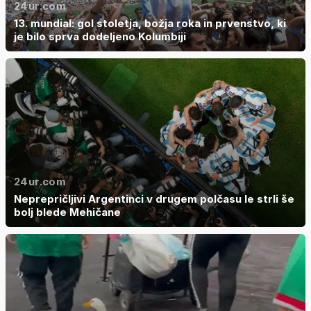
24ur.com
13. mundial: gol stoletja, božja roka in prvenstvo, ki
je bilo sprva dodeljeno Kolumbiji
24ur.com
Neprepričljivi Argentinci v drugem polčasu le strli še
bolj blede Mehičane