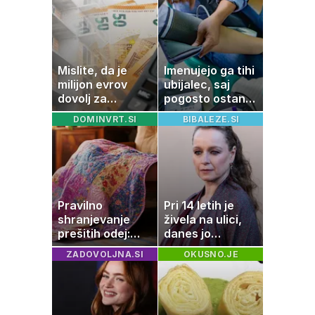
Mislite, da je
Imenujejo ga tihi
milijon evrov
ubijalec, saj
dovolj za
pogosto ostane
sanjsko
neopažen:
DOMINVRT.SI
BIBALEZE.SI
stanovanje? Te
nenavadni
številke so
simptomi
šokirale Evropo
visokega
holesterola
Pravilno
Pri 14 letih je
shranjevanje
živela na ulici,
prešitih odej:
danes jo
Kako ohraniti
občuduje ves
ZADOVOLJNA.SI
OKUSNO.JE
družinsko
svet
dediščino