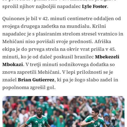
sprožil njihov najboljši napadalec
Lyle Foster
.
Quinones je bil v 42. minuti centimetre oddaljen od
svojega drugega zadetka na mundialu. Krilni
napadalec je s plasiranim strelom stresel vratnico in
Mehičani niso povišali svoje prednosti. Afriška
ekipa je do prvega strela na okvir vrat prišla v 45.
minuti, ko je od daleč poskusil branilec
Mbekezeli
Mbokazi
. V tretji minuti sodnikovega dodatka so
znova zapretili Mehičani. V lepi priložnosti se je
znašel
Brian Gutierrez
, ki pa je žogo slabo zadel in
popolnoma zgrešil gol.