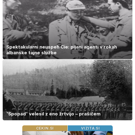
Spektakularni neuspeh Cie: pijani agenti v rokah
albanske tajne službe
'Spopad' velesil z eno žrtvijo – prašičem
CEKIN.SI
VIZITA.SI