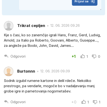
Prijavi se
Trikrat cepljen
12. 06. 2026 09.26
Kje s časi, ko so zanemčijo igrali Hans, Franz, Gerd, Ludvig,
Arnold, za Italio pa Roberto, Goovani, Alberto, Guseppe...,
za angleže pa Boobi, John, David, James...
Odgovori
+1
1
0
Burtonnn
12. 06. 2026 09.09
Sodnik izgubil rumene kartone in delil rdeče. Nekoliko
prestrogo, pa vendarle, mogoče bo v nadaljevanju manj
grobe igre in pametovanja nogometašev.
Odgovori
+0
1
1