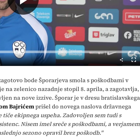
Predvajaj
Cel
nač
 zagotovo bode Šporarjeva smola s poškodbami v
e na zelenico nazadnje stopil 8. aprila, a zagotavlja,
ljen na nove izzive. Šporar je v dresu bratislavskega
om Bajrićem
prišel do novega naslova državnega
se tiče ekipnega uspeha. Zadovoljen sem tudi s
sistenc. Nisem imel sreče s poškodbami, a verjamem
slednjo sezono opravil brez poškodb."