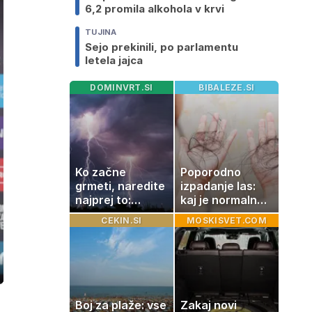
6,2 promila alkohola v krvi
TUJINA
Sejo prekinili, po parlamentu
letela jajca
DOMINVRT.SI
BIBALEZE.SI
Ko začne
Poporodno
grmeti, naredite
izpadanje las:
najprej to:
kaj je normalno
strokovnjaki
in kako si
CEKIN.SI
MOSKISVET.COM
opozarjajo na
pomagati
pogosto napako
ozaslonski
in
Boj za plaže: vse
Zakaj novi