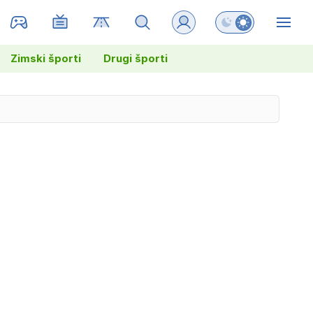
Preklopi barvni na
ZIN
Zimski športi
Drugi športi