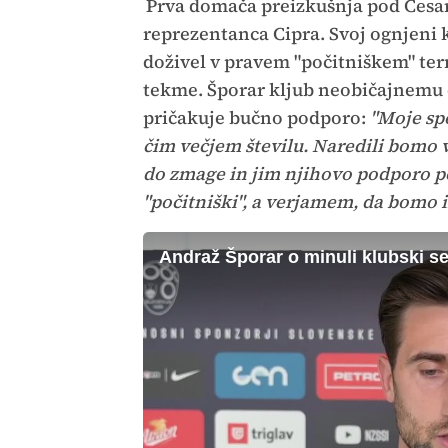
Prva domača preizkušnja pod Cesarj
reprezentanca Cipra. Svoj ognjeni 
doživel v pravem "počitniškem" ter
tekme. Šporar kljub neobičajnemu
pričakuje bučno podporo:
"Moje spo
čim večjem številu. Naredili bomo v
do zmage in jim njihovo podporo po
"počitniški", a verjamem, da bomo 