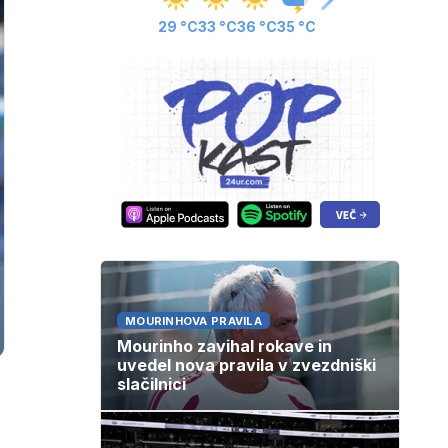
29 °C
33 °C
36 °C
35 °C
MOURINHOVA PRAVILA
Mourinho zavihal rokave in
uvedel nova pravila v zvezdniški
slačilnici