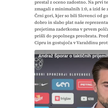
prestal z oceno zadostno. Na prvi te
zmagali z minimalnih 1:0, a izid še 
Črni gori, kjer so bili Slovenci od g
dobro in slabo plat naše reprezenta
prejetima zadetkoma v prvem polčas
prišli do popolnega preobrata. Pred
Cipru in gostujoča v Varaždinu prot
Andraž Šporar o taktičnih prijemi