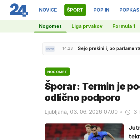
NOVICE
ŠPORT
POP IN
POPKAS
Nogomet
Liga prvakov
Formula 1
14.06
Umrl oče Lionela Messija
14.23
Sejo prekinili, po parlament
NOGOMET
Šporar: Termin je po
odlično podporo
Ljubljana, 03. 06. 2026 07.00
3 
Jut
tekm