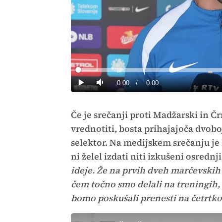
Loaded
:
0%
Current
0:00
/
Duration
0:00
Predvajaj
Tiho
Time
Če je srečanji proti Madžarski in Č
vrednotiti, bosta prihajajoča dvoboja
selektor. Na medijskem srečanju je
ni želel izdati niti izkušeni osredn
ideje. Že na prvih dveh marčevskih
čem točno smo delali na treningih,
bomo poskušali prenesti na četrtko