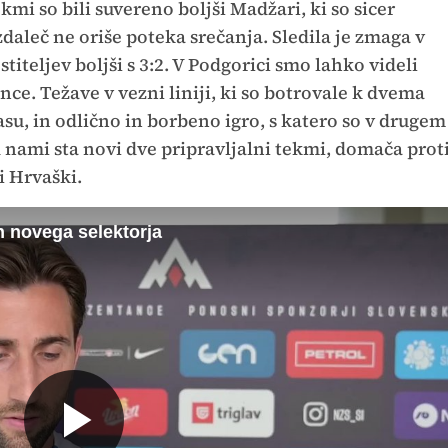
kmi so bili suvereno boljši Madžari, ki so sicer
zdaleč ne oriše poteka srečanja. Sledila je zmaga v
ostiteljev boljši s 3:2. V Podgorici smo lahko videli
nce. Težave v vezni liniji, ki so botrovale k dvema
u, in odlično in borbeno igro, s katero so v drugem
 nami sta novi dve pripravljalni tekmi, domača prot
i Hrvaški.
h novega selektorja