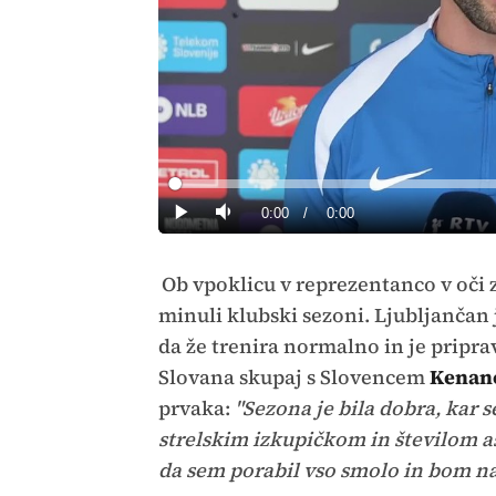
Loaded
:
0%
Current
0:00
/
Duration
0:00
Predvajaj
Tiho
Time
Ob vpoklicu v reprezentanco v oči
minuli klubski sezoni. Ljubljančan j
da že trenira normalno in je priprav
Slovana skupaj s Slovencem
Kenan
prvaka:
"Sezona je bila dobra, kar 
strelskim izkupičkom in številom a
da sem porabil vso smolo in bom na