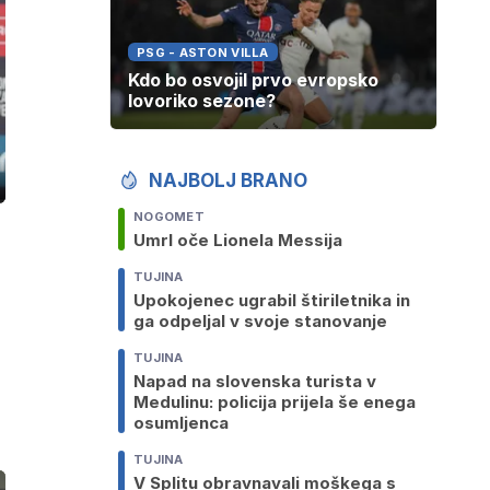
PSG - ASTON VILLA
Kdo bo osvojil prvo evropsko
lovoriko sezone?
NAJBOLJ BRANO
ozaslonski
in
NOGOMET
Umrl oče Lionela Messija
TUJINA
Upokojenec ugrabil štiriletnika in
ga odpeljal v svoje stanovanje
TUJINA
Napad na slovenska turista v
Medulinu: policija prijela še enega
osumljenca
TUJINA
V Splitu obravnavali moškega s