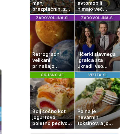
manj
avtomobili
brezplačnih, za
nimajo več
ležalnik in
rezervne gume?
ZADOVOLJNA.SI
ZADOVOLJNA.SI
senčnik tudi več
kot 40 evrov
Retrogradni
Hčerki slavnega
velikani
igralca sta
prinašajo
ukradli vso
pomembne
pozornost
OKUSNO.JE
VIZITA.SI
premike – kaj
pomeni, da so
Saturn, Neptun
in Pluton hkrati
retrogradni?
Bolj sočno kot
Polna je
jogurtovo:
nevarnih
poletno pecivo,
toksinov, a jo
ki vedno uspe
imamo vsi radi: