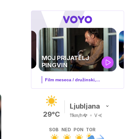
UEFA
SUPERPOKAL
V živo na VOYO: sreda ob 20.30
Ljubljana
29°C
11km/h
V
SOB
NED
PON
TOR