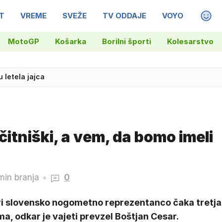
T
VREME
SVEŽE
TV ODDAJE
VOYO
MAGA
MotoGP
Košarka
Borilni športi
Kolesarstvo
u letela jajca
čitniški, a vem, da bomo imeli
min branja
0
ri slovensko nogometno reprezentanco čaka tretja
a, odkar je vajeti prevzel Boštjan Cesar.