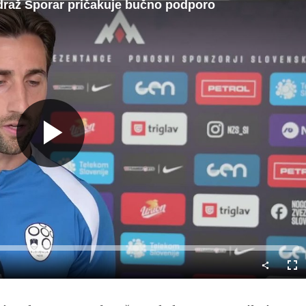
draž Šporar pričakuje bučno podporo
Predvajaj
Cel
nač