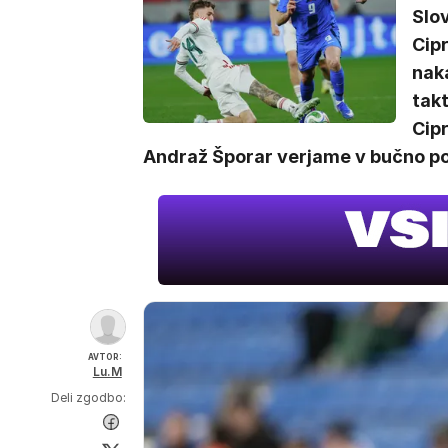
Slo
Cipr
naka
tak
Cip
Andraž Šporar verjame v bučno po
AVTOR:
Lu.M
Deli zgodbo: