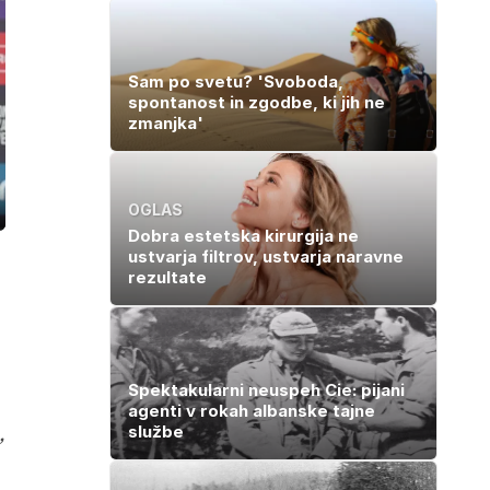
to je najbolj
nezdrava riba, ki
jo mnogi redno
uživajo
Sam po svetu? 'Svoboda,
spontanost in zgodbe, ki jih ne
zmanjka'
OGLAS
ozaslonski
in
Dobra estetska kirurgija ne
ustvarja filtrov, ustvarja naravne
rezultate
Spektakularni neuspeh Cie: pijani
agenti v rokah albanske tajne
,
službe