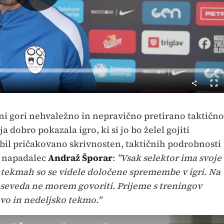
Predvajaj
Cel
nač
rni gori nehvaležno in nepravično pretirano taktično
 dobro pokazala igro, ki si jo bo želel gojiti
 bil pričakovano skrivnosten, taktičnih podrobnosti
ji napadalec
Andraž Šporar
:
"Vsak selektor ima svoje
 tekmah so se videle določene spremembe v igri. Na
 seveda ne morem govoriti. Prijeme s treningov
vo in nedeljsko tekmo."