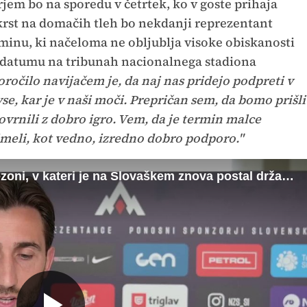
em bo na sporedu v četrtek, ko v goste prihaja
krst na domačih tleh bo nekdanji reprezentant
minu, ki načeloma ne obljublja visoke obiskanosti
 datumu na tribunah nacionalnega stadiona
ročilo navijačem je, da naj nas pridejo podpreti v
se, kar je v naši moči. Prepričan sem, da bomo prišli
vrnili z dobro igro. Vem, da je termin malce
imeli, kot vedno, izredno dobro podporo."
Andraž Šporar o minuli klubski sezoni, v kateri je na Slovaškem znova postal državni prvak