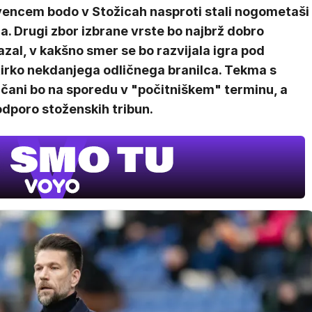
vencem bodo v Stožicah nasproti stali nogometaši
a. Drugi zbor izbrane vrste bo najbrž dobro
zal, v kakšno smer se bo razvijala igra pod
tirko nekdanjega odličnega branilca. Tekma s
rčani bo na sporedu v "počitniškem" terminu, a
dporo stoženskih tribun.