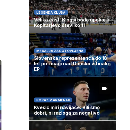
LEGENDA KLUBA
Velika čast: Kingsi bodo upokojili
Kopitarjevo številko 11
i
MEDALJA ZAGOTOVLJENA
Slovenska reprezentanca do 18
let po zmagi nad Dansko v finalu
EP
PORAZ V ARMENIJI
Kvesić miri navijače: Bili smo
dobri, ni razloga za negativo