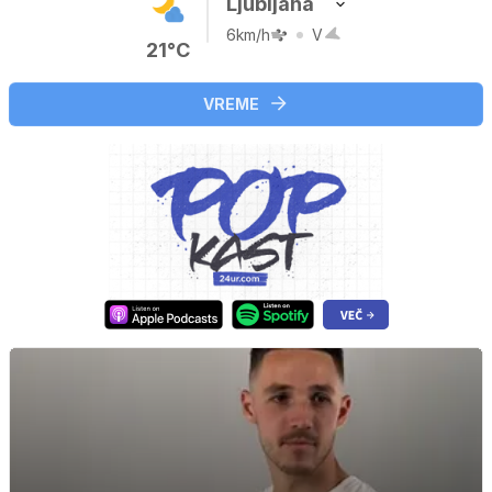
Ljubljana
6km/h
V
21°C
VREME