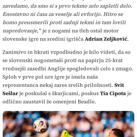
zavedamo, da smo si s prvo tekmo zelo zapletli delo.
Enostavno ni časa za veselje ali evforijo. Hitro se
bomo preusmerili proti zadnji tekmi in tam lovili
napredovanje,"
je z nogami na tleh ostal motor
slovenske igre na sredini igrišča
Adrian Zeljković
.
Zanimivo in hkrati vzpodbudno je bilo videti, da so
se slovenski nogometaši proti na papirju 25-krat
vrednejši zasedbi Anglije spogledovali celo z zmago.
Sploh v prve pol ure igre je imela naša
reprezentanca nekaj zares zrelih priložnosti.
Svit
Sešlar
je poskušal s škarjicami, poskus
Tia Cipota
je
odlično zaustavil že omenjeni Beadle.