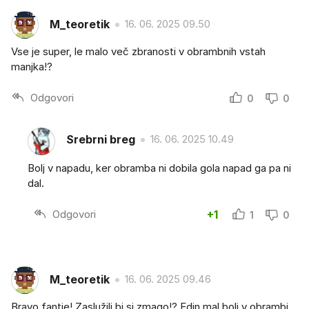
M_teoretik
16. 06. 2025 09.50
Vse je super, le malo več zbranosti v obrambnih vstah
manjka!?
Odgovori
0
0
Srebrni breg
16. 06. 2025 10.49
Bolj v napadu, ker obramba ni dobila gola napad ga pa ni
dal.
Odgovori
+1
1
0
M_teoretik
16. 06. 2025 09.46
Bravo fantje! Zaslužili bi si zmago!? Edin mal bolj v obrambi,