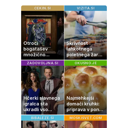
CEKIN.SI
VIZITA.SI
Otroci
Skrivnost
bogatašev
lahkotnega
množično
poletnega žara,
prodajajo
po katerem ne
ZADOVOLJNA.SI
OKUSNO.JE
družinske
boste
zbirke: raje imajo
potrebovali
denar kot
popoldanskega
umetnine
spanca
Hčerki slavnega
Najmehkejši
igralca sta
domači kruhki:
ukradli vso
priprava v ponvi
pozornost
je trik za popoln
BIBALEZE.SI
MOSKISVET.COM
rezultat