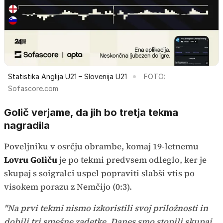
Statistika Anglija U21 – Slovenija U21
FOTO:
Sofascore.com
Golič verjame, da jih bo tretja tekma
nagradila
Poveljniku v osrčju obrambe, komaj 19-letnemu
Lovru Goliču
je po tekmi predvsem odleglo, ker je
skupaj s soigralci uspel popraviti slabši vtis po
visokem porazu z Nemčijo (0:3).
"Na prvi tekmi nismo izkoristili svoj priložnosti in
dobili tri smešne zadetke. Danes smo stopili skupaj,