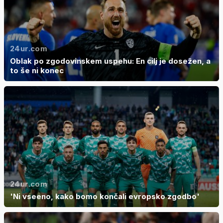
24ur.com
Oblak po zgodovinskem uspehu: En cilj je dosežen, a
to še ni konec
24ur.com
'Ni vseeno, kako bomo končali evropsko zgodbo'