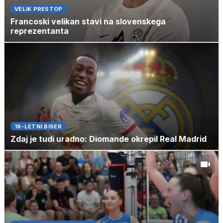
VELIK PRESTOP
Francoski velikan stavi na slovenskega
reprezentanta
19-LETNI BISER
Zdaj je tudi uradno: Diomande okrepil Real Madrid