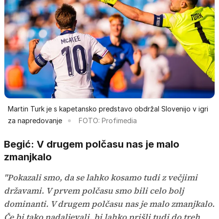
Martin Turk je s kapetansko predstavo obdržal Slovenijo v igri
za napredovanje
FOTO: Profimedia
Begić: V drugem polčasu nas je malo
zmanjkalo
"Pokazali smo, da se lahko kosamo tudi z večjimi
državami. V prvem polčasu smo bili celo bolj
dominanti. V drugem polčasu nas je malo zmanjkalo.
Če bi tako nadaljevali, bi lahko prišli tudi do treh