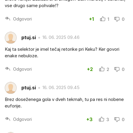
vse drugo same pohvale!?
Odgovori
+1
1
0
ptuj.si
16. 06. 2025 09.46
Kaj ta selektor je imel tečaj retorike pri Keku? Ker govori
enake nebuloze.
Odgovori
+2
2
0
ptuj.si
16. 06. 2025 09.45
Brez doseženega gola v dveh tekmah, tu pa res ni nobene
euforije.
Odgovori
+3
3
0