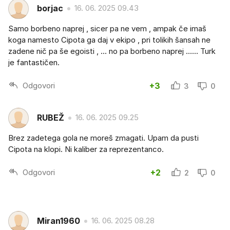
borjac
16. 06. 2025 09.43
Samo borbeno naprej , sicer pa ne vem , ampak če imaš
koga namesto Cipota ga daj v ekipo , pri tolikih šansah ne
zadene nič pa še egoisti , ... no pa borbeno naprej ...... Turk
je fantastičen.
Odgovori
+3
3
0
RUBEŽ
16. 06. 2025 09.25
Brez zadetega gola ne moreš zmagati. Upam da pusti
Cipota na klopi. Ni kaliber za reprezentanco.
Odgovori
+2
2
0
Miran1960
16. 06. 2025 08.28