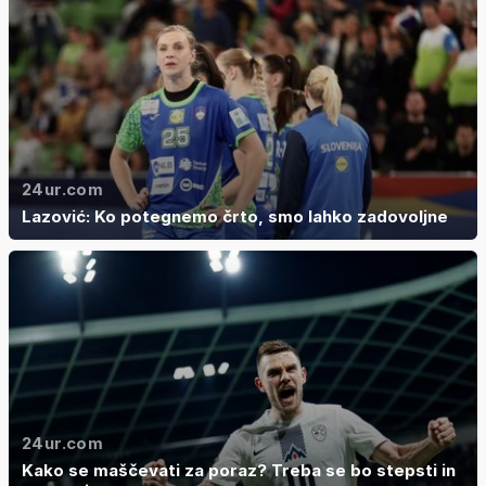
24ur.com
Lazović: Ko potegnemo črto, smo lahko zadovoljne
24ur.com
Kako se maščevati za poraz? Treba se bo stepsti in