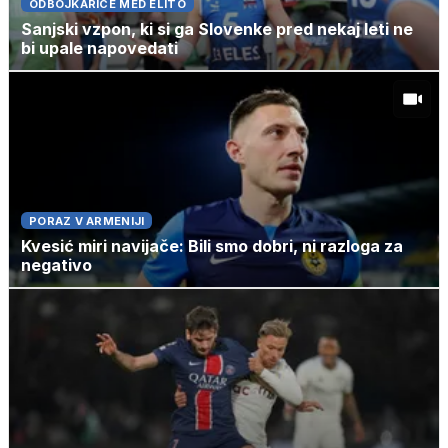
ODBOJKARICE MED ELITO
Sanjski vzpon, ki si ga Slovenke pred nekaj leti ne
bi upale napovedati
PORAZ V ARMENIJI
Kvesić miri navijače: Bili smo dobri, ni razloga za
negativo