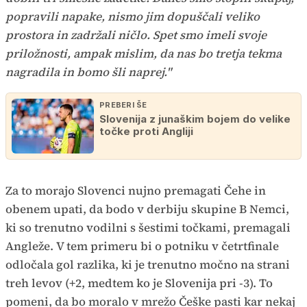
popravili napake, nismo jim dopuščali veliko
prostora in zadržali ničlo. Spet smo imeli svoje
priložnosti, ampak mislim, da nas bo tretja tekma
nagradila in bomo šli naprej."
PREBERI ŠE
Slovenija z junaškim bojem do velike
točke proti Angliji
Za to morajo Slovenci nujno premagati Čehe in
obenem upati, da bodo v derbiju skupine B Nemci,
ki so trenutno vodilni s šestimi točkami, premagali
Angleže. V tem primeru bi o potniku v četrtfinale
odločala gol razlika, ki je trenutno močno na strani
treh levov (+2, medtem ko je Slovenija pri -3). To
pomeni, da bo moralo v mrežo Češke pasti kar nekaj