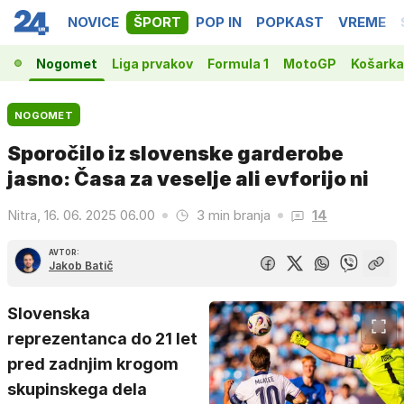
NOVICE
ŠPORT
POP IN
POPKAST
VREME
Nogomet
Liga prvakov
Formula 1
MotoGP
Košarka
NOGOMET
Sporočilo iz slovenske garderobe
jasno: Časa za veselje ali evforijo ni
Nitra, 16. 06. 2025 06.00
3 min branja
14
AVTOR:
Jakob Batič
Slovenska
reprezentanca do 21 let
pred zadnjim krogom
skupinskega dela