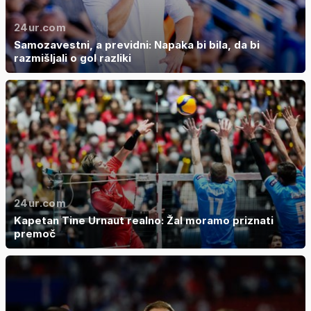
24ur.com
Samozavestni, a previdni: Napaka bi bila, da bi
razmišljali o gol razliki
24ur.com
Kapetan Tine Urnaut realno: Žal moramo priznati
premoč