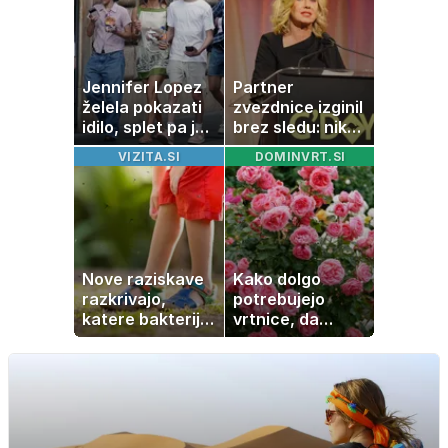
Jennifer Lopez
Partner
želela pokazati
zvezdnice izginil
idilo, splet pa je
brez sledu: nikoli
razburila ena
ga niso našli,
VIZITA.SI
DOMINVRT.SI
stvar
nato je prišla še
ena tragedija
Nove raziskave
Kako dolgo
razkrivajo,
potrebujejo
katere bakterije
vrtnice, da
na koži privlačijo
zrastejo? Vse o
komarje
rasti, cvetenju in
negi vrtnic