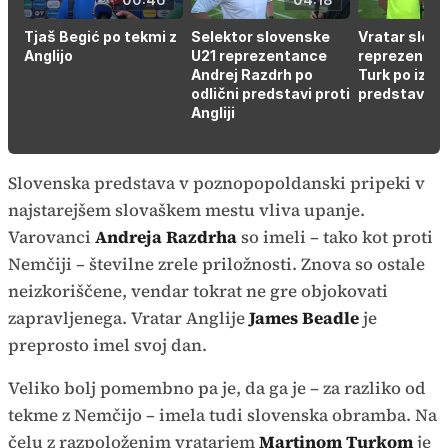
Tjaš Begić po tekmi z
Selektor slovenske
Vratar slov
Anglijo
U21 reprezentance
reprezentan
Andrej Razdrh po
Turk po izje
odlični predstavi proti
predstavi pro
Angliji
Slovenska predstava v poznopopoldanski pripeki v
najstarejšem slovaškem mestu vliva upanje.
Varovanci
Andreja Razdrha
so imeli – tako kot proti
Nemčiji – številne zrele priložnosti. Znova so ostale
neizkoriščene, vendar tokrat ne gre objokovati
zapravljenega. Vratar Anglije
James Beadle
je
preprosto imel svoj dan.
Veliko bolj pomembno pa je, da ga je – za razliko od
tekme z Nemčijo – imela tudi slovenska obramba. Na
čelu z razpoloženim vratarjem
Martinom Turkom
je