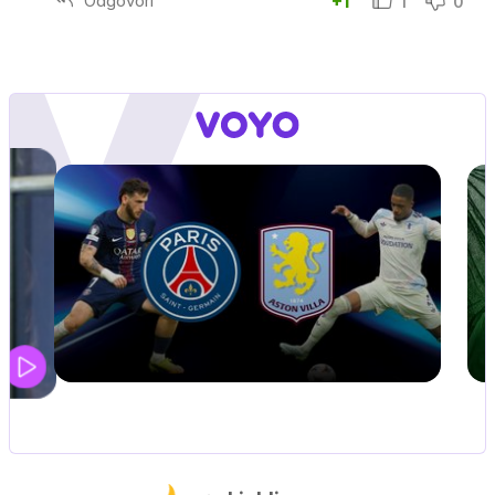
Odgovori
+1
1
0
ZUFFA BOXING 10
V živo na VOYO: sobota ob 20.00