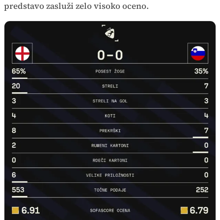
predstavo zasluži zelo visoko oceno.