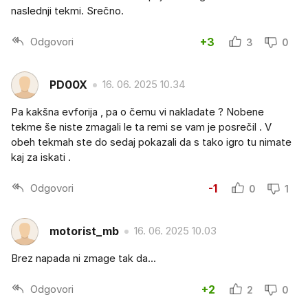
naslednji tekmi. Srečno.
Odgovori
+3
3
0
PD00X
16. 06. 2025 10.34
Pa kakšna evforija , pa o čemu vi nakladate ? Nobene
tekme še niste zmagali le ta remi se vam je posrečil . V
obeh tekmah ste do sedaj pokazali da s tako igro tu nimate
kaj za iskati .
Odgovori
-1
0
1
motorist_mb
16. 06. 2025 10.03
Brez napada ni zmage tak da...
Odgovori
+2
2
0