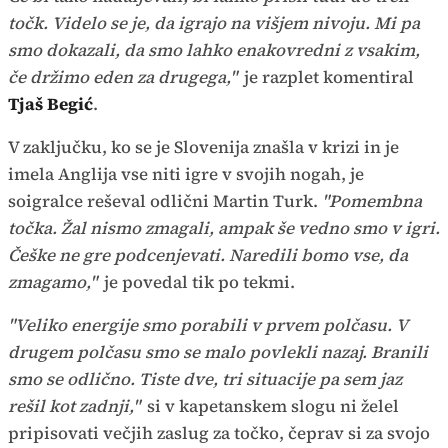
točk. Videlo se je, da igrajo na višjem nivoju. Mi pa
smo dokazali, da smo lahko enakovredni z vsakim,
če držimo eden za drugega,"
je razplet komentiral
Tjaš Begić
.
V zaključku, ko se je Slovenija znašla v krizi in je
imela Anglija vse niti igre v svojih nogah, je
soigralce reševal odlični Martin Turk.
"Pomembna
točka. Žal nismo zmagali, ampak še vedno smo v igri.
Češke ne gre podcenjevati. Naredili bomo vse, da
zmagamo,"
je povedal tik po tekmi.
"Veliko energije smo porabili v prvem polčasu. V
drugem polčasu smo se malo povlekli nazaj. Branili
smo se odlično. Tiste dve, tri situacije pa sem jaz
rešil kot zadnji,"
si v kapetanskem slogu ni želel
pripisovati večjih zaslug za točko, čeprav si za svojo