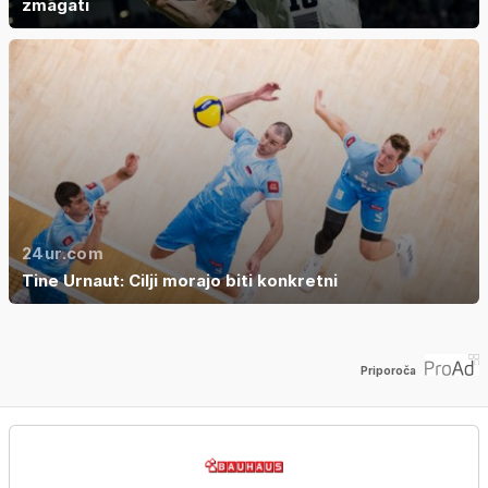
zmagati
24ur.com
Tine Urnaut: Cilji morajo biti konkretni
Priporoča