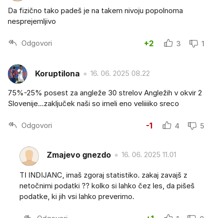
Da fizično tako padeš je na takem nivoju popolnoma
nesprejemljivo
Odgovori
+2
3
1
Koruptilona
16. 06. 2025 08.22
75%-25% posest za angleže 30 strelov Angležih v okvir 2
Slovenije...zaključek naši so imeli eno veliiiiko sreco
Odgovori
-1
4
5
Zmajevo gnezdo
16. 06. 2025 11.01
TI INDIJANC, imaš zgoraj statistiko. zakaj zavajš z
netočnimi podatki ?? kolko si lahko čez les, da pišeš
podatke, ki jih vsi lahko preverimo.