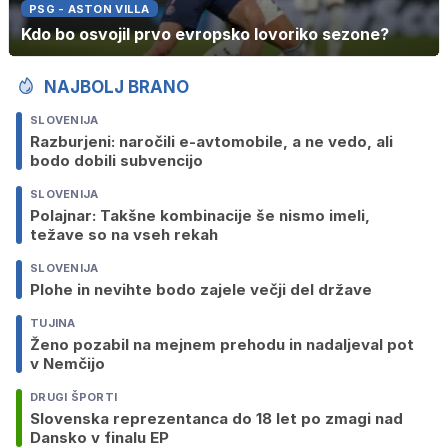
PSG - ASTON VILLA
Kdo bo osvojil prvo evropsko lovoriko sezone?
NAJBOLJ BRANO
SLOVENIJA
Razburjeni: naročili e-avtomobile, a ne vedo, ali
bodo dobili subvencijo
SLOVENIJA
Polajnar: Takšne kombinacije še nismo imeli,
težave so na vseh rekah
SLOVENIJA
Plohe in nevihte bodo zajele večji del države
TUJINA
Ženo pozabil na mejnem prehodu in nadaljeval pot
v Nemčijo
DRUGI ŠPORTI
Slovenska reprezentanca do 18 let po zmagi nad
Dansko v finalu EP