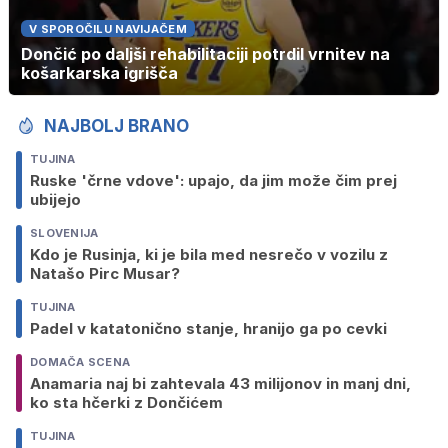
V SPOROČILU NAVIJAČEM
Dončić po daljši rehabilitaciji potrdil vrnitev na
košarkarska igrišča
NAJBOLJ BRANO
TUJINA
Ruske 'črne vdove': upajo, da jim može čim prej
ubijejo
SLOVENIJA
Kdo je Rusinja, ki je bila med nesrečo v vozilu z
Natašo Pirc Musar?
TUJINA
Padel v katatonično stanje, hranijo ga po cevki
DOMAČA SCENA
Anamaria naj bi zahtevala 43 milijonov in manj dni,
ko sta hčerki z Dončićem
TUJINA