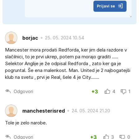
Prijavi se
borjac
25. 05. 2024 10.54
Mancester mora prodati Redforda, ker jim dela razdore v
slačilnici, to je prvi ukrep, potem pa morajo graditi .....
Selektor Anglije je že odpisal Redforda , zato ker ga je
pogruntal. Še ena malenkost. Man. United je 2 najbogatejši
klub na svetu , prvi je Real, šele 4 je City.......
Odgovori
+3
4
1
manchesterisred
24. 05. 2024 21.20
Tole je zelo narobe.
Odgovori
+3
3
0