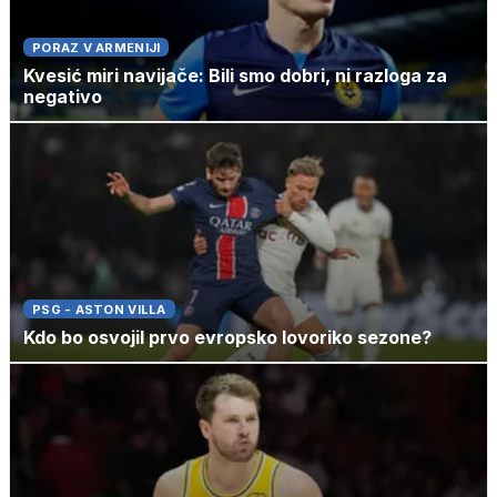
PORAZ V ARMENIJI
Kvesić miri navijače: Bili smo dobri, ni razloga za
negativo
PSG - ASTON VILLA
Kdo bo osvojil prvo evropsko lovoriko sezone?