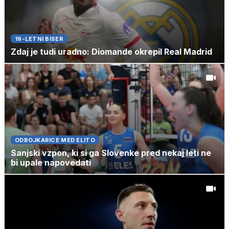
19-LETNI BISER
Zdaj je tudi uradno: Diomande okrepil Real Madrid
ODBOJKARICE MED ELITO
Sanjski vzpon, ki si ga Slovenke pred nekaj leti ne
bi upale napovedati