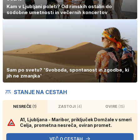
Kam v Ljubljani poleti? Od rimskih ostalin do
sodobne umetnosti in večernih koncertov
Sam po svetu? 'Svoboda, spontanost in zgodbe, ki
jih ne zmanjka'
STANJE NA CESTAH
NESREČE
(1)
ZASTOJI
(4)
OVIRE
(15)
A1, Ljubljana - Maribor, priključek Domžale v smeri
Celja, prometna nesreča, oviran promet.
VEČ O CESTAH