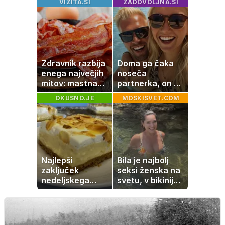
VIZITA.SI
ZADOVOLJNA.SI
nepričakovanega
najpogosteje da
odpoved
Zdravnik razbija
Doma ga čaka
enega največjih
noseča
mitov: mastna
partnerka, on pa
jetra ne
dopustuje z
OKUSNO.JE
MOSKISVET.COM
nastanejo zaradi
drugo
slanine, temveč
zaradi živila, ki
ga imamo vsi
radi
Najlepši
Bila je najbolj
zaključek
seksi ženska na
nedeljskega
svetu, v bikiniju
kosila: 8 sladic
znova navdušila
brez peke, ki se
jih vsi veselijo