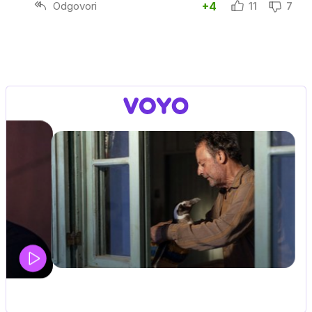
Odgovori
+4
11
7
ELJ PINGVIN
družinski, pustolovski