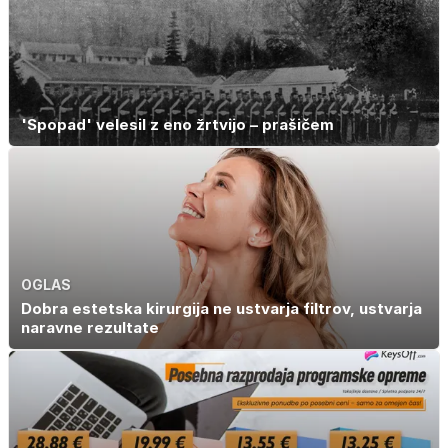
'Spopad' velesil z eno žrtvijo – prašičem
OGLAS
Dobra estetska kirurgija ne ustvarja filtrov, ustvarja
naravne rezultate