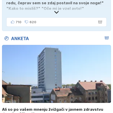
redu, čeprav sem se zdaj postavil na svoje noge!"
"Kako to misliš?" "Oče mi je vzel avto!"
710
620
ANKETA
Ali so po vašem mnenju žvižgači v javnem zdravstvu