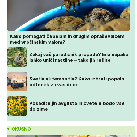
Kako pomagati čebelam in drugim opraševalcem
med vročinskim valom?
Zakaj vaš paradižnik propada? Ena napaka
lahko uniči rastline – tako jih rešite
Svetla ali temna tla? Kako izbrati popoln
odtenek za vaš dom
Posadite jih avgusta in cvetele bodo vse
do zime
OKUSNO