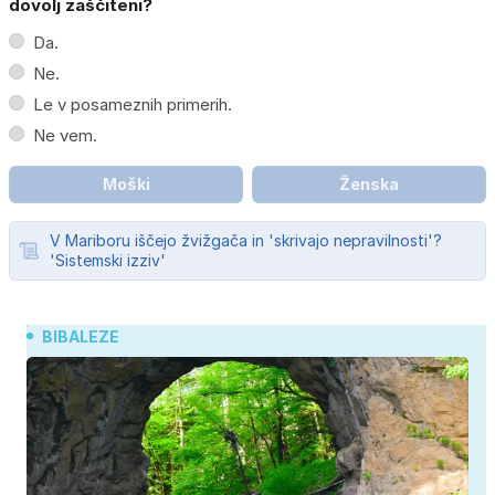
dovolj zaščiteni?
Da.
Ne.
Le v posameznih primerih.
Ne vem.
Moški
Ženska
V Mariboru iščejo žvižgača in 'skrivajo nepravilnosti'?
'Sistemski izziv'
BIBALEZE