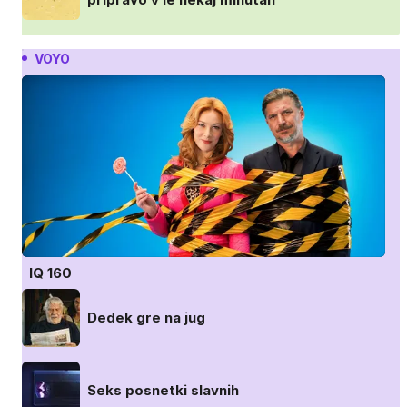
VOYO
IQ 160
Dedek gre na jug
Seks posnetki slavnih