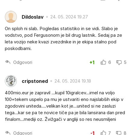
Dildoslav
24. 05. 2024 19.27
On sploh ni slab. Pogledas statistiko in se vidi. Slabo je
vodstvo, pod Fergusonom je bil drug lastnik. Sedaj pa ze
leta vozijo neke kvazi zvezdnike in je ekipa stalno pod
poskodbami.
Odgovori
+1
6
5
cripstoned
24. 05. 2024 19.18
400mio.eur je zapravil ...kupil 10igralcev...imel na voljo
100+tekem uspelo pa mu je ustvariti eno najslabših ekip v
zgodovini uniteda....velikan kot je...united si ne zasluzi
tega...kar se pa te novice tiče pa je bila lansirana dan pred
finalom...mediji oz. Žvižgači v angliji so res neusmiljeni
Odgovori
-1
7
8