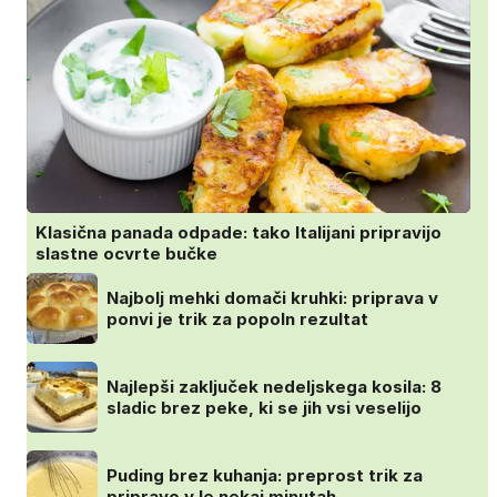
Klasična panada odpade: tako Italijani pripravijo
slastne ocvrte bučke
Najbolj mehki domači kruhki: priprava v
ponvi je trik za popoln rezultat
Najlepši zaključek nedeljskega kosila: 8
sladic brez peke, ki se jih vsi veselijo
Puding brez kuhanja: preprost trik za
pripravo v le nekaj minutah