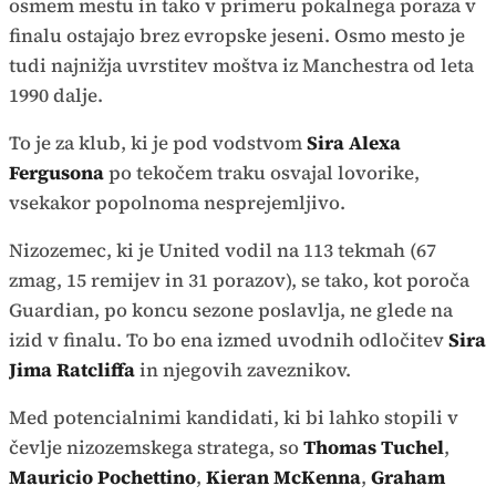
osmem mestu in tako v primeru pokalnega poraza v
finalu ostajajo brez evropske jeseni. Osmo mesto je
tudi najnižja uvrstitev moštva iz Manchestra od leta
1990 dalje.
To je za klub, ki je pod vodstvom
Sira Alexa
Fergusona
po tekočem traku osvajal lovorike,
vsekakor popolnoma nesprejemljivo.
Nizozemec, ki je United vodil na 113 tekmah (67
zmag, 15 remijev in 31 porazov), se tako, kot poroča
Guardian, po koncu sezone poslavlja, ne glede na
izid v finalu. To bo ena izmed uvodnih odločitev
Sira
Jima Ratcliffa
in njegovih zaveznikov.
Med potencialnimi kandidati, ki bi lahko stopili v
čevlje nizozemskega stratega, so
Thomas Tuchel
,
Mauricio Pochettino
,
Kieran McKenna
,
Graham