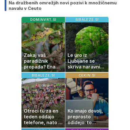
Na družbenih omrežjih novi pozivi k množičnemu
navalu v Ceuto
DOMINVRT.SI
BIBALEZE.SI
Zakaj vaš
Le uro iz
paradižnik
Ljubljane se
propada? Ena
skriva naravni
napaka lahko
čudež, ki je kot
BIBALEZE.SI
CEKIN.SI
uniči rastline –
ustvarjen za
tako jih rešite
družinski izlet
Otroci tu za en
Ko imajo dovolj,
teden oddajo
preprosto
telefone, nato pa
odidejo: to
se zgodi nekaj
znamenje