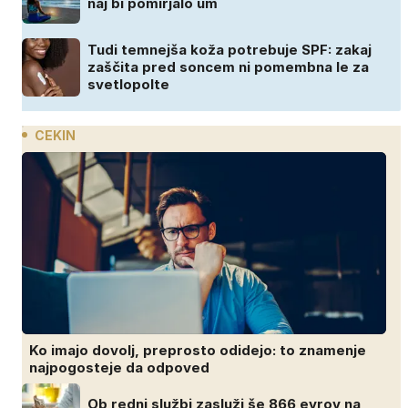
naj bi pomirjalo um
Tudi temnejša koža potrebuje SPF: zakaj
zaščita pred soncem ni pomembna le za
svetlopolte
CEKIN
Ko imajo dovolj, preprosto odidejo: to znamenje
najpogosteje da odpoved
Ob redni službi zasluži še 866 evrov na