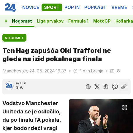
NOVICE
ŠPORT
POP IN
POPKAST
VREME
Nogomet
Liga prvakov
Formula 1
MotoGP
Košarka
NOGOMET
Ten Hag zapušča Old Trafford ne
glede na izid pokalnega finala
Manchester, 24. 05. 2024 16.37
1 min branja
8
AVTOR:
S.V.
Vodstvo Manchester
Uniteda se je odločilo,
da po finalu FA pokala,
kjer bodo rdeči vragi