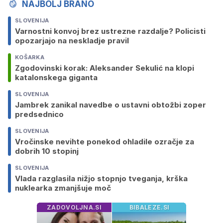
NAJBOLJ BRANO
SLOVENIJA
Varnostni konvoj brez ustrezne razdalje? Policisti
opozarjajo na neskladje pravil
KOŠARKA
Zgodovinski korak: Aleksander Sekulić na klopi
katalonskega giganta
SLOVENIJA
Jambrek zanikal navedbe o ustavni obtožbi zoper
predsednico
SLOVENIJA
Vročinske nevihte ponekod ohladile ozračje za
dobrih 10 stopinj
SLOVENIJA
Vlada razglasila nižjo stopnjo tveganja, krška
nuklearka zmanjšuje moč
ZADOVOLJNA.SI
BIBALEZE.SI