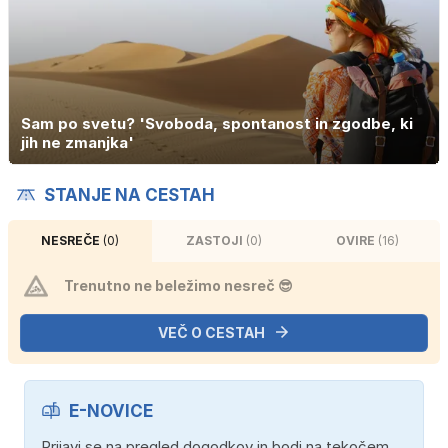
Sam po svetu? 'Svoboda, spontanost in zgodbe, ki
jih ne zmanjka'
STANJE NA CESTAH
NESREČE
(0)
ZASTOJI
(0)
OVIRE
(16)
Trenutno ne beležimo nesreč 😎
VEČ O CESTAH
E-NOVICE
Prijavi se na pregled dogodkov in bodi na tekočem.