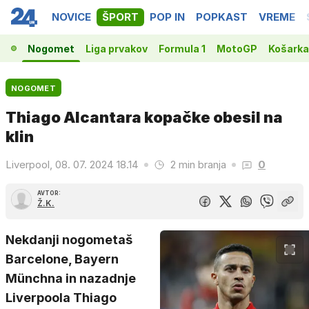
NOVICE
ŠPORT
POP IN
POPKAST
VREME
Nogomet
Liga prvakov
Formula 1
MotoGP
Košarka
NOGOMET
Thiago Alcantara kopačke obesil na
klin
Liverpool, 08. 07. 2024 18.14
2 min branja
0
AVTOR:
Ž.K.
Nekdanji nogometaš
Barcelone, Bayern
Münchna in nazadnje
Liverpoola Thiago