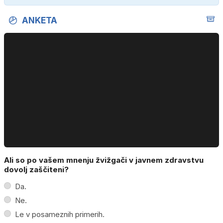
ANKETA
Ali so po vašem mnenju žvižgači v javnem zdravstvu
dovolj zaščiteni?
Da.
Ne.
Le v posameznih primerih.