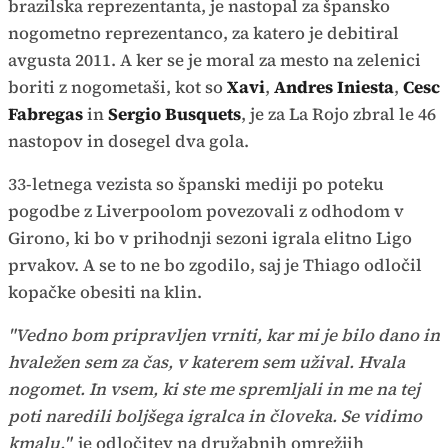
brazilska reprezentanta, je nastopal za špansko
nogometno reprezentanco, za katero je debitiral
avgusta 2011. A ker se je moral za mesto na zelenici
boriti z nogometaši, kot so
Xavi
,
Andres Iniesta
,
Cesc
Fabregas
in
Sergio Busquets
, je za La Rojo zbral le 46
nastopov in dosegel dva gola.
33-letnega vezista so španski mediji po poteku
pogodbe z Liverpoolom povezovali z odhodom v
Girono, ki bo v prihodnji sezoni igrala elitno Ligo
prvakov. A se to ne bo zgodilo, saj je Thiago odločil
kopačke obesiti na klin.
"Vedno bom pripravljen vrniti, kar mi je bilo dano in
hvaležen sem za čas, v katerem sem užival. Hvala
nogomet. In vsem, ki ste me spremljali in me na tej
poti naredili boljšega igralca in človeka. Se vidimo
kmalu,"
je odločitev na družabnih omrežjih