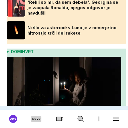
'Rekli so mi, da sem debela': Georgina se
je zaupala Ronaldu, njegov odgovor je
navdušil
Ni šlo za asteroid: v Luno je z neverjetno
hitrostjo trčil del rakete
DOMINVRT
Izpad elektrike: kaj storiti, da zaščitite dom,
hrano in elektronske naprave