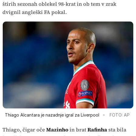
štirih sezonah oblekel 98-krat in ob tem v zrak
dvignil angleški FA pokal.
Thiago Alcantara je nazadnje igral za Liverpool
FOTO: AP
Thiago, čigar oče
Mazinho
in brat
Rafinha
sta bila