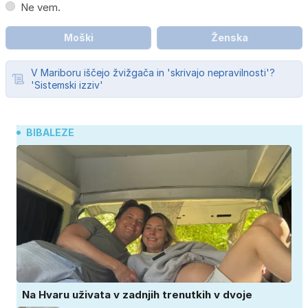
Ne vem.
Moški
Ženska
V Mariboru iščejo žvižgača in 'skrivajo nepravilnosti'?
'Sistemski izziv'
BIBALEZE
Na Hvaru uživata v zadnjih trenutkih v dvoje