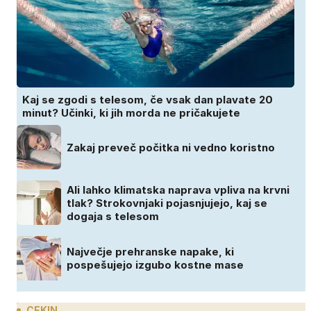
Kaj se zgodi s telesom, če vsak dan plavate 20
minut? Učinki, ki jih morda ne pričakujete
Zakaj preveč počitka ni vedno koristno
Ali lahko klimatska naprava vpliva na krvni
tlak? Strokovnjaki pojasnjujejo, kaj se
dogaja s telesom
Največje prehranske napake, ki
pospešujejo izgubo kostne mase
CEKIN