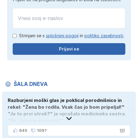
Strinjam se s
splošnimi pogoji
in
politiko zasebnosti
.
Prijavi se
ŠALA DNEVA
Razburjeni moški glas je poklical porodnišnico in
rekel: "Žena bo rodila. Vsak čas jo bom pripeljal!"
"Je to prvi otrok?" je vprašala medicinska sestra.
"Ne, tukaj je njen mož!"
645
1097