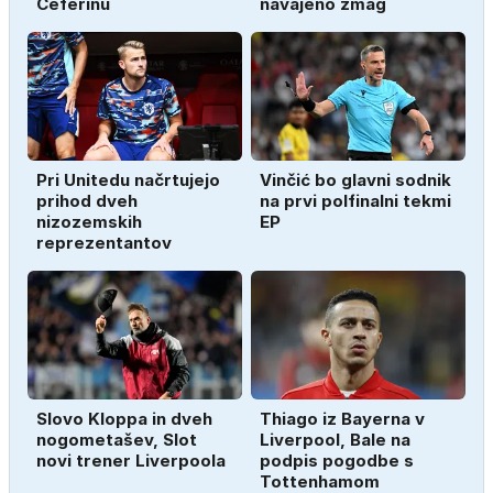
Čeferinu
navajeno zmag
Pri Unitedu načrtujejo
Vinčić bo glavni sodnik
prihod dveh
na prvi polfinalni tekmi
nizozemskih
EP
reprezentantov
Slovo Kloppa in dveh
Thiago iz Bayerna v
nogometašev, Slot
Liverpool, Bale na
novi trener Liverpoola
podpis pogodbe s
Tottenhamom