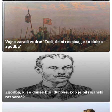
Vojna zaradi vedra: 'Tudi, če ni resnica, je to dobra
zgodba'
Zgodba, ki še danes buri duhove: kdo je bil rojanski
razparač?