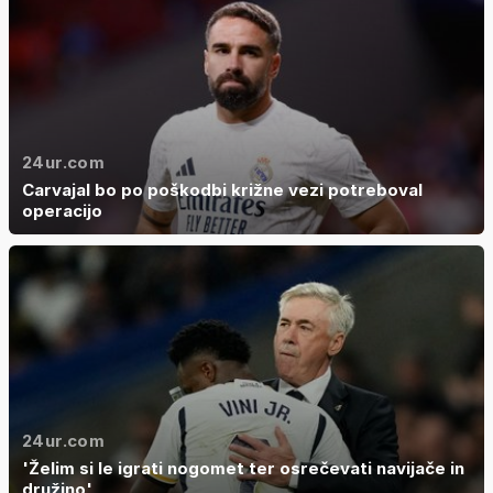
24ur.com
Carvajal bo po poškodbi križne vezi potreboval
operacijo
24ur.com
'Želim si le igrati nogomet ter osrečevati navijače in
družino'