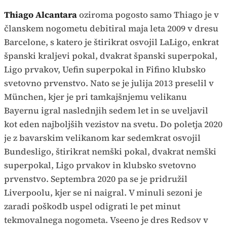
Thiago Alcantara
oziroma pogosto samo Thiago je v
članskem nogometu debitiral maja leta 2009 v dresu
Barcelone, s katero je štirikrat osvojil LaLigo, enkrat
španski kraljevi pokal, dvakrat španski superpokal,
Ligo prvakov, Uefin superpokal in Fifino klubsko
svetovno prvenstvo. Nato se je julija 2013 preselil v
München, kjer je pri tamkajšnjemu velikanu
Bayernu igral naslednjih sedem let in se uveljavil
kot eden najboljših vezistov na svetu. Do poletja 2020
je z bavarskim velikanom kar sedemkrat osvojil
Bundesligo, štirikrat nemški pokal, dvakrat nemški
superpokal, Ligo prvakov in klubsko svetovno
prvenstvo. Septembra 2020 pa se je pridružil
Liverpoolu, kjer se ni naigral. V minuli sezoni je
zaradi poškodb uspel odigrati le pet minut
tekmovalnega nogometa. Vseeno je dres Redsov v