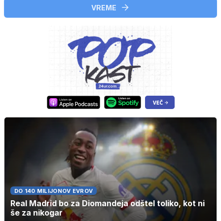
VREME
DO 140 MILIJONOV EVROV
Real Madrid bo za Diomandeja odštel toliko, kot ni
še za nikogar