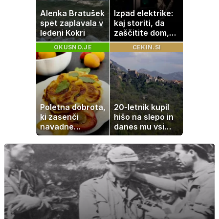
Alenka Bratušek
Izpad elektrike:
spet zaplavala v
kaj storiti, da
ledeni Kokri
zaščitite dom,
hrano in
OKUSNO.JE
CEKIN.SI
elektronske
naprave
Poletna dobrota,
20-letnik kupil
ki zasenči
hišo na slepo in
navadne
danes mu vsi
palačinke
zavidajo