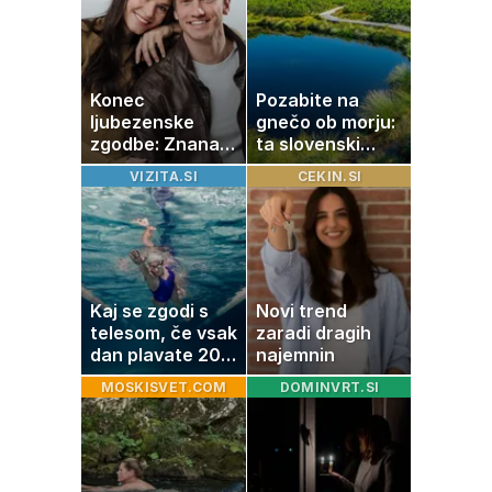
Konec
Pozabite na
ljubezenske
gnečo ob morju:
zgodbe: Znana
ta slovenski
Slovenka
kotiček je pravi
VIZITA.SI
CEKIN.SI
potrdila razhod
raj za družine
z dolgoletnim
partnerjem
Kaj se zgodi s
Novi trend
telesom, če vsak
zaradi dragih
dan plavate 20
najemnin
minut? Učinki, ki
MOSKISVET.COM
DOMINVRT.SI
jih morda ne
pričakujete