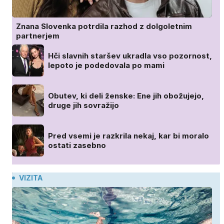
Znana Slovenka potrdila razhod z dolgoletnim
partnerjem
Hči slavnih staršev ukradla vso pozornost,
lepoto je podedovala po mami
Obutev, ki deli ženske: Ene jih obožujejo,
druge jih sovražijo
Pred vsemi je razkrila nekaj, kar bi moralo
ostati zasebno
VIZITA