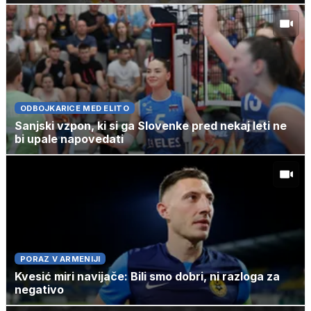
ODBOJKARICE MED ELITO
Sanjski vzpon, ki si ga Slovenke pred nekaj leti ne
bi upale napovedati
PORAZ V ARMENIJI
Kvesić miri navijače: Bili smo dobri, ni razloga za
negativo