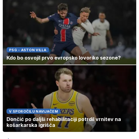
PSG - ASTON VILLA
Kdo bo osvojil prvo evropsko lovoriko sezone?
V SPOROČILU NAVIJAČEM
Dončić po daljši rehabilitaciji potrdil vrnitev na
košarkarska igrišča