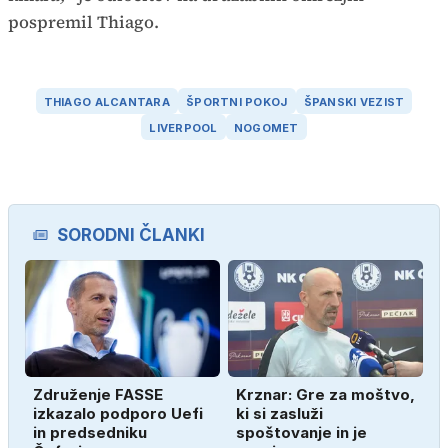
pospremil Thiago.
THIAGO ALCANTARA
ŠPORTNI POKOJ
ŠPANSKI VEZIST
LIVERPOOL
NOGOMET
SORODNI ČLANKI
Združenje FASSE
Krznar: Gre za moštvo,
izkazalo podporo Uefi
ki si zasluži
in predsedniku
spoštovanje in je