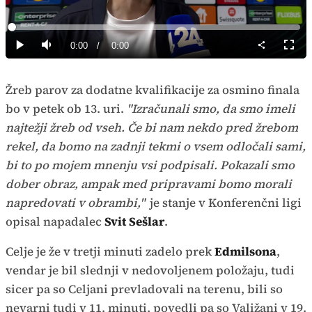
Predvajaj
Loaded
:
0%
Current
0:00
/
Duration
0:00
Predvajaj
Tiho
Celoz
način
Time
Žreb parov za dodatne kvalifikacije za osmino finala
bo v petek ob 13. uri.
"Izračunali smo, da smo imeli
najtežji žreb od vseh. Če bi nam nekdo pred žrebom
rekel, da bomo na zadnji tekmi o vsem odločali sami,
bi to po mojem mnenju vsi podpisali. Pokazali smo
dober obraz, ampak med pripravami bomo morali
napredovati v obrambi,"
je stanje v Konferenčni ligi
opisal napadalec
Svit Sešlar
.
Celje je že v tretji minuti zadelo prek
Edmilsona
,
vendar je bil slednji v nedovoljenem položaju, tudi
sicer pa so Celjani prevladovali na terenu, bili so
nevarni tudi v 11. minuti, povedli pa so Valižani v 19.