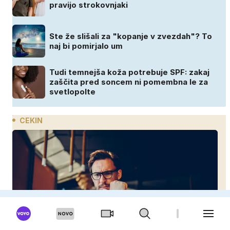
pravijo strokovnjaki
Ste že slišali za "kopanje v zvezdah"? To
naj bi pomirjalo um
Tudi temnejša koža potrebuje SPF: zakaj
zaščita pred soncem ni pomembna le za
svetlopolte
CEKIN