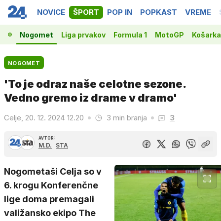
NOVICE
ŠPORT
POP IN
POPKAST
VREME
Nogomet
Liga prvakov
Formula 1
MotoGP
Košarka
NOGOMET
'To je odraz naše celotne sezone.
Vedno gremo iz drame v dramo'
Celje, 20. 12. 2024 12.20
3 min branja
3
AVTOR:
M.D.
STA
Nogometaši Celja so v
6. krogu Konferenčne
lige doma premagali
valižansko ekipo The