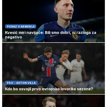
PORAZ V ARMENIJI
Kvesić miri navijače: Bili smo dobri, ni razloga za
negativo
PSG - ASTON VILLA
Kdo bo osvojil prvo evropsko lovoriko sezone?