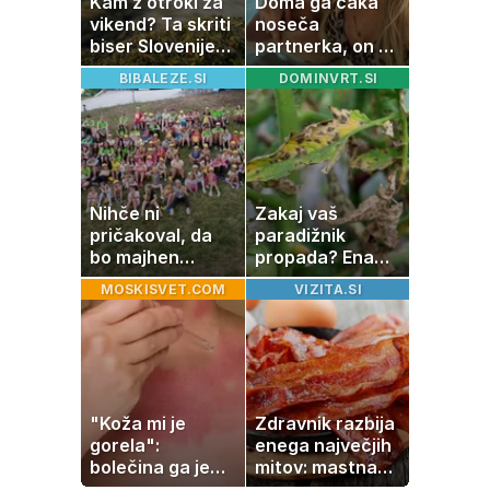
Kam z otroki za
Doma ga čaka
vikend? Ta skriti
noseča
biser Slovenije
partnerka, on pa
izgleda kot iz
dopustuje z
BIBALEZE.SI
DOMINVRT.SI
pravljice
drugo
Nihče ni
Zakaj vaš
pričakoval, da
paradižnik
bo majhen
propada? Ena
projekt postal
napaka lahko
MOSKISVET.COM
VIZITA.SI
ena najlepših
uniči rastline –
zgodb Zasavja
tako jih rešite
"Koža mi je
Zdravnik razbija
gorela":
enega največjih
bolečina ga je
mitov: mastna
priklenila na
jetra ne