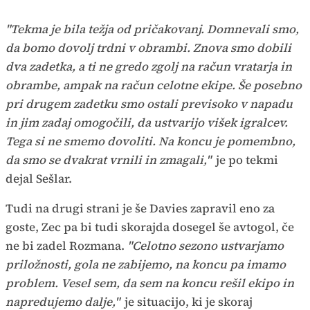
Time
"Tekma je bila težja od pričakovanj. Domnevali smo,
da bomo dovolj trdni v obrambi. Znova smo dobili
dva zadetka, a ti ne gredo zgolj na račun vratarja in
obrambe, ampak na račun celotne ekipe. Še posebno
pri drugem zadetku smo ostali previsoko v napadu
in jim zadaj omogočili, da ustvarijo višek igralcev.
Tega si ne smemo dovoliti. Na koncu je pomembno,
da smo se dvakrat vrnili in zmagali,"
je po tekmi
dejal Sešlar.
Tudi na drugi strani je še Davies zapravil eno za
goste, Zec pa bi tudi skorajda dosegel še avtogol, če
ne bi zadel Rozmana.
"Celotno sezono ustvarjamo
priložnosti, gola ne zabijemo, na koncu pa imamo
problem. Vesel sem, da sem na koncu rešil ekipo in
napredujemo dalje,"
je situacijo, ki je skoraj