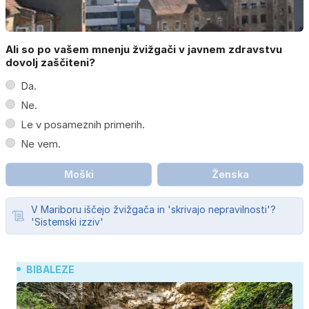
Ali so po vašem mnenju žvižgači v javnem zdravstvu
dovolj zaščiteni?
Da.
Ne.
Le v posameznih primerih.
Ne vem.
Moški
Ženska
V Mariboru iščejo žvižgača in 'skrivajo nepravilnosti'?
'Sistemski izziv'
BIBALEZE