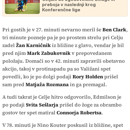
preboja v naslednji krog
Konferenčne lige
Pri gostih je v 27. minuti nevarno meril še
Ben Clark
,
tri minute pozneje pa je po prostem strelu pri Celju
zadel
Žan Karničnik
iz bližine z glavo, vendar je bil
pred njim
Mark Zabukovnik
v prepovedanem
položaju. Domači so v 42. minuti zapravili obetavno
akcijo, takoj v protinapadu pa so Valižani spet
povedli, ko je po dolgi podaji
Rory Holden
prišel
sam pred
Matjaža Rozmana
in ga premagal.
A tudi takrat je Celje hitro odgovorilo, Edmilson je
po podaji
Svita Sešlarja
prišel do žoge za obrambo
gostov ter spet matiral
Connorja Robertsa
.
V 78. minuti je Nino Kouter poskusil iz bližine, spet