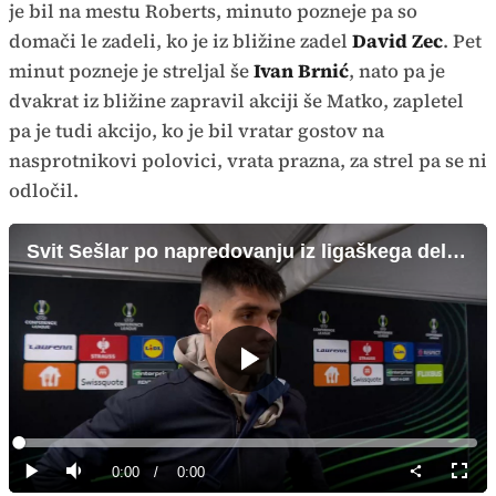
je bil na mestu Roberts, minuto pozneje pa so
domači le zadeli, ko je iz bližine zadel
David Zec
. Pet
minut pozneje je streljal še
Ivan Brnić
, nato pa je
dvakrat iz bližine zapravil akciji še Matko, zapletel
pa je tudi akcijo, ko je bil vratar gostov na
nasprotnikovi polovici, vrata prazna, za strel pa se ni
odločil.
Svit Sešlar po napredovanju iz ligaškega dela Konferenčne lige
Predvajaj
Loaded
:
0%
Current
0:00
/
Duration
0:00
Predvajaj
Tiho
Celoz
način