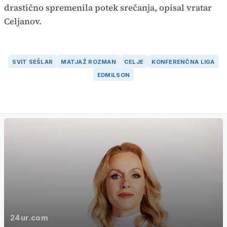
drastično spremenila potek srečanja, opisal vratar
Celjanov.
SVIT SEŠLAR
MATJAŽ ROZMAN
CELJE
KONFERENČNA LIGA
EDMILSON
24ur.com