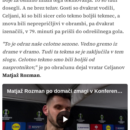
boje za osmino finala tega tekmovanja. To so tudi
dosegli. A ne brez težav. Gosti so dvakrat vodili,
Celjani, ki so bili sicer celo tekmo boljši tekmec, a
znova bili neprepričljivi v obrambi, pa dvakrat
izenačili, v 79. minuti pa prišli do odrešilnega gola.
"To je odraz naše celotne sezone. Vedno gremo iz
drame v dramo. Tudi ta tekma se je zaključila v tem
slogu. Celotno tekmo smo bili boljši od
nasprotnikov,"
je po obračunu dejal vratar Celjanov
Matjaž Rozman
.
Matjaž Rozman po domači zmagi v Konferenčni ligi