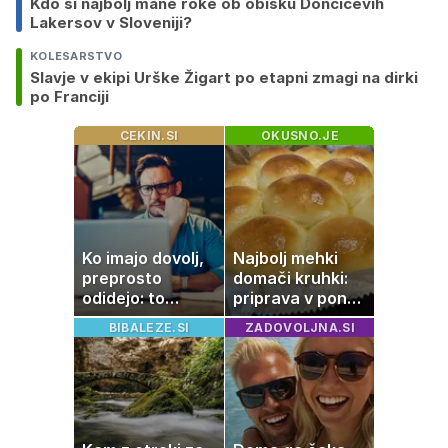
Kdo si najbolj mane roke ob obisku Dončićevih
Lakersov v Sloveniji?
KOLESARSTVO
Slavje v ekipi Urške Žigart po etapni zmagi na dirki
po Franciji
CEKIN.SI
OKUSNO.JE
Ko imajo dovolj,
Najbolj mehki
preprosto
domači kruhki:
odidejo: to
priprava v ponvi
znamenje
je trik za popoln
BIBALEZE.SI
ZADOVOLJNA.SI
najpogosteje da
rezultat
odpoved