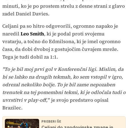
minuti, ko je po prostem strelu z desne strani z glavo
zadel Daniel Davies.
Celjani pa so hitro odgovorili, ogromno napako je
naredil
Leo Smith
, ki je podal proti svojemu
vratarju, a točno do Edmilsona, ki je imel ogromno
časa, da dobi dvoboj z gostujočim čuvajem mreže.
Tega je tudi dobil za 1:1.
"To je bil moj prvi gol v Konferenčni ligi. Mislim, da
bi se lahko na drugih tekmah, ko sem vstopil v igro,
odrezal nekoliko bolje. To je bil zame nepozaben
trenutek na tej pomembni tekmi, ki je odločala tudi o
uvrstitvi v play-off,"
je svojo predstavo opisal
Brazilec.
PREBERI ŠE
Celjani do zgodovinske zmage in