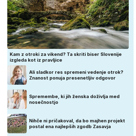
Kam z otroki za vikend? Ta skriti biser Slovenije
izgleda kot iz pravljice
Ali sladkor res spremeni vedenje otrok?
Znanost ponuja presenetljiv odgovor
Spremembe, ki jih ženska doživlja med
nosečnostjo
Nihče ni pričakoval, da bo majhen projekt
postal ena najlepših zgodb Zasavja