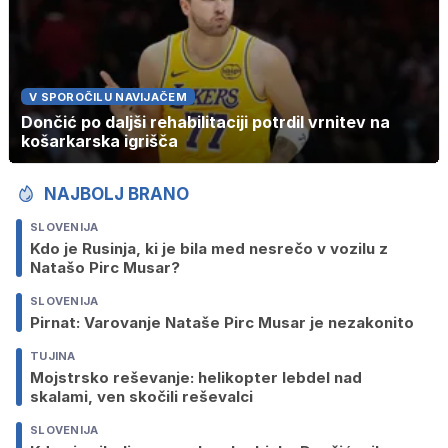
V SPOROČILU NAVIJAČEM
Dončić po daljši rehabilitaciji potrdil vrnitev na
košarkarska igrišča
NAJBOLJ BRANO
SLOVENIJA
Kdo je Rusinja, ki je bila med nesrečo v vozilu z
Natašo Pirc Musar?
SLOVENIJA
Pirnat: Varovanje Nataše Pirc Musar je nezakonito
TUJINA
Mojstrsko reševanje: helikopter lebdel nad
skalami, ven skočili reševalci
SLOVENIJA