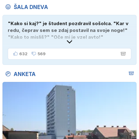
ŠALA DNEVA
"Kako si kaj?" je študent pozdravil sošolca. "Kar v
redu, čeprav sem se zdaj postavil na svoje noge!"
"Kako to misliš?" "Oče mi je vzel avto!"
632
569
ANKETA