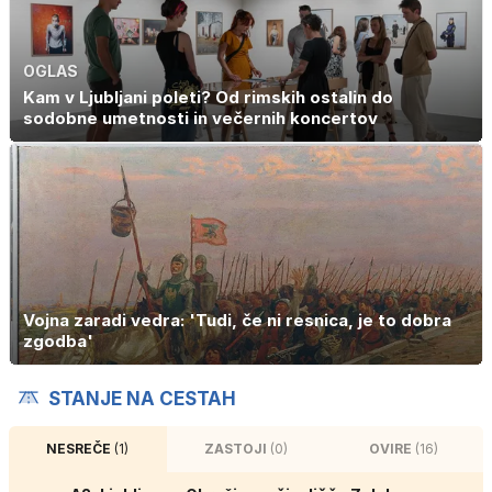
OGLAS
Kam v Ljubljani poleti? Od rimskih ostalin do
sodobne umetnosti in večernih koncertov
Vojna zaradi vedra: 'Tudi, če ni resnica, je to dobra
zgodba'
STANJE NA CESTAH
NESREČE
(1)
ZASTOJI
(0)
OVIRE
(16)