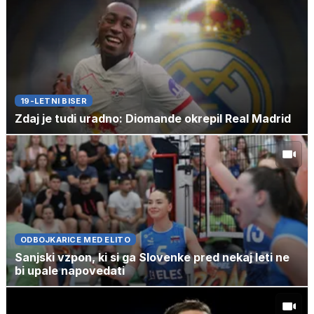
19-LETNI BISER
Zdaj je tudi uradno: Diomande okrepil Real Madrid
ODBOJKARICE MED ELITO
Sanjski vzpon, ki si ga Slovenke pred nekaj leti ne
bi upale napovedati