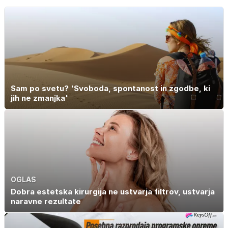
posteljo
nastanejo zaradi
slanine, temveč
zaradi živila, ki
ga imamo vsi
radi
Sam po svetu? 'Svoboda, spontanost in zgodbe, ki
jih ne zmanjka'
OGLAS
Dobra estetska kirurgija ne ustvarja filtrov, ustvarja
naravne rezultate