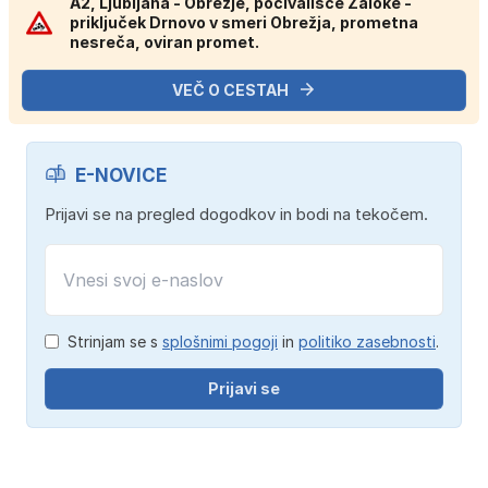
A2, Ljubljana - Obrežje, počivališče Zaloke -
priključek Drnovo v smeri Obrežja, prometna
nesreča, oviran promet.
VEČ O CESTAH
E-NOVICE
Prijavi se na pregled dogodkov in bodi na tekočem.
Strinjam se s
splošnimi pogoji
in
politiko zasebnosti
.
Prijavi se