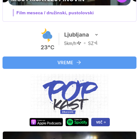
V živo na VOYO: sreda ob 20.30
Ljubljana
5km/h
SZ
23°C
VREME