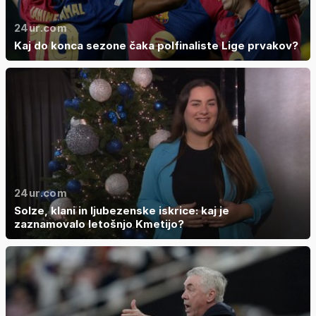
24ur.com
Kaj do konca sezone čaka polfinaliste Lige prvakov?
24ur.com
Solze, klani in ljubezenske iskrice: kaj je
zaznamovalo letošnjo Kmetijo?