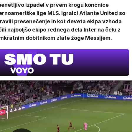
senetljivo izpadel v prvem krogu končnice
rnoameriške lige MLS. Igralci Atlante United so
ravili presenečenje in kot deveta ekipa vzhoda
čili najboljšo ekipo rednega dela Inter na čelu z
mkratnim dobitnikom zlate žoge Messijem.
V živo na VOY