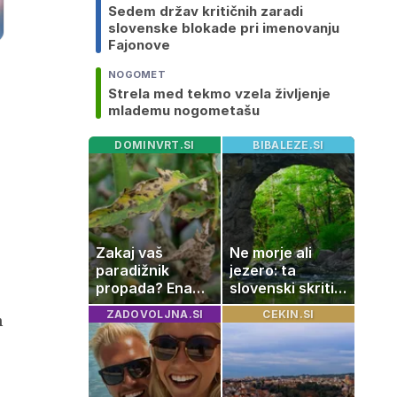
Sedem držav kritičnih zaradi
slovenske blokade pri imenovanju
Fajonove
NOGOMET
Strela med tekmo vzela življenje
mlademu nogometašu
DOMINVRT.SI
BIBALEZE.SI
Zakaj vaš
Ne morje ali
paradižnik
jezero: ta
propada? Ena
slovenski skriti
napaka lahko
raj je kot
ZADOVOLJNA.SI
CEKIN.SI
h
uniči rastline –
ustvarjen za
tako jih rešite
družinski izlet