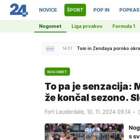
NOVICE
ŠPORT
POP IN
POPKAS
Nogomet
Liga prvakov
Formula 1
14.15
Med kontrolo tovornjaka zas
NOGOMET
To pa je senzacija: 
že končal sezono. S
Fort Lauderdale, 10. 11. 2024 09.14
Nog
s s