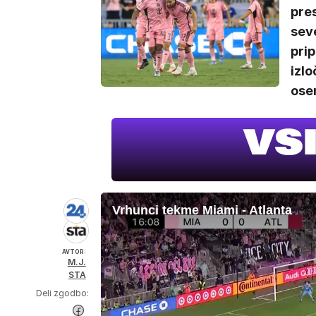
pre
seve
prip
izlo
ose
Vrhunci tekme Miami - Atlanta
AVTOR:
M.J.
STA
Deli zgodbo: