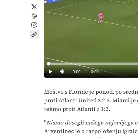
Loaded
:
0%
Current
0:00
/
Duration
0:00
Predvajaj
Tiho
Time
Moštvo s Floride je ponoči po sred
proti Atlanti United z 2:3. Miami je
tekmo proti Atlanti z 1:2.
"
Nismo dosegli našega največjega ci
Argentinec je o razpoloženju igralc