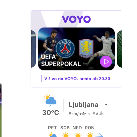
ZUFFA BOXING 10
O: sreda ob 20.30
V živo na VOYO: sobota ob
20.00
Ljubljana
30°C
8km/h
SV
PET
SOB
NED
PON