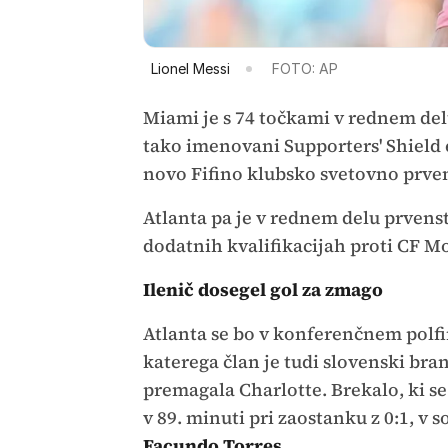
Lionel Messi
FOTO: AP
Miami je s 74 točkami v rednem del
tako imenovani Supporters' Shield 
novo Fifino klubsko svetovno prve
Atlanta pa je v rednem delu prvenstv
dodatnih kvalifikacijah proti CF M
Ilenič dosegel gol za zmago
Atlanta se bo v konferenčnem polfi
katerega član je tudi slovenski bra
premagala Charlotte. Brekalo, ki se
v 89. minuti pri zaostanku z 0:1, v
Facundo Torres
.