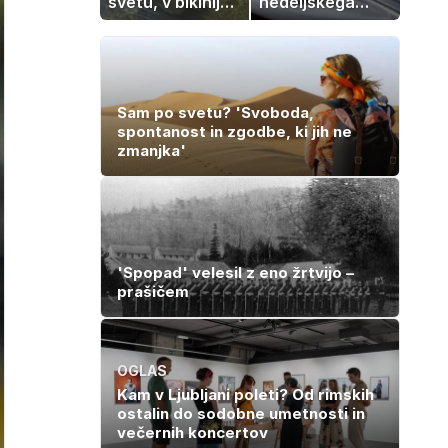
svetu, v bikiniju
nedeljskega
znova navdušila
kosila: 8 sladic
brez peke, ki se
jih vsi veselijo
Sam po svetu? 'Svoboda,
spontanost in zgodbe, ki jih ne
zmanjka'
'Spopad' velesil z eno žrtvijo –
prašičem
OGLAS
Kam v Ljubljani poleti? Od rimskih
ostalin do sodobne umetnosti in
večernih koncertov