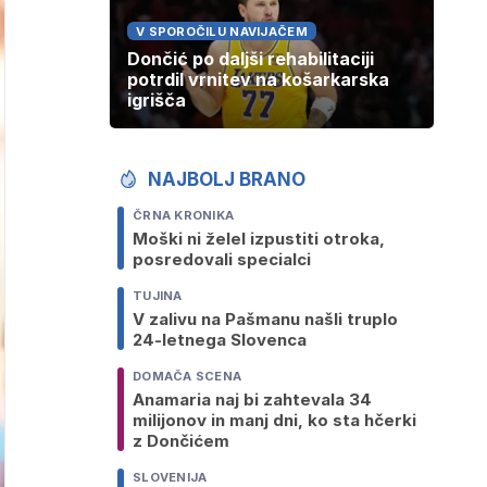
V SPOROČILU NAVIJAČEM
Dončić po daljši rehabilitaciji
potrdil vrnitev na košarkarska
igrišča
NAJBOLJ BRANO
ČRNA KRONIKA
Moški ni želel izpustiti otroka,
posredovali specialci
TUJINA
V zalivu na Pašmanu našli truplo
24-letnega Slovenca
DOMAČA SCENA
Anamaria naj bi zahtevala 34
milijonov in manj dni, ko sta hčerki
z Dončićem
SLOVENIJA