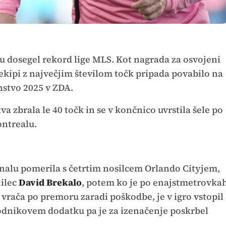
u dosegel rekord lige MLS. Kot nagrada za osvojeni
ekipi z največjim številom točk pripada povabilo na
nstvo 2025 v ZDA.
a zbrala le 40 točk in se v končnico uvrstila šele po
ontrealu.
nalu pomerila s četrtim nosilcem Orlando Cityjem,
nilec
David Brekalo
, potem ko je po enajstmetrovka
 vrača po premoru zaradi poškodbe, je v igro vstopil
 sodnikovem dodatku pa je za izenačenje poskrbel