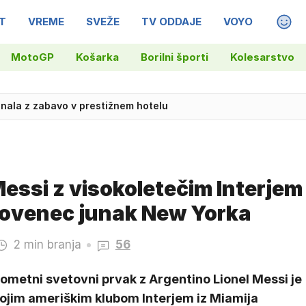
T
VREME
SVEŽE
TV ODDAJE
VOYO
MAGA
MotoGP
Košarka
Borilni športi
Kolesarstvo
egli več kot 170 kilogramov konoplje
Messi z visokoletečim Interjem
lovenec junak New Yorka
2 min branja
56
ometni svetovni prvak z Argentino Lionel Messi je
vojim ameriškim klubom Interjem iz Miamija