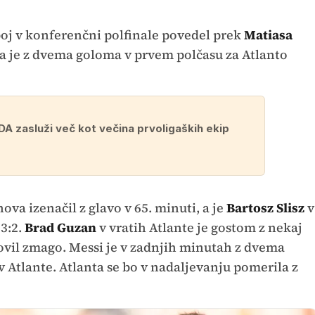
boj v konferenčni polfinale povedel prek
Matiasa
a je z dvema goloma v prvem polčasu za Atlanto
DA zasluži več kot večina prvoligaških ekip
ova izenačil z glavo v 65. minuti, a je
Bartosz Slisz
v
 3:2.
Brad Guzan
v vratih Atlante je gostom z nekaj
il zmago. Messi je v zadnjih minutah z dvema
v Atlante. Atlanta se bo v nadaljevanju pomerila z