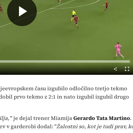
Predvajaj
Cel
nač
njeevropskem času izgubilo odločilno tretjo tekmo
 dobil prvo tekmo z 2:1 in nato izgubil izgubil drugo
lja,
" je dejal trener Miamija
Gerardo Tata Martino
.
ev v garderobi dodal: "
Žalostni so, kot je tudi prav, k