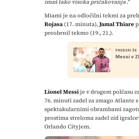
imaš tako visoka pričakovanja
."
Miami je na odločilni tekmi za pre
Rojasa
(17. minuta),
Jamal Thiare
p
preobrnil tekmo (19., 21.).
PREBERI ŠE
Messi v Z
Lionel Messi
je v drugem polčasu zn
76. minuti zadel za zmago Atlante s
spektakularnimi obrambami zagotov
prostima streloma zadel zid igralce
Orlando Cityjem.