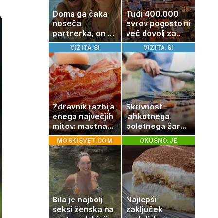
Doma ga čaka
Tudi 400.000
noseča
evrov pogosto ni
partnerka, on pa
več dovolj za
dopustuje z
nakup
VIZITA.SI
VIZITA.SI
drugo
stanovanja
Zdravnik razbija
Skrivnost
enega največjih
lahkotnega
mitov: mastna
poletnega žara,
jetra ne
po katerem ne
MOSKISVET.COM
OKUSNO.JE
nastanejo
boste
zaradi slanine,
potrebovali
temveč zaradi
popoldanskega
živila, ki ga
spanca
imamo vsi radi
Bila je najbolj
Najlepši
seksi ženska na
zaključek