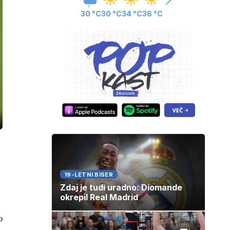
30 °C
30 °C
34 °C
36 °C
ozaslonski
in
19-LETNI BISER
Zdaj je tudi uradno: Diomande
okrepil Real Madrid
o