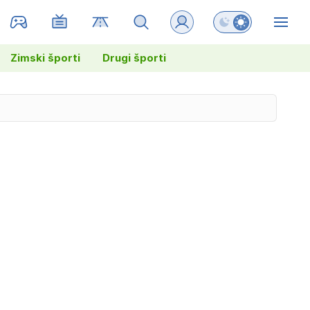
Preklopi barvni na
ZIN
Zimski športi
Drugi športi