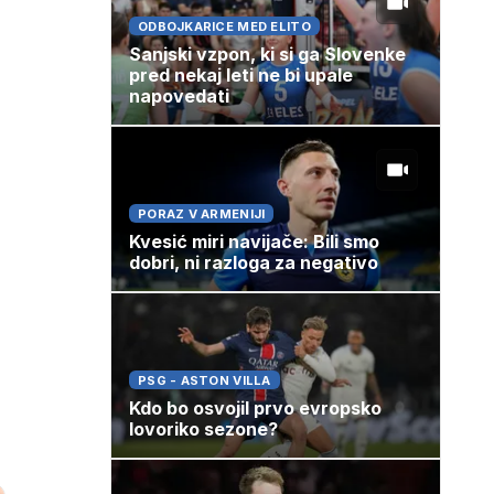
ODBOJKARICE MED ELITO
Sanjski vzpon, ki si ga Slovenke
pred nekaj leti ne bi upale
napovedati
PORAZ V ARMENIJI
Kvesić miri navijače: Bili smo
dobri, ni razloga za negativo
PSG - ASTON VILLA
Kdo bo osvojil prvo evropsko
lovoriko sezone?