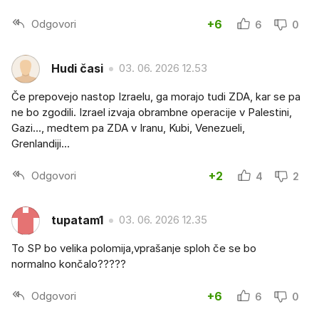
Odgovori
+6
6
0
Hudi časi
03. 06. 2026 12.53
Če prepovejo nastop Izraelu, ga morajo tudi ZDA, kar se pa
ne bo zgodili. Izrael izvaja obrambne operacije v Palestini,
Gazi..., medtem pa ZDA v Iranu, Kubi, Venezueli,
Grenlandiji...
Odgovori
+2
4
2
tupatam1
03. 06. 2026 12.35
To SP bo velika polomija,vprašanje sploh če se bo
normalno končalo?????
Odgovori
+6
6
0