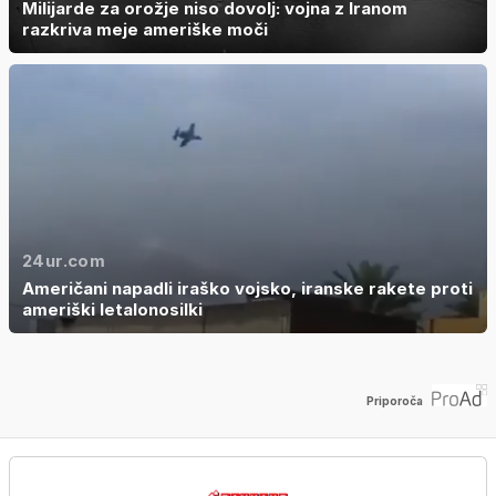
Milijarde za orožje niso dovolj: vojna z Iranom
razkriva meje ameriške moči
24ur.com
Američani napadli iraško vojsko, iranske rakete proti
ameriški letalonosilki
Priporoča