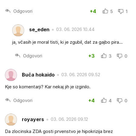
Odgovori
+4
5
1
se_eden
03. 06. 2026 10.44
ja, včasih je moral tisti, ki je zgubil, dat za gajbo pira...
Odgovori
+3
3
0
Buča hokaido
03. 06. 2026 09.52
Kje so komentarji? Kar nekaj jih je izginilo.
Odgovori
+4
4
0
royayers
03. 06. 2026 09.12
Da zlocinska ZDA gosti prvenstvo je hipokrizija brez