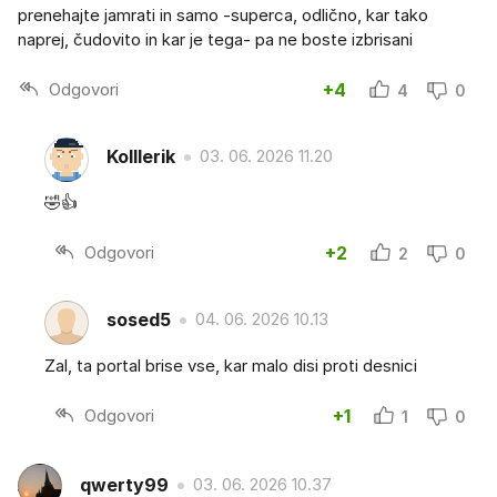
prenehajte jamrati in samo -superca, odlično, kar tako
naprej, čudovito in kar je tega- pa ne boste izbrisani
Odgovori
+4
4
0
Kolllerik
03. 06. 2026 11.20
🤣👍
Odgovori
+2
2
0
sosed5
04. 06. 2026 10.13
Zal, ta portal brise vse, kar malo disi proti desnici
Odgovori
+1
1
0
qwerty99
03. 06. 2026 10.37