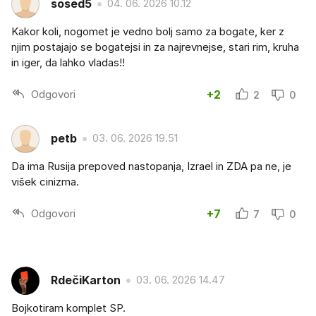
sosed5
04. 06. 2026 10.12
Kakor koli, nogomet je vedno bolj samo za bogate, ker z
njim postajajo se bogatejsi in za najrevnejse, stari rim, kruha
in iger, da lahko vladas!!
Odgovori
+2
2
0
petb
03. 06. 2026 19.51
Da ima Rusija prepoved nastopanja, Izrael in ZDA pa ne, je
višek cinizma.
Odgovori
+7
7
0
RdečiKarton
03. 06. 2026 14.47
Bojkotiram komplet SP.