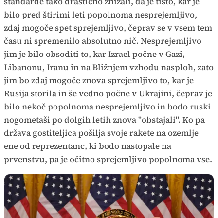
standarde tako drastično znižali, da je tisto, kar je
bilo pred štirimi leti popolnoma nesprejemljivo,
zdaj mogoče spet sprejemljivo, čeprav se v vsem tem
času ni spremenilo absolutno nič. Nesprejemljivo
jim je bilo obsoditi to, kar Izrael počne v Gazi,
Libanonu, Iranu in na Bližnjem vzhodu nasploh, zato
jim bo zdaj mogoče znova sprejemljivo to, kar je
Rusija storila in še vedno počne v Ukrajini, čeprav je
bilo nekoč popolnoma nesprejemljivo in bodo ruski
nogometaši po dolgih letih znova "obstajali". Ko pa
država gostiteljica pošilja svoje rakete na ozemlje
ene od reprezentanc, ki bodo nastopale na
prvenstvu, pa je očitno sprejemljivo popolnoma vse.