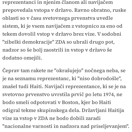
reprezentanci in njenim članom ali navijačem
prepovedala vstopa v državo. Ravno obratno, ruske
oblasti so v času svetovnega prvenstva uvedle
sistem, ki je vsem navijačem z vstopnico za eno od
tekem dovolil vstop v državo brez vize. V sodobni
"zibelki demokracije" ZDA so ubrali drugo pot,
nadzor so še bolj zaostrili in vstop v državo še
dodatno omejili.
Čeprav tam rakete ne "okrašujejo" nočnega neba, se
je na seznamu reprezentanc, ki "niso dobrodošle",
znašel tudi Haiti. Navijači reprezentance, ki se je na
svetovno prvenstvo uvrstila prvič po letu 1974, ne
bodo smeli odpotovati v Boston, kjer bo Haiti
odigral tekme skupinskega dela. Državljani Haitija
vize za vstop v ZDA ne bodo dobili zaradi
"nacionalne varnosti in nadzora nad priseljevanjem".