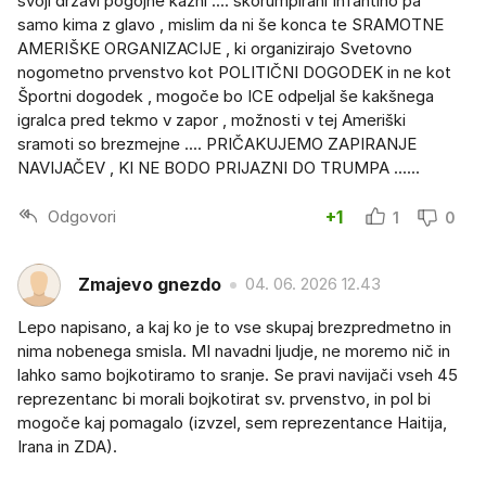
svoji državi pogojne kazni .... skorumpirani Infantino pa
samo kima z glavo , mislim da ni še konca te SRAMOTNE
AMERIŠKE ORGANIZACIJE , ki organizirajo Svetovno
nogometno prvenstvo kot POLITIČNI DOGODEK in ne kot
Športni dogodek , mogoče bo ICE odpeljal še kakšnega
igralca pred tekmo v zapor , možnosti v tej Ameriški
sramoti so brezmejne .... PRIČAKUJEMO ZAPIRANJE
NAVIJAČEV , KI NE BODO PRIJAZNI DO TRUMPA ......
Odgovori
+1
1
0
Zmajevo gnezdo
04. 06. 2026 12.43
Lepo napisano, a kaj ko je to vse skupaj brezpredmetno in
nima nobenega smisla. MI navadni ljudje, ne moremo nič in
lahko samo bojkotiramo to sranje. Se pravi navijači vseh 45
reprezentanc bi morali bojkotirat sv. prvenstvo, in pol bi
mogoče kaj pomagalo (izvzel, sem reprezentance Haitija,
Irana in ZDA).