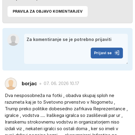
PRAVILA ZA OBJAVO KOMENTARJEV
Prijavi se
borjac
07. 06. 2026 10.17
Dva nesposobneža na fotki , obadva skupaj sploh ne
razumeta kaj je to Svetovno prvenstvo v Nogometu ,
Trump preko politike dobesedno zafrkava Reprezentance ,
igralce , vodstva .... Iraškega igralca so zasliševali par ur ,
Iranskemu strokovnemu vodstvu in organizatorjem niso
izdali viz , nekateri igralci so ostali doma , ker so imeli v