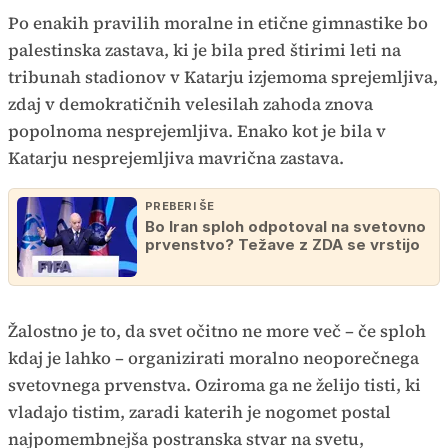
Po enakih pravilih moralne in etične gimnastike bo
palestinska zastava, ki je bila pred štirimi leti na
tribunah stadionov v Katarju izjemoma sprejemljiva,
zdaj v demokratičnih velesilah zahoda znova
popolnoma nesprejemljiva. Enako kot je bila v
Katarju nesprejemljiva mavrična zastava.
PREBERI ŠE
Bo Iran sploh odpotoval na svetovno
prvenstvo? Težave z ZDA se vrstijo
Žalostno je to, da svet očitno ne more več – če sploh
kdaj je lahko – organizirati moralno neoporečnega
svetovnega prvenstva. Oziroma ga ne želijo tisti, ki
vladajo tistim, zaradi katerih je nogomet postal
najpomembnejša postranska stvar na svetu,