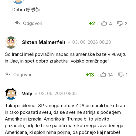
Dobra 🤣🤣👍
Odgovori
+2
4
2
Sixten Malmerfelt
03. 06. 2026 08.20
So Iranci imeli povračilni napad na ameriške baze v Kuvajtu
in Uae, in spet dobro zraketirali vojsko oranžnega!
Odgovori
+13
14
1
Voly
03. 06. 2026 08.15
Tukaj ni dileme. SP v nogometu v ZDA bi morali bojkotirati
in tako pokazati svetu, da se svet ne strinja s početjem
Amerike in izraela! Ameriko in Trumpa bi to silovito
prizadelo, odprle bi se pa oči marsikaterega zavedenega
Američana, ki sploh nima pojma, da počnejo kaj narobe!