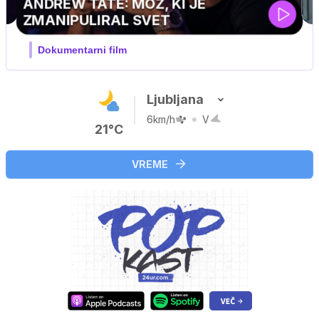
MOJ PRIJATELJ PINGVIN
Film meseca / družinski, pustolovski
Ljubljana
6km/h
V
21°C
VREME