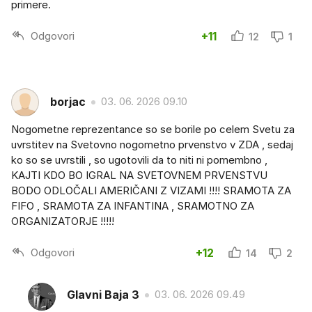
primere.
Odgovori
+11
12
1
borjac
03. 06. 2026 09.10
Nogometne reprezentance so se borile po celem Svetu za
uvrstitev na Svetovno nogometno prvenstvo v ZDA , sedaj
ko so se uvrstili , so ugotovili da to niti ni pomembno ,
KAJTI KDO BO IGRAL NA SVETOVNEM PRVENSTVU
BODO ODLOČALI AMERIČANI Z VIZAMI !!!! SRAMOTA ZA
FIFO , SRAMOTA ZA INFANTINA , SRAMOTNO ZA
ORGANIZATORJE !!!!!
Odgovori
+12
14
2
Glavni Baja 3
03. 06. 2026 09.49