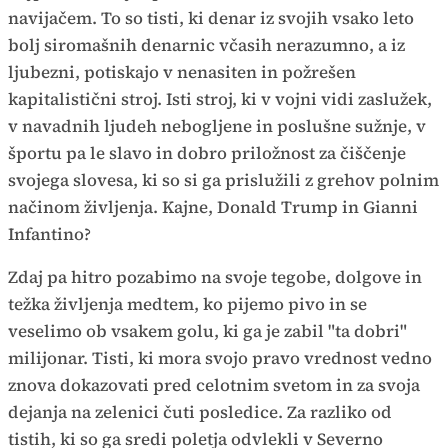
navijačem. To so tisti, ki denar iz svojih vsako leto
bolj siromašnih denarnic včasih nerazumno, a iz
ljubezni, potiskajo v nenasiten in požrešen
kapitalistični stroj. Isti stroj, ki v vojni vidi zaslužek,
v navadnih ljudeh nebogljene in poslušne sužnje, v
športu pa le slavo in dobro priložnost za čiščenje
svojega slovesa, ki so si ga prislužili z grehov polnim
načinom življenja. Kajne, Donald Trump in Gianni
Infantino?
Zdaj pa hitro pozabimo na svoje tegobe, dolgove in
težka življenja medtem, ko pijemo pivo in se
veselimo ob vsakem golu, ki ga je zabil "ta dobri"
milijonar. Tisti, ki mora svojo pravo vrednost vedno
znova dokazovati pred celotnim svetom in za svoja
dejanja na zelenici čuti posledice. Za razliko od
tistih, ki so ga sredi poletja odvlekli v Severno