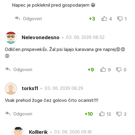
hlapec je pokleknil pred gospodarjem 😁
Odgovori
+3
4
1
Nelevonedesno
03. 06. 2026 08.52
Odličen prispevek👍. Žal psi lajajo karavana gre naprej😡😡
😡
Odgovori
+9
9
0
torks11
03. 06. 2026 08.29
Vsak prehod žoge čez golovo črto ocarinit!!!!
Odgovori
+10
12
2
Kolllerik
03. 06. 2026 09.18