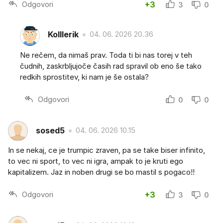
Odgovori
+3
3
0
Kolllerik
04. 06. 2026 20.36
Ne rečem, da nimaš prav. Toda ti bi nas torej v teh
čudnih, zaskrbljujoče časih rad spravil ob eno še tako
redkih sprostitev, ki nam je še ostala?
Odgovori
0
0
sosed5
04. 06. 2026 10.15
In se nekaj, ce je trumpic zraven, pa se take biser infinito,
to vec ni sport, to vec ni igra, ampak to je kruti ego
kapitalizem. Jaz in noben drugi se bo mastil s pogaco!!
Odgovori
+3
3
0