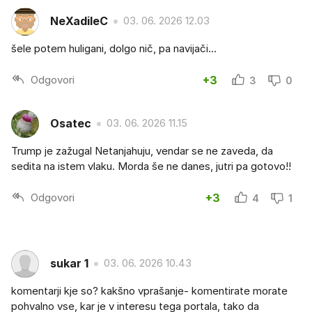
NeXadileC
03. 06. 2026 12.03
šele potem huligani, dolgo nič, pa navijači...
Odgovori
+3
3
0
Osatec
03. 06. 2026 11.15
Trump je zažugal Netanjahuju, vendar se ne zaveda, da
sedita na istem vlaku. Morda še ne danes, jutri pa gotovo!!
Odgovori
+3
4
1
sukar 1
03. 06. 2026 10.43
komentarji kje so? kakšno vprašanje- komentirate morate
pohvalno vse, kar je v interesu tega portala, tako da