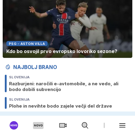
PSG - ASTON VILLA
Kdo bo osvojil prvo evropsko lovoriko sezone?
NAJBOLJ BRANO
SLOVENIJA
Razburjeni: naročili e-avtomobile, a ne vedo, ali
bodo dobili subvencijo
SLOVENIJA
Plohe in nevihte bodo zajele večji del države
SLOVENIJA
Polajnar: Takšne kombinacije še nismo imeli,
težave so na vseh rekah