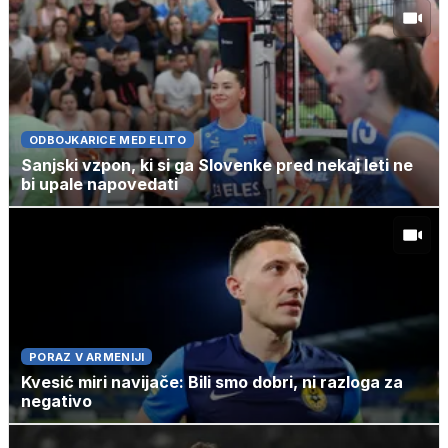
ODBOJKARICE MED ELITO
Sanjski vzpon, ki si ga Slovenke pred nekaj leti ne
bi upale napovedati
PORAZ V ARMENIJI
Kvesić miri navijače: Bili smo dobri, ni razloga za
negativo