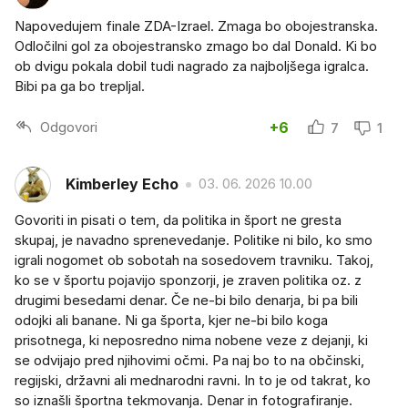
Napovedujem finale ZDA-Izrael. Zmaga bo obojestranska.
Odločilni gol za obojestransko zmago bo dal Donald. Ki bo
ob dvigu pokala dobil tudi nagrado za najboljšega igralca.
Bibi pa ga bo trepljal.
Odgovori
+6
7
1
Kimberley Echo
03. 06. 2026 10.00
Govoriti in pisati o tem, da politika in šport ne gresta
skupaj, je navadno sprenevedanje. Politike ni bilo, ko smo
igrali nogomet ob sobotah na sosedovem travniku. Takoj,
ko se v športu pojavijo sponzorji, je zraven politika oz. z
drugimi besedami denar. Če ne-bi bilo denarja, bi pa bili
odojki ali banane. Ni ga športa, kjer ne-bi bilo koga
prisotnega, ki neposredno nima nobene veze z dejanji, ki
se odvijajo pred njihovimi očmi. Pa naj bo to na občinski,
regijski, državni ali mednarodni ravni. In to je od takrat, ko
so iznašli športna tekmovanja. Denar in fotografiranje.