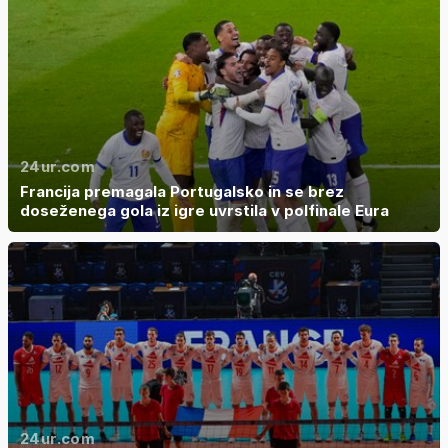
24ur.com
Francija premagala Portugalsko in se brez
doseženega gola iz igre uvrstila v polfinale Eura
24ur.com