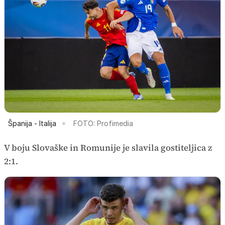
Španija - Italija
FOTO: Profimedia
V boju Slovaške in Romunije je slavila gostiteljica z
2:1.