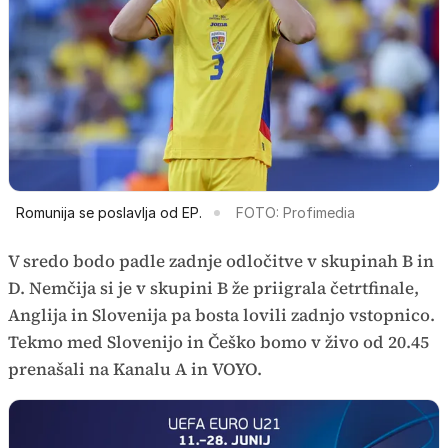
Romunija se poslavlja od EP.
FOTO: Profimedia
V sredo bodo padle zadnje odločitve v skupinah B in
D. Nemčija si je v skupini B že priigrala četrtfinale,
Anglija in Slovenija pa bosta lovili zadnjo vstopnico.
Tekmo med Slovenijo in Češko bomo v živo od 20.45
prenašali na Kanalu A in VOYO.