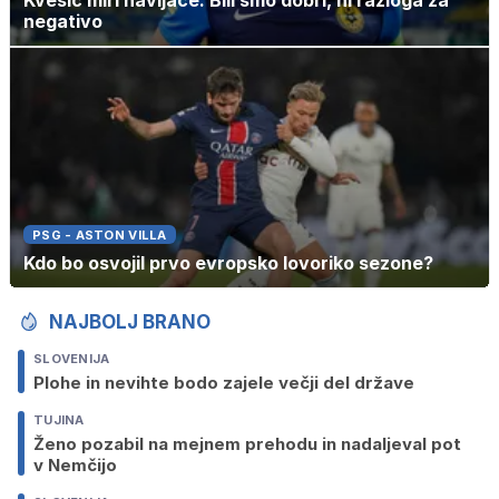
Kvesić miri navijače: Bili smo dobri, ni razloga za
negativo
PSG - ASTON VILLA
Kdo bo osvojil prvo evropsko lovoriko sezone?
NAJBOLJ BRANO
SLOVENIJA
Plohe in nevihte bodo zajele večji del države
TUJINA
Ženo pozabil na mejnem prehodu in nadaljeval pot
v Nemčijo