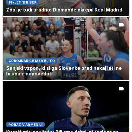
19-LETNI BISER
Zdaj je tudi uradno: Diomande okrepil Real Madrid
ODBOJKARICE MED ELITO
Sanjski vzpon, ki si ga Slovenke pred nekaj leti ne
bi upale napovedati
PORAZ V ARMENIJI