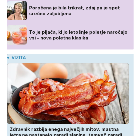
Poročena je bila trikrat, zdaj pa je spet
srečno zaljubljena
To je pijača, ki jo letošnje poletje naročajo
vsi - nova poletna klasika
VIZITA
Zdravnik razbija enega največjih mitov: mastna
jetra ne nastanejo zaradi slanine, temveč zaradi