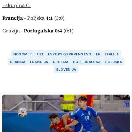
- skupina C:
Francija
- Poljska
4:1
(3:0)
Gruzija -
Portugalska 0:4
(0:1)
NOGOMET
U21
EVROPSKO PRVENSTVO
EP
ITALIJA
ŠPANIJA
FRANCIJA
GRUZIJA
PORTUGALSKA
POLJSKA
SLOVENIJA