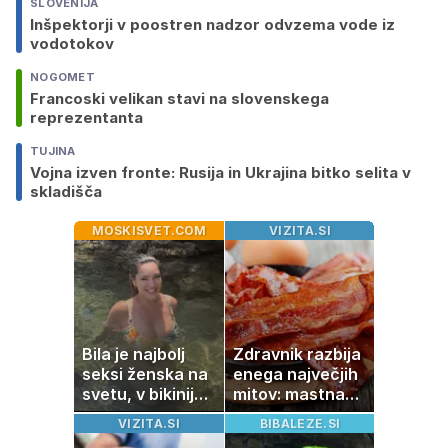
SLOVENIJA
Inšpektorji v poostren nadzor odvzema vode iz
vodotokov
NOGOMET
Francoski velikan stavi na slovenskega
reprezentanta
TUJINA
Vojna izven fronte: Rusija in Ukrajina bitko selita v
skladišča
MOSKISVET.COM
VIZITA.SI
Bila je najbolj
Zdravnik razbija
seksi ženska na
enega največjih
svetu, v bikiniju
mitov: mastna
znova navdušila
jetra ne
VIZITA.SI
BIBALEZE.SI
nastanejo zaradi