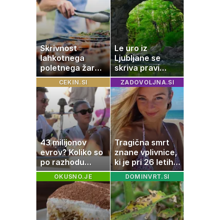
slanine, temveč
zaradi živila, ki
ga imamo vsi
radi
Skrivnost
Le uro iz
lahkotnega
Ljubljane se
poletnega žara,
skriva pravi
po katerem ne
naravni čudež:
CEKIN.SI
ZADOVOLJNA.SI
boste
izlet, ki bo
potrebovali
navdušil otroke
popoldanskega
spanca
43 milijonov
Tragična smrt
evrov? Koliko so
znane vplivnice,
po razhodu
ki je pri 26 letih
zahtevale ali
izgubila boj z
OKUSNO.JE
DOMINVRT.SI
prejele
boleznijo
partnerice
športnih
zvezdnikov