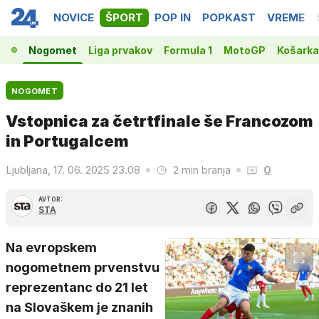
NOVICE
ŠPORT
POP IN
POPKAST
VREME
Nogomet
Liga prvakov
Formula 1
MotoGP
Košarka
NOGOMET
Vstopnica za četrtfinale še Francozom
in Portugalcem
Ljubljana, 17. 06. 2025 23.08
2 min branja
0
AVTOR:
STA
Na evropskem
nogometnem prvenstvu
reprezentanc do 21 let
na Slovaškem je znanih