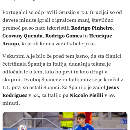
Portugalci so odpravili Gruzijo s 4:0. Gruzijci so od
devete minute igrali z igralcem manj, številčno
premoč pa so nato izkoristili
Rodrigo Pinheiro
,
Geovany Quenda
,
Rodrigo Gomes
in
Henrique
Araujo
, ki je ob koncu zadel z bele pike.
V skupini A je bilo že pred tem jasno, da sta članici
četrtfinala Španija in Italija, današnja tekma je
odločala le o tem, kdo bo prvi in kdo drugi v
skupini. Dvoboj Špancev in Italijanov se je končal z
1:1, prvi so ostali Španci. Za Španijo je zadel
Jesus
Rodriguez
v 53., za Italijo pa
Niccolo Pisilli
v 59.
minuti.