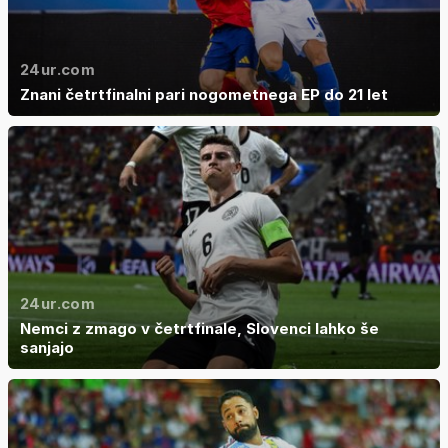
24ur.com
Znani četrtfinalni pari nogometnega EP do 21 let
24ur.com
Nemci z zmago v četrtfinale, Slovenci lahko še
sanjajo