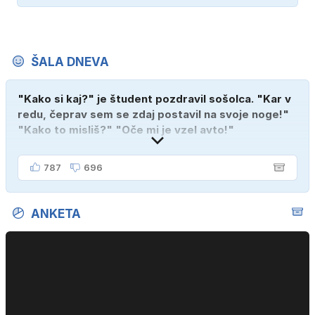
ŠALA DNEVA
"Kako si kaj?" je študent pozdravil sošolca. "Kar v
redu, čeprav sem se zdaj postavil na svoje noge!"
"Kako to misliš?" "Oče mi je vzel avto!"
787
696
ANKETA