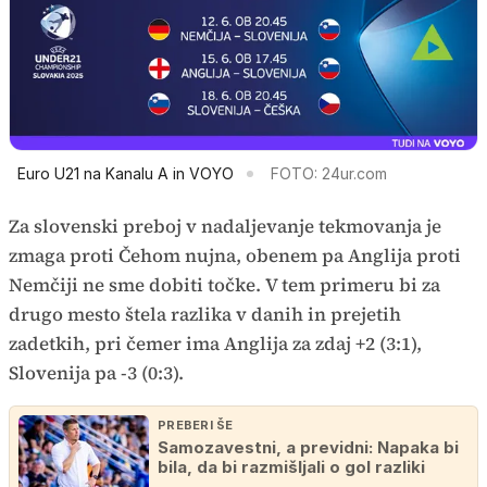
Euro U21 na Kanalu A in VOYO
FOTO: 24ur.com
Za slovenski preboj v nadaljevanje tekmovanja je
zmaga proti Čehom nujna, obenem pa Anglija proti
Nemčiji ne sme dobiti točke. V tem primeru bi za
drugo mesto štela razlika v danih in prejetih
zadetkih, pri čemer ima Anglija za zdaj +2 (3:1),
Slovenija pa -3 (0:3).
PREBERI ŠE
Samozavestni, a previdni: Napaka bi
bila, da bi razmišljali o gol razliki