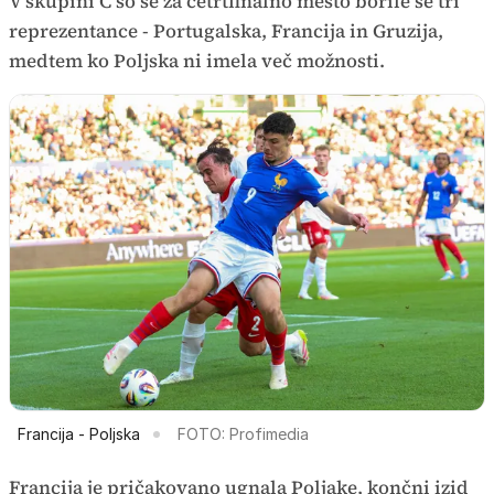
V skupini C so se za četrtfinalno mesto borile še tri
reprezentance - Portugalska, Francija in Gruzija,
medtem ko Poljska ni imela več možnosti.
Francija - Poljska
FOTO: Profimedia
Francija je pričakovano ugnala Poljake, končni izid