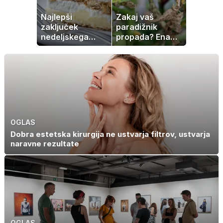
Najlepši
Zakaj vaš
zaključek
paradižnik
nedeljskega
propada? Ena
kosila: 8 sladic
napaka lahko
brez peke, ki se
uniči rastline –
jih vsi veselijo
tako jih rešite
OGLAS
Dobra estetska kirurgija ne ustvarja filtrov, ustvarja
naravne rezultate
OGLAS