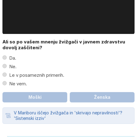
Ali so po vašem mnenju žvižgači v javnem zdravstvu
dovolj zaščiteni?
Da.
Ne.
Le v posameznih primerih.
Ne vem.
Moški
Ženska
V Mariboru iščejo žvižgača in 'skrivajo nepravilnosti'?
'Sistemski izziv'