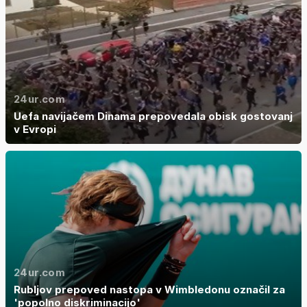
24ur.com
Uefa navijačem Dinama prepovedala obisk gostovanj
v Evropi
24ur.com
Rubljov prepoved nastopa v Wimbledonu označil za
'popolno diskriminacijo'