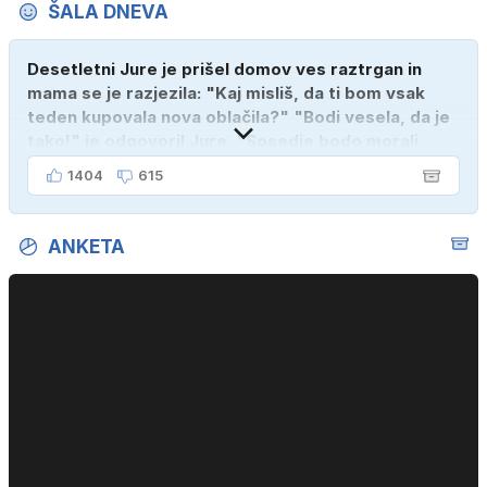
ŠALA DNEVA
Desetletni Jure je prišel domov ves raztrgan in
mama se je razjezila: "Kaj misliš, da ti bom vsak
teden kupovala nova oblačila?" "Bodi vesela, da je
tako!" je odgovoril Jure. "Sosedje bodo morali
kupiti novega sina, tako sem ga prebutal!"
1404
615
ANKETA