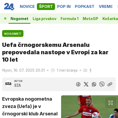
NOVICE
ŠPORT
POP IN
POPKAST
VREME
Nogomet
Liga prvakov
Formula 1
MotoGP
Košarka
NOGOMET
Uefa črnogorskemu Arsenalu
prepovedala nastope v Evropi za kar
10 let
Nyon, 16. 07. 2025 20.01
1 min branja
1
AVTOR:
STA
Evropska nogometna
zveza (Uefa) je v
črnogorski klub Arsenal