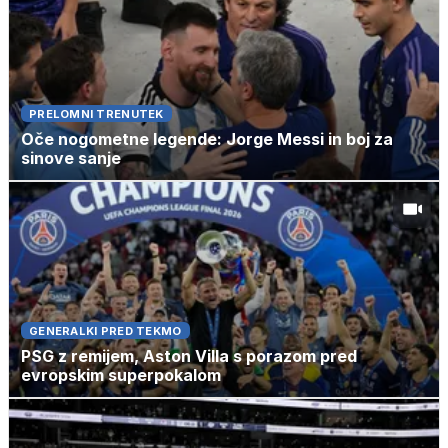
PRELOMNI TRENUTEK
Oče nogometne legende: Jorge Messi in boj za
sinove sanje
GENERALKI PRED TEKMO
PSG z remijem, Aston Villa s porazom pred
evropskim superpokalom