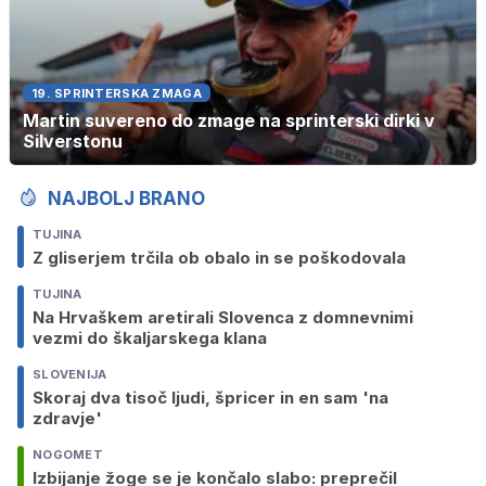
19. SPRINTERSKA ZMAGA
Martin suvereno do zmage na sprinterski dirki v
Silverstonu
NAJBOLJ BRANO
TUJINA
Z gliserjem trčila ob obalo in se poškodovala
TUJINA
Na Hrvaškem aretirali Slovenca z domnevnimi
vezmi do škaljarskega klana
SLOVENIJA
Skoraj dva tisoč ljudi, špricer in en sam 'na
zdravje'
NOGOMET
Izbijanje žoge se je končalo slabo: preprečil