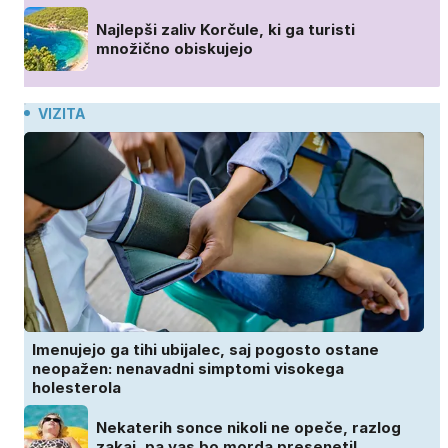
Najlepši zaliv Korčule, ki ga turisti
množično obiskujejo
VIZITA
Imenujejo ga tihi ubijalec, saj pogosto ostane
neopažen: nenavadni simptomi visokega
holesterola
Nekaterih sonce nikoli ne opeče, razlog
zakaj, pa vas bo morda presenetil