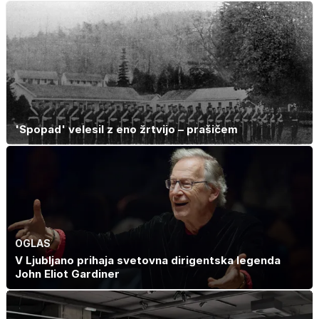
barve izgubljajo
močnejša
priljubljenost
'Spopad' velesil z eno žrtvijo – prašičem
OGLAS
V Ljubljano prihaja svetovna dirigentska legenda
John Eliot Gardiner