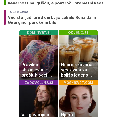
nevarnost na igrišču, a povzročil prometni kaos
TUJA SCENA
Več sto ljudi pred cerkvijo čakalo Ronalda in
Georgino, poroke ni bilo
DOMINVRT.SI
OKUSNO.JE
Pravilno
Nepričakovana
shranjevanje
sestavina za
prešitih odej:
boljšo ledeno
Kako ohraniti
kavo, ki jo imate
ZADOVOLJNA.SI
MOSKISVET.COM
družinsko
zagotovo doma
dediščino
Vsi govorijo o
Njena