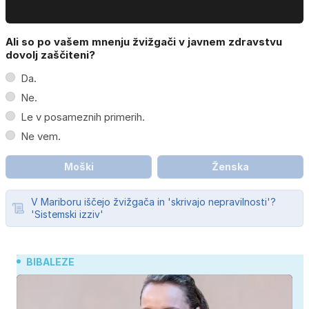
Ali so po vašem mnenju žvižgači v javnem zdravstvu
dovolj zaščiteni?
Da.
Ne.
Le v posameznih primerih.
Ne vem.
Moški
Ženska
V Mariboru iščejo žvižgača in 'skrivajo nepravilnosti'?
'Sistemski izziv'
BIBALEZE