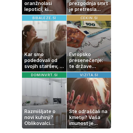
oranžnolasi
prezgodnja smrt
lepotici, ki
je pretresla
navdušuje s
modni svet: za
BIBALEZE.SI
CEKIN.SI
skrivnostno
slavo se je
vlogo
skrivala
tragedija
Kar smo
Evropsko
podedovali od
presenečenje:
svojih staršev, ni
te države
nujno naša
rastejo hitreje
DOMINVRT.SI
VIZITA.SI
usoda
od Nemčije,
nekatere celo
večkrat hitreje
Razmišljate o
Ste odraščali na
novi kuhinji?
kmetiji? Vaša
Oblikovalci
imunost je
opozarjajo, da te
verjetno