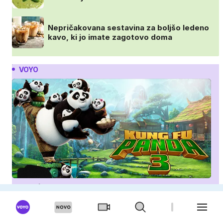
Nepričakovana sestavina za boljšo ledeno
kavo, ki jo imate zagotovo doma
VOYO
Kung fu panda 3
Sommerdahlovi umori