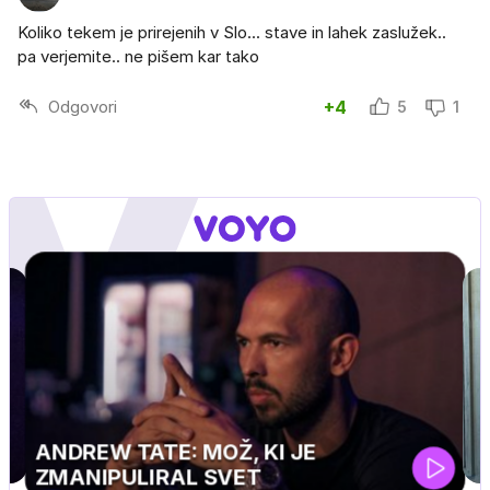
Koliko tekem je prirejenih v Slo... stave in lahek zaslužek..
pa verjemite.. ne pišem kar tako
Odgovori
+4
5
1