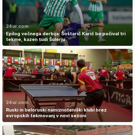
24ur.com
Epilog večnega derbija: Šoštarič Karič bo počival tri
tekme, kazen tudi Šulerju
24ur.com
Ruski in beloruski namiznoteniški klubi brez
evropskih tekmovanj v novi sezoni