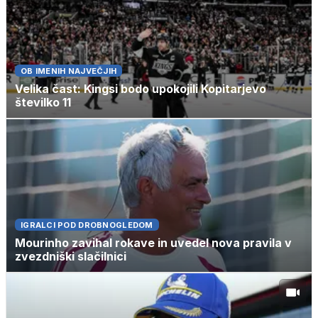
OB IMENIH NAJVEČJIH
Velika čast: Kingsi bodo upokojili Kopitarjevo
številko 11
IGRALCI POD DROBNOGLEDOM
Mourinho zavihal rokave in uvedel nova pravila v
zvezdniški slačilnici