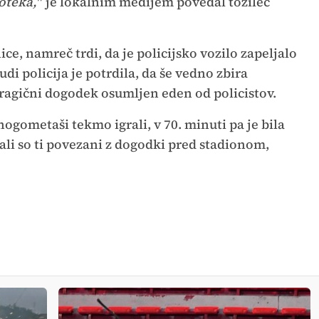
poteka,"
je lokalnim medijem povedal tožilec
nice, namreč trdi, da je policijsko vozilo zapeljalo
udi policija je potrdila, da še vedno zbira
tragični dogodek osumljen eden od policistov.
gometaši tekmo igrali, v 70. minuti pa je bila
ali so ti povezani z dogodki pred stadionom,