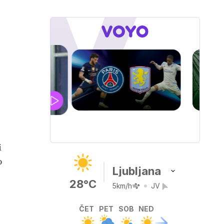
UEFA
SUPERPOKAL
V živo na VOYO: sreda ob 20.30
i
o
Ljubljana
28°C
5km/h
JV
ČET
PET
SOB
NED