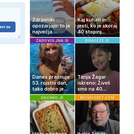
za pet evrov
Zdravniki
Kaj kuhati in
opozarjajo: to je
jesti, ko je skoraj
avi se
največja
40 stopinj
napaka, ki jo
Celzija: 5 kosil
ZADOVOLJNA.SI
BIBALEZE.SI
ljudje delajo med
brez prižiganja
vročino
pečice
Danes praznuje
Tanja Žagar
53. rojstni dan,
iskreno: Živeli
tako dobro je
smo na 40
videti znana
kvadratih, a
OKUSNO.JE
MOSKISVET.COM
Slovenka
imela sem vse,
kar otrok
potrebuje
Hitra pita brez
Italija žaluje: