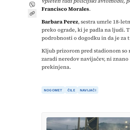
vpleten tudi policijski avtomobil, 
Francisco Morales
.
Barbara Perez
, sestra umrle 18-let
preko ograde, ki je padla na ljudi. T
podrobnosti o dogodku in da je za 
Kljub prizorom pred stadionom so no
zaradi neredov navijačev, ni znano 
prekinjena.
NOGOMET
ČILE
NAVIJAČI