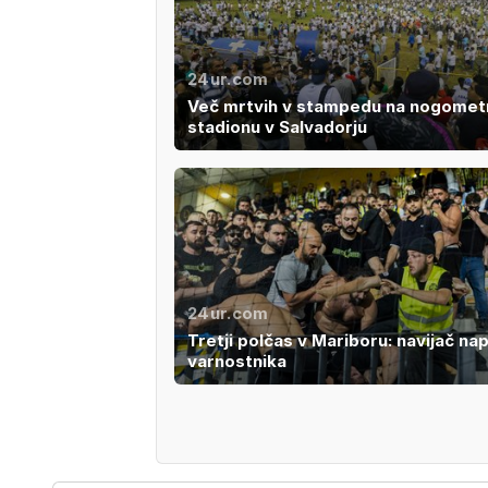
24ur.com
Več mrtvih v stampedu na nogome
stadionu v Salvadorju
24ur.com
Tretji polčas v Mariboru: navijač na
varnostnika