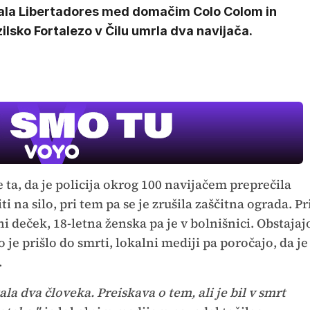
ala Libertadores med domačim Colo Colom in
ilsko Fortalezo v Čilu umrla dva navijača.
 ta, da je policija okrog 100 navijačem preprečila
ti na silo, pri tem pa se je zrušila zaščitna ograda. Pr
i deček, 18-letna ženska pa je v bolnišnici. Obstajaj
 je prišlo do smrti, lokalni mediji pa poročajo, da je
.
la dva človeka. Preiskava o tem, ali je bil v smrt