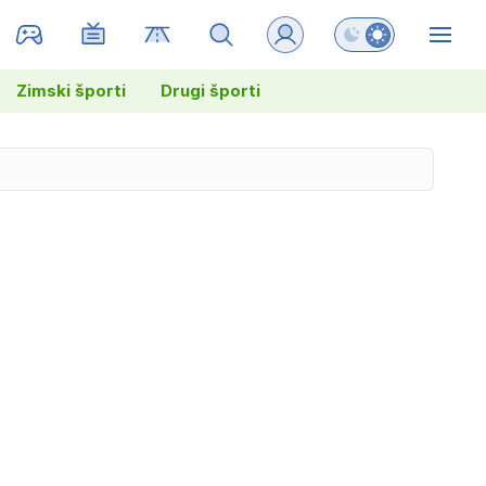
Preklopi barvni na
ZIN
Zimski športi
Drugi športi
r