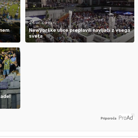
24ur.com
tnem
Newyorške ulice preplavili navijači z vsega
sveta
padel
Priporoča