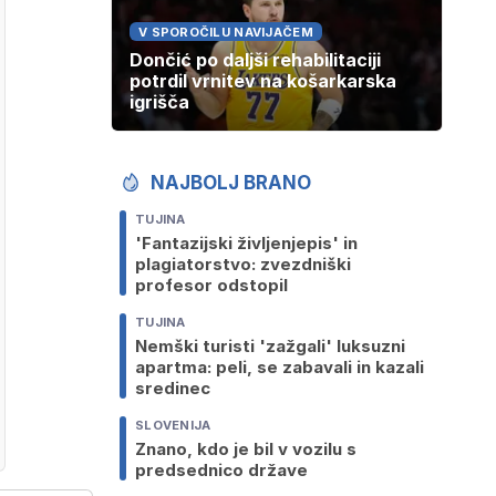
V SPOROČILU NAVIJAČEM
Dončić po daljši rehabilitaciji
potrdil vrnitev na košarkarska
igrišča
NAJBOLJ BRANO
TUJINA
'Fantazijski življenjepis' in
plagiatorstvo: zvezdniški
profesor odstopil
TUJINA
Nemški turisti 'zažgali' luksuzni
apartma: peli, se zabavali in kazali
sredinec
SLOVENIJA
Znano, kdo je bil v vozilu s
predsednico države