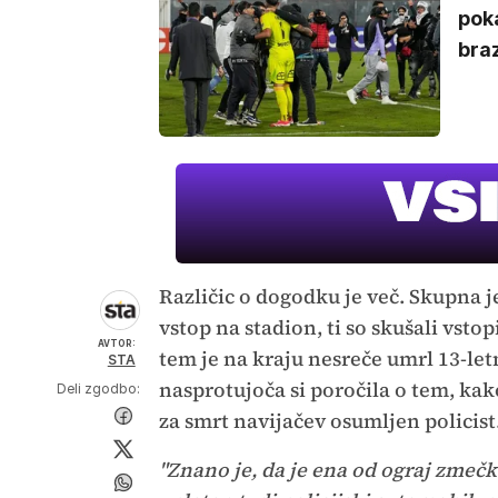
pok
braz
Različic o dogodku je več. Skupna je
vstop na stadion, ti so skušali vstopi
AVTOR:
tem je na kraju nesreče umrl 13-letn
STA
nasprotujoča si poročila o tem, kako
Deli zgodbo:
za smrt navijačev osumljen policist
"Znano je, da je ena od ograj zmečka