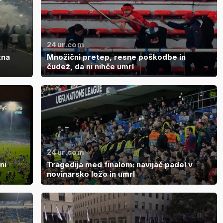
24ur.com
tna
Množični pretep, resne poškodbe in
čudež, da ni nihče umrl
24ur.com
ni
Tragedija med finalom: navijač padel v
novinarsko ložo in umrl