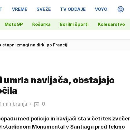
T
VREME
SVEŽE
TV ODDAJE
VOYO
MAGA
MotoGP
Košarka
Borilni športi
Kolesarstvo
o etapni zmagi na dirki po Franciji
vo uspešno poglavje
i umrla navijača, obstajajo
čila
1 min branja
0
opadu med policijo in navijači sta v četrtek zveče
d stadionom Monumental v Santiagu pred tekmo