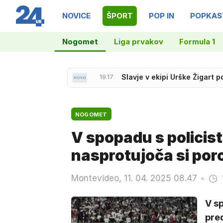
NOVICE
ŠPORT
POP IN
POPKAS
Nogomet
Liga prvakov
Formula 1
19.17
Slavje v ekipi Urške Žigart p
19.00
Slovenska košarka piše no
NOGOMET
V spopadu s policist
nasprotujoča si poro
Montevideo, 11. 04. 2025 08.47
V sp
pre