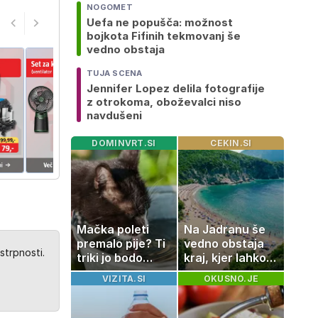
NOGOMET
Uefa ne popušča: možnost
bojkota Fifinih tekmovanj še
vedno obstaja
TUJA SCENA
Jennifer Lopez delila fotografije
z otrokoma, oboževalci niso
navdušeni
DOMINVRT.SI
CEKIN.SI
Mačka poleti
Na Jadranu še
premalo pije? Ti
vedno obstaja
strpnosti.
triki jo bodo
kraj, kjer lahko
spodbudili, da
dopustujete
VIZITA.SI
OKUSNO.JE
zaužije več vode
poceni:
nastanitev že od
10 evrov, kosilo