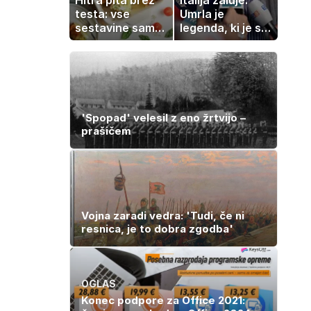
testa: vse
Umrla je
sestavine samo
legenda, ki je s
zmešate in
svojimi pesmimi
pečica opravi
zaznamovala
ostalo
Italijo
'Spopad' velesil z eno žrtvijo –
prašičem
Vojna zaradi vedra: 'Tudi, če ni
resnica, je to dobra zgodba'
OGLAS
Konec podpore za Office 2021: