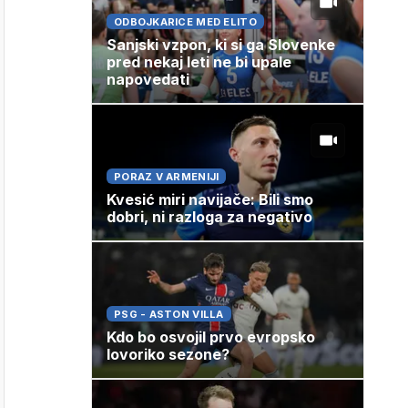
ODBOJKARICE MED ELITO
Sanjski vzpon, ki si ga Slovenke
pred nekaj leti ne bi upale
napovedati
PORAZ V ARMENIJI
Kvesić miri navijače: Bili smo
dobri, ni razloga za negativo
PSG - ASTON VILLA
Kdo bo osvojil prvo evropsko
lovoriko sezone?