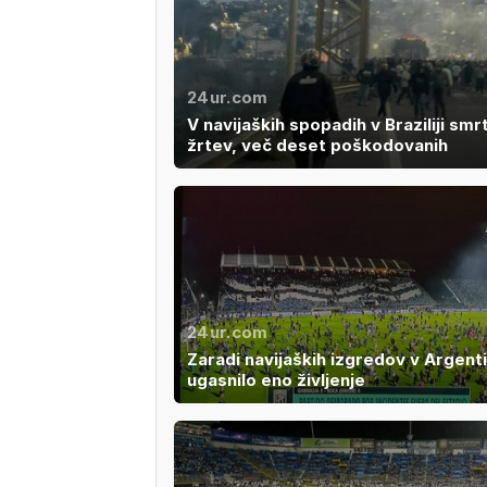
24ur.com
V navijaških spopadih v Braziliji smr
žrtev, več deset poškodovanih
24ur.com
Zaradi navijaških izgredov v Argenti
ugasnilo eno življenje