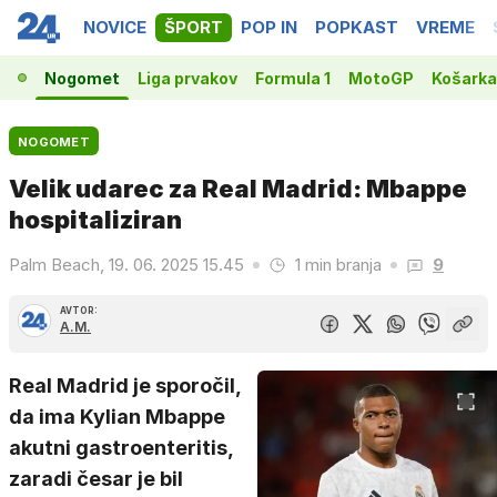
NOVICE
ŠPORT
POP IN
POPKAST
VREME
Nogomet
Liga prvakov
Formula 1
MotoGP
Košarka
NOGOMET
Velik udarec za Real Madrid: Mbappe
hospitaliziran
Palm Beach, 19. 06. 2025 15.45
1 min branja
9
AVTOR:
A.M.
Real Madrid je sporočil,
da ima Kylian Mbappe
akutni gastroenteritis,
zaradi česar je bil