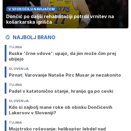
V SPOROČILU NAVIJAČEM
Dončić po daljši rehabilitaciji potrdil vrnitev na
košarkarska igrišča
NAJBOLJ BRANO
TUJINA
Ruske 'črne vdove': upajo, da jim može čim prej
ubijejo
SLOVENIJA
Pirnat: Varovanje Nataše Pirc Musar je nezakonito
TUJINA
Padel v katatonično stanje, hranijo ga po cevki
SLOVENIJA
Kdo si najbolj mane roke ob obisku Dončićevih
Lakersov v Sloveniji?
TUJINA
Mojstrsko reševanje: helikopter lebdel nad