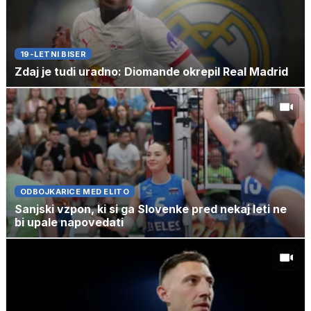
19-LETNI BISER
Zdaj je tudi uradno: Diomande okrepil Real Madrid
ODBOJKARICE MED ELITO
Sanjski vzpon, ki si ga Slovenke pred nekaj leti ne
bi upale napovedati