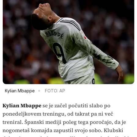
Kylian Mbappe
FOTO: AP
Kylian Mbappe
se je začel počutiti slabo po
ponedeljkovem treningu, od takrat pa ni več
treniral. Španski mediji poleg tega poročajo, da je
nogometaš komajda zapustil svojo sobo. Klubski