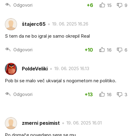
Odgovori
+6
15
9
štajerc65
19. 06. 2025 16.26
S tem da ne bo igral je samo okrepil Real
Odgovori
+10
16
6
PoldeVeliki
19. 06. 2025 16.13
Pob bi se malo več ukvarjal s nogometom ne politiko.
Odgovori
+13
16
3
zmerni pesimist
19. 06. 2025 16.01
Po domače povedano sere se mu