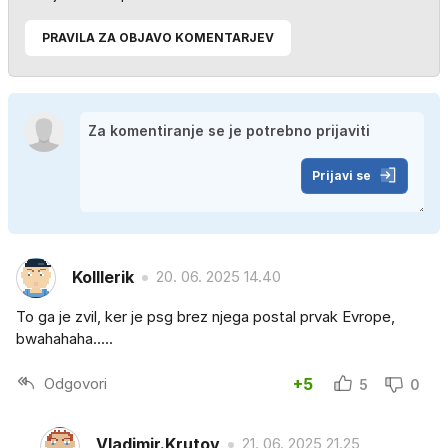
PRAVILA ZA OBJAVO KOMENTARJEV
Prijavi se
Kolllerik
20. 06. 2025 14.40
To ga je zvil, ker je psg brez njega postal prvak Evrope,
bwahahaha.....
Odgovori
+5
5
0
Vladimir.Krutov
21. 06. 2025 21.25