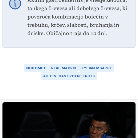
Akutni gastroenteritis je vnetje želodca,
tankega črevesa ali debelega črevesa, ki
povzroča kombinacijo bolečin v
trebuhu, krčev, slabosti, bruhanja in
driske. Običajno traja do 14 dni.
NOGOMET
REAL MADRID
KYLIAN MBAPPE
AKUTNI GASTROENTERITIS