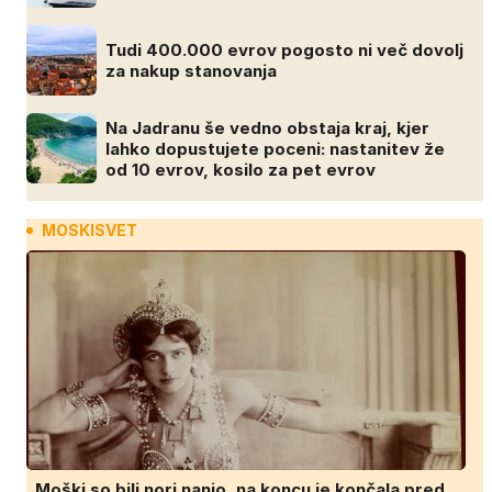
Tudi 400.000 evrov pogosto ni več dovolj
za nakup stanovanja
Na Jadranu še vedno obstaja kraj, kjer
lahko dopustujete poceni: nastanitev že
od 10 evrov, kosilo za pet evrov
MOSKISVET
Moški so bili nori nanjo, na koncu je končala pred