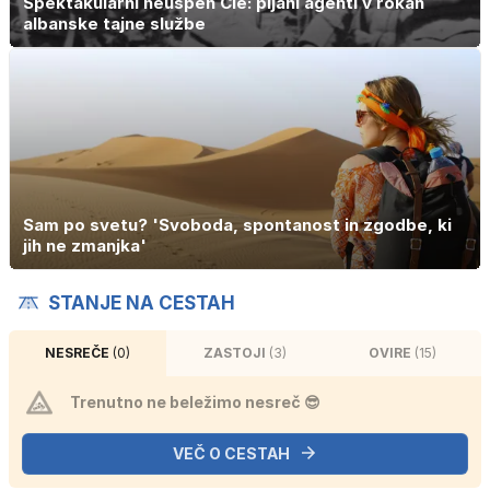
Spektakularni neuspeh Cie: pijani agenti v rokah
albanske tajne službe
Sam po svetu? 'Svoboda, spontanost in zgodbe, ki
jih ne zmanjka'
STANJE NA CESTAH
NESREČE
(0)
ZASTOJI
(3)
OVIRE
(15)
Trenutno ne beležimo nesreč 😎
VEČ O CESTAH