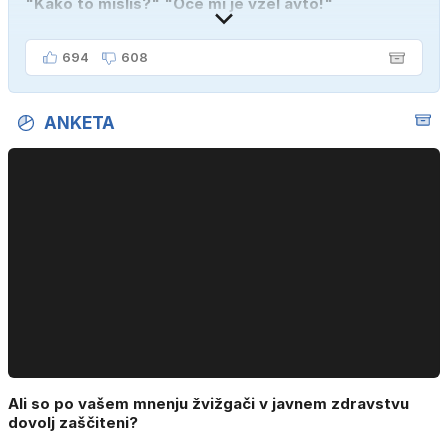
"Kako to misliš?" "Oče mi je vzel avto!"
694
608
ANKETA
Ali so po vašem mnenju žvižgači v javnem zdravstvu
dovolj zaščiteni?