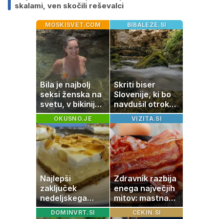
skalami, ven skočili reševalci
MOSKISVET.COM
BIBALEZE.SI
Bila je najbolj
Skriti biser
seksi ženska na
Slovenije, ki bo
svetu, v bikiniju
navdušil otroke:
znova navdušila
popolna ideja za
OKUSNO.JE
VIZITA.SI
družinski izlet
Najlepši
Zdravnik razbija
zaključek
enega največjih
nedeljskega
mitov: mastna
kosila: 8 sladic
jetra ne
DOMINVRT.SI
CEKIN.SI
brez peke, ki se
nastanejo zaradi