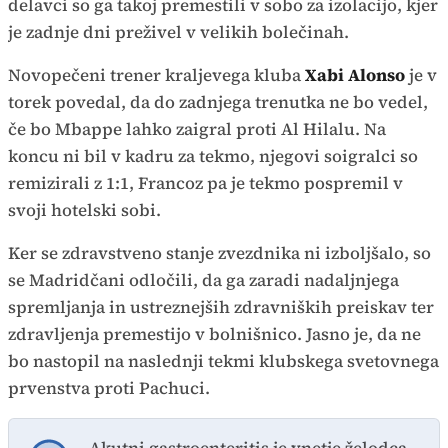
delavci so ga takoj premestili v sobo za izolacijo, kjer
je zadnje dni preživel v velikih bolečinah.
Novopečeni trener kraljevega kluba
Xabi Alonso
je v
torek povedal, da do zadnjega trenutka ne bo vedel,
če bo Mbappe lahko zaigral proti Al Hilalu. Na
koncu ni bil v kadru za tekmo, njegovi soigralci so
remizirali z 1:1, Francoz pa je tekmo pospremil v
svoji hotelski sobi.
Ker se zdravstveno stanje zvezdnika ni izboljšalo, so
se Madridčani odločili, da ga zaradi nadaljnjega
spremljanja in ustreznejših zdravniških preiskav ter
zdravljenja premestijo v bolnišnico. Jasno je, da ne
bo nastopil na naslednji tekmi klubskega svetovnega
prvenstva proti Pachuci.