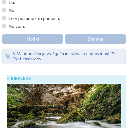
Da.
Ne.
Le v posameznih primerih.
Ne vem.
Moški
Ženska
V Mariboru iščejo žvižgača in 'skrivajo nepravilnosti'?
'Sistemski izziv'
BIBALEZE