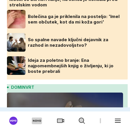
strelskim vodom
Bolečina ga je priklenila na posteljo: 'Imel
sem občutek, kot da mi koža gori'
So spalne navade ključni dejavnik za
razhod in nezadovoljstvo?
Ideja za poletno branje: Ena
najpomembnejših knjig o življenju, ki jo
boste prebrali
DOMINVRT