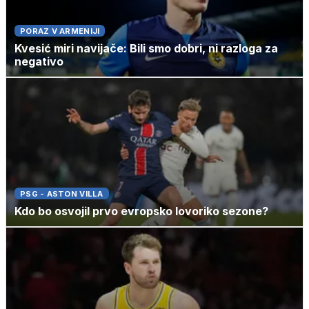
PORAZ V ARMENIJI
Kvesić miri navijače: Bili smo dobri, ni razloga za
negativo
PSG - ASTON VILLA
Kdo bo osvojil prvo evropsko lovoriko sezone?