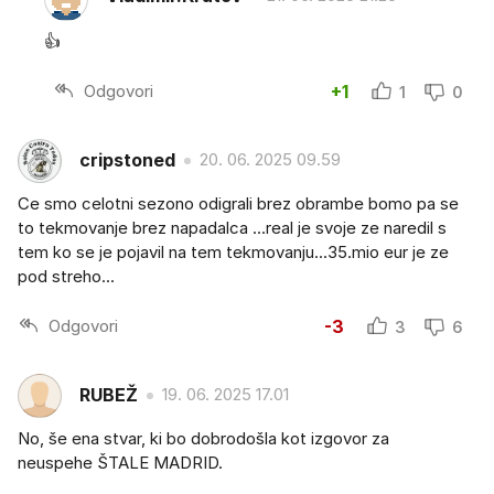
👍
Odgovori
+1
1
0
cripstoned
20. 06. 2025 09.59
Ce smo celotni sezono odigrali brez obrambe bomo pa se
to tekmovanje brez napadalca ...real je svoje ze naredil s
tem ko se je pojavil na tem tekmovanju...35.mio eur je ze
pod streho...
Odgovori
-3
3
6
RUBEŽ
19. 06. 2025 17.01
No, še ena stvar, ki bo dobrodošla kot izgovor za
neuspehe ŠTALE MADRID.