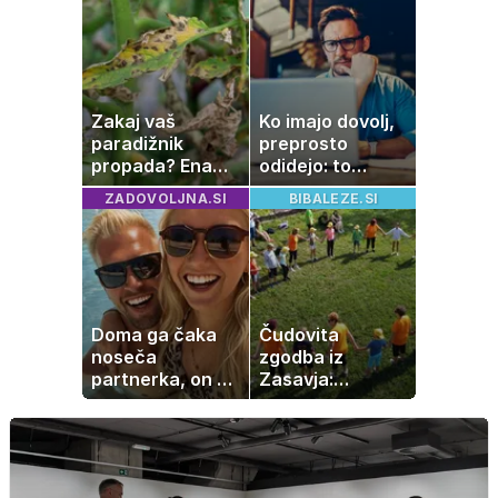
jih vsi veselijo
slanine, temveč
zaradi živila, ki
ga imamo vsi
radi
Zakaj vaš
Ko imajo dovolj,
paradižnik
preprosto
propada? Ena
odidejo: to
napaka lahko
znamenje
ZADOVOLJNA.SI
BIBALEZE.SI
uniči rastline –
najpogosteje da
tako jih rešite
odpoved
Doma ga čaka
Čudovita
noseča
zgodba iz
partnerka, on pa
Zasavja:
dopustuje z
otrokom
drugo
podarjajo nekaj,
česar ni mogoče
kupiti