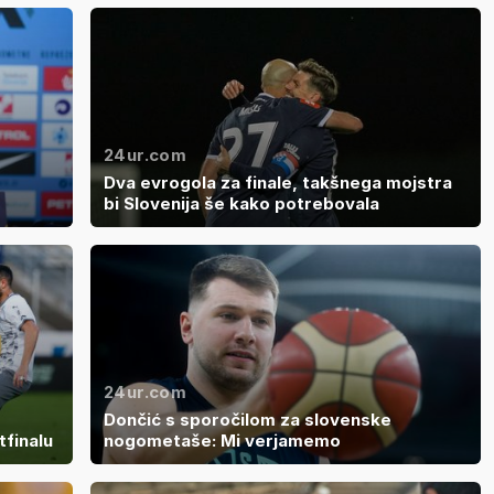
24ur.com
Dva evrogola za finale, takšnega mojstra
bi Slovenija še kako potrebovala
24ur.com
Dončić s sporočilom za slovenske
finalu
nogometaše: Mi verjamemo