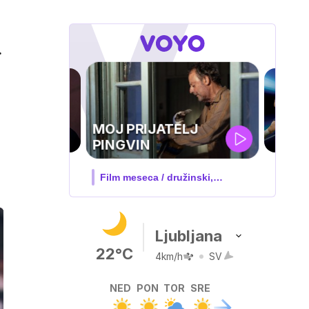
.
UEFA
SUPERPOKAL
V živo na VOYO: sreda ob 20.30
Ljubljana
22°C
4km/h
SV
NED
PON
TOR
SRE