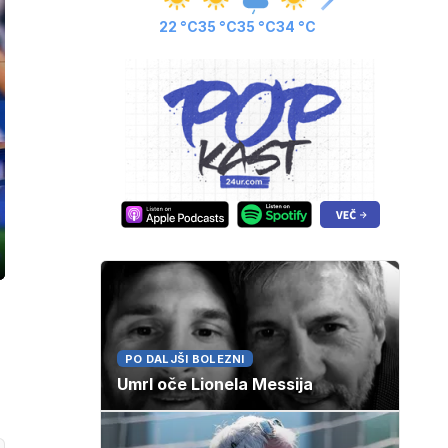
22 °C
35 °C
35 °C
34 °C
ozaslonski
in
PO DALJŠI BOLEZNI
Umrl oče Lionela Messija