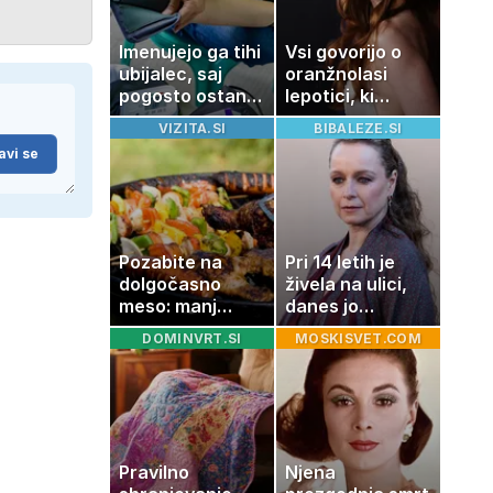
Imenujejo ga tihi
Vsi govorijo o
ubijalec, saj
oranžnolasi
pogosto ostane
lepotici, ki
neopažen:
navdušuje s
VIZITA.SI
BIBALEZE.SI
nenavadni
skrivnostno
avi se
simptomi
vlogo
visokega
holesterola
Pozabite na
Pri 14 letih je
dolgočasno
živela na ulici,
meso: manj
danes jo
maščobe, več
občuduje ves
DOMINVRT.SI
MOSKISVET.COM
svežine
svet
Pravilno
Njena