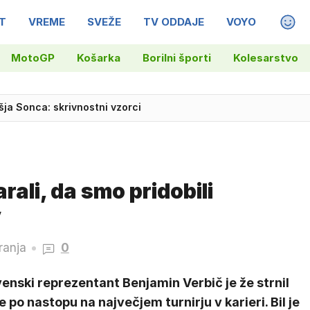
T
VREME
SVEŽE
TV ODDAJE
VOYO
MAGA
MotoGP
Košarka
Borilni športi
Kolesarstvo
avin ni na vidiku
šja Sonca: skrivnostni vzorci
rali, da smo pridobili
v
ranja
0
enski reprezentant Benjamin Verbič je že strnil
e po nastopu na največjem turnirju v karieri. Bil je