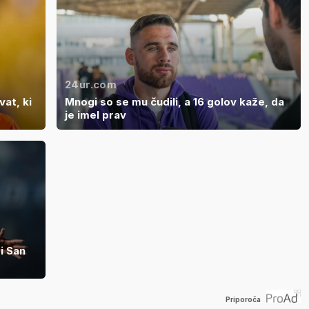
24ur.com
at, ki
Mnogi so se mu čudili, a 16 golov kaže, da
je imel prav
i San
Priporoča