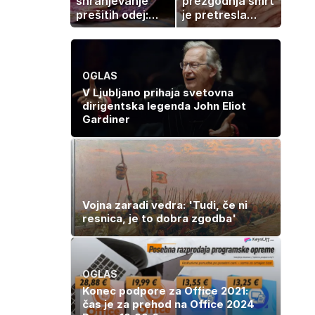
shranjevanje
prezgodnja smrt
prešitih odej:
je pretresla
Kako ohraniti
modni svet: za
družinsko
slavo se je
dediščino
skrivala
tragedija
OGLAS
V Ljubljano prihaja svetovna
dirigentska legenda John Eliot
Gardiner
Vojna zaradi vedra: 'Tudi, če ni
resnica, je to dobra zgodba'
OGLAS
Konec podpore za Office 2021:
čas je za prehod na Office 2024