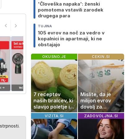
'Človeška napaka': ženski
pomotoma vstavili zarodek
drugega para
TUJINA
105 evrov na noč za vedro v
kopalnici in apartmaji, ki ne
obstajajo
OKUSNO.JE
CEKIN.SI
7 receptov
Mislite, da je
naših bralcev, ki
milijon evrov
slavijo poletje in
dovolj za
tradicijo
sanjsko
VIZITA.SI
ZADOVOLJNA.SI
stanovanje? Te
številke so
strpnosti.
šokirale Evropo