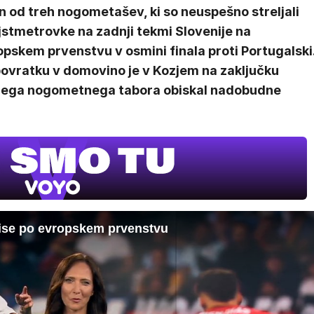
 od treh nogometašev, ki so neuspešno streljali
jstmetrovke na zadnji tekmi Slovenije na
pskem prvenstvu v osmini finala proti Portugalski
povratku v domovino je v Kozjem na zaključku
jega nogometnega tabora obiskal nadobudne
vtise po evropskem prvenstvu