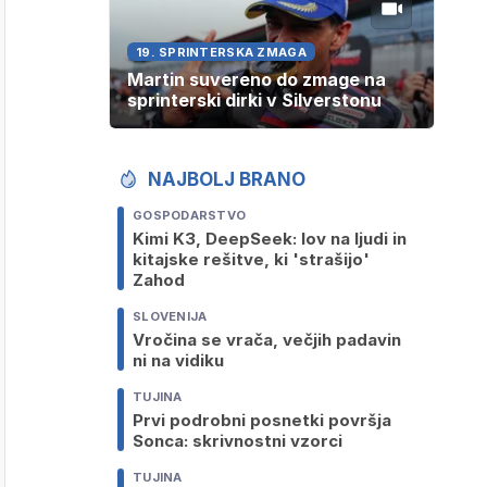
19. SPRINTERSKA ZMAGA
Martin suvereno do zmage na
sprinterski dirki v Silverstonu
NAJBOLJ BRANO
GOSPODARSTVO
Kimi K3, DeepSeek: lov na ljudi in
kitajske rešitve, ki 'strašijo'
Zahod
SLOVENIJA
Vročina se vrača, večjih padavin
ni na vidiku
TUJINA
Prvi podrobni posnetki površja
Sonca: skrivnostni vzorci
TUJINA