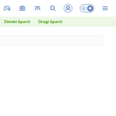
Preklopi barvni na
ZIN
Zimski športi
Drugi športi