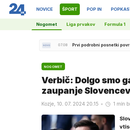
NOVICE
ŠPORT
POP IN
POPKAS
Nogomet
Liga prvakov
Formula 1
07.22
Vročina se vrača, večjih pad
07.08
Prvi podrobni posnetki povr
NOGOMET
Verbič: Dolgo smo ga
zaupanje Slovence
Kozje, 10. 07. 2024 20.15
1 min b
Slov
vtis