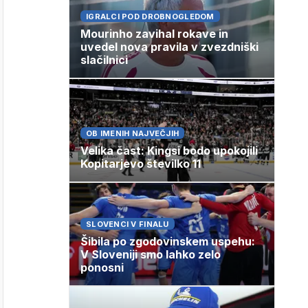
IGRALCI POD DROBNOGLEDOM
Mourinho zavihal rokave in
uvedel nova pravila v zvezdniški
slačilnici
OB IMENIH NAJVEČJIH
Velika čast: Kingsi bodo upokojili
Kopitarjevo številko 11
SLOVENCI V FINALU
Šibila po zgodovinskem uspehu:
V Sloveniji smo lahko zelo
ponosni