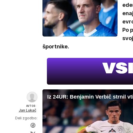
eden
ena
evro
Po 
svo
športnike.
Iz 24UR: Benjamin Verbič strnil 
AVTOR:
Jan Lukač
Deli zgodbo: