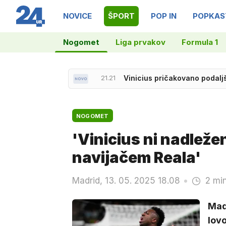
NOVICE
ŠPORT
POP IN
POPKAS
Nogomet
Liga prvakov
Formula 1
21.21
Vinicius pričakovano podal
21.36
Neporaženi Slovenci prek M
NOGOMET
'Vinicius ni nadleže
navijačem Reala'
Madrid, 13. 05. 2025 18.08
2 mi
Madr
lovo