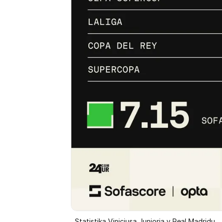
Statistika Viniciusa Juniorja v Real Madridu.