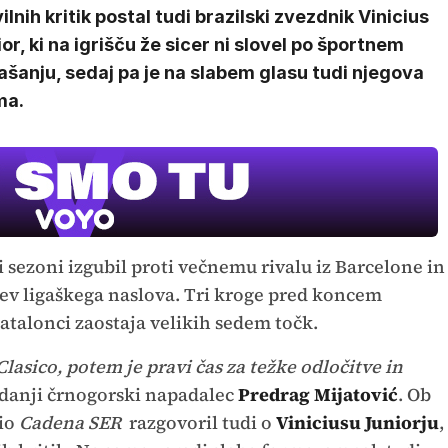
ilnih kritik postal tudi brazilski zvezdnik Vinicius
or, ki na igrišču že sicer ni slovel po športnem
šanju, sedaj pa je na slabem glasu tudi njegova
ma.
ji sezoni izgubil proti večnemu rivalu iz Barcelone in
tev ligaškega naslova. Tri kroge pred koncem
atalonci zaostaja velikih sedem točk.
 Clasico, potem je pravi čas za težke odločitve in
danji črnogorski napadalec
Predrag Mijatović
. Ob
dio
Cadena SER
razgovoril tudi o
Viniciusu Juniorju
,