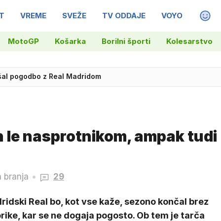
T
VREME
SVEŽE
TV ODDAJE
VOYO
MAGA
MotoGP
Košarka
Borilni športi
Kolesarstvo
jšal pogodbo z Real Madridom
adžarske v polfinale EP
n le nasprotnikom, ampak tudi
n branja
29
idski Real bo, kot vse kaže, sezono končal brez
rike, kar se ne dogaja pogosto. Ob tem je tarča