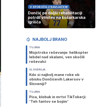
V SPOROČILU NAVIJAČEM
Dončić po daljši rehabilitaciji
potrdil vrnitev na košarkarska
igrišča
NAJBOLJ BRANO
TUJINA
Mojstrsko reševanje: helikopter
lebdel nad skalami, ven skočili
reševalci
SLOVENIJA
Kdo si najbolj mane roke ob
obisku Dončićevih Lakersov v
Sloveniji?
TUJINA
Pica, klobuk in mrtvi TikTokerji:
'Teh fantov se bojim'