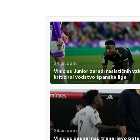
24ur.com
Vinicius Junior zaradi rasističnih vz
kritiziral vodstvo španske lige
24ur.com
Vinicius besnel nad trenerjevo pote