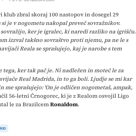
vi klub zbral skoraj 100 nastopov in dosegel 29
s si je v nogometu nakopal preveč sovražnikov.
vražijo, ker je igralec, ki naredi razliko na igrišču.
am izzval takšno sovraštvo proti njemu, pa ne le s
avijači Reala se sprašujejo, kaj je narobe s tem
tega, ker tak pač je. Ni nadležen in moteč le za
vijače Real Madrida, in to ga boli. Ljudje se mi kar
in me sprašujejo: 'On je odličen nogometaš, ampak,
učil 56-letni Črnogorec, ki je z Realom osvojil Ligo
stal le za Brazilcem
Ronaldom
.
RID