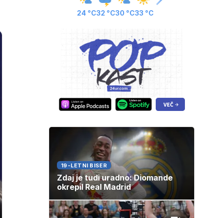
24 °C
32 °C
30 °C
33 °C
19-LETNI BISER
Zdaj je tudi uradno: Diomande
okrepil Real Madrid