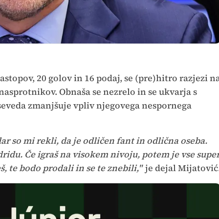
 nastopov, 20 golov in 16 podaj, se (pre)hitro razjezi n
nasprotnikov. Obnaša se nezrelo in se ukvarja s
To seveda zmanjšuje vpliv njegovega nespornega
 so mi rekli, da je odličen fant in odlična oseba.
ridu. Če igraš na visokem nivoju, potem je vse supe
, te bodo prodali in se te znebili,"
je dejal Mijatović