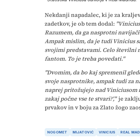
Nekdanji napadalec, ki je za kralje
zadetkov, je ob tem dodal:
"Viniciu
Razumem, da ga nasprotni navijači so
Ampak mislim, da je tudi Vinicius s
svojimi predstavami. Celo številni n
fantom. To je treba povedati."
"Dvomim, da bo kaj spremenil glede 
svoje nasprotnike, ampak tudi za na
naprej pritožujejo nad Viniciusom 
zakaj počne vse te stvari?',"
je zaklj
prvakov in v boju za Zlato žogo zao
NOGOMET
MIJATOVIĆ
VINICIUS
REAL MAD