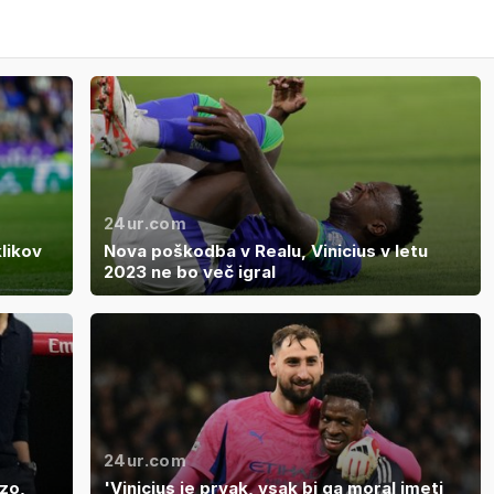
24ur.com
klikov
Nova poškodba v Realu, Vinicius v letu
2023 ne bo več igral
24ur.com
zo,
'Vinicius je prvak, vsak bi ga moral imeti