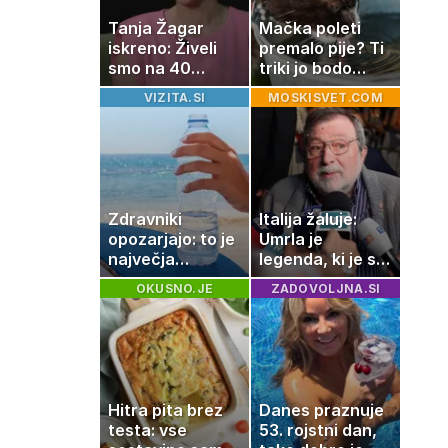
Tanja Žagar
Mačka poleti
iskreno: Živeli
premalo pije? Ti
smo na 40
triki jo bodo
kvadratih, a
spodbudili, da
VIZITA.SI
MOSKISVET.COM
imela sem vse,
zaužije več vode
kar otrok
potrebuje
Zdravniki
Italija žaluje:
opozarjajo: to je
Umrla je
največja
legenda, ki je s
napaka, ki jo
svojimi pesmimi
OKUSNO.JE
ZADOVOLJNA.SI
ljudje delajo med
zaznamovala
vročino
Italijo
Hitra pita brez
Danes praznuje
testa: vse
53. rojstni dan,