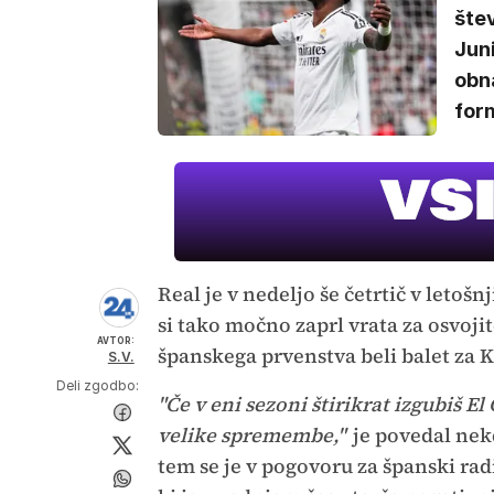
štev
Juni
obna
for
Real je v nedeljo še četrtič v letošn
si tako močno zaprl vrata za osvoji
AVTOR:
španskega prvenstva beli balet za K
S.V.
Deli zgodbo:
"Če v eni sezoni štirikrat izgubiš El
velike spremembe,"
je povedal nek
tem se je v pogovoru za španski ra