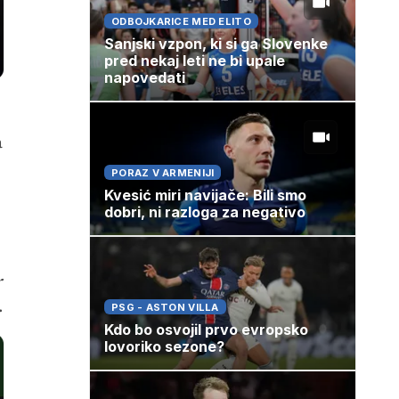
ODBOJKARICE MED ELITO
Sanjski vzpon, ki si ga Slovenke
pred nekaj leti ne bi upale
napovedati
a
PORAZ V ARMENIJI
Kvesić miri navijače: Bili smo
dobri, ni razloga za negativo
r
.
PSG - ASTON VILLA
Kdo bo osvojil prvo evropsko
lovoriko sezone?