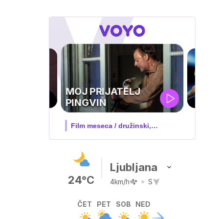
UEFA
SUPERPOKAL
V živo na VOYO: sreda ob 20.30
Ljubljana
24°C
4km/h
S
ČET
PET
SOB
NED