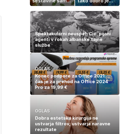
sestavine samo
tako dobro je
zmešate in
videti znana
pečica opravi
Slovenka
ostalo
Spektakularni neuspeh Cie: pijani
agenti v rokah albanske tajne
službe
OGLAS
Konec podpore za Office 2021:
čas je za prehod na Office 2024
Pro za 19,99 €
OGLAS
Dobra estetska kirurgija ne
ustvarja filtrov, ustvarja naravne
rezultate