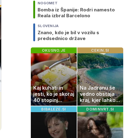
NOGOMET
Bomba iz Španije: Rodri namesto
Reala izbral Barcelono
SLOVENIJA
Znano, kdo je bil v vozilu s
predsednico države
OKUSNO.JE
CEKIN.SI
Kaj kuhati in
Na Jadranu še
jesti, ko je skoraj
vedno obstaja
40 stopinj
kraj, kjer lahko
Celzija: 5 kosil
dopustujete
BIBALEZE.SI
DOMINVRT.SI
brez prižiganja
poceni:
pečice
nastanitev že od
10 evrov, kosilo
za pet evrov