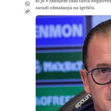
ki je v zadnjem času tarča negativn
zaradi obnašanja na igrišču.