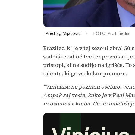
Predrag Mijatović
FOTO: Profimedia
Brazilec, ki je v tej sezoni zbral 50
sodniške odločitve ter provokacije 
pristopi, ki ne sodijo na igrišče. 
talenta, ki ga vsekakor premore.
"Viniciusa ne poznam osebno, vendar
Ampak saj veste, kako je v Real Mad
in ostaneš v klubu. Če ne navdušuješ