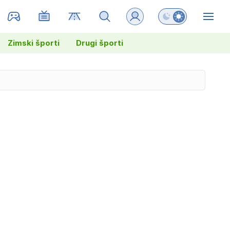
Preklopi barvni na
ZIN
Zimski športi
Drugi športi