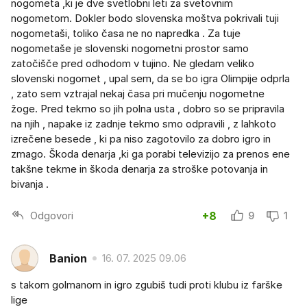
nogometa ,ki je dve svetlobni leti za svetovnim
nogometom. Dokler bodo slovenska moštva pokrivali tuji
nogometaši, toliko časa ne no napredka . Za tuje
nogometaše je slovenski nogometni prostor samo
zatočišče pred odhodom v tujino. Ne gledam veliko
slovenski nogomet , upal sem, da se bo igra Olimpije odprla
, zato sem vztrajal nekaj časa pri mučenju nogometne
žoge. Pred tekmo so jih polna usta , dobro so se pripravila
na njih , napake iz zadnje tekmo smo odpravili , z lahkoto
izrečene besede , ki pa niso zagotovilo za dobro igro in
zmago. Škoda denarja ,ki ga porabi televizijo za prenos ene
takšne tekme in škoda denarja za stroške potovanja in
bivanja .
Odgovori
+8
9
1
Banion
16. 07. 2025 09.06
s takom golmanom in igro zgubiš tudi proti klubu iz farške
lige