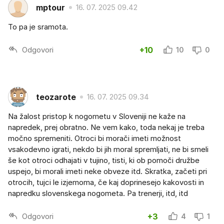
mptour
16. 07. 2025 09.42
To pa je sramota.
Odgovori
+10
10
0
teozarote
16. 07. 2025 09.34
Na žalost pristop k nogometu v Sloveniji ne kaže na
napredek, prej obratno. Ne vem kako, toda nekaj je treba
močno spremeniti. Otroci bi morači imeti možnost
vsakodevno igrati, nekdo bi jih moral spremljati, ne bi smeli
še kot otroci odhajati v tujino, tisti, ki ob pomoči družbe
uspejo, bi morali imeti neke obveze itd. Skratka, začeti pri
otrocih, tujci le izjemoma, če kaj doprinesejo kakovosti in
napredku slovenskega nogometa. Pa trenerji, itd, itd
Odgovori
+3
4
1