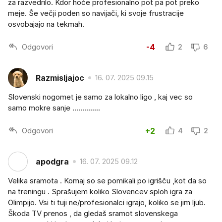
za razvedrilo. Kdor hoče profesionalno pot pa pot preko
meje. Še večji poden so navijači, ki svoje frustracije
osvobajajo na tekmah.
Odgovori
-4
2
6
Razmisljajoc
16. 07. 2025 09.15
Slovenski nogomet je samo za lokalno ligo , kaj vec so
samo mokre sanje ..............
Odgovori
+2
4
2
apodgra
16. 07. 2025 09.12
Velika sramota . Komaj so se pomikali po igrišču ,kot da so
na treningu . Sprašujem koliko Slovencev sploh igra za
Olimpijo. Vsi ti tuji ne/profesionalci igrajo, koliko se jim ljub.
Škoda TV prenos , da gledaš sramot slovenskega