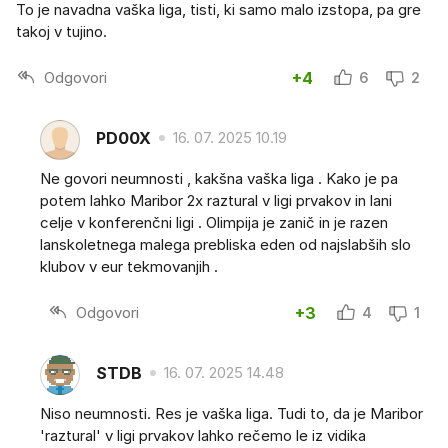
To je navadna vaška liga, tisti, ki samo malo izstopa, pa gre
takoj v tujino.
Odgovori
+4
6
2
PD00X
16. 07. 2025 10.19
Ne govori neumnosti , kakšna vaška liga . Kako je pa
potem lahko Maribor 2x raztural v ligi prvakov in lani
celje v konferenčni ligi . Olimpija je zanič in je razen
lanskoletnega malega prebliska eden od najslabših slo
klubov v eur tekmovanjih .
Odgovori
+3
4
1
STDB
16. 07. 2025 14.48
Niso neumnosti. Res je vaška liga. Tudi to, da je Maribor
'raztural' v ligi prvakov lahko rečemo le iz vidika