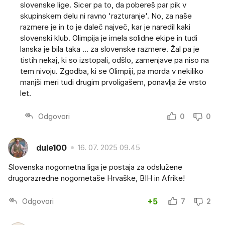
slovenske lige. Sicer pa to, da pobereš par pik v
skupinskem delu ni ravno 'razturanje'. No, za naše
razmere je in to je daleč največ, kar je naredil kaki
slovenski klub. Olimpija je imela solidne ekipe in tudi
lanska je bila taka ... za slovenske razmere. Žal pa je
tistih nekaj, ki so izstopali, odšlo, zamenjave pa niso na
tem nivoju. Zgodba, ki se Olimpiji, pa morda v nekiliko
manjši meri tudi drugim prvoligašem, ponavlja že vrsto
let.
Odgovori
0
0
dule100
16. 07. 2025 09.45
Slovenska nogometna liga je postaja za odslužene
drugorazredne nogometaše Hrvaške, BIH in Afrike!
Odgovori
+5
7
2