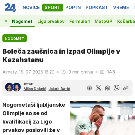
NOVICE
ŠPORT
POP IN
POPKAST
VREME
Nogomet
Liga prvakov
Formula 1
MotoGP
Košarka
NOGOMET
Boleča zaušnica in izpad Olimpije v
Kazahstanu
Almaty, 15. 07. 2025 16.23
3 min branja
143
AVTOR:
Milan Doknić
Jakob Batič
Nogometaši ljubljanske
Olimpije so se od
kvalifikacij za Ligo
prvakov poslovili že v