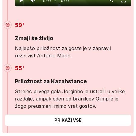
Current
0:00
/
Duration
0:00
Predvajaj
Tiho
Celoza
način
Time
59'
Zmaji še živijo
Najlepšo priložnost za goste je v zapravil
rezervist Antonio Marin.
55'
Priložnost za Kazahstance
Strelec prvega gola Jorginho je ustrelil u velike
razdalje, ampak eden od branilcev Olimpije je
žogo preusmeril mimo vrat gostov.
PRIKAŽI VSE