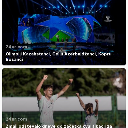
24ur.com
Olimpiji Kazahstanci, Celju Azerbajdžanci, Kopru
Bosanci
24ur.com
Zmaji odštevajo dneve do začetka kvalifikacij za