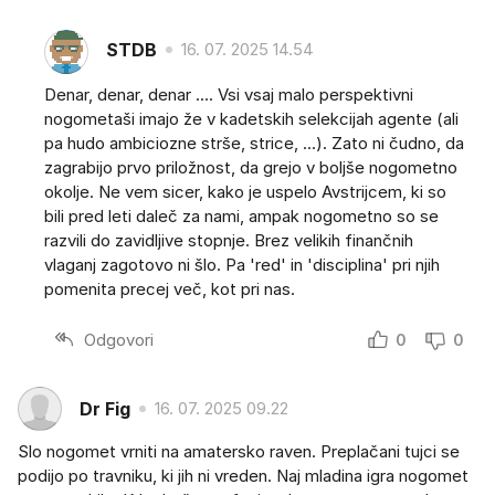
STDB
16. 07. 2025 14.54
Denar, denar, denar .... Vsi vsaj malo perspektivni
nogometaši imajo že v kadetskih selekcijah agente (ali
pa hudo ambiciozne strše, strice, ...). Zato ni čudno, da
zagrabijo prvo priložnost, da grejo v boljše nogometno
okolje. Ne vem sicer, kako je uspelo Avstrijcem, ki so
bili pred leti daleč za nami, ampak nogometno so se
razvili do zavidljive stopnje. Brez velikih finančnih
vlaganj zagotovo ni šlo. Pa 'red' in 'disciplina' pri njih
pomenita precej več, kot pri nas.
Odgovori
0
0
Dr Fig
16. 07. 2025 09.22
Slo nogomet vrniti na amatersko raven. Preplačani tujci se
podijo po travniku, ki jih ni vreden. Naj mladina igra nogomet