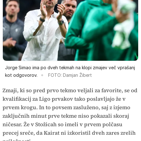
Jorge Simao ima po dveh tekmah na klopi zmajev več vprašanj
kot odgovorov.
FOTO: Damjan Žibert
Zmaji, ki so pred prvo tekmo veljali za favorite, se od
kvalifikacij za Ligo prvakov tako poslavljajo že v
prvem krogu. In to povsem zasluženo, saj z izjemo
zaključnih minut prve tekme niso pokazali skoraj
ničesar. Že v Stožicah so imeli v prvem polčasu
precej sreče, da Kairat ni izkoristil dveh zares zrelih