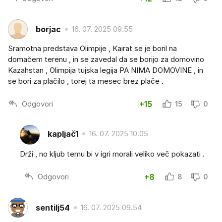
borjac
16. 07. 2025 09.55
Sramotna predstava Olimpije , Kairat se je boril na
domačem terenu , in se zavedal da se borijo za domovino
Kazahstan , Olimpija tujska legija PA NIMA DOMOVINE , in
se bori za plačilo , torej ta mesec brez plače .
Odgovori
+15
15
0
kapljač1
16. 07. 2025 10.05
Drži , no kljub temu bi v igri morali veliko več pokazati .
Odgovori
+8
8
0
sentilj54
16. 07. 2025 09.54