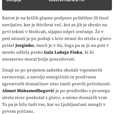
Kairat je na krilih glasne podpore približno 20 tisoč
navijačev, kar je štirikrat več, kot se jih je zbralo na
prvi tekmi v Stožicah, sijajno odprl srečanje. Že v
peti minuti je po podaji z leve strani do strela z glavo
prišel
Jorginho
, meril je v tla, žoga pa se je na poti v
mrežo odbila preko
Gala Lubeja Finka
, ki bi
enostavno moral bolje posredovati.
Zmaji so po prejetem zadetku skušali vzpostaviti
ravnovesje, a zavoljo energičnih in predvsem
agresivnih domačinov niso imeli pravih priložnosti.
Ahmet Muhamedbegović
je po predložku s prostega
strela sicer poskušal z glavo, a mimo domačih vrat.
To pa je bilo tudi vse, kar so Ljubljančani zmogli v
prvem polčasu.