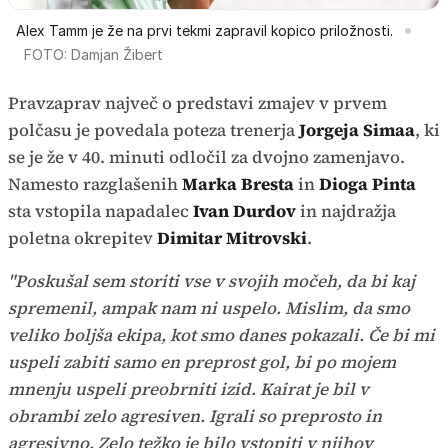
Alex Tamm je že na prvi tekmi zapravil kopico priložnosti.
FOTO: Damjan Žibert
Pravzaprav največ o predstavi zmajev v prvem
polčasu je povedala poteza trenerja
Jorgeja Simaa
, ki
se je že v 40. minuti odločil za dvojno zamenjavo.
Namesto razglašenih
Marka Bresta
in
Dioga Pinta
sta vstopila napadalec
Ivan Durdov
in najdražja
poletna okrepitev
Dimitar Mitrovski
.
"Poskušal sem storiti vse v svojih močeh, da bi kaj
spremenil, ampak nam ni uspelo. Mislim, da smo
veliko boljša ekipa, kot smo danes pokazali. Če bi mi
uspeli zabiti samo en preprost gol, bi po mojem
mnenju uspeli preobrniti izid. Kairat je bil v
obrambi zelo agresiven. Igrali so preprosto in
agresivno. Zelo težko je bilo vstopiti v njihov