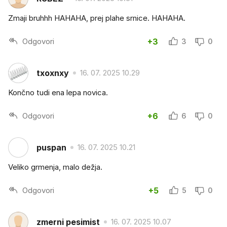
Zmaji bruhhh HAHAHA, prej plahe srnice. HAHAHA.
Odgovori
+3
3
0
txoxnxy
16. 07. 2025 10.29
Končno tudi ena lepa novica.
Odgovori
+6
6
0
puspan
16. 07. 2025 10.21
Veliko grmenja, malo dežja.
Odgovori
+5
5
0
zmerni pesimist
16. 07. 2025 10.07