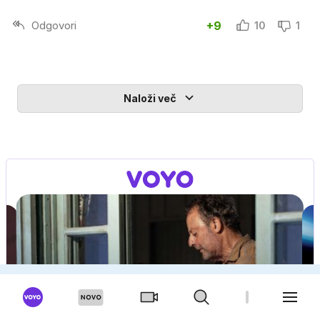
Odgovori
+9
10
1
Naloži več