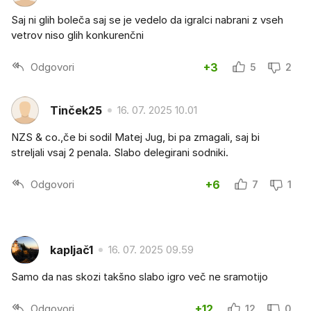
Saj ni glih boleča saj se je vedelo da igralci nabrani z vseh
vetrov niso glih konkurenčni
Odgovori
+3
5
2
Tinček25
16. 07. 2025 10.01
NZS & co.,če bi sodil Matej Jug, bi pa zmagali, saj bi
streljali vsaj 2 penala. Slabo delegirani sodniki.
Odgovori
+6
7
1
kapljač1
16. 07. 2025 09.59
Samo da nas skozi takšno slabo igro več ne sramotijo
Odgovori
+12
12
0