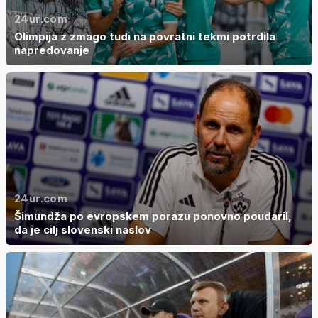
24ur.com
Olimpija z zmago tudi na povratni tekmi potrdila
napredovanje
24ur.com
Šimundža po evropskem porazu ponovno poudaril,
da je cilj slovenski naslov