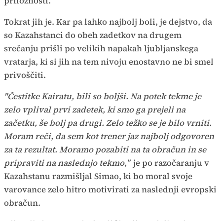
priložnosti.
Tokrat jih je. Kar pa lahko najbolj boli, je dejstvo, da
so Kazahstanci do obeh zadetkov na drugem
srečanju prišli po velikih napakah ljubljanskega
vratarja, ki si jih na tem nivoju enostavno ne bi smel
privoščiti.
"Čestitke Kairatu, bili so boljši. Na potek tekme je
zelo vplival prvi zadetek, ki smo ga prejeli na
začetku, še bolj pa drugi. Zelo težko se je bilo vrniti.
Moram reči, da sem kot trener jaz najbolj odgovoren
za ta rezultat. Moramo pozabiti na ta obračun in se
pripraviti na naslednjo tekmo,"
je po razočaranju v
Kazahstanu razmišljal Simao, ki bo moral svoje
varovance zelo hitro motivirati za naslednji evropski
obračun.