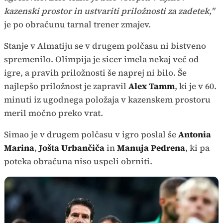
kazenski prostor in ustvariti priložnosti za zadetek,"
je po obračunu tarnal trener zmajev.
Stanje v Almatiju se v drugem polčasu ni bistveno
spremenilo. Olimpija je sicer imela nekaj več od
igre, a pravih priložnosti še naprej ni bilo. Še
najlepšo priložnost je zapravil
Alex Tamm
, ki je v 60.
minuti iz ugodnega položaja v kazenskem prostoru
meril močno preko vrat.
Simao je v drugem polčasu v igro poslal še
Antonia
Marina
,
Jošta Urbančiča
in
Manuja Pedrena
, ki pa
poteka obračuna niso uspeli obrniti.