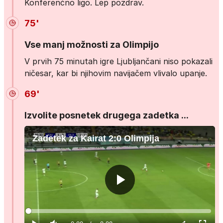
Konferenčno ligo. Lep pozdrav.
75'
Vse manj možnosti za Olimpijo
V prvih 75 minutah igre Ljubljančani niso pokazali
ničesar, kar bi njihovim navijačem vlivalo upanje.
69'
Izvolite posnetek drugega zadetka ...
Zadetek za Kairat 2:0 Olimpija
Predvajaj
Loaded
:
0%