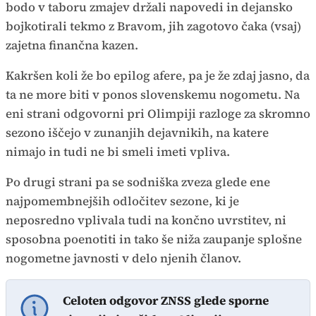
bodo v taboru zmajev držali napovedi in dejansko
bojkotirali tekmo z Bravom, jih zagotovo čaka (vsaj)
zajetna finančna kazen.
Kakršen koli že bo epilog afere, pa je že zdaj jasno, da
ta ne more biti v ponos slovenskemu nogometu. Na
eni strani odgovorni pri Olimpiji razloge za skromno
sezono iščejo v zunanjih dejavnikih, na katere
nimajo in tudi ne bi smeli imeti vpliva.
Po drugi strani pa se sodniška zveza glede ene
najpomembnejših odločitev sezone, ki je
neposredno vplivala tudi na končno uvrstitev, ni
sposobna poenotiti in tako še niža zaupanje splošne
nogometne javnosti v delo njenih članov.
Celoten odgovor ZNSS glede sporne