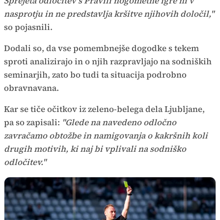
Sprejeta odločitev s Pravili nogometne igre ni v
nasprotju in ne predstavlja kršitve njihovih določil,"
so pojasnili.
Dodali so, da vse pomembnejše dogodke s tekem
sproti analizirajo in o njih razpravljajo na sodniških
seminarjih, zato bo tudi ta situacija podrobno
obravnavana.
Kar se tiče očitkov iz zeleno-belega dela Ljubljane,
pa so zapisali:
"Glede na navedeno odločno
zavračamo obtožbe in namigovanja o kakršnih koli
drugih motivih, ki naj bi vplivali na sodniško
odločitev."