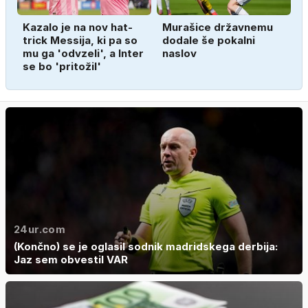
Kazalo je na nov hat-
Murašice državnemu
trick Messija, ki pa so
dodale še pokalni
mu ga 'odvzeli', a Inter
naslov
se bo 'pritožil'
24ur.com
(Končno) se je oglasil sodnik madridskega derbija:
Jaz sem obvestil VAR