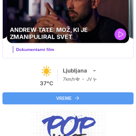
MOJ PRIJATELJ PINGVIN
Film meseca / družinski, pustolovski
Ljubljana
7km/h
JV
37°C
VREME