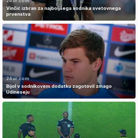
24ur.com
Vinčić izbran za najboljšega sodnika svetovnega
prvenstva
24ur.com
Bijol v sodnikovem dodatku zagotovil zmago
Udineseju