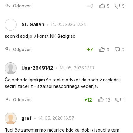
Odgovori
+0
5
5
St. Gallen
14. 05. 2026 17.24
sodniki sodijo v korist NK Bezigrad
Odgovori
+7
9
2
User2649142
14. 05. 2026 17.13
Če nebodo igrali jim še točke odvzet da bodo v naslednji
sezini zaceli z -3 zaradi nesportnega vedenja.
Odgovori
+12
13
1
graf
14. 05. 2026 16.57
Tudi če zanemarimo računice kdo kaj dobi / izgubi s tem