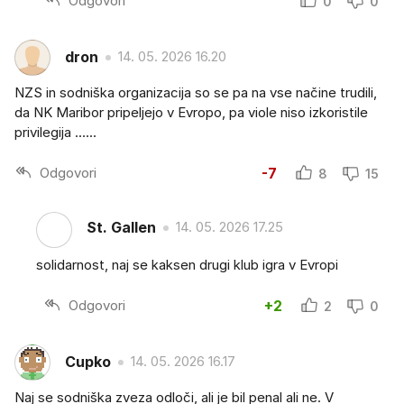
Odgovori
0
0
dron
14. 05. 2026 16.20
NZS in sodniška organizacija so se pa na vse načine trudili,
da NK Maribor pripeljejo v Evropo, pa viole niso izkoristile
privilegija ......
Odgovori
-7
8
15
St. Gallen
14. 05. 2026 17.25
solidarnost, naj se kaksen drugi klub igra v Evropi
Odgovori
+2
2
0
Cupko
14. 05. 2026 16.17
Naj se sodniška zveza odloči, ali je bil penal ali ne. V