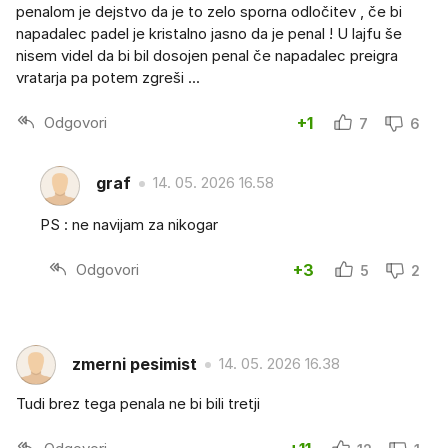
penalom je dejstvo da je to zelo sporna odločitev , če bi
napadalec padel je kristalno jasno da je penal ! U lajfu še
nisem videl da bi bil dosojen penal če napadalec preigra
vratarja pa potem zgreši ...
Odgovori
+1
7
6
graf
14. 05. 2026 16.58
PS : ne navijam za nikogar
Odgovori
+3
5
2
zmerni pesimist
14. 05. 2026 16.38
Tudi brez tega penala ne bi bili tretji