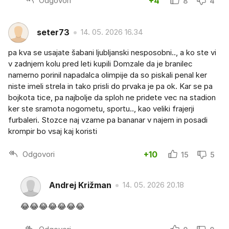
Odgovori
+4
8
4
seter73
14. 05. 2026 16.34
pa kva se usajate šabani ljubljanski nesposobni.., a ko ste vi
v zadnjem kolu pred leti kupili Domzale da je branilec
namerno porinil napadalca olimpije da so piskali penal ker
niste imeli strela in tako prisli do prvaka je pa ok. Kar se pa
bojkota tice, pa najbolje da sploh ne pridete vec na stadion
ker ste sramota nogometu, sportu.., kao veliki frajerji
furbaleri. Stozce naj vzame pa bananar v najem in posadi
krompir bo vsaj kaj koristi
Odgovori
+10
15
5
Andrej Križman
14. 05. 2026 20.18
😂😂😂😂😂😂😂