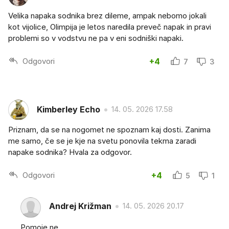
Velika napaka sodnika brez dileme, ampak nebomo jokali
kot vijolice, Olimpija je letos naredila preveč napak in pravi
problemi so v vodstvu ne pa v eni sodniški napaki.
Odgovori
+4
7
3
Kimberley Echo
14. 05. 2026 17.58
Priznam, da se na nogomet ne spoznam kaj dosti. Zanima
me samo, če se je kje na svetu ponovila tekma zaradi
napake sodnika? Hvala za odgovor.
Odgovori
+4
5
1
Andrej Križman
14. 05. 2026 20.17
Pomoje ne