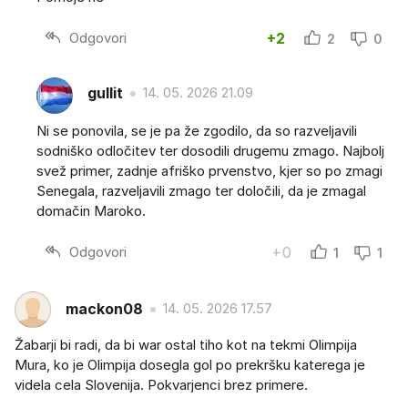
Odgovori
+2
2
0
gullit
14. 05. 2026 21.09
Ni se ponovila, se je pa že zgodilo, da so razveljavili
sodniško odločitev ter dosodili drugemu zmago. Najbolj
svež primer, zadnje afriško prvenstvo, kjer so po zmagi
Senegala, razveljavili zmago ter določili, da je zmagal
domačin Maroko.
Odgovori
+0
1
1
mackon08
14. 05. 2026 17.57
Žabarji bi radi, da bi war ostal tiho kot na tekmi Olimpija
Mura, ko je Olimpija dosegla gol po prekršku katerega je
videla cela Slovenija. Pokvarjenci brez primere.