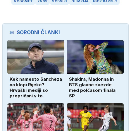
NOGOMET
ZNSS
SODNIKI
OLIMPIJA
IGOR BARIŠIĆ
SORODNI ČLANKI
Kek namesto Sancheza
Shakira, Madonna in
na klopi Rijeke?
BTS glavne zvezde
Hrvaški mediji so
med polčasom finala
prepričani v to
SP