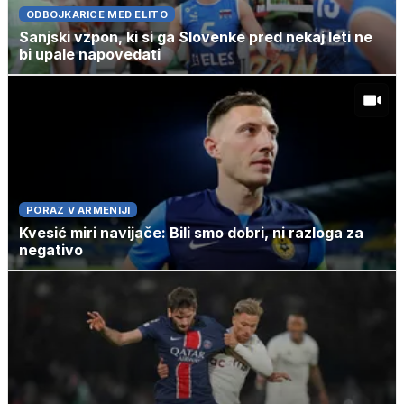
ODBOJKARICE MED ELITO
Sanjski vzpon, ki si ga Slovenke pred nekaj leti ne
bi upale napovedati
PORAZ V ARMENIJI
Kvesić miri navijače: Bili smo dobri, ni razloga za
negativo