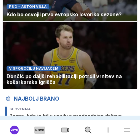
PSG - ASTON VILLA
Kdo bo osvojil prvo evropsko lovoriko sezone?
V SPOROČILU NAVIJAČEM
Dončić po daljši rehabilitaciji potrdil vrnitev na
košarkarska igrišča
NAJBOLJ BRANO
SLOVENIJA
Znano, kdo je bil v vozilu s predsednico države
TUJINA
Nemški turisti 'zažgali' luksuzni apartma: peli, se
zabavali in kazali sredinec