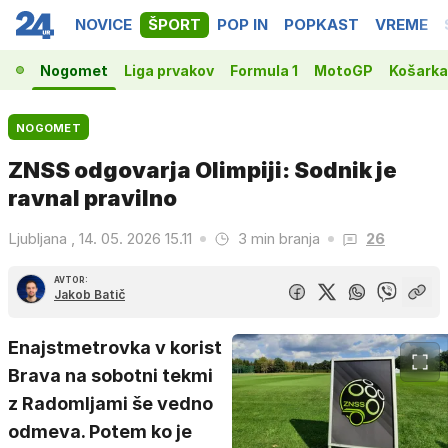
NOVICE
ŠPORT
POP IN
POPKAST
VREME
Nogomet
Liga prvakov
Formula 1
MotoGP
Košarka
NOGOMET
ZNSS odgovarja Olimpiji: Sodnik je
ravnal pravilno
Ljubljana , 14. 05. 2026 15.11
3 min branja
26
AVTOR:
Jakob Batič
Enajstmetrovka v korist
Brava na sobotni tekmi
z Radomljami še vedno
odmeva. Potem ko je