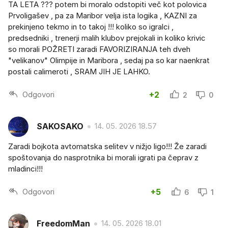
TA LETA ??? potem bi moralo odstopiti več kot polovica
Prvoligašev , pa za Maribor velja ista logika , KAZNI za
prekinjeno tekmo in to takoj !!! koliko so igralci ,
predsedniki , trenerji malih klubov prejokali in koliko krivic
so morali POŽRETI zaradi FAVORIZIRANJA teh dveh
"velikanov" Olimpije in Maribora , sedaj pa so kar naenkrat
postali calimeroti , SRAM JIH JE LAHKO.
Odgovori
+2
2
0
SAKOSAKO
14. 05. 2026 18.57
Zaradi bojkota avtomatska selitev v nižjo ligo!!! Že zaradi
spoštovanja do nasprotnika bi morali igrati pa čeprav z
mladinci!!!
Odgovori
+5
6
1
FreedomMan
14. 05. 2026 18.01