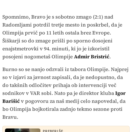
Spomnimo, Bravo je s sobotno zmago (2:1) nad
Radomljami potrdil tretje mesto in poskrbel, da je
Olimpija prvič po 11 letih ostala brez Evrope.
Šiškarji so do zmage prišli po sporno dosojeni
enajstmetrovki v 94. minuti, ki jo je izkoristil
posojeni nogometaš Olimpije
Admir Bristrić
.
Burno so se nanjo odzvali iz tabora Olimpije. Najprej
so v izjavi za javnost zapisali, da je nedopustno, da
do takšnih odločitev prihaja ob intervenciji več
sodnikov v VAR sobi. Nato pa je direktor kluba
Igor
Barišić
v pogovoru za naš medij celo napovedal, da
bo Olimpija bojkotirala zadnjo tekmo sezone proti
Bravu.
PREBERI ŠE