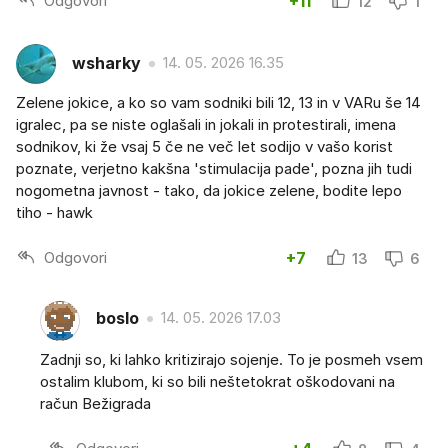
Odgovori
+11
12
1
wsharky
14. 05. 2026 16.35
Zelene jokice, a ko so vam sodniki bili 12, 13 in v VARu še 14
igralec, pa se niste oglašali in jokali in protestirali, imena
sodnikov, ki že vsaj 5 če ne več let sodijo v vašo korist
poznate, verjetno kakšna 'stimulacija pade', pozna jih tudi
nogometna javnost - tako, da jokice zelene, bodite lepo
tiho - hawk
Odgovori
+7
13
6
boslo
14. 05. 2026 17.03
Zadnji so, ki lahko kritizirajo sojenje. To je posmeh vsem
ostalim klubom, ki so bili neštetokrat oškodovani na
račun Bežigrada