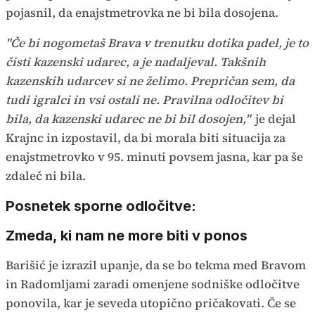
pojasnil, da enajstmetrovka ne bi bila dosojena.
"Če bi nogometaš Brava v trenutku dotika padel, je to
čisti kazenski udarec, a je nadaljeval. Takšnih
kazenskih udarcev si ne želimo. Prepričan sem, da
tudi igralci in vsi ostali ne. Pravilna odločitev bi
bila, da kazenski udarec ne bi bil dosojen,"
je dejal
Krajnc in izpostavil, da bi morala biti situacija za
enajstmetrovko v 95. minuti povsem jasna, kar pa še
zdaleč ni bila.
Posnetek sporne odločitve:
Zmeda, ki nam ne more biti v ponos
Barišić je izrazil upanje, da se bo tekma med Bravom
in Radomljami zaradi omenjene sodniške odločitve
ponovila, kar je seveda utopično pričakovati. Če se