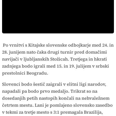
Po vrnitvi s Kitajske slovenske odbojkarje med 24. in
28. junijem nato čaka drugi turnir pred domačimi
navijači v ljubljanskih Stožicah. Tretjega in hkrati
zadnjega bodo igrali med 15. in 19. julijem v srbski
prestolnici Beogradu.
Slovenci bodo šestič zaigrali v elitni ligi narodov,
napadali pa bodo prvo medaljo. Trikrat so na
dosedanjih petih nastopih končali na nehvaležnem
četrtem mestu. Lani je pomlajeno slovensko zasedbo
v tekmi za tretje mesto s 3:1 premagala Brazilija,