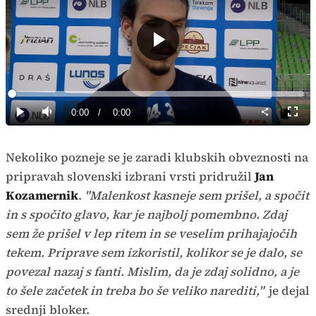
Predvajaj
Loaded
:
0%
Current
0:00
/
Duration
0:00
Predvajaj
Tiho
Celoz
način
Time
Nekoliko pozneje se je zaradi klubskih obveznosti na
pripravah slovenski izbrani vrsti pridružil
Jan
Kozamernik
.
"Malenkost kasneje sem prišel, a spočit
in s spočito glavo, kar je najbolj pomembno. Zdaj
sem že prišel v lep ritem in se veselim prihajajočih
tekem. Priprave sem izkoristil, kolikor se je dalo, se
povezal nazaj s fanti. Mislim, da je zdaj solidno, a je
to šele začetek in treba bo še veliko narediti,"
je dejal
srednji bloker.