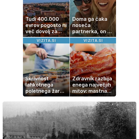
Tudi 400.000
Doma ga čaka
evrov pogosto ni
noseča
več dovolj za
partnerka, on pa
nakup
dopustuje z
VIZITA.SI
VIZITA.SI
stanovanja
drugo
Skrivnost
Zdravnik razbija
lahkotnega
enega največjih
poletnega žara,
mitov: mastna
po katerem ne
jetra ne
boste
nastanejo zaradi
potrebovali
slanine, temveč
popoldanskega
zaradi živila, ki
spanca
ga imamo vsi
radi