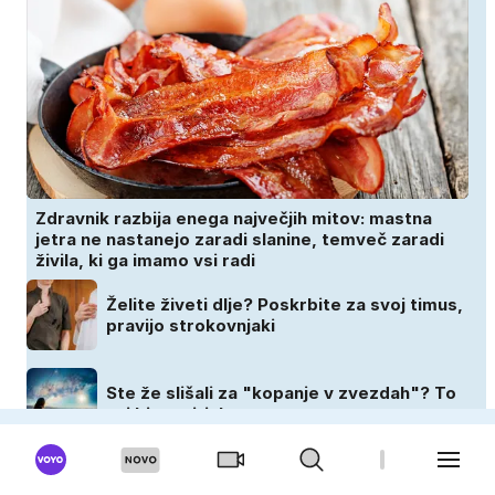
Zdravnik razbija enega največjih mitov: mastna
jetra ne nastanejo zaradi slanine, temveč zaradi
živila, ki ga imamo vsi radi
Želite živeti dlje? Poskrbite za svoj timus,
pravijo strokovnjaki
Ste že slišali za "kopanje v zvezdah"? To
naj bi pomirjalo um
Tudi temnejša koža potrebuje SPF: zakaj
zaščita pred soncem ni pomembna le za