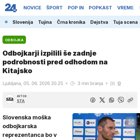
NOVICE
ŠPORT
POP IN
POPKAST
VREME
Slovenija
Tujina
Črna kronika
Dejstva
Tuja scena
ODBOJKA
Odbojkarji izpilili še zadnje
podrobnosti pred odhodom na
Kitajsko
Ljubljana, 05. 06. 2026 20.25
3 min branja
0
AVTOR:
STA
Slovenska moška
odbojkarska
reprezentanca bo v