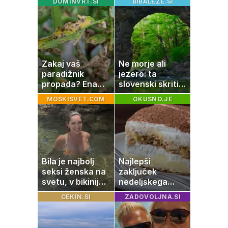
DOMINVRT.SI
BIBALEZE.SI
Zakaj vaš
Ne morje ali
paradižnik
jezero: ta
propada? Ena
slovenski skriti
napaka lahko
raj je kot
MOSKISVET.COM
OKUSNO.JE
uniči rastline –
ustvarjen za
tako jih rešite
družinski izlet
Bila je najbolj
Najlepši
seksi ženska na
zaključek
svetu, v bikiniju
nedeljskega
znova navdušila
kosila: 8 sladic
CEKIN.SI
ZADOVOLJNA.SI
brez peke, ki se
jih vsi veselijo