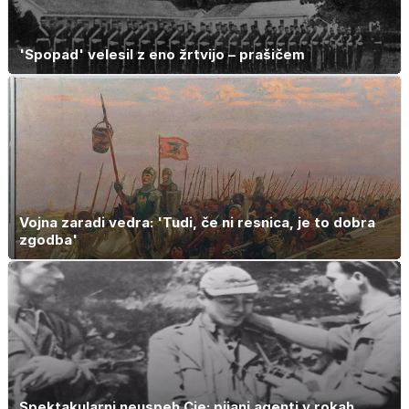
'Spopad' velesil z eno žrtvijo – prašičem
Vojna zaradi vedra: 'Tudi, če ni resnica, je to dobra
zgodba'
Spektakularni neuspeh Cie: pijani agenti v rokah