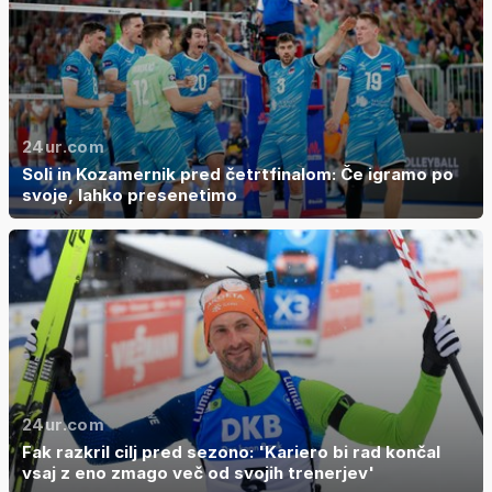
24ur.com
Soli in Kozamernik pred četrtfinalom: Če igramo po
svoje, lahko presenetimo
24ur.com
Fak razkril cilj pred sezono: 'Kariero bi rad končal
vsaj z eno zmago več od svojih trenerjev'