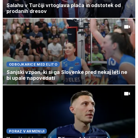
Salahu v Turčiji vrtoglava plača in odstotek od
prodanih dresov
ODBOJKARICE MED ELITO
Sanjski vzpon, ki si ga Slovenke pred nekaj leti ne
bi upale napovedati
PORAZ V ARMENIJI