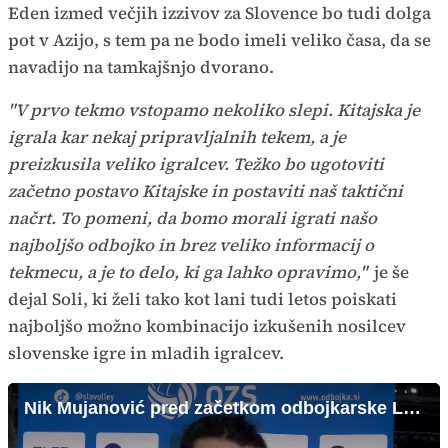
Eden izmed večjih izzivov za Slovence bo tudi dolga
pot v Azijo, s tem pa ne bodo imeli veliko časa, da se
navadijo na tamkajšnjo dvorano.
"V prvo tekmo vstopamo nekoliko slepi. Kitajska je
igrala kar nekaj pripravljalnih tekem, a je
preizkusila veliko igralcev. Težko bo ugotoviti
začetno postavo Kitajske in postaviti naš taktični
načrt. To pomeni, da bomo morali igrati našo
najboljšo odbojko in brez veliko informacij o
tekmecu, a je to delo, ki ga lahko opravimo,"
je še
dejal Soli, ki želi tako kot lani tudi letos poiskati
najboljšo možno kombinacijo izkušenih nosilcev
slovenske igre in mladih igralcev.
Nik Mujanović pred začetkom odbojkarske Lige narodov