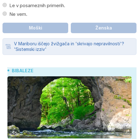
Le v posameznih primerih.
Ne vem.
Moški
Ženska
V Mariboru iščejo žvižgača in 'skrivajo nepravilnosti'?
'Sistemski izziv'
BIBALEZE