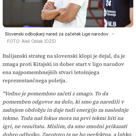
Slovenski odbojkarji nared za začetek Lige narodov
FOTO: Aleš Oblak (OZS)
Italijanski strateg na slovenski klopi je dejal, da je
zmaga proti Kitajski in dober start v ligo narodov
ena najpomembnejših stvari letošnjega
reprezentančnega poletja.
"Vedno je pomembno začeti z zmago. To da
pomemben odgovor na delo, ki smo ga naredili v
zadnjem obdobju in daje tudi energijo za naslednje
tekme. Toda naš fokus mora na prvi tekmi biti na
igri, ne rezultatu. Mislim, da smo zmožni prikazati
dobro odbojko. Zagotovo ta ne bo perfektna, a lahko