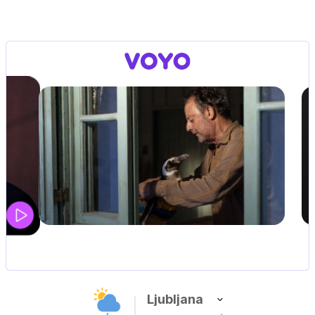
UEFA SUPERPOKAL
V živo na VOYO: sreda ob 20.30
Ljubljana