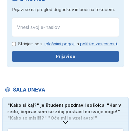
Prijavi se na pregled dogodkov in bodi na tekočem.
Strinjam se s
splošnimi pogoji
in
politiko zasebnosti
.
Prijavi se
ŠALA DNEVA
"Kako si kaj?" je študent pozdravil sošolca. "Kar v
redu, čeprav sem se zdaj postavil na svoje noge!"
"Kako to misliš?" "Oče mi je vzel avto!"