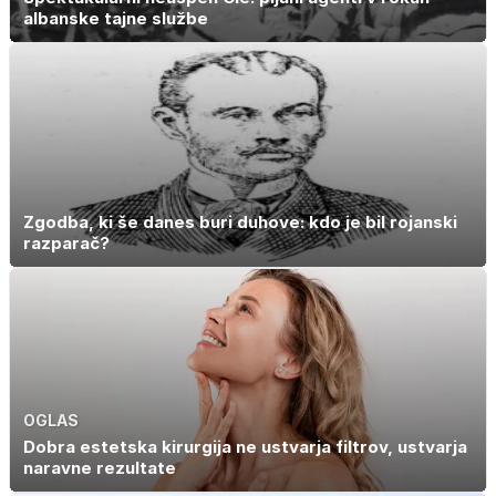
albanske tajne službe
Zgodba, ki še danes buri duhove: kdo je bil rojanski
razparač?
OGLAS
Dobra estetska kirurgija ne ustvarja filtrov, ustvarja
naravne rezultate