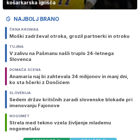
košarkarska igrišča
NAJBOLJ BRANO
ČRNA KRONIKA
Moški zadrževal otroka, grozil partnerki in otroku
TUJINA
V zalivu na Pašmanu našli truplo 24-letnega
Slovenca
DOMAČA SCENA
Anamaria naj bi zahtevala 34 milijonov in manj dni,
ko sta hčerki z Dončićem
SLOVENIJA
Sedem držav kritičnih zaradi slovenske blokade pri
imenovanju Fajonove
NOGOMET
Strela med tekmo vzela življenje mlademu
nogometašu