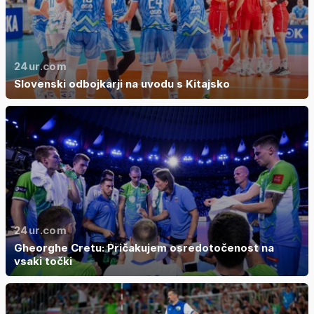
24ur.com
Slovenski odbojkarji na uvodu s Kitajsko
24ur.com
Gheorghe Cretu: Pričakujem osredotočenost na
vsaki točki