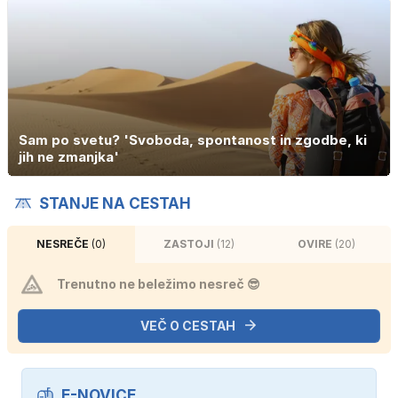
Sam po svetu? 'Svoboda, spontanost in zgodbe, ki
jih ne zmanjka'
STANJE NA CESTAH
NESREČE
(0)
ZASTOJI
(12)
OVIRE
(20)
Trenutno ne beležimo nesreč 😎
VEČ O CESTAH
E-NOVICE