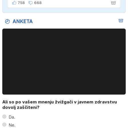
758
668
ANKETA
Ali so po vašem mnenju žvižgači v javnem zdravstvu
dovolj zaščiteni?
Da.
Ne.