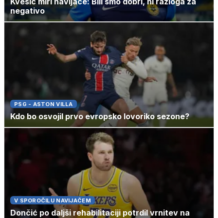
Kvesić miri navijače: Bili smo dobri, ni razloga za
negativo
PSG - ASTON VILLA
Kdo bo osvojil prvo evropsko lovoriko sezone?
V SPOROČILU NAVIJAČEM
Dončić po daljši rehabilitaciji potrdil vrnitev na