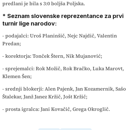
predlani je bila s 3:0 boljša Poljska.
* Seznam slovenske reprezentance za prvi
turnir lige narodov:
- podajalci: Uroš Planinšič, Nejc Najdič, Valentin
Predan;
- korektorja: Tonček Štern, Nik Mujanović;
- sprejemalci: Rok Možič, Rok Bračko, Luka Marovt,
Klemen Šen;
- srednji blokerji: Alen Pajenk, Jan Kozamernik, Sašo
Štalekar, Janž Janez Kržič, Jošt Kržič;
- prosta igralca: Jani Kovačič, Grega Okroglič.