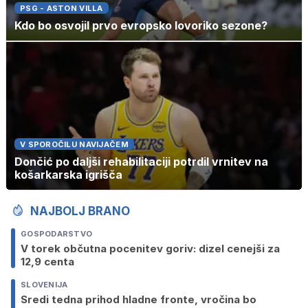
PSG - ASTON VILLA
Kdo bo osvojil prvo evropsko lovoriko sezone?
V SPOROČILU NAVIJAČEM
Dončić po daljši rehabilitaciji potrdil vrnitev na
košarkarska igrišča
NAJBOLJ BRANO
GOSPODARSTVO
V torek občutna pocenitev goriv: dizel cenejši za
12,9 centa
SLOVENIJA
Sredi tedna prihod hladne fronte, vročina bo