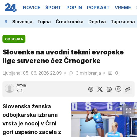
NOVICE
ŠPORT
POP IN
POPKAST
VREME
Slovenija
Tujina
Črna kronika
Dejstva
Tuja scena
ODBOJKA
Slovenke na uvodni tekmi evropske
lige suvereno čez Črnogorke
Ljubljana, 05. 06. 2026 22.09
3 min branja
0
AVTOR:
Ž.Ž.
Slovenska ženska
odbojkarska izbrana
vrsta je nocoj v Črni
gori uspešno začela z