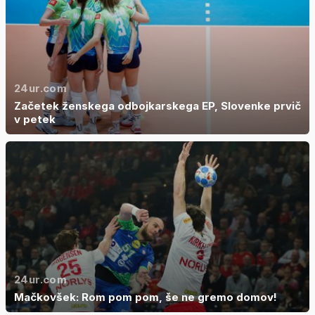
24ur.com
Začetek ženskega odbojkarskega EP, Slovenke prvič
v petek
24ur.com
Mačkovšek: Rom pom pom, še ne gremo domov!