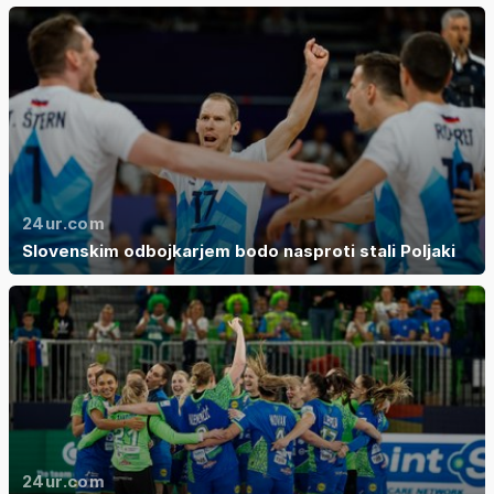
24ur.com
Slovenskim odbojkarjem bodo nasproti stali Poljaki
24ur.com