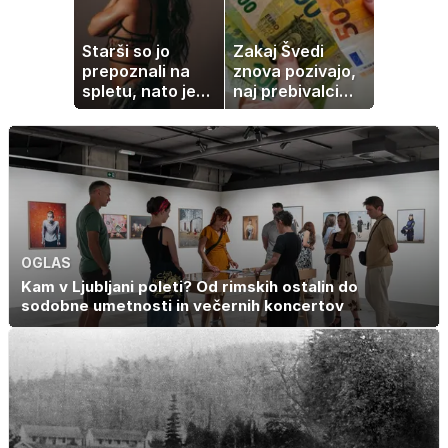
Starši so jo
Zakaj Švedi
prepoznali na
znova pozivajo,
spletu, nato je
naj prebivalci
ostala brez
hranijo gotovino
službe
doma?
OGLAS
Kam v Ljubljani poleti? Od rimskih ostalin do
sodobne umetnosti in večernih koncertov