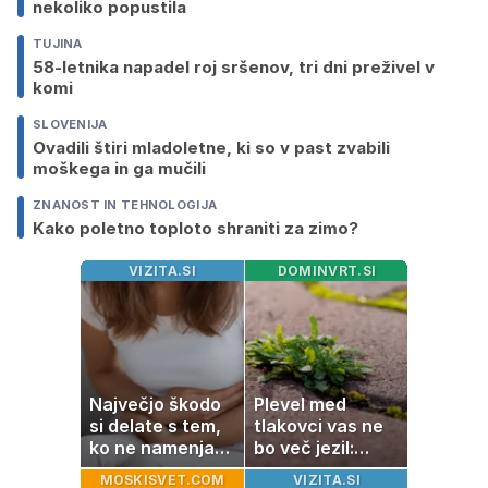
nekoliko popustila
TUJINA
58-letnika napadel roj sršenov, tri dni preživel v
komi
SLOVENIJA
Ovadili štiri mladoletne, ki so v past zvabili
moškega in ga mučili
ZNANOST IN TEHNOLOGIJA
Kako poletno toploto shraniti za zimo?
VIZITA.SI
DOMINVRT.SI
Največjo škodo
Plevel med
si delate s tem,
tlakovci vas ne
ko ne namenjate
bo več jezil:
pozornosti
pomagajo vam
MOSKISVET.COM
VIZITA.SI