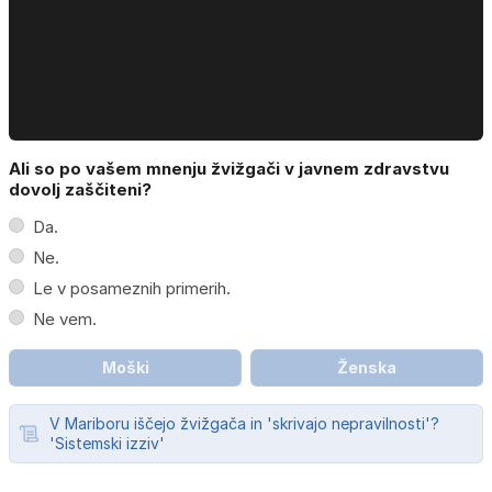
Ali so po vašem mnenju žvižgači v javnem zdravstvu
dovolj zaščiteni?
Da.
Ne.
Le v posameznih primerih.
Ne vem.
Moški
Ženska
V Mariboru iščejo žvižgača in 'skrivajo nepravilnosti'?
'Sistemski izziv'