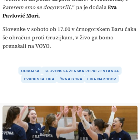
katerem smo se dogovorili,"
pa je dodala
Eva
Pavlović Mori
.
Slovenke v soboto ob 17.00 v črnogorskem Baru čaka
še obračun proti Gruzijkam, v živo ga bomo
prenašali na VOYO.
ODBOJKA
SLOVENSKA ŽENSKA REPREZENTANCA
EVROPSKA LIGA
ČRNA GORA
LIGA NARODOV