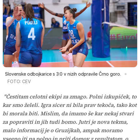
Slovenske odbojkarice s 3:0 v nizih odpravile Črno goro.
FOTO: CEV
"Čestitam celotni ekipi za zmago. Polni izkupiček, to
kar smo želeli. Igra sicer ni bila prav tekoča, tako kot
bi morala biti. Mislim, da imamo še kar nekaj stvari
za popraviti in jih tudi bomo. Jutri je nova tekma,
malo informacij je o Gruzijkah, ampak moramo
vseeno iti na polno in priti domov z rezultatom, o