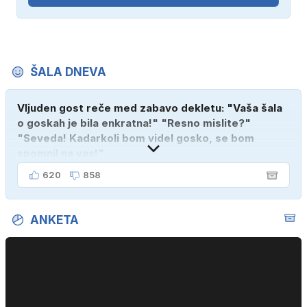
ŠALA DNEVA
Vljuden gost reče med zabavo dekletu: "Vaša šala
o goskah je bila enkratna!" "Resno mislite?"
"Seveda! Kadarkoli bom videl gosko, se bom
spomnil na vas!"
620
858
ANKETA