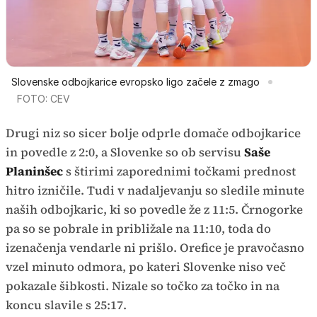
Slovenske odbojkarice evropsko ligo začele z zmago
FOTO: CEV
Drugi niz so sicer bolje odprle domače odbojkarice
in povedle z 2:0, a Slovenke so ob servisu
Saše
Planinšec
s štirimi zaporednimi točkami prednost
hitro izničile. Tudi v nadaljevanju so sledile minute
naših odbojkaric, ki so povedle že z 11:5. Črnogorke
pa so se pobrale in približale na 11:10, toda do
izenačenja vendarle ni prišlo. Orefice je pravočasno
vzel minuto odmora, po kateri Slovenke niso več
pokazale šibkosti. Nizale so točko za točko in na
koncu slavile s 25:17.