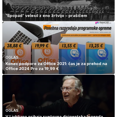
'Spopad' velesil z eno žrtvijo – prašičem
OGLAS
Konec podpore za Office 2021: čas je za prehod na
Office 2024 Pro za 19,99 €
OGLAS
V Ljubljano prihaja svetovna dirigentska legenda