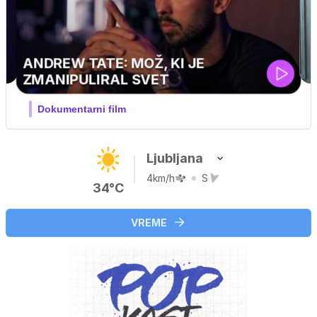
J PRIJATELJ PINGVIN
Film meseca / družinski, pustolovski
Ljubljana
4km/h
S
34°C
VREME