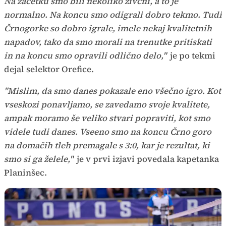
Na začetku smo bili nekoliko živčni, a to je
normalno. Na koncu smo odigrali dobro tekmo. Tudi
Črnogorke so dobro igrale, imele nekaj kvalitetnih
napadov, tako da smo morali na trenutke pritiskati
in na koncu smo opravili odlično delo,"
je po tekmi
dejal selektor Orefice.
"Mislim, da smo danes pokazale eno všečno igro. Kot
vseskozi ponavljamo, se zavedamo svoje kvalitete,
ampak moramo še veliko stvari popraviti, kot smo
videle tudi danes. Vseeno smo na koncu Črno goro
na domačih tleh premagale s 3:0, kar je rezultat, ki
smo si ga želele,"
je v prvi izjavi povedala kapetanka
Planinšec.