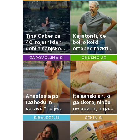
prebavi
stvari, ki jih
imate v kuhinji
Tina Gaber za
Kaj storiti, če
40. rojstni dan
bolijo kolki:
dobila sanjsko
ortoped razkriva
darilo
preproste trike
ZADOVOLJNA.SI
OKUSNO.JE
za zmanjšanje
bolečine
Anastasia po
Italijanski sir, ki
razhodu in
ga skoraj nihče
spravi: "To je
ne pozna, a ga
največja
Italijani
BIBALEZE.SI
CEKIN.SI
napaka, ki jo
obožujejo
naredimo v jezi"