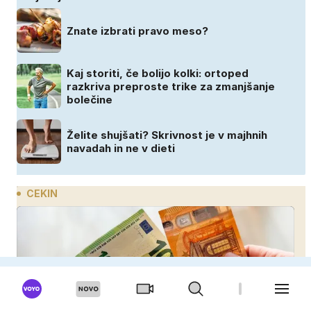
Znate izbrati pravo meso?
Kaj storiti, če bolijo kolki: ortoped
razkriva preproste trike za zmanjšanje
bolečine
Želite shujšati? Skrivnost je v majhnih
navadah in ne v dieti
CEKIN