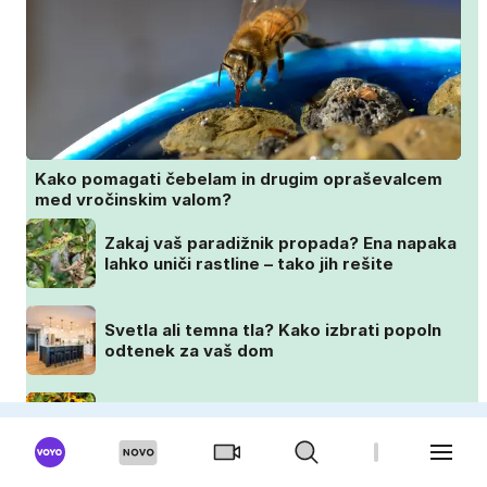
Kako pomagati čebelam in drugim opraševalcem
med vročinskim valom?
Zakaj vaš paradižnik propada? Ena napaka
lahko uniči rastline – tako jih rešite
Svetla ali temna tla? Kako izbrati popoln
odtenek za vaš dom
Posadite jih avgusta in cvetele bodo vse
do zime