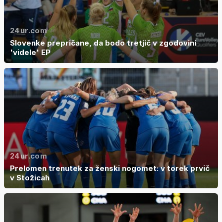
24ur.com
Slovenke prepričane, da bodo tretjič v zgodovini
'videle' EP
24ur.com
Prelomen trenutek za ženski nogomet: v torek prvič
v Stožicah