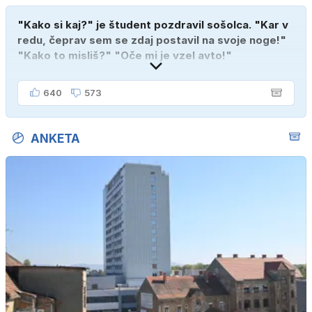
"Kako si kaj?" je študent pozdravil sošolca. "Kar v
redu, čeprav sem se zdaj postavil na svoje noge!"
"Kako to misliš?" "Oče mi je vzel avto!"
640
573
ANKETA