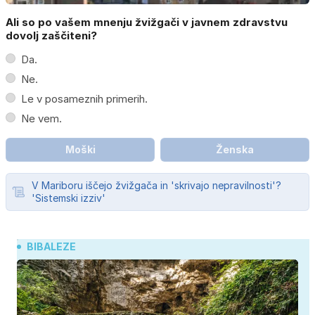
Ali so po vašem mnenju žvižgači v javnem zdravstvu
dovolj zaščiteni?
Da.
Ne.
Le v posameznih primerih.
Ne vem.
Moški
Ženska
V Mariboru iščejo žvižgača in 'skrivajo nepravilnosti'?
'Sistemski izziv'
BIBALEZE