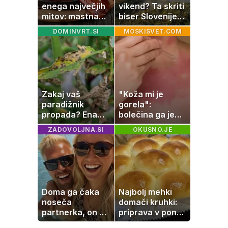
enega največjih
vikend? Ta skriti
mitov: mastna
biser Slovenije
jetra ne
izgleda kot iz
DOMINVRT.SI
MOSKISVET.COM
nastanejo zaradi
pravljice
slanine, temveč
zaradi živila, ki
ga imamo vsi
radi
Zakaj vaš
"Koža mi je
paradižnik
gorela":
propada? Ena
bolečina ga je
napaka lahko
priklenila na
ZADOVOLJNA.SI
OKUSNO.JE
uniči rastline –
posteljo
tako jih rešite
Doma ga čaka
Najbolj mehki
noseča
domači kruhki:
partnerka, on pa
priprava v ponvi
dopustuje z
je trik za popoln