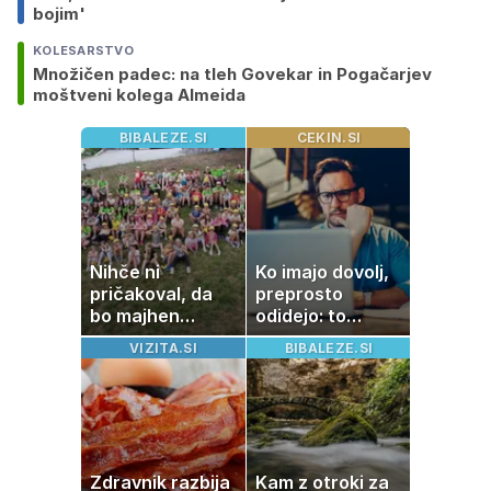
bojim'
KOLESARSTVO
Množičen padec: na tleh Govekar in Pogačarjev
moštveni kolega Almeida
BIBALEZE.SI
CEKIN.SI
Nihče ni
Ko imajo dovolj,
pričakoval, da
preprosto
bo majhen
odidejo: to
projekt postal
znamenje
VIZITA.SI
BIBALEZE.SI
ena najlepših
najpogosteje da
zgodb Zasavja
odpoved
Zdravnik razbija
Kam z otroki za