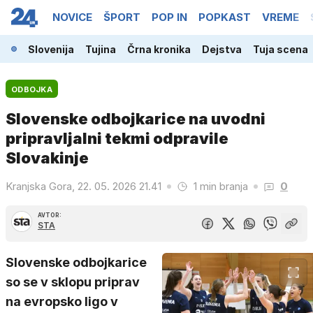
NOVICE
ŠPORT
POP IN
POPKAST
VREME
Slovenija
Tujina
Črna kronika
Dejstva
Tuja scena
ODBOJKA
Slovenske odbojkarice na uvodni
pripravljalni tekmi odpravile
Slovakinje
Kranjska Gora, 22. 05. 2026 21.41
1 min branja
0
AVTOR:
STA
Slovenske odbojkarice
so se v sklopu priprav
na evropsko ligo v