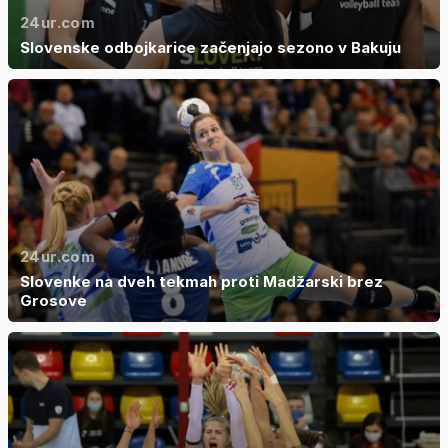
24ur.com
Slovenske odbojkarice začenjajo sezono v Bakuju
24ur.com
Slovenke na dveh tekmah proti Madžarski brez
Grosove