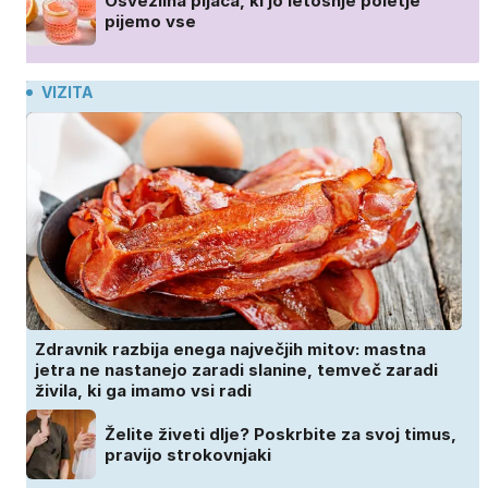
Osvežilna pijača, ki jo letošnje poletje
pijemo vse
VIZITA
Zdravnik razbija enega največjih mitov: mastna
jetra ne nastanejo zaradi slanine, temveč zaradi
živila, ki ga imamo vsi radi
Želite živeti dlje? Poskrbite za svoj timus,
pravijo strokovnjaki