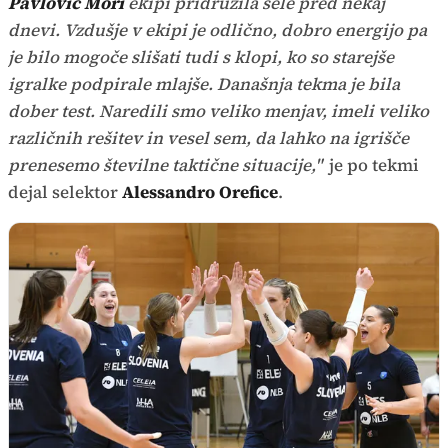
Pavlović Mori
ekipi pridružila šele pred nekaj
dnevi. Vzdušje v ekipi je odlično, dobro energijo pa
je bilo mogoče slišati tudi s klopi, ko so starejše
igralke podpirale mlajše. Današnja tekma je bila
dober test. Naredili smo veliko menjav, imeli veliko
različnih rešitev in vesel sem, da lahko na igrišče
prenesemo številne taktične situacije,"
je po tekmi
dejal selektor
Alessandro Orefice
.