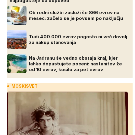
najpogosteje da odpoved
Ob redni službi zasluži še 866 evrov na
mesec: začelo se je povsem po naključju
Tudi 400.000 evrov pogosto ni več dovolj
za nakup stanovanja
Na Jadranu še vedno obstaja kraj, kjer
lahko dopustujete poceni: nastanitev že
od 10 evrov, kosilo za pet evrov
MOSKISVET