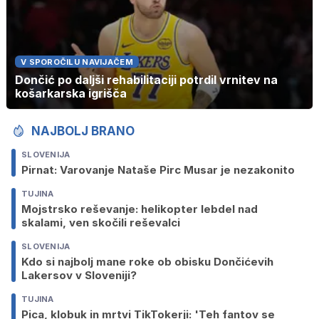
V SPOROČILU NAVIJAČEM
Dončić po daljši rehabilitaciji potrdil vrnitev na
košarkarska igrišča
NAJBOLJ BRANO
SLOVENIJA
Pirnat: Varovanje Nataše Pirc Musar je nezakonito
TUJINA
Mojstrsko reševanje: helikopter lebdel nad
skalami, ven skočili reševalci
SLOVENIJA
Kdo si najbolj mane roke ob obisku Dončićevih
Lakersov v Sloveniji?
TUJINA
Pica, klobuk in mrtvi TikTokerji: 'Teh fantov se