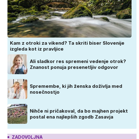
Kam z otroki za vikend? Ta skriti biser Slovenije
izgleda kot iz pravljice
Ali sladkor res spremeni vedenje otrok?
Znanost ponuja presenetljiv odgovor
Spremembe, ki jih ženska doživlja med
nosečnostjo
Nihče ni pričakoval, da bo majhen projekt
postal ena najlepših zgodb Zasavja
ZADOVOLJNA