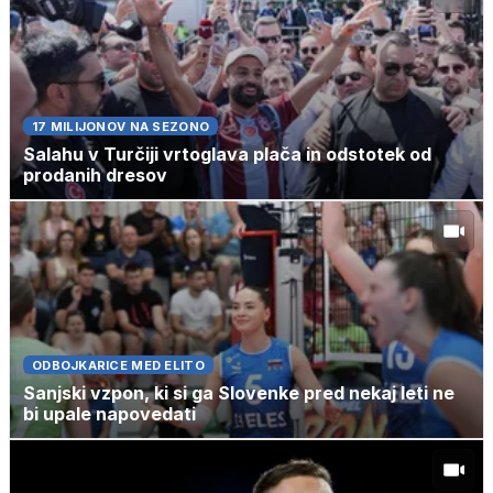
17 MILIJONOV NA SEZONO
Salahu v Turčiji vrtoglava plača in odstotek od
prodanih dresov
ODBOJKARICE MED ELITO
Sanjski vzpon, ki si ga Slovenke pred nekaj leti ne
bi upale napovedati