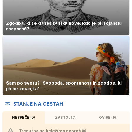
Zgodba, ki še danes buri duhove: kdo je bil rojanski
razparač?
Sam po svetu? 'Svoboda, spontanost in zgodbe, ki
jih ne zmanjka'
STANJE NA CESTAH
NESREČE
(0)
ZASTOJI
(1)
OVIRE
(16)
Trenutno ne beležimo nesreč 😎