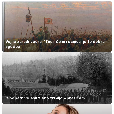
drugo
rezultat
Vojna zaradi vedra: 'Tudi, če ni resnica, je to dobra
zgodba'
'Spopad' velesil z eno žrtvijo – prašičem