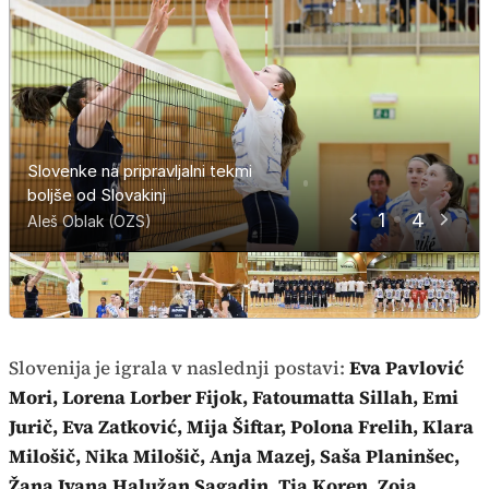
Slovenke na pripravljalni tekmi
Slovenke na pripravljalni tekmi
Slovenke na pripravljalni tekmi
Slovenke na pripravljalni tekmi
boljše od Slovakinj
boljše od Slovakinj
boljše od Slovakinj
boljše od Slovakinj
1
4
Aleš Oblak (OZS)
Aleš Oblak (OZS)
Aleš Oblak (OZS)
Aleš Oblak (OZS)
Slovenija je igrala v naslednji postavi:
Eva Pavlović
Mori, Lorena Lorber Fijok, Fatoumatta Sillah, Emi
Jurič, Eva Zatković, Mija Šiftar, Polona Frelih, Klara
Milošič, Nika Milošič, Anja Mazej, Saša Planinšec,
Žana Ivana Halužan Sagadin, Tia Koren, Zoja