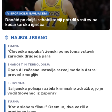
V SPOROČILU NAVIJAČEM
Dončić po daljši rehabilitaciji potrdil vrnitev na
košarkarska igrišča
NAJBOLJ BRANO
TUJINA
'Človeška napaka': ženski pomotoma vstavili
zarodek drugega para
ZNANOST IN TEHNOLOGIJA
Open AI začasno ustavlja razvoj modela Astra:
preveč zmogljiv
SLOVENIJA
Italijanska policija razbila kriminalno združbo, jo je
vodil Slovenec iz zapora?
TUJINA
'Kot v slabem filmu!' Osem ur, dve vozili v
gradbeno jamo