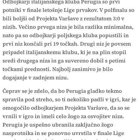
Odbojkarji italijanskega kluba Perugia so prvi
potniki v finale letošnje Lige prvakov. V polfinalu so
bili boljši od Projekta Varšave z rezultatom 3:0 v
nizih. Večino prvega niza je bila razlika minimalna,
nato pa so odbojkarji poljskega kluba popustili in
prvi niz končali pri 19 točkah. Drugi niz je povsem
pripadel italijanskemu klubu, ki je na plin stopil
sredi drugega niza in ga suvereno dobil s petimi
točkami prednosti. Najbolj zanimivo je bilo
dogajanje v zadnjem nizu.
Čeprav se je zdelo, da bo Perugia gladko tekmo
spravila pod streho, so ti nekoliko padli v igri, kar je
omogočilo odbojkarjem Projekta Varšave, da so se
vrnili v igro in imeli celo žogo za osvojitev niza.
Perugia je uspešno ubranila zaključno žogo
nasprotnika in se ponovno uvrstila v finale Lige