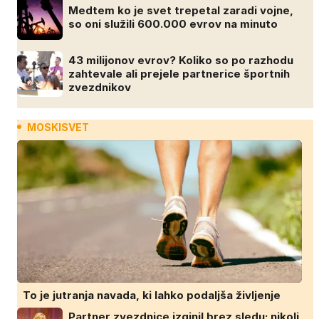
Medtem ko je svet trepetal zaradi vojne,
so oni služili 600.000 evrov na minuto
43 milijonov evrov? Koliko so po razhodu
zahtevale ali prejele partnerice športnih
zvezdnikov
MOSKISVET
To je jutranja navada, ki lahko podaljša življenje
Partner zvezdnice izginil brez sledu: nikoli