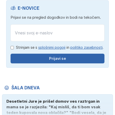
E-NOVICE
Prijavi se na pregled dogodkov in bodi na tekočem.
Strinjam se s
splošnimi pogoji
in
politiko zasebnosti
.
Prijavi se
ŠALA DNEVA
Desetletni Jure je prišel domov ves raztrgan in
mama se je razjezila: "Kaj misliš, da ti bom vsak
teden kupovala nova oblačila?" "Bodi vesela, da je