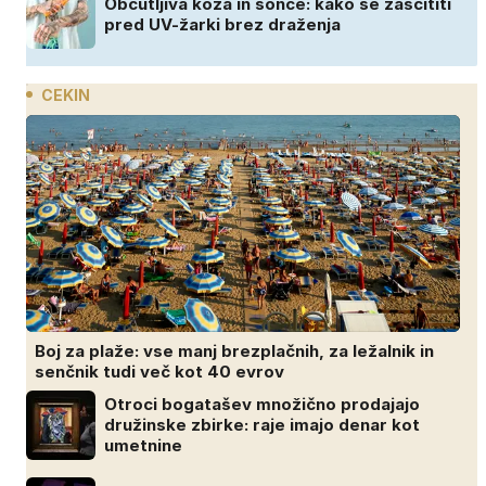
Občutljiva koža in sonce: kako se zaščititi
pred UV-žarki brez draženja
CEKIN
Boj za plaže: vse manj brezplačnih, za ležalnik in
senčnik tudi več kot 40 evrov
Otroci bogatašev množično prodajajo
družinske zbirke: raje imajo denar kot
umetnine