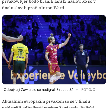
prvakov, kjer bodo branili lanski naslov, ko so v
finalu slavili proti Aluron Warti.
Odbojkarji Zawiercie so nadigrali Ziraat s 3:1
FOTO: X
Aktualnim evropskim prvakom so se v finalu
pridružili odbojkarji moštva Zawiercie. Poljski