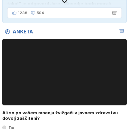
tako!" je odgovoril Jure. "Sosedje bodo morali
kupiti novega sina, tako sem ga prebutal!"
1238
504
ANKETA
Ali so po vašem mnenju žvižgači v javnem zdravstvu
dovolj zaščiteni?
Da.