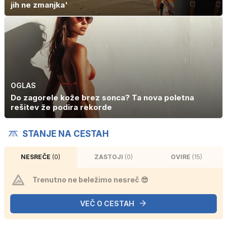
jih ne zmanjka'
OGLAS
Do zagorele kože brez sonca? Ta nova poletna
rešitev že podira rekorde
STANJE NA CESTAH
NESREČE
(0)
ZASTOJI
(0)
OVIRE
(15)
Trenutno ne beležimo nesreč 😎
VEČ O CESTAH