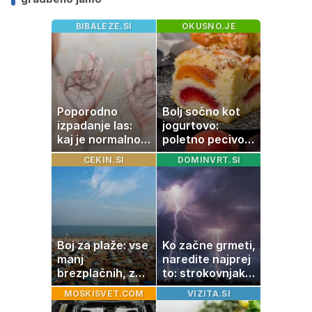
BIBALEZE.SI
OKUSNO.JE
Poporodno
Bolj sočno kot
izpadanje las:
jogurtovo:
kaj je normalno
poletno pecivo,
in kako si
ki vedno uspe
CEKIN.SI
DOMINVRT.SI
pomagati
Boj za plaže: vse
Ko začne grmeti,
manj
naredite najprej
brezplačnih, za
to: strokovnjaki
ležalnik in
opozarjajo na
MOSKISVET.COM
VIZITA.SI
senčnik tudi več
pogosto napako