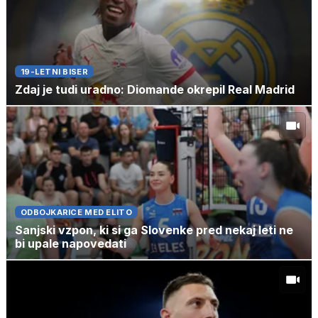
19-LETNI BISER
Zdaj je tudi uradno: Diomande okrepil Real Madrid
ODBOJKARICE MED ELITO
Sanjski vzpon, ki si ga Slovenke pred nekaj leti ne
bi upale napovedati