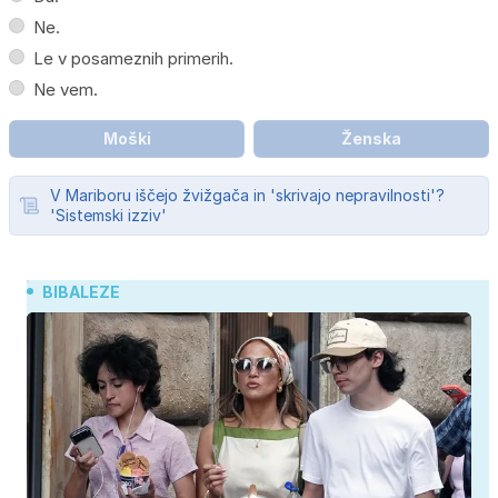
Ne.
Le v posameznih primerih.
Ne vem.
Moški
Ženska
V Mariboru iščejo žvižgača in 'skrivajo nepravilnosti'?
'Sistemski izziv'
BIBALEZE