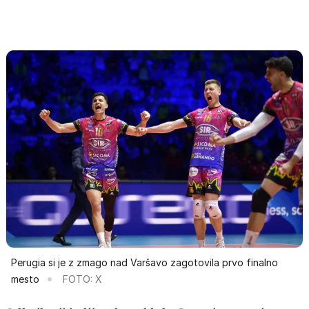
Perugia si je z zmago nad Varšavo zagotovila prvo finalno
mesto
FOTO: X