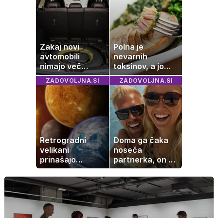
kot 40 evrov
Zakaj novi
Polna je
avtomobili
nevarnih
nimajo več
toksinov, a jo
rezervne gume?
imamo vsi radi:
ZADOVOLJNA.SI
ZADOVOLJNA.SI
to je najbolj
nezdrava riba, ki
jo mnogi redno
uživajo
Retrogradni
Doma ga čaka
velikani
noseča
prinašajo
partnerka, on pa
pomembne
dopustuje z
premike – kaj
drugo
pomeni, da so
Saturn, Neptun
in Pluton hkrati