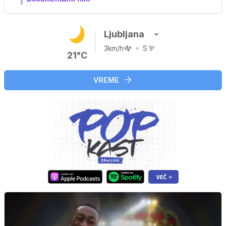
…
Ljubljana
3km/h
S
21°C
VREME