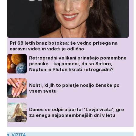
Pri 68 letih brez botoksa: še vedno prisega na
naravni videz in videti je odlično
Retrogradni velikani prinašajo pomembne
premike – kaj pomeni, da so Saturn,
Neptun in Pluton hkrati retrogradni?
Nohti, ki jih to poletje nosijo ženske po
vsem svetu
Danes se odpira portal 'Levja vrata', gre
za enega najpomembnejših dni v letu
VIZITA