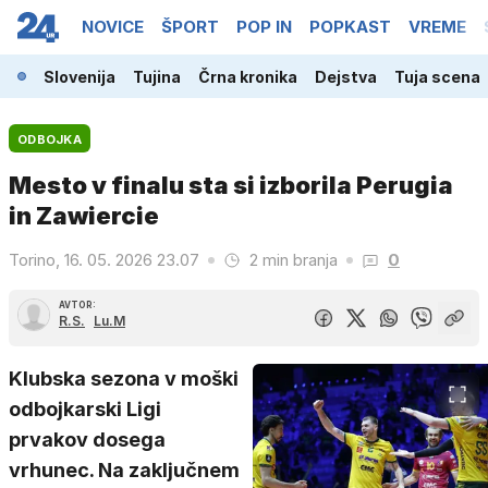
NOVICE
ŠPORT
POP IN
POPKAST
VREME
Slovenija
Tujina
Črna kronika
Dejstva
Tuja scena
ODBOJKA
Mesto v finalu sta si izborila Perugia
in Zawiercie
Torino, 16. 05. 2026 23.07
2 min branja
0
AVTOR:
R.S.
Lu.M
Klubska sezona v moški
odbojkarski Ligi
prvakov dosega
vrhunec. Na zaključnem