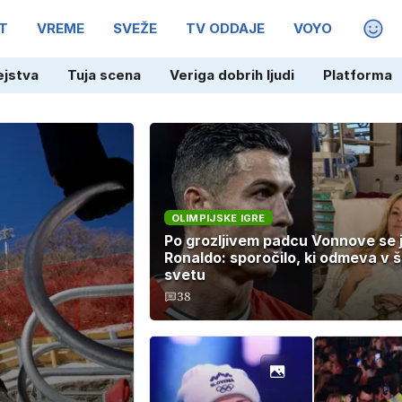
T
VREME
SVEŽE
TV ODDAJE
VOYO
MAGA
ejstva
Tuja scena
Veriga dobrih ljudi
Platforma
OLIMPIJSKE IGRE
Po grozljivem padcu Vonnove se j
Ronaldo: sporočilo, ki odmeva v
svetu
38