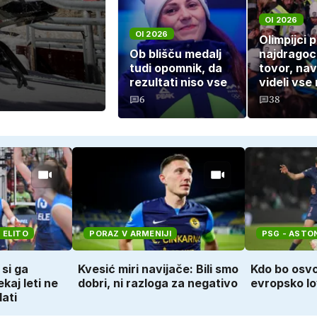
OI 2026
OI 2026
Olimpijci p
Ob blišču medalj
najdragoc
tudi opomnik, da
tovor, nav
rezultati niso vse
videli vse
6
38
 ELITO
PORAZ V ARMENIJI
PSG - ASTON
 si ga
Kvesić miri navijače: Bili smo
Kdo bo osvo
kaj leti ne
dobri, ni razloga za negativo
evropsko lo
ati