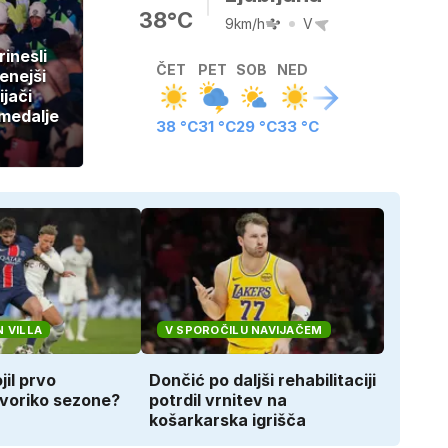
38°C
9km/h
V
rinesli
ČET
PET
SOB
NED
enejši
ijači
 medalje
38 °C
31 °C
29 °C
33 °C
 VILLA
V SPOROČILU NAVIJAČEM
jil prvo
Dončić po daljši rehabilitaciji
voriko sezone?
potrdil vrnitev na
košarkarska igrišča