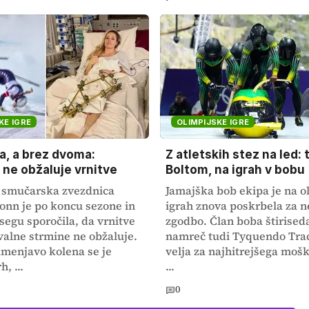
KE IGRE
OLIMPIJSKE IGRE
a, a brez dvoma:
Z atletskih stez na led: 
ne obžaluje vrnitve
Boltom, na igrah v bobu
 smučarska zvezdnica
Jamajška bob ekipa je na o
onn je po koncu sezone in
igrah znova poskrbela za n
egu sporočila, da vrnitve
zgodbo. Član boba štiriseda
alne strmine ne obžaluje.
namreč tudi Tyquendo Trac
amenjavo kolena se je
velja za najhitrejšega mošk
h, ...
...
0