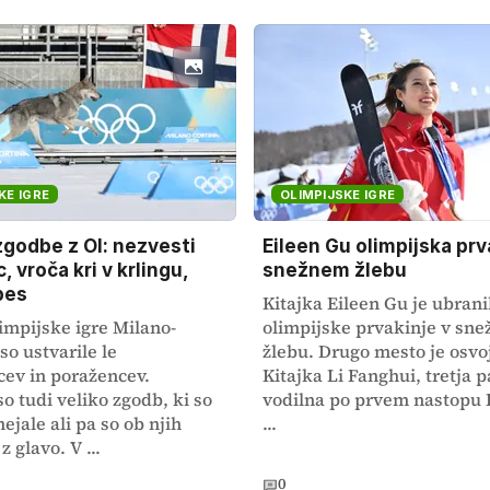
KE IGRE
OLIMPIJSKE IGRE
zgodbe z OI: nezvesti
Eileen Gu olimpijska prv
, vroča kri v krlingu,
snežnem žlebu
pes
Kitajka Eileen Gu je ubrani
impijske igre Milano-
olimpijske prvakinje v sn
so ustvarile le
žlebu. Drugo mesto je osvoj
ev in poražencev.
Kitajka Li Fanghui, tretja pa
o tudi veliko zgodb, ki so
vodilna po prvem nastopu 
ejale ali pa so ob njih
...
z glavo. V ...
0