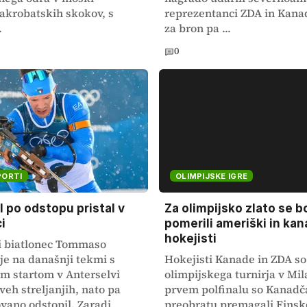
 akrobatskih skokov, s
reprezentanci ZDA in Kana
.
za bron pa ...
0
PORTI
OLIMPIJSKE IGRE
 po odstopu pristal v
Za olimpijsko zlato se 
i
pomerili ameriški in kan
hokejisti
ki biatlonec Tommaso
je na današnji tekmi s
Hokejisti Kanade in ZDA so 
m startom v Anterselvi
olimpijskega turnirja v Mil
veh streljanjih, nato pa
prvem polfinalu so Kanadč
vano odstopil. Zaradi
preobratu premagali Finsko