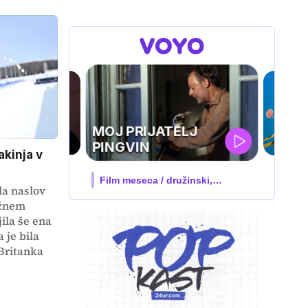
IQ 160
akinja v
Nova hrvaška serija
la naslov
ežnem
ila še ena
 je bila
Britanka