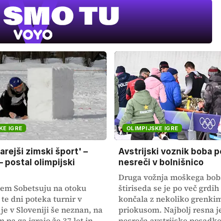
KE IGRE
OLIMPIJSKE IGRE
arejši zimski šport' –
Avstrijski voznik boba p
 postal olimpijski
nesreči v bolnišnico
Druga vožnja moškega bob
em Sobetsuju na otoku
štiriseda se je po več grdi
te dni poteka turnir v
končala z nekoliko grenki
 je v Sloveniji še neznan, na
priokusom. Najbolj resna je
pa ga igrajo že 37 let in
nesreča avstrijske posadke,