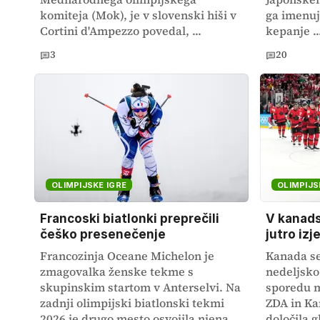
komiteja (Mok), je v slovenski hiši v
ga imenuj
Cortini d'Ampezzo povedal, ...
kepanje ..
3
20
OLIMPIJSKE IGRE
OLIMPIJS
Francoski biatlonki preprečili
V kanads
češko presenečenje
jutro iz
Francozinja Oceane Michelon je
Kanada se 
zmagovalka ženske tekme s
nedeljsko
skupinskim startom v Anterselvi. Na
sporedu m
zadnji olimpijski biatlonski tekmi
ZDA in Ka
2026 je drugo mesto osvojila njena
določila g