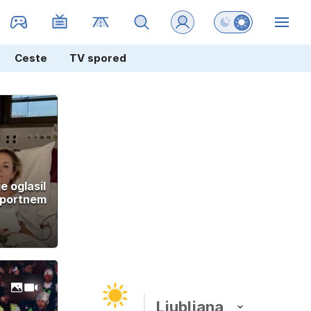
Preklopi barvni na
ZIN
Ceste
TV spored
e oglasil
 športnem
Ljubljana