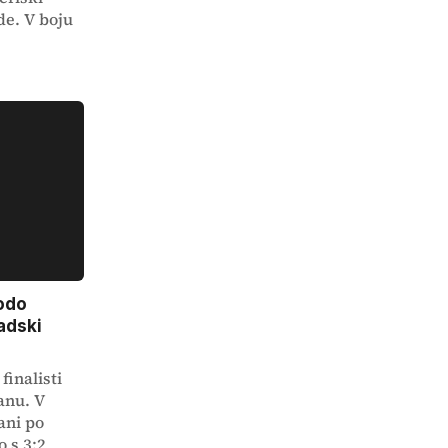
de. V boju
bodo
adski
finalisti
anu. V
ani po
 s 3:2