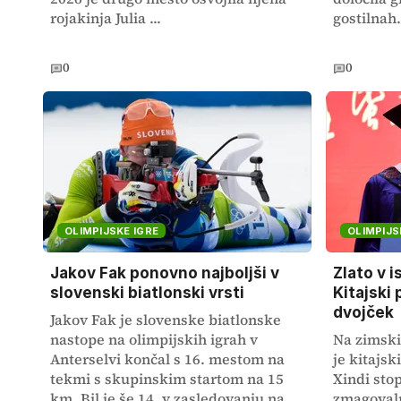
rojakinja Julia ...
gostilnah. 
0
0
OLIMPIJSKE IGRE
OLIMPIJS
Jakov Fak ponovno najboljši v
Zlato v i
slovenski biatlonski vrsti
Kitajski 
dvojček
Jakov Fak je slovenske biatlonske
nastope na olimpijskih igrah v
Na zimskih
Anterselvi končal s 16. mestom na
je kitajs
tekmi s skupinskim startom na 15
Xindi stop
km. Bil je še 14. v zasledovanju na
zmagoval