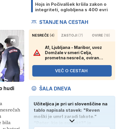
Hojs in Počivalšek kršila zakon o
integriteti, oglobljena s 400 evri
STANJE NA CESTAH
NESREČE
(4)
ZASTOJI
(7)
OVIRE
(18)
A1, Ljubljana - Maribor, uvoz
Domžale v smeri Celja,
prometna nesreča, oviran
promet.
VEČ O CESTAH
o hudi
ŠALA DNEVA
a
Učiteljica je pri uri slovenščine na
h nesrečah
tablo napisala stavek: "Reven
m
moški je umrl zaradi lakote."
 bila
"Peter, kje je subjekt?" je
 v kateri