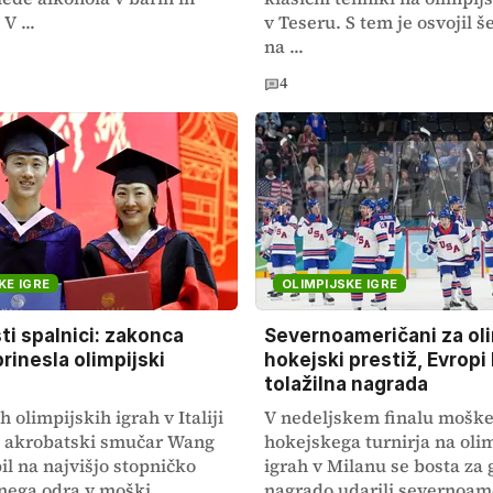
V ...
v Teseru. S tem je osvojil š
na ...
4
KE IGRE
OLIMPIJSKE IGRE
sti spalnici: zakonca
Severnoameričani za oli
prinesla olimpijski
hokejski prestiž, Evropi 
tolažilna nagrada
 olimpijskih igrah v Italiji
V nedeljskem finalu mošk
ki akrobatski smučar Wang
hokejskega turnirja na oli
il na najvišjo stopničko
igrah v Milanu se bosta za 
nega odra v moški
nagrado udarili severnoam