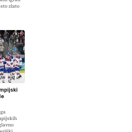
esto zlato
mpijski
le
ega
mpijskih
glavno
eriški