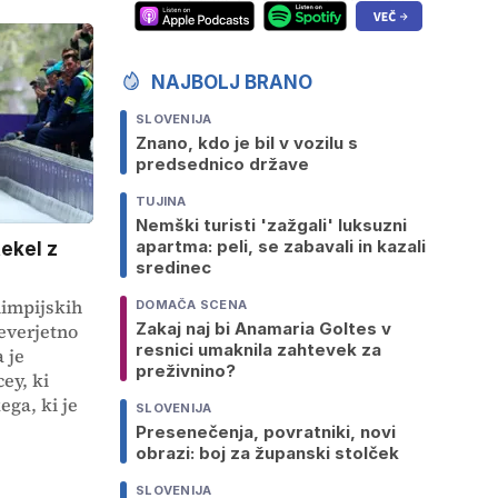
NAJBOLJ BRANO
SLOVENIJA
Znano, kdo je bil v vozilu s
predsednico države
TUJINA
Nemški turisti 'zažgali' luksuzni
apartma: peli, se zabavali in kazali
tekel z
sredinec
limpijskih
DOMAČA SCENA
Zakaj naj bi Anamaria Goltes v
everjetno
resnici umaknila zahtevek za
 je
preživnino?
ey, ki
ega, ki je
SLOVENIJA
Presenečenja, povratniki, novi
obrazi: boj za županski stolček
SLOVENIJA