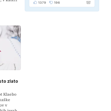
vprašala. "Verjetno na
1379
196
pokopališču!"
sto zlato
t Klaebo
ekaške
ov v
skih igrah