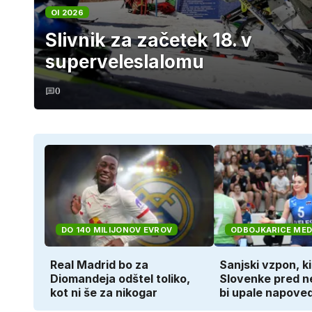
OI 2026
Slivnik za začetek 18. v
superveleslalomu
0
DO 140 MILIJONOV EVROV
ODBOJKARICE MED
Real Madrid bo za
Sanjski vzpon, ki
Diomandeja odštel toliko,
Slovenke pred ne
kot ni še za nikogar
bi upale napoved