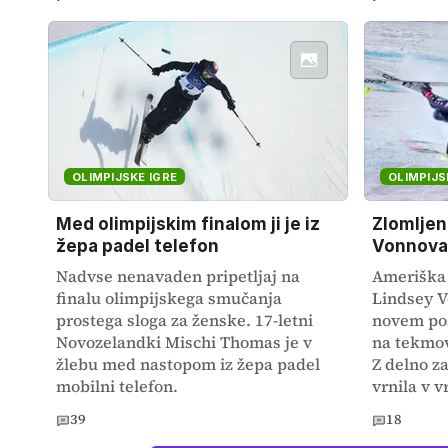
OLIMPIJSKE IGRE
OLIMPIJS
Med olimpijskim finalom ji je iz
Zlomljen
žepa padel telefon
Vonnova 
Nadvse nenavaden pripetljaj na
Ameriška
finalu olimpijskega smučanja
Lindsey V
prostega sloga za ženske. 17-letni
novem pos
Novozelandki Mischi Thomas je v
na tekmov
žlebu med nastopom iz žepa padel
Z delno z
mobilni telefon.
vrnila v vr
39
18