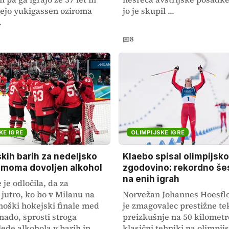
ejo yukigassen oziroma
jo je skupil ...
.
8
KE IGRE
OLIMPIJSKE IGRE
kih barih za nedeljsko
Klaebo spisal olimpijsko
jemoma dovoljen alkohol
zgodovino: rekordno še
na enih igrah
je odločila, da za
 jutro, ko bo v Milanu na
Norvežan Johannes Hoesflo
oški hokejski finale med
je zmagovalec prestižne t
nado, sprosti stroga
preizkušnje na 50 kilometr
lede alkohola v barih in
klasični tehniki na olimpij