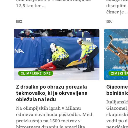
12,5 km ter ...
disciplini
čimer je ..
2
0
OLIMPIJSKE IGRE
ZIMSKI Š
Z drsalko po obrazu porezala
Giacomel
tekmovalko, ki je okrvavljena
bolnišnic
obležala na ledu
Italijans
Na olimpijskih igrah v Milanu
Giacomel 
odmeva nova huda poškodba. Med
skupinski
preizkušnjo na 1500 metrov v
vodil po d
hitrostnem drsanju je ameriška
nepričako