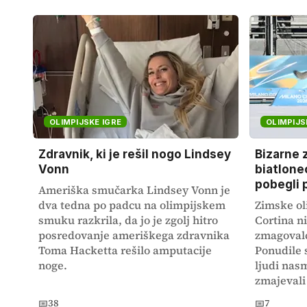
OLIMPIJSKE IGRE
OLIMPIJS
Zdravnik, ki je rešil nogo Lindsey
Bizarne 
Vonn
biatlonec
pobegli 
Ameriška smučarka Lindsey Vonn je
dva tedna po padcu na olimpijskem
Zimske ol
smuku razkrila, da jo je zgolj hitro
Cortina ni
posredovanje ameriškega zdravnika
zmagovalc
Toma Hacketta rešilo amputacije
Ponudile s
noge.
ljudi nasm
zmajevali 
38
7