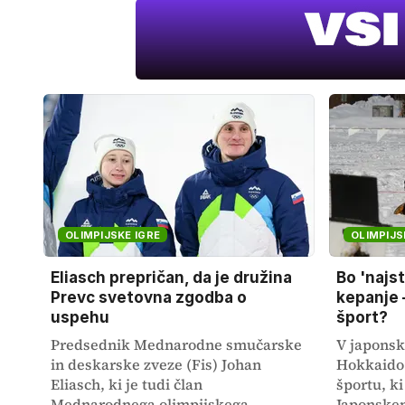
OLIMPIJSKE IGRE
OLIMPIJS
Eliasch prepričan, da je družina
Bo 'najst
Prevc svetovna zgodba o
kepanje –
uspehu
šport?
Predsednik Mednarodne smučarske
V japonsk
in deskarske zveze (Fis) Johan
Hokkaido 
Eliasch, ki je tudi član
športu, ki
Mednarodnega olimpijskega
Japonskem 