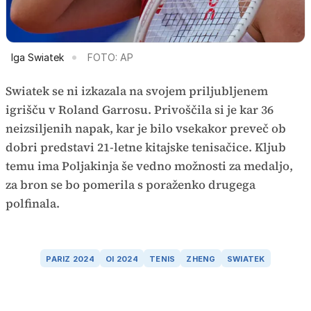
Iga Swiatek
FOTO: AP
Swiatek se ni izkazala na svojem priljubljenem
igrišču v Roland Garrosu. Privoščila si je kar 36
neizsiljenih napak, kar je bilo vsekakor preveč ob
dobri predstavi 21-letne kitajske tenisačice. Kljub
temu ima Poljakinja še vedno možnosti za medaljo,
za bron se bo pomerila s poraženko drugega
polfinala.
PARIZ 2024
OI 2024
TENIS
ZHENG
SWIATEK