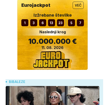
Eurojackpot
VEČ
Izžrebane številke
1
3
6
13
23
5
7
Naslednji krog
10.000.000 €
11. 08. 2026
BIBALEZE