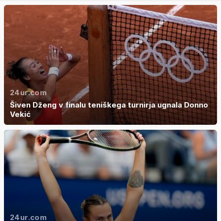
24ur.com
Šiven Dženg v finalu teniškega turnirja ugnala Donno
Vekić
24ur.com