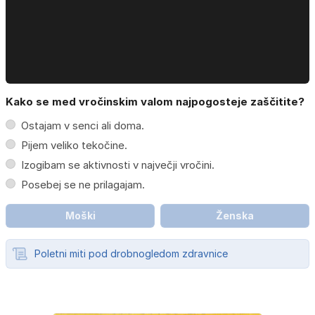
Kako se med vročinskim valom najpogosteje zaščitite?
Ostajam v senci ali doma.
Pijem veliko tekočine.
Izogibam se aktivnosti v največji vročini.
Posebej se ne prilagajam.
Moški
Ženska
Poletni miti pod drobnogledom zdravnice