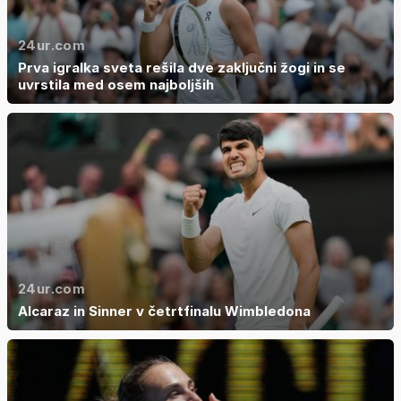
24ur.com
Prva igralka sveta rešila dve zaključni žogi in se
uvrstila med osem najboljših
24ur.com
Alcaraz in Sinner v četrtfinalu Wimbledona