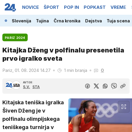
NOVICE
ŠPORT
POP IN
POPKAST
VREME
Slovenija
Tujina
Črna kronika
Dejstva
Tuja scena
PARIZ 2024
Kitajka Dženg v polfinalu presenetila
prvo igralko sveta
Pariz, 01. 08. 2024 14.27
1 min branja
0
AVTOR:
S.V.
STA
Kitajska teniška igralka
Šiven Dženg je v
polfinalu olimpijskega
teniškega turnirja v