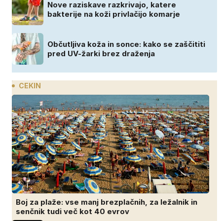
Nove raziskave razkrivajo, katere
bakterije na koži privlačijo komarje
Občutljiva koža in sonce: kako se zaščititi
pred UV-žarki brez draženja
CEKIN
Boj za plaže: vse manj brezplačnih, za ležalnik in
senčnik tudi več kot 40 evrov