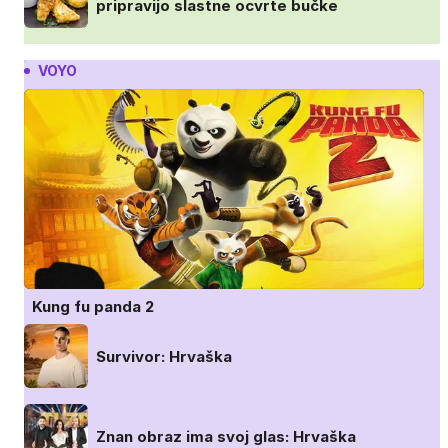
pripravijo slastne ocvrte bučke
VOYO
Kung fu panda 2
Survivor: Hrvaška
Znan obraz ima svoj glas: Hrvaška