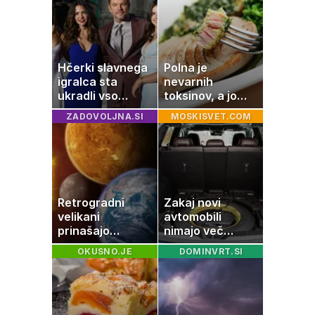
Hčerki slavnega
Polna je
igralca sta
nevarnih
ukradli vso
toksinov, a jo
pozornost
imamo vsi radi:
ZADOVOLJNA.SI
MOSKISVET.COM
to je najbolj
nezdrava riba, ki
jo mnogi redno
uživajo
Retrogradni
Zakaj novi
velikani
avtomobili
prinašajo
nimajo več
pomembne
rezervne gume?
OKUSNO.JE
DOMINVRT.SI
premike – kaj
pomeni, da so
Saturn, Neptun
in Pluton hkrati
retrogradni?