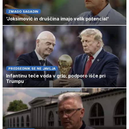
ZMAGO SAGADIN
'Joksimović in druščina imajo velik potencial'
PREDSEDNIK SE NE JAVLJA
Infantinu teče voda v grlo: podporo išče pri
Trumpu