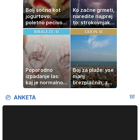
Bolj sočno kot
Ko začne grmeti,
jogurtovo:
naredite najprej
poletno pecivo,
to: strokovnjaki
ki vedno uspe
opozarjajo na
BIBALEZE.SI
CEKIN.SI
pogosto napako
Poporodno
Boj za plaže: vse
izpadanje las:
manj
kaj je normalno
brezplačnih, za
in kako si
ležalnik in
pomagati
senčnik tudi več
ANKETA
kot 40 evrov