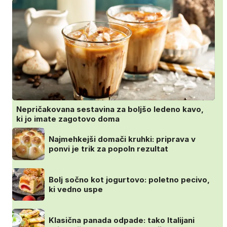
Nepričakovana sestavina za boljšo ledeno kavo,
ki jo imate zagotovo doma
Najmehkejši domači kruhki: priprava v
ponvi je trik za popoln rezultat
Bolj sočno kot jogurtovo: poletno pecivo,
ki vedno uspe
Klasična panada odpade: tako Italijani