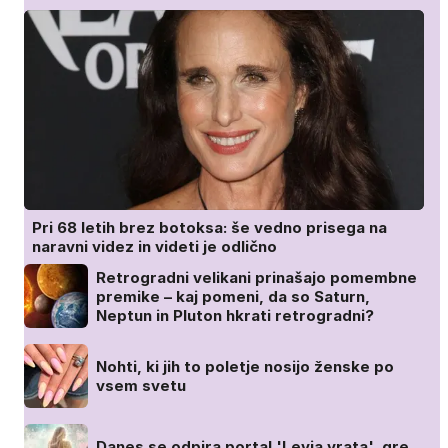
Pri 68 letih brez botoksa: še vedno prisega na
naravni videz in videti je odlično
Retrogradni velikani prinašajo pomembne
premike – kaj pomeni, da so Saturn,
Neptun in Pluton hkrati retrogradni?
Nohti, ki jih to poletje nosijo ženske po
vsem svetu
Danes se odpira portal 'Levja vrata', gre