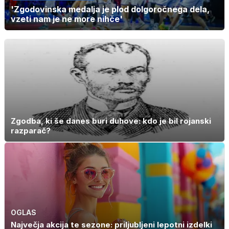
'Zgodovinska medalja je plod dolgoročnega dela,
vzeti nam je ne more nihče'
Zgodba, ki še danes buri duhove: kdo je bil rojanski
razparač?
OGLAS
Največja akcija te sezone: priljubljeni lepotni izdelki