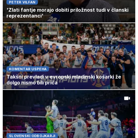
PETER VILFAN
'Zlati fantje morajo dobiti priložnost tudi v članski
reprezentanci'
KOMENTAR USPEHA
Takšni prevladi v evropski mladinski košarki že
dolgo nismo bili priča
SLOVENSKI ODBOJKARJI