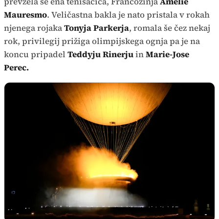
prevzela še ena tenisačica, Francozinja
Amelie
Mauresmo
. Veličastna bakla je nato pristala v rokah
njenega rojaka
Tonyja Parkerja
, romala še čez nekaj
rok, privilegij prižiga olimpijskega ognja pa je na
koncu pripadel
Teddyju Rinerju
in
Marie-Jose
Perec.