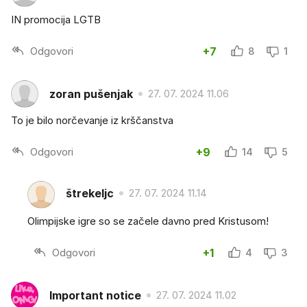
IN promocija LGTB
Odgovori
+7
8
1
zoran pušenjak
27. 07. 2024 11.06
To je bilo norčevanje iz krščanstva
Odgovori
+9
14
5
štrekeljc
27. 07. 2024 11.14
Olimpijske igre so se začele davno pred Kristusom!
Odgovori
+1
4
3
Important notice
27. 07. 2024 11.02