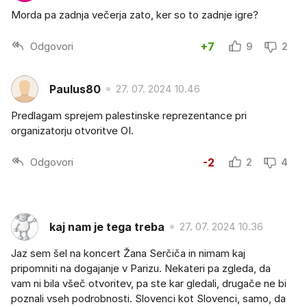
Morda pa zadnja večerja zato, ker so to zadnje igre?
Odgovori
+7
9
2
Paulus80
27. 07. 2024 10.46
Predlagam sprejem palestinske reprezentance pri
organizatorju otvoritve OI.
Odgovori
-2
2
4
kaj nam je tega treba
27. 07. 2024 10.36
Jaz sem šel na koncert Žana Serčiča in nimam kaj
pripomniti na dogajanje v Parizu. Nekateri pa zgleda, da
vam ni bila všeč otvoritev, pa ste kar gledali, drugače ne bi
poznali vseh podrobnosti. Slovenci kot Slovenci, samo, da