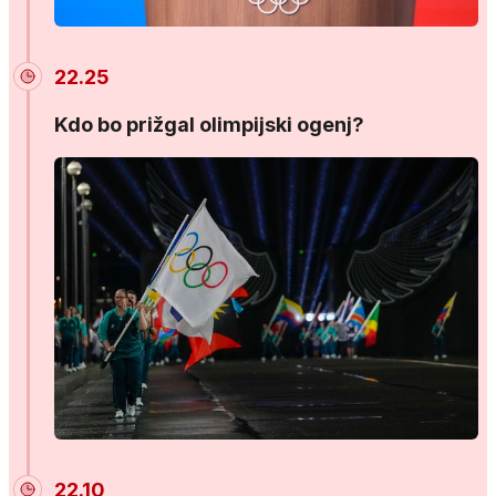
22.25
Kdo bo prižgal olimpijski ogenj?
22.10