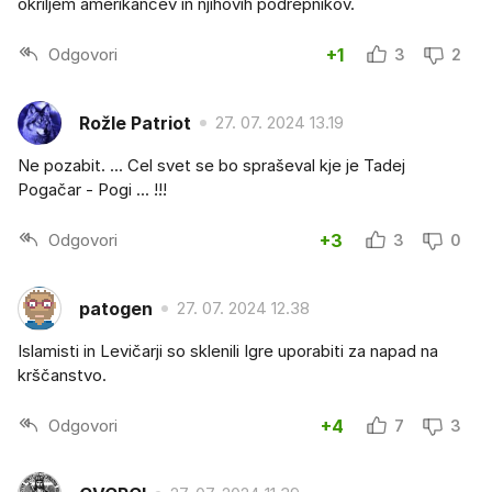
okriljem amerikancev in njihovih podrepnikov.
Odgovori
+1
3
2
Rožle Patriot
27. 07. 2024 13.19
Ne pozabit. ... Cel svet se bo spraševal kje je Tadej
Pogačar - Pogi ... !!!
Odgovori
+3
3
0
patogen
27. 07. 2024 12.38
Islamisti in Levičarji so sklenili Igre uporabiti za napad na
krščanstvo.
Odgovori
+4
7
3