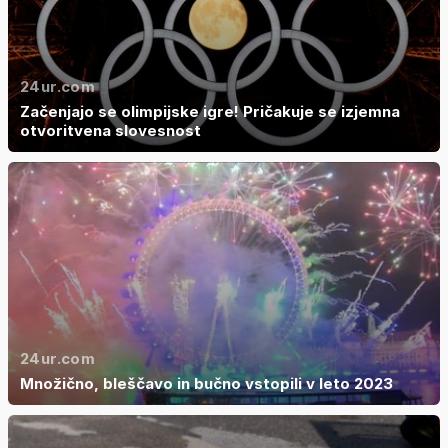
24ur.com
Začenjajo se olimpijske igre! Pričakuje se izjemna
otvoritvena slovesnost
24ur.com
Množično, bleščavo in bučno vstopili v leto 2023