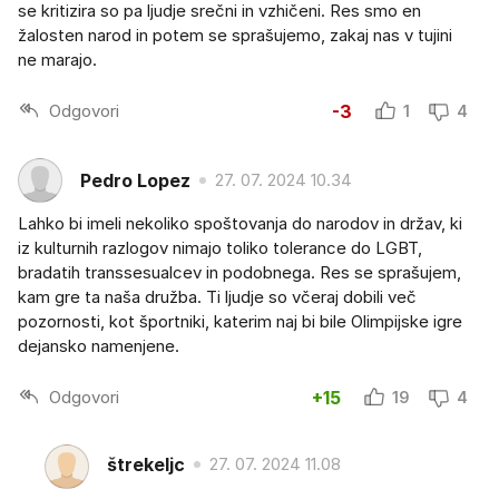
se kritizira so pa ljudje srečni in vzhičeni. Res smo en
žalosten narod in potem se sprašujemo, zakaj nas v tujini
ne marajo.
Odgovori
-3
1
4
Pedro Lopez
27. 07. 2024 10.34
Lahko bi imeli nekoliko spoštovanja do narodov in držav, ki
iz kulturnih razlogov nimajo toliko tolerance do LGBT,
bradatih transsesualcev in podobnega. Res se sprašujem,
kam gre ta naša družba. Ti ljudje so včeraj dobili več
pozornosti, kot športniki, katerim naj bi bile Olimpijske igre
dejansko namenjene.
Odgovori
+15
19
4
štrekeljc
27. 07. 2024 11.08