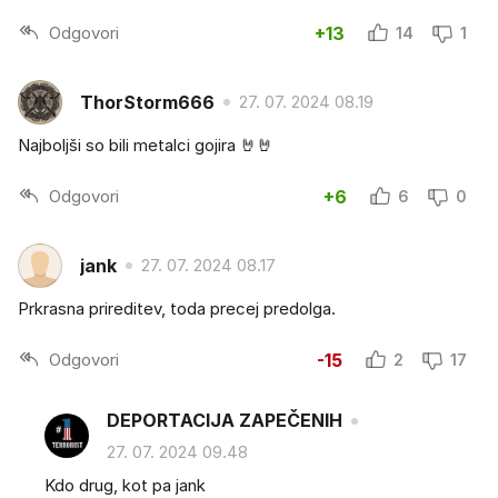
Odgovori
+13
14
1
ThorStorm666
27. 07. 2024 08.19
Najboljši so bili metalci gojira 🤘🤘
Odgovori
+6
6
0
jank
27. 07. 2024 08.17
Prkrasna prireditev, toda precej predolga.
Odgovori
-15
2
17
DEPORTACIJA ZAPEČENIH
27. 07. 2024 09.48
Kdo drug, kot pa jank