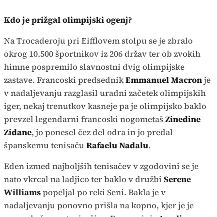
Kdo je prižgal olimpijski ogenj?
Na Trocaderoju pri Eifflovem stolpu se je zbralo
okrog 10.500 športnikov iz 206 držav ter ob zvokih
himne pospremilo slavnostni dvig olimpijske
zastave. Francoski predsednik
Emmanuel Macron
je
v nadaljevanju razglasil uradni začetek olimpijskih
iger, nekaj trenutkov kasneje pa je olimpijsko baklo
prevzel legendarni francoski nogometaš
Zinedine
Zidane
, jo ponesel čez del odra in jo predal
španskemu tenisaču
Rafaelu Nadalu
.
Eden izmed najboljših tenisačev v zgodovini se je
nato vkrcal na ladjico ter baklo v družbi
Serene
Williams
popeljal po reki Seni. Bakla je v
nadaljevanju ponovno prišla na kopno, kjer je je