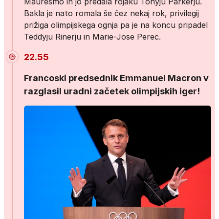
Mauresmo in jo predala rojaku Tonyju Parkerju.
Bakla je nato romala še čez nekaj rok, privilegij
prižiga olimpijskega ognja pa je na koncu pripadel
Teddyju Rinerju in Marie-Jose Perec.
22.55
Francoski predsednik Emmanuel Macron v
razglasil uradni začetek olimpijskih iger!