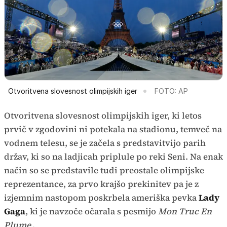
Otvoritvena slovesnost olimpijskih iger
FOTO: AP
Otvoritvena slovesnost olimpijskih iger, ki letos
prvič v zgodovini ni potekala na stadionu, temveč na
vodnem telesu, se je začela s predstavitvijo parih
držav, ki so na ladjicah priplule po reki Seni. Na enak
način so se predstavile tudi preostale olimpijske
reprezentance, za prvo krajšo prekinitev pa je z
izjemnim nastopom poskrbela ameriška pevka
Lady
Gaga
, ki je navzoče očarala s pesmijo
Mon Truc En
Plume
.