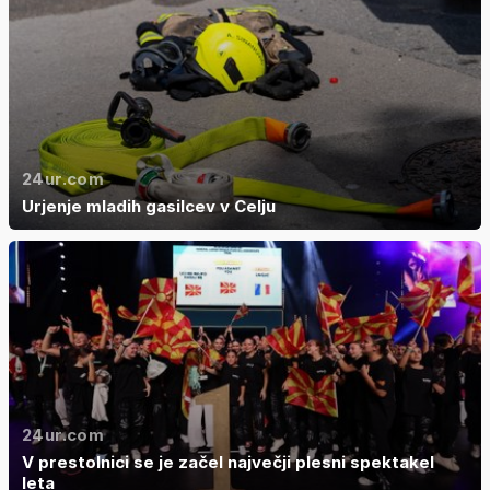
24ur.com
Urjenje mladih gasilcev v Celju
24ur.com
V prestolnici se je začel največji plesni spektakel
leta