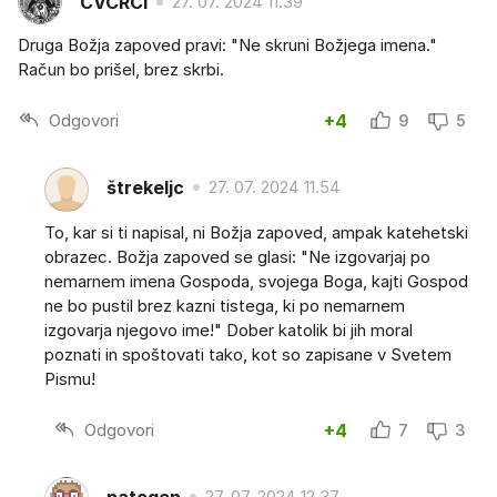
CVCRCI
27. 07. 2024 11.39
Druga Božja zapoved pravi: "Ne skruni Božjega imena."
Račun bo prišel, brez skrbi.
Odgovori
+4
9
5
štrekeljc
27. 07. 2024 11.54
To, kar si ti napisal, ni Božja zapoved, ampak katehetski
obrazec. Božja zapoved se glasi: "Ne izgovarjaj po
nemarnem imena Gospoda, svojega Boga, kajti Gospod
ne bo pustil brez kazni tistega, ki po nemarnem
izgovarja njegovo ime!" Dober katolik bi jih moral
poznati in spoštovati tako, kot so zapisane v Svetem
Pismu!
Odgovori
+4
7
3
patogen
27. 07. 2024 12.37