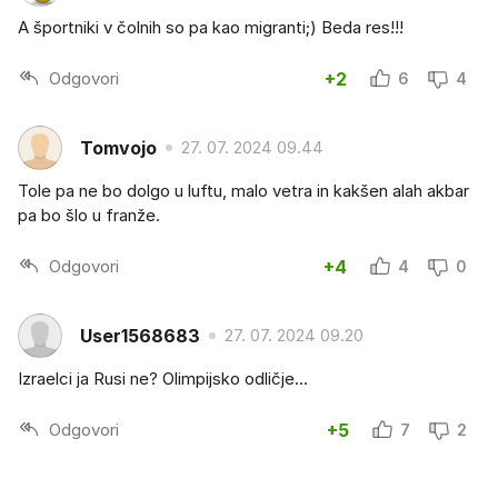
A športniki v čolnih so pa kao migranti;) Beda res!!!
Odgovori
+2
6
4
Tomvojo
27. 07. 2024 09.44
Tole pa ne bo dolgo u luftu, malo vetra in kakšen alah akbar
pa bo šlo u franže.
Odgovori
+4
4
0
User1568683
27. 07. 2024 09.20
Izraelci ja Rusi ne? Olimpijsko odličje...
Odgovori
+5
7
2