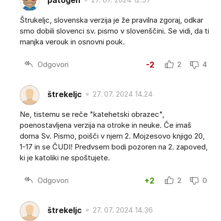
Štrukeljc, slovenska verzija je že pravilna zgoraj, odkar
smo dobili slovenci sv. pismo v slovenščini. Se vidi, da ti
manjka verouk in osnovni pouk.
Odgovori
-2
2
4
štrekeljc
27. 07. 2024 14.24
Ne, tistemu se reče "katehetski obrazec",
poenostavljena verzija na otroke in neuke. Če imaš
doma Sv. Pismo, poišči v njem 2. Mojzesovo knjigo 20,
1-17 in se ČUDI! Predvsem bodi pozoren na 2. zapoved,
ki je katoliki ne spoštujete.
Odgovori
+2
2
0
štrekeljc
27. 07. 2024 14.36