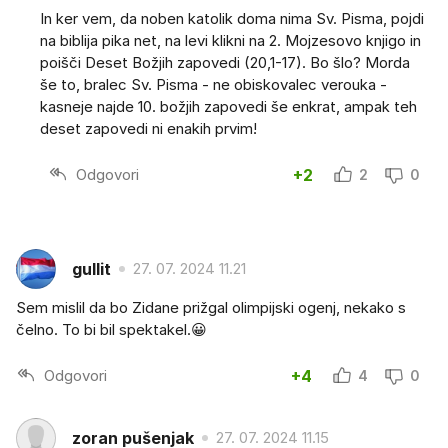
In ker vem, da noben katolik doma nima Sv. Pisma, pojdi
na biblija pika net, na levi klikni na 2. Mojzesovo knjigo in
poišči Deset Božjih zapovedi (20,1-17). Bo šlo? Morda
še to, bralec Sv. Pisma - ne obiskovalec verouka -
kasneje najde 10. božjih zapovedi še enkrat, ampak teh
deset zapovedi ni enakih prvim!
Odgovori
+2
2
0
gullit
27. 07. 2024 11.21
Sem mislil da bo Zidane prižgal olimpijski ogenj, nekako s
čelno. To bi bil spektakel.😀
Odgovori
+4
4
0
zoran pušenjak
27. 07. 2024 11.15