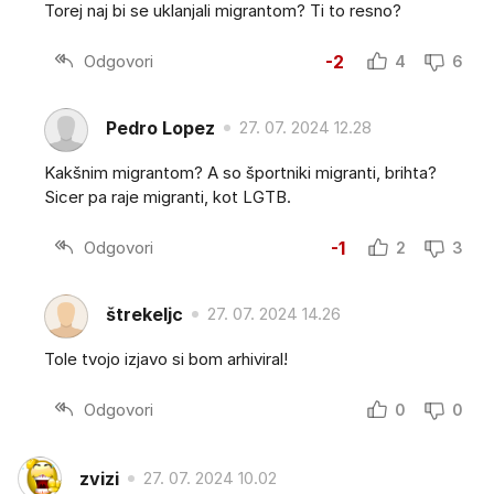
Torej naj bi se uklanjali migrantom? Ti to resno?
Odgovori
-2
4
6
Pedro Lopez
27. 07. 2024 12.28
Kakšnim migrantom? A so športniki migranti, brihta?
Sicer pa raje migranti, kot LGTB.
Odgovori
-1
2
3
štrekeljc
27. 07. 2024 14.26
Tole tvojo izjavo si bom arhiviral!
Odgovori
0
0
zvizi
27. 07. 2024 10.02