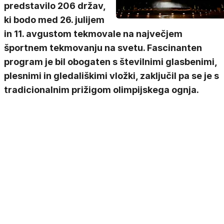
predstavilo 206 držav,
ki bodo med 26. julijem
in 11. avgustom tekmovale na največjem
športnem tekmovanju na svetu. Fascinanten
program je bil obogaten s številnimi glasbenimi,
plesnimi in gledališkimi vložki, zaključil pa se je s
tradicionalnim prižigom olimpijskega ognja.