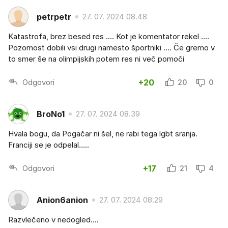
petrpetr
27. 07. 2024 08.48
Katastrofa, brez besed res .... Kot je komentator rekel ....
Pozornost dobili vsi drugi namesto športniki .... Če gremo v
to smer še na olimpijskih potem res ni več pomoči
Odgovori
+20
20
0
BroNo1
27. 07. 2024 08.39
Hvala bogu, da Pogačar ni šel, ne rabi tega lgbt sranja.
Franciji se je odpelal…..
Odgovori
+17
21
4
Anion6anion
27. 07. 2024 08.29
Razvlečeno v nedogled....