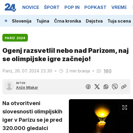
NOVICE
ŠPORT
POP IN
POPKAST
VREME
Slovenija
Tujina
Črna kronika
Dejstva
Tuja scena
PARIZ 2024
Ogenj razsvetlil nebo nad Parizom, naj
se olimpijske igre začnejo!
Pariz, 26. 07. 2024 23.30
2 min branja
160
AVTOR:
Anže Mlakar
Na otvoritveni
slovesnosti olimpijskih
iger v Parizu se je pred
320.000 gledalci