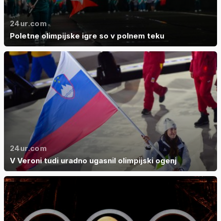
24ur.com
Poletne olimpijske igre so v polnem teku
24ur.com
V Veroni tudi uradno ugasnil olimpijski ogenj