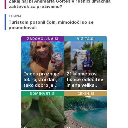
Zakaj naj bi Anamaria Goltes v resnici umaknila
zahtevek za preživnino?
TUJINA
Turistom potonil čoln, mimoidoči so se
posmehovali
ZADOVOLJNA.SI
VIZITA.SI
Danes praznuje
21 kilometrov,
53. rojstni dan,
tisoče odločitev
tako dobro je
in ena velika
videti znana
želja: živeti na
DOMINVRT.SI
CEKIN.SI
Slovenka
polno s
sladkorno
boleznijo