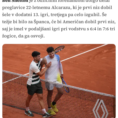
Ben Shelton
je z odličnim forehandom dolgo delal
preglavice 22-letnemu Alcarazu, ki je prvi niz dobil
šele v dodatni 13. igri, tretjega pa celo izgubil. Še
težje bi bilo za Španca, če bi Američan dobil prvi niz,
saj je imel v podaljšani igri pri vodstvu s 6:4 in 7:6 tri
žogice, da ga osvoji.