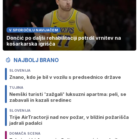
V SPOROČILU NAVIJAČEM
Dončić po daljši rehabilitaciji potrdil vrnitev na
košarkarska igrišča
NAJBOLJ BRANO
SLOVENIJA
Znano, kdo je bil v vozilu s predsednico države
TUJINA
Nemški turisti 'zažgali' luksuzni apartma: peli, se
zabavali in kazali sredinec
SLOVENIJA
Trije AirTractorji nad nov požar, v bližini požarišča
jadrali padalci
DOMAČA SCENA