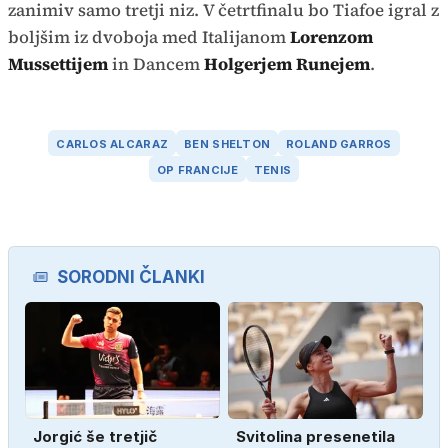
zanimiv samo tretji niz. V četrtfinalu bo Tiafoe igral z
boljšim iz dvoboja med Italijanom
Lorenzom
Mussettijem
in Dancem
Holgerjem Runejem
.
CARLOS ALCARAZ
BEN SHELTON
ROLAND GARROS
OP FRANCIJE
TENIS
SORODNI ČLANKI
Jorgić še tretjič
Svitolina presenetila