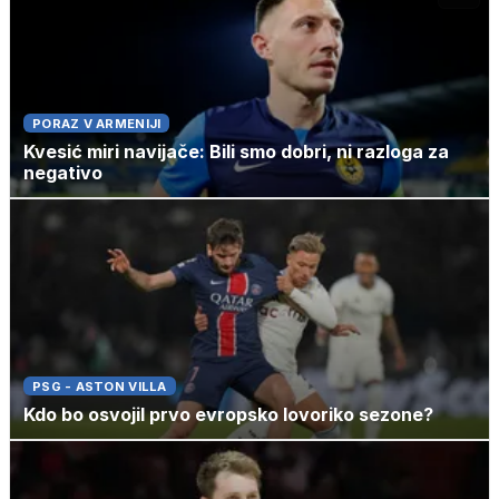
PORAZ V ARMENIJI
Kvesić miri navijače: Bili smo dobri, ni razloga za
negativo
PSG - ASTON VILLA
Kdo bo osvojil prvo evropsko lovoriko sezone?