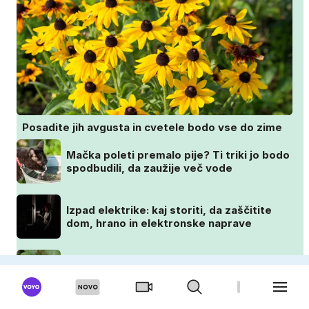
Posadite jih avgusta in cvetele bodo vse do zime
Mačka poleti premalo pije? Ti triki jo bodo
spodbudili, da zaužije več vode
Izpad elektrike: kaj storiti, da zaščitite
dom, hrano in elektronske naprave
Črne pege na vrtnicah? Ta preprosta
sestavina pomaga preprečiti težavo