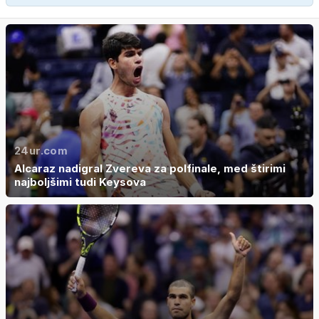
24ur.com
Alcaraz nadigral Zvereva za polfinale, med štirimi
najboljšimi tudi Keysova