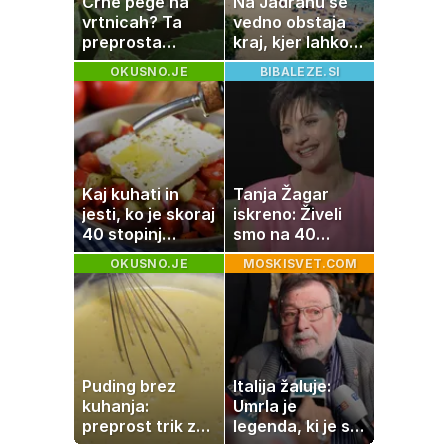
Črne pege na
Na Jadranu še
vrtnicah? Ta
vedno obstaja
preprosta
kraj, kjer lahko
sestavina
dopustujete
OKUSNO.JE
BIBALEZE.SI
pomaga
poceni:
preprečiti
nastanitev že od
težavo
10 evrov, kosilo
za pet evrov
Kaj kuhati in
Tanja Žagar
jesti, ko je skoraj
iskreno: Živeli
40 stopinj
smo na 40
Celzija: 5 kosil
kvadratih, a
OKUSNO.JE
MOSKISVET.COM
brez prižiganja
imela sem vse,
pečice
kar otrok
potrebuje
Puding brez
Italija žaluje:
kuhanja:
Umrla je
preprost trik za
legenda, ki je s
pripravo v le
svojimi pesmimi