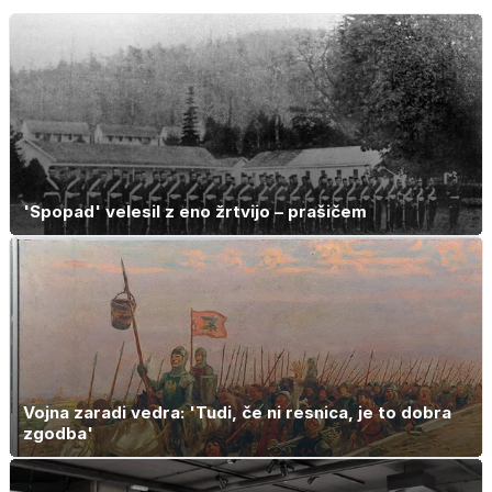
nekaj minutah
zaznamovala
Italijo
'Spopad' velesil z eno žrtvijo – prašičem
Vojna zaradi vedra: 'Tudi, če ni resnica, je to dobra
zgodba'