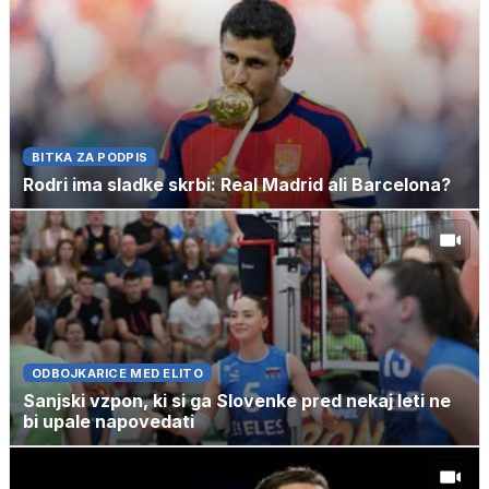
BITKA ZA PODPIS
Rodri ima sladke skrbi: Real Madrid ali Barcelona?
ODBOJKARICE MED ELITO
Sanjski vzpon, ki si ga Slovenke pred nekaj leti ne
bi upale napovedati