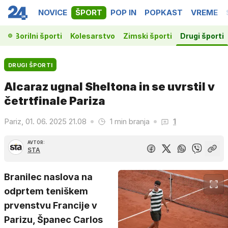
NOVICE
ŠPORT
POP IN
POPKAST
VREME
ka
Borilni športi
Kolesarstvo
Zimski športi
Drugi športi
DRUGI ŠPORTI
Alcaraz ugnal Sheltona in se uvrstil v
četrtfinale Pariza
Pariz, 01. 06. 2025 21.08
1 min branja
1
AVTOR:
STA
Branilec naslova na
odprtem teniškem
prvenstvu Francije v
Parizu, Španec Carlos