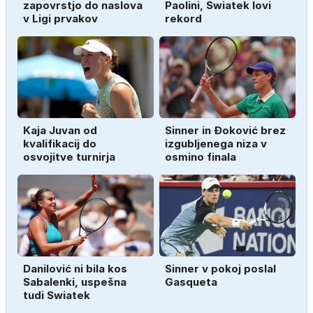
zapovrstjo do naslova
Paolini, Swiatek lovi
v Ligi prvakov
rekord
Kaja Juvan od
Sinner in Đoković brez
kvalifikacij do
izgubljenega niza v
osvojitve turnirja
osmino finala
Danilović ni bila kos
Sinner v pokoj poslal
Sabalenki, uspešna
Gasqueta
tudi Swiatek