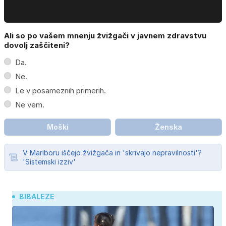
Ali so po vašem mnenju žvižgači v javnem zdravstvu
dovolj zaščiteni?
Da.
Ne.
Le v posameznih primerih.
Ne vem.
Moški
Ženska
V Mariboru iščejo žvižgača in 'skrivajo nepravilnosti'?
'Sistemski izziv'
BIBALEZE