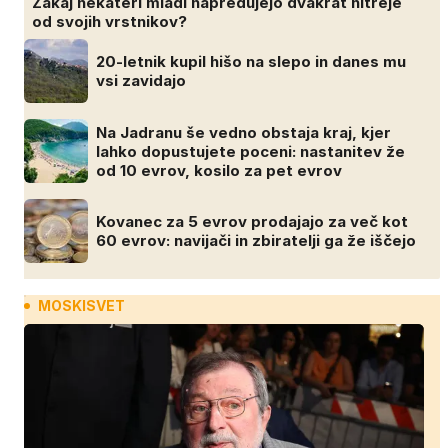
Zakaj nekateri mladi napredujejo dvakrat hitreje
od svojih vrstnikov?
20-letnik kupil hišo na slepo in danes mu
vsi zavidajo
Na Jadranu še vedno obstaja kraj, kjer
lahko dopustujete poceni: nastanitev že
od 10 evrov, kosilo za pet evrov
Kovanec za 5 evrov prodajajo za več kot
60 evrov: navijači in zbiratelji ga že iščejo
MOSKISVET