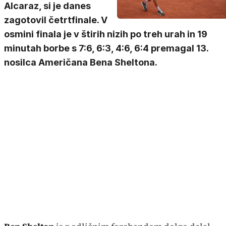
Alcaraz, si je danes
zagotovil četrtfinale. V
osmini finala je v štirih nizih po treh urah in 19
minutah borbe s 7:6, 6:3, 4:6, 6:4 premagal 13.
nosilca Američana Bena Sheltona.