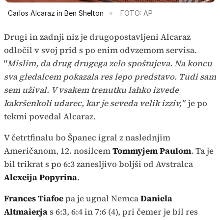
Carlos Alcaraz in Ben Shelton
FOTO: AP
Drugi in zadnji niz je drugopostavljeni Alcaraz
odločil v svoj prid s po enim odvzemom servisa.
"
Mislim, da drug drugega zelo spoštujeva. Na koncu
sva gledalcem pokazala res lepo predstavo. Tudi sam
sem užival. V vsakem trenutku lahko izvede
kakršenkoli udarec, kar je seveda velik izziv,"
je po
tekmi povedal Alcaraz.
V četrtfinalu bo Španec igral z naslednjim
Američanom, 12. nosilcem
Tommyjem Paulom
. Ta je
bil trikrat s po 6:3 zanesljivo boljši od Avstralca
Alexeija Popyrina
.
Frances Tiafoe
pa je ugnal Nemca
Daniela
Altmaierja
s 6:3, 6:4 in 7:6 (4), pri čemer je bil res