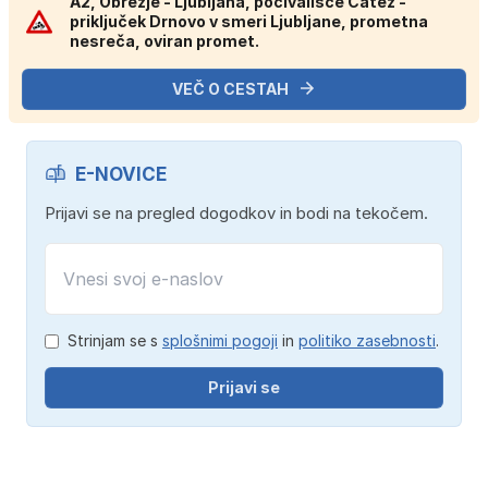
A2, Obrežje - Ljubljana, počivališče Čatež -
priključek Drnovo v smeri Ljubljane, prometna
nesreča, oviran promet.
VEČ O CESTAH
E-NOVICE
Prijavi se na pregled dogodkov in bodi na tekočem.
Strinjam se s
splošnimi pogoji
in
politiko zasebnosti
.
Prijavi se