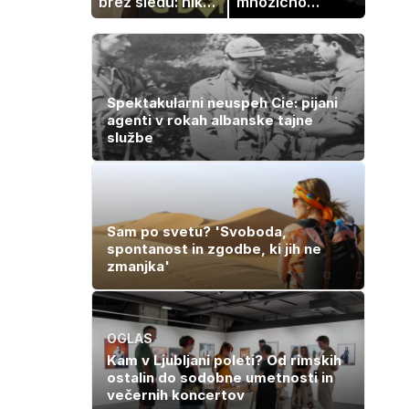
brez sledu: nikoli
množično
ga niso našli,
prodajajo
nato je prišla še
družinske
ena tragedija
zbirke: raje
imajo denar kot
umetnine
Spektakularni neuspeh Cie: pijani
agenti v rokah albanske tajne
službe
Sam po svetu? 'Svoboda,
spontanost in zgodbe, ki jih ne
zmanjka'
OGLAS
Kam v Ljubljani poleti? Od rimskih
ostalin do sodobne umetnosti in
večernih koncertov