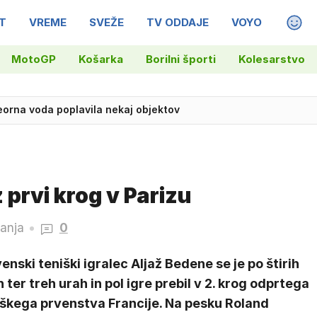
T
VREME
SVEŽE
TV ODDAJE
VOYO
MAGA
MotoGP
Košarka
Borilni športi
Kolesarstvo
eorna voda poplavila nekaj objektov
prvi krog v Parizu
ranja
0
enski teniški igralec Aljaž Bedene se je po štirih
h ter treh urah in pol igre prebil v 2. krog odprtega
iškega prvenstva Francije. Na pesku Roland