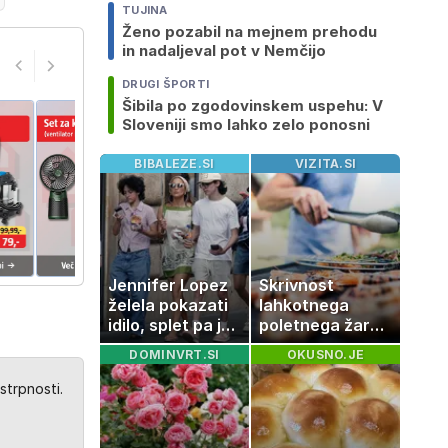
TUJINA
Ženo pozabil na mejnem prehodu
in nadaljeval pot v Nemčijo
DRUGI ŠPORTI
Šibila po zgodovinskem uspehu: V
Sloveniji smo lahko zelo ponosni
BIBALEZE.SI
VIZITA.SI
Jennifer Lopez
Skrivnost
želela pokazati
lahkotnega
idilo, splet pa je
poletnega žara,
razburila ena
po katerem ne
DOMINVRT.SI
OKUSNO.JE
stvar
boste
potrebovali
strpnosti.
popoldanskega
spanca