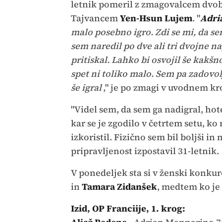
letnik pomeril z zmagovalcem dvo
Tajvancem
Yen-Hsun Lujem
. "
Adri
malo posebno igro. Zdi se mi, da sem
sem naredil po dve ali tri dvojne na
pritiskal. Lahko bi osvojil še kakšno 
spet ni toliko malo. Sem pa zadovol
še igral
," je po zmagi v uvodnem k
"Videl sem, da sem ga nadigral, hote
kar se je zgodilo v četrtem setu, ko 
izkoristil. Fizično sem bil boljši in 
pripravljenost izpostavil 31-letnik.
V ponedeljek sta si v ženski konkur
in
Tamara Zidanšek
, medtem ko je
Izid, OP Franciije, 1. krog: