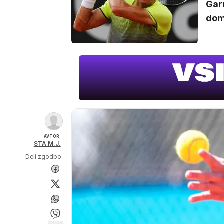
Garr
dom
AVTOR:
STA M.J.
Deli zgodbo: