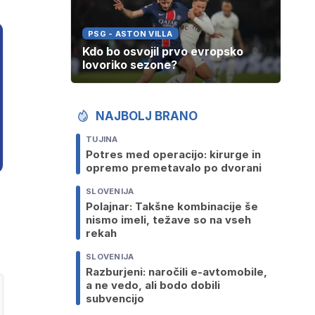
PSG - ASTON VILLA
Kdo bo osvojil prvo evropsko
lovoriko sezone?
NAJBOLJ BRANO
TUJINA
Potres med operacijo: kirurge in
opremo premetavalo po dvorani
SLOVENIJA
Polajnar: Takšne kombinacije še
nismo imeli, težave so na vseh
rekah
SLOVENIJA
Razburjeni: naročili e-avtomobile,
a ne vedo, ali bodo dobili
subvencijo