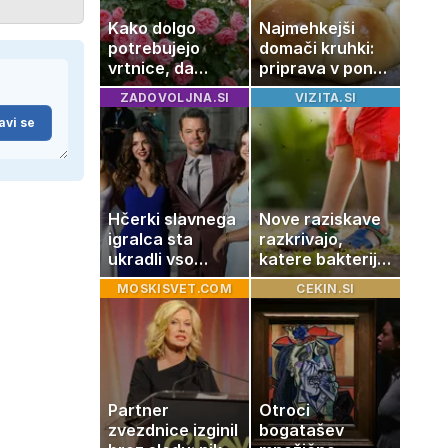
Kako dolgo
Najmehkejši
potrebujejo
domači kruhki:
vrtnice, da
priprava v ponvi
zrastejo? Vse o
je trik za popoln
ZADOVOLJNA.SI
VIZITA.SI
rasti, cvetenju
rezultat
avi se
in negi vrtnic
Hčerki slavnega
Nove raziskave
igralca sta
razkrivajo,
ukradli vso
katere bakterije
pozornost
na koži privlačijo
MOSKISVET.COM
CEKIN.SI
komarje
Partner
Otroci
zvezdnice izginil
bogatašev