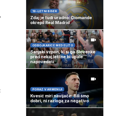
19-LETNI BISER
o
Zdaj je tudi uradno: Diomande
okrepil Real Madrid
ODBOJKARICE MED ELITO
Sanjski vzpon, ki si ga Slovenke
pred nekaj leti ne bi upale
napovedati
g
PORAZ V ARMENIJI
Kvesić miri navijače: Bili smo
dobri, ni razloga za negativo