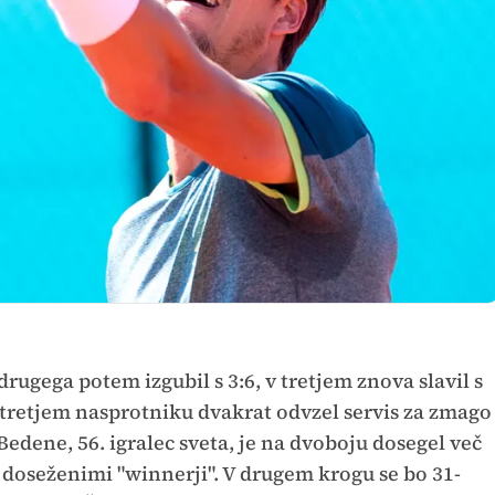
, drugega potem izgubil s 3:6, v tretjem znova slavil s
v tretjem nasprotniku dvakrat odvzel servis za zmago
 Bedene, 56. igralec sveta, je na dvoboju dosegel več
 56 doseženimi "winnerji". V drugem krogu se bo 31-