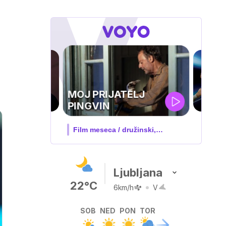
UEFA
SUPERPOKAL
 družinski,
V živo na VOYO: sreda ob 20.30
Ljubljana
22°C
6km/h
V
SOB
NED
PON
TOR