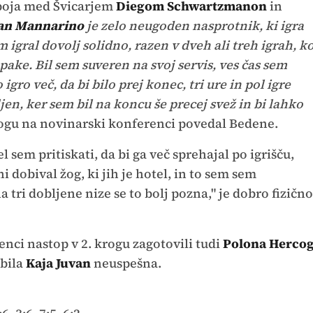
boja med Švicarjem
Diegom Schwartzmanon
in
an Mannarino
je zelo neugoden nasprotnik, ki igra
 igral dovolj solidno, razen v dveh ali treh igrah, k
pake. Bil sem suveren na svoj servis, ves čas sem
igro več, da bi bilo prej konec, tri ure in pol igre
jen, ker sem bil na koncu še precej svež in bi lahko
rogu na novinarski konferenci povedal Bedene.
l sem pritiskati, da bi ga več sprehajal po igrišču,
ni dobival žog, ki jih je hotel, in to sem sem
na tri dobljene nize se to bolj pozna," je dobro fizično
enci nastop v 2. krogu zagotovili tudi
Polona Herco
 bila
Kaja Juvan
neuspešna.