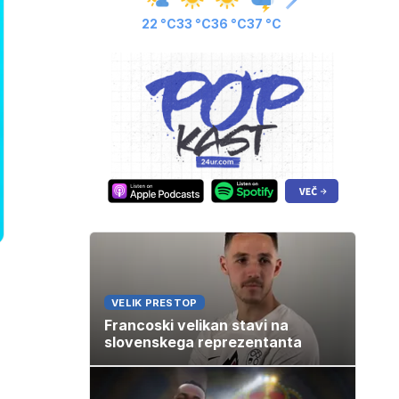
22 °C
33 °C
36 °C
37 °C
VELIK PRESTOP
Francoski velikan stavi na
slovenskega reprezentanta