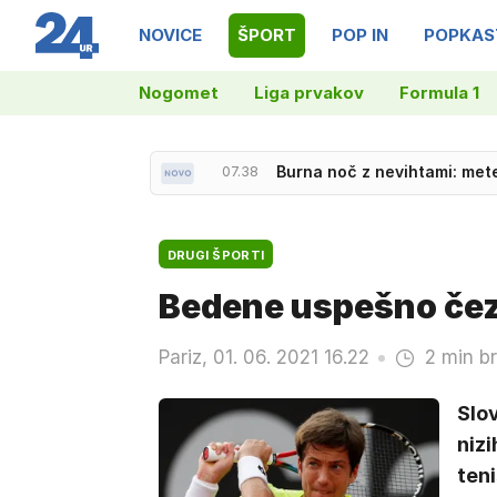
NOVICE
ŠPORT
POP IN
POPKAS
Nogomet
Liga prvakov
Formula 1
07.38
Burna noč z nevihtami: met
DRUGI ŠPORTI
Bedene uspešno čez 
Pariz, 01. 06. 2021 16.22
2 min b
Slov
nizi
ten