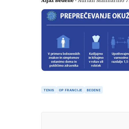
Aljaž Bedene
- Adrian Mannarino 7:6,
TENIS
OP FRANCIJE
BEDENE