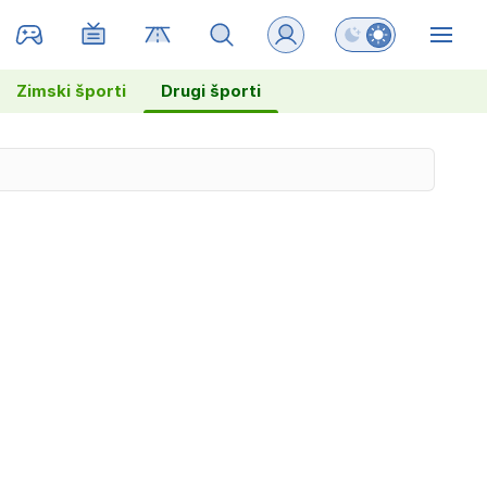
Preklopi barvni na
ZIN
Zimski športi
Drugi športi