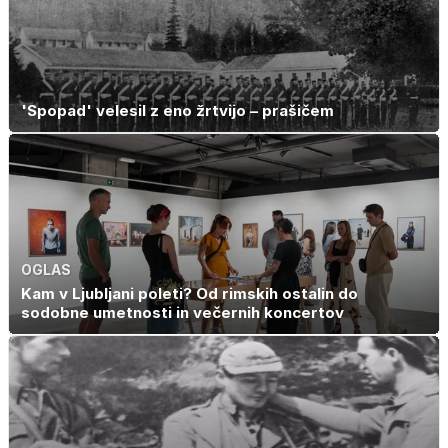
'Spopad' velesil z eno žrtvijo – prašičem
OGLAS
Kam v Ljubljani poleti? Od rimskih ostalin do
sodobne umetnosti in večernih koncertov