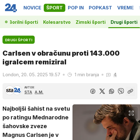
NOVICE
ŠPORT
POP IN
POPKAST
VREME
ka
Borilni športi
Kolesarstvo
Zimski športi
Drugi športi
DRUGI ŠPORTI
Carlsen v obračunu proti 143.000
igralcem remiziral
London, 20. 05. 2025 19.57
1 min branja
4
AVTOR:
STA
A.M.
Najboljši šahist na svetu
po ratingu Mednarodne
šahovske zveze
Magnus Carlsen je v