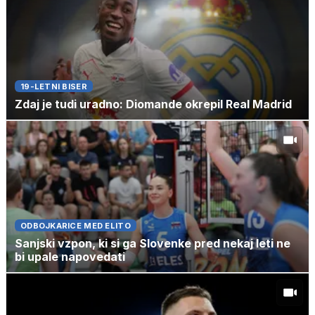
19-LETNI BISER
Zdaj je tudi uradno: Diomande okrepil Real Madrid
ODBOJKARICE MED ELITO
Sanjski vzpon, ki si ga Slovenke pred nekaj leti ne
bi upale napovedati