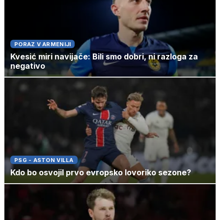
PORAZ V ARMENIJI
Kvesić miri navijače: Bili smo dobri, ni razloga za
negativo
PSG - ASTON VILLA
Kdo bo osvojil prvo evropsko lovoriko sezone?