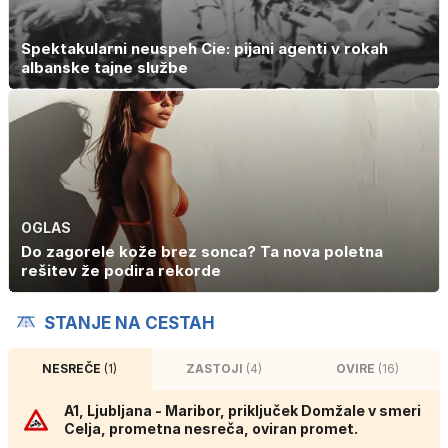
Spektakularni neuspeh Cie: pijani agenti v rokah
albanske tajne službe
OGLAS
Do zagorele kože brez sonca? Ta nova poletna
rešitev že podira rekorde
STANJE NA CESTAH
NESREČE
(1)
ZASTOJI
(4)
OVIRE
(16)
A1, Ljubljana - Maribor, priključek Domžale v smeri
Celja, prometna nesreča, oviran promet.