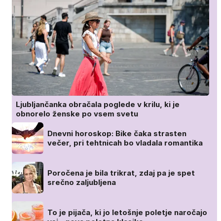
Ljubljančanka obračala poglede v krilu, ki je
obnorelo ženske po vsem svetu
Dnevni horoskop: Bike čaka strasten
večer, pri tehtnicah bo vladala romantika
Poročena je bila trikrat, zdaj pa je spet
srečno zaljubljena
To je pijača, ki jo letošnje poletje naročajo