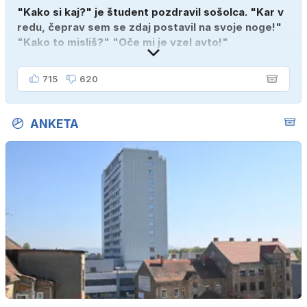
"Kako si kaj?" je študent pozdravil sošolca. "Kar v
redu, čeprav sem se zdaj postavil na svoje noge!"
"Kako to misliš?" "Oče mi je vzel avto!"
715
620
ANKETA