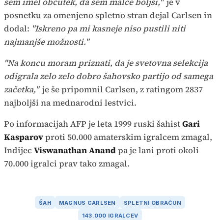
sem imel občutek, da sem malce boljši,"
je v
posnetku za omenjeno spletno stran dejal Carlsen in
dodal:
"Iskreno pa mi kasneje niso pustili niti
najmanjše možnosti."
"Na koncu moram priznati, da je svetovna selekcija
odigrala zelo zelo dobro šahovsko partijo od samega
začetka,"
je še pripomnil Carlsen, z ratingom 2837
najboljši na mednarodni lestvici.
Po informacijah AFP je leta 1999 ruski šahist
Gari
Kasparov
proti 50.000 amaterskim igralcem zmagal,
Indijec
Viswanathan Anand
pa je lani proti okoli
70.000 igralci prav tako zmagal.
ŠAH
MAGNUS CARLSEN
SPLETNI OBRAČUN
143.000 IGRALCEV