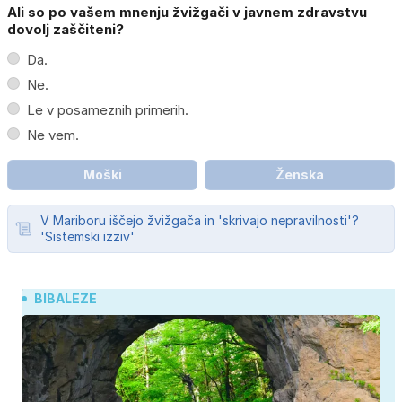
Ali so po vašem mnenju žvižgači v javnem zdravstvu
dovolj zaščiteni?
Da.
Ne.
Le v posameznih primerih.
Ne vem.
Moški
Ženska
V Mariboru iščejo žvižgača in 'skrivajo nepravilnosti'?
'Sistemski izziv'
BIBALEZE