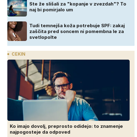
Ste že slišali za "kopanje v zvezdah"? To
naj bi pomirjalo um
Tudi temnejša koža potrebuje SPF: zakaj
zaščita pred soncem ni pomembna le za
svetlopolte
CEKIN
Ko imajo dovolj, preprosto odidejo: to znamenje
najpogosteje da odpoved