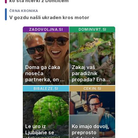
ko sta hčerki z Dončićem
ČRNA KRONIKA
V gozdu našli ukraden kros motor
ZADOVOLJNA.SI
DOMINVRT.SI
Doma ga čaka
Zakaj vaš
noseča
paradižnik
partnerka, on pa
propada? Ena
dopustuje z
napaka lahko
BIBALEZE.SI
CEKIN.SI
drugo
uniči rastline –
tako jih rešite
Le uro iz
Ko imajo dovolj,
Ljubljane se
preprosto