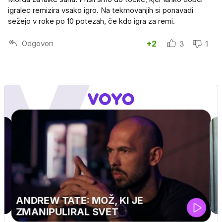
igralec remizira vsako igro. Na tekmovanjih si ponavadi
sežejo v roke po 10 potezah, če kdo igra za remi.
Odgovori
+2
3
1