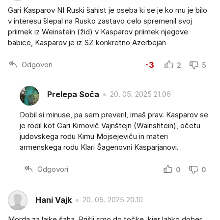
Gari Kasparov NI Ruski šahist je oseba ki se je ko mu je bilo
v interesu šlepal na Rusko zastavo celo spremenil svoj
priimek iz Weinstein (žid) v Kasparov priimek njegove
babice, Kasparov je iz SZ konkretno Azerbejan
Odgovori
-3
2
5
Prelepa Soča
20. 05. 2025 21.06
Dobil si minuse, pa sem preveril, imaš prav. Kasparov se
je rodil kot Gari Kimovič Vajnštejn (Wainshtein), očetu
judovskega rodu Kimu Mojsejeviču in materi
armenskega rodu Klari Šagenovni Kasparjanovi.
Odgovori
0
0
Hani Vajk
20. 05. 2025 20.10
Morda za laike šaha. Prišli smo do točke, kjer lahko dober