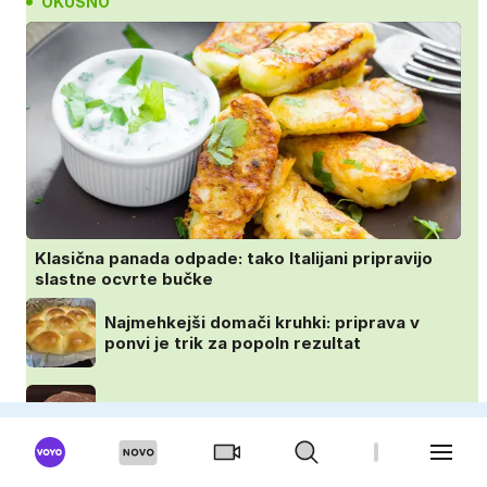
OKUSNO
Klasična panada odpade: tako Italijani pripravijo
slastne ocvrte bučke
Najmehkejši domači kruhki: priprava v
ponvi je trik za popoln rezultat
Najlepši zaključek nedeljskega kosila: 8
sladic brez peke, ki se jih vsi veselijo