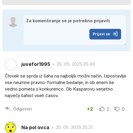
Prijavi se
juvefor1995
20. 05. 2025 20.49
Človek se sprda iz šaha na najboljši možni način. Izpostavlja
vse neumne pravno-formalne bedarije, in ob enem še
vedno pometa s konkurenco. Ob Kasparovu verjetno
največji šahist vseh časov.
Odgovori
+2
2
0
Na pol ovca
20. 05. 2025 20.21