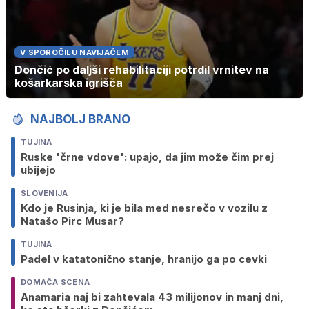
V SPOROČILU NAVIJAČEM
Dončić po daljši rehabilitaciji potrdil vrnitev na
košarkarska igrišča
NAJBOLJ BRANO
TUJINA
Ruske 'črne vdove': upajo, da jim može čim prej
ubijejo
SLOVENIJA
Kdo je Rusinja, ki je bila med nesrečo v vozilu z
Natašo Pirc Musar?
TUJINA
Padel v katatonično stanje, hranijo ga po cevki
DOMAČA SCENA
Anamaria naj bi zahtevala 43 milijonov in manj dni,