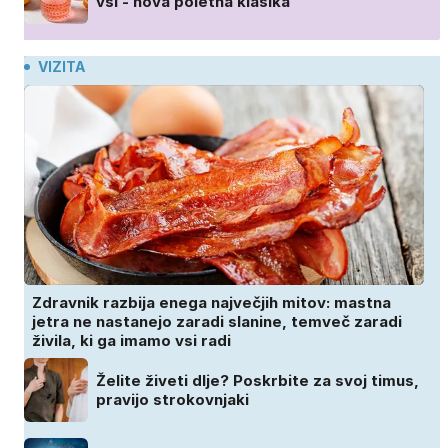
vsi - nova poletna klasika
VIZITA
Zdravnik razbija enega največjih mitov: mastna
jetra ne nastanejo zaradi slanine, temveč zaradi
živila, ki ga imamo vsi radi
Želite živeti dlje? Poskrbite za svoj timus,
pravijo strokovnjaki