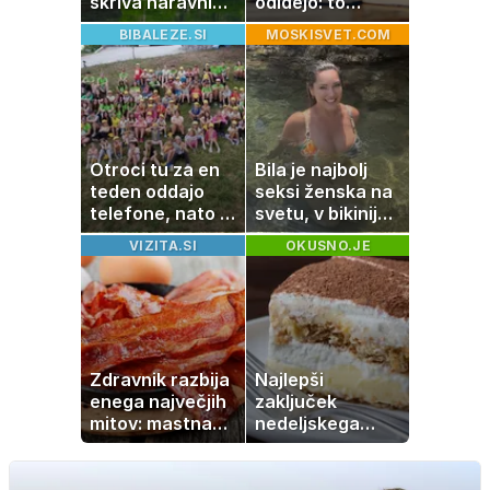
skriva naravni
odidejo: to
čudež, ki je kot
znamenje
BIBALEZE.SI
MOSKISVET.COM
ustvarjen za
najpogosteje da
družinski izlet
odpoved
Otroci tu za en
Bila je najbolj
teden oddajo
seksi ženska na
telefone, nato pa
svetu, v bikiniju
se zgodi nekaj
znova navdušila
VIZITA.SI
OKUSNO.JE
nepričakovanega
Zdravnik razbija
Najlepši
enega največjih
zaključek
mitov: mastna
nedeljskega
jetra ne
kosila: 8 sladic
nastanejo zaradi
brez peke, ki se
slanine, temveč
jih vsi veselijo