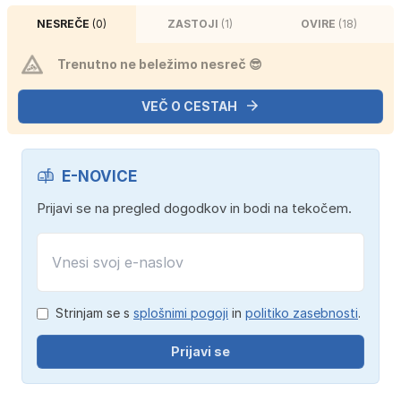
NESREČE
(0)
ZASTOJI
(1)
OVIRE
(18)
Trenutno ne beležimo nesreč 😎
VEČ O CESTAH
E-NOVICE
Prijavi se na pregled dogodkov in bodi na tekočem.
Strinjam se s
splošnimi pogoji
in
politiko zasebnosti
.
Prijavi se