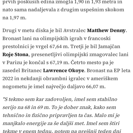
prvih poskusih edina zmogla 1,90 in 1,93 metra in
nato sama nadaljevala z drugim uspešnim skokom
na 1,97 m.
Drugi v metu diska je bil Avstralec
Matthew Denny
.
Bronast lani na olimpijskih igrah v francoski
prestolnici je vrgel 67,64 m. Tretji je bil Jamajčan
Roje Stona
, presenetljivi olimpijski zmagovalec lani
v Parizu je končal s 67,19 m. Četrto mesto pa je
zasedel Britanec
Lawrence Okoye
. Bronast na EP leta
2022 in nekdanji obrambni igralec v ameriškem
nogometu je imel največjo daljavo 66,07 m.
"S tekmo sem kar zadovoljen, imel sem stabilno
serijo na 68 in 69 m. To je dober znak, kako sem
tehnično in fizično pripravljen ta čas. Malo mi je
manjkalo energije za še daljši met. Imel sem štiri
tekme v enem tednu, potem pa prejšnji teden dni