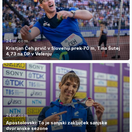
24ur.com
Kristjan Čeh prvič v Sloveniji prek 70 m, Tina Šutej
4,73 na DP v Velenju
24ur.com
Apostolovski: To je sanjski zaključek sanjske
dvoranske sezone