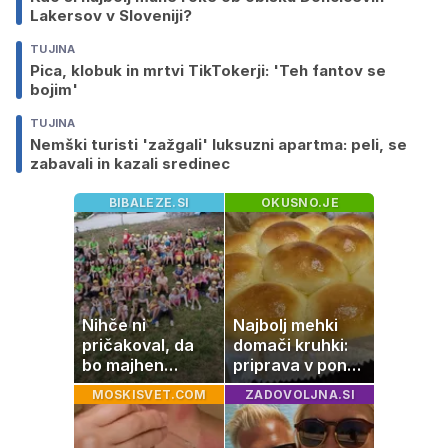
Lakersov v Sloveniji?
TUJINA
Pica, klobuk in mrtvi TikTokerji: 'Teh fantov se
bojim'
TUJINA
Nemški turisti 'zažgali' luksuzni apartma: peli, se
zabavali in kazali sredinec
BIBALEZE.SI
OKUSNO.JE
Nihče ni
Najbolj mehki
pričakoval, da
domači kruhki:
bo majhen
priprava v ponvi
projekt postal
je trik za popoln
MOSKISVET.COM
ZADOVOLJNA.SI
ena najlepših
rezultat
zgodb Zasavja