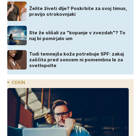
Želite živeti dlje? Poskrbite za svoj timus,
pravijo strokovnjaki
Ste že slišali za "kopanje v zvezdah"? To
naj bi pomirjalo um
Tudi temnejša koža potrebuje SPF: zakaj
zaščita pred soncem ni pomembna le za
svetlopolte
CEKIN