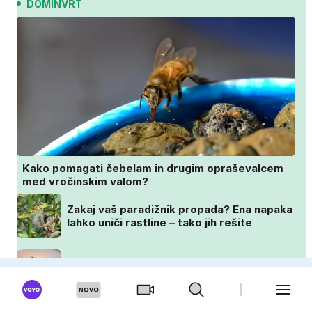
DOMINVRT
Kako pomagati čebelam in drugim opraševalcem
med vročinskim valom?
Zakaj vaš paradižnik propada? Ena napaka
lahko uniči rastline – tako jih rešite
Svetla ali temna tla? Kako izbrati popoln
odtenek za vaš dom