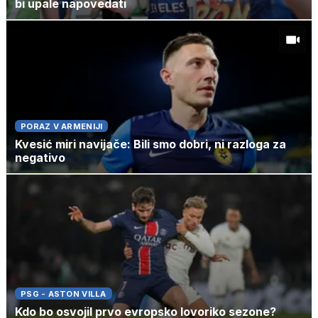
bi upale napovedati
PORAZ V ARMENIJI
Kvesić miri navijače: Bili smo dobri, ni razloga za
negativo
PSG - ASTON VILLA
Kdo bo osvojil prvo evropsko lovoriko sezone?