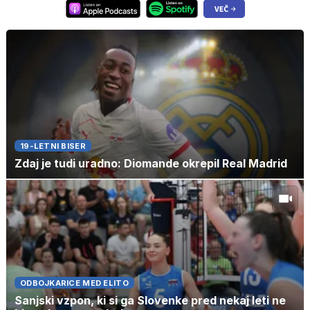
19-LETNI BISER
Zdaj je tudi uradno: Diomande okrepil Real Madrid
ODBOJKARICE MED ELITO
Sanjski vzpon, ki si ga Slovenke pred nekaj leti ne