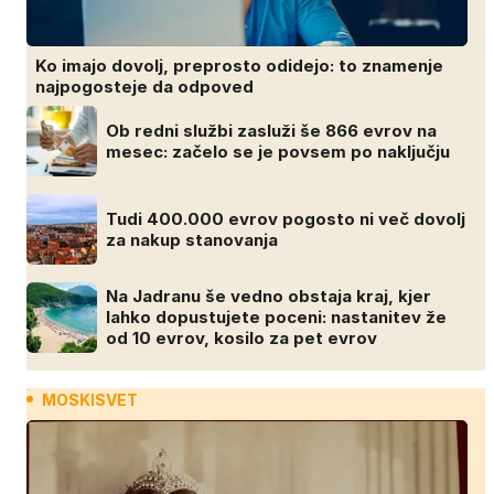
Ko imajo dovolj, preprosto odidejo: to znamenje
najpogosteje da odpoved
Ob redni službi zasluži še 866 evrov na
mesec: začelo se je povsem po naključju
Tudi 400.000 evrov pogosto ni več dovolj
za nakup stanovanja
Na Jadranu še vedno obstaja kraj, kjer
lahko dopustujete poceni: nastanitev že
od 10 evrov, kosilo za pet evrov
MOSKISVET