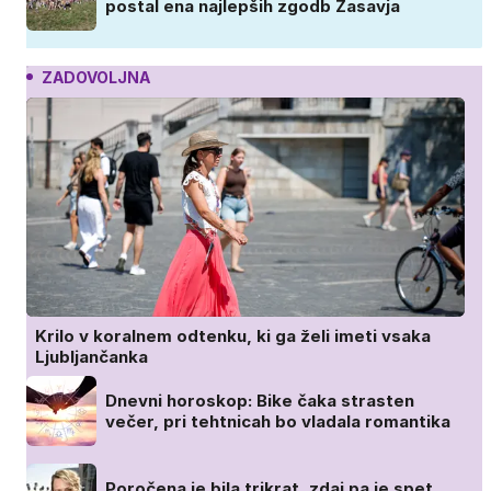
postal ena najlepših zgodb Zasavja
ZADOVOLJNA
Krilo v koralnem odtenku, ki ga želi imeti vsaka
Ljubljančanka
Dnevni horoskop: Bike čaka strasten
večer, pri tehtnicah bo vladala romantika
Poročena je bila trikrat, zdaj pa je spet