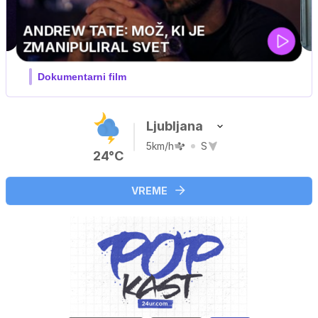
…
Ljubljana
5km/h
S
24°C
VREME