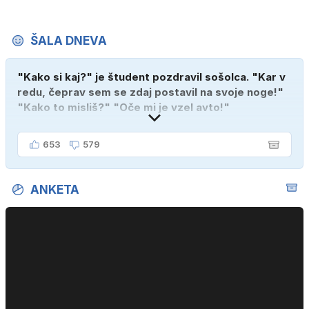
ŠALA DNEVA
"Kako si kaj?" je študent pozdravil sošolca. "Kar v
redu, čeprav sem se zdaj postavil na svoje noge!"
"Kako to misliš?" "Oče mi je vzel avto!"
653
579
ANKETA