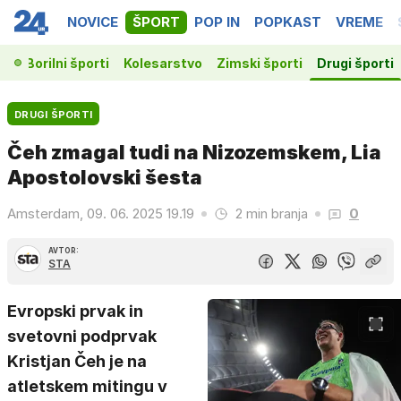
NOVICE
ŠPORT
POP IN
POPKAST
VREME
ka
Borilni športi
Kolesarstvo
Zimski športi
Drugi športi
DRUGI ŠPORTI
Čeh zmagal tudi na Nizozemskem, Lia
Apostolovski šesta
Amsterdam, 09. 06. 2025 19.19
2 min branja
0
AVTOR:
STA
Evropski prvak in
svetovni podprvak
Kristjan Čeh je na
atletskem mitingu v