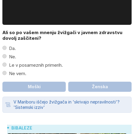
Ali so po vašem mnenju žvižgači v javnem zdravstvu
dovolj zaščiteni?
Da.
Ne.
Le v posameznih primerih.
Ne vem.
Moški
Ženska
V Mariboru iščejo žvižgača in 'skrivajo nepravilnosti'?
'Sistemski izziv'
BIBALEZE