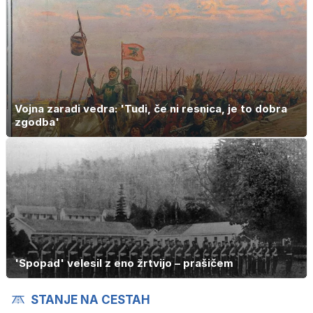
Vojna zaradi vedra: 'Tudi, če ni resnica, je to dobra
zgodba'
'Spopad' velesil z eno žrtvijo – prašičem
STANJE NA CESTAH