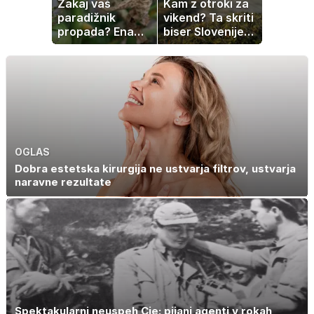
Zakaj vaš
Kam z otroki za
paradižnik
vikend? Ta skriti
propada? Ena
biser Slovenije
napaka lahko
izgleda kot iz
uniči rastline –
pravljice
tako jih rešite
OGLAS
Dobra estetska kirurgija ne ustvarja filtrov, ustvarja
naravne rezultate
Spektakularni neuspeh Cie: pijani agenti v rokah