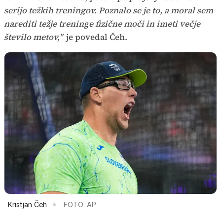
serijo težkih treningov. Poznalo se je to, a moral sem
narediti težje treninge fizične moči in imeti večje
število metov,"
je povedal Čeh.
Kristjan Čeh
FOTO: AP