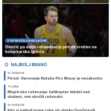
V SPOROČILU NAVIJAČEM
Dončić po daljši rehabilitaciji potrdil vrnitev na
košarkarska igrišča
NAJBOLJ BRANO
SLOVENIJA
Pirnat: Varovanje Nataše Pirc Musar je nezakonito
TUJINA
Mojstrsko reševanje: helikopter lebdel nad
skalami, ven skočili reševalci
SLOVENIJA
Kdo si najbolj mane roke ob obisku Dončićevih