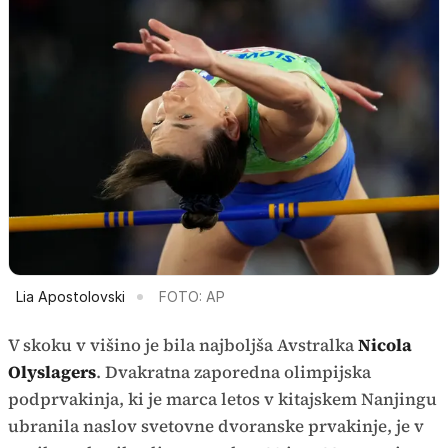
Lia Apostolovski
FOTO: AP
V skoku v višino je bila najboljša Avstralka
Nicola
Olyslagers
. Dvakratna zaporedna olimpijska
podprvakinja, ki je marca letos v kitajskem Nanjingu
ubranila naslov svetovne dvoranske prvakinje, je v