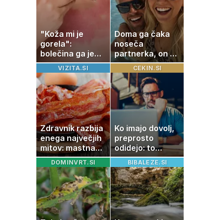
"Koža mi je
Doma ga čaka
gorela":
noseča
bolečina ga je
partnerka, on pa
priklenila na
dopustuje z
VIZITA.SI
CEKIN.SI
posteljo
drugo
Zdravnik razbija
Ko imajo dovolj,
enega največjih
preprosto
mitov: mastna
odidejo: to
jetra ne
znamenje
DOMINVRT.SI
BIBALEZE.SI
nastanejo zaradi
najpogosteje da
slanine, temveč
odpoved
zaradi živila, ki
ga imamo vsi
radi