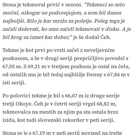
Stona je tekmoval prvič v sezoni.
"Tekmeci so zelo
močni, nikogar ne podcenjujem, a sem bil danes
najboljši. Bilo je kar mrzlo za poletje. Poleg tega je
začeli deževati, ko smo začeli tekmovati v disku. A je
bil krog za izmet kar dober,"
je še dodal Čeh.
Tekmo je kot prvi po vrsti začel z neveljavnim
poskusom, a že v drugi seriji prepričljivo povedel s
67,05 m. Z 69,21 m v tretjem poskusu je ostal na čelu,
od ostalih mu je bil tedaj najbližje Denny s 67,84 m v
isti seriji.
Po polovici tekme je bil s 66,07 m iz druge serije
tretji Okoye. Čeh je v četrti seriji vrgel 68,82 m,
tekmovalca na mestih za njim pa sta ostala brez
izida, kot tudi slovenski rekorder v peti seriji.
Stona se je s 67,19 m v peti seriji povzpel na tretje