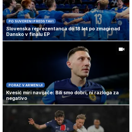
PO SUVERENI PREDSTAVI
Slovenska reprezentanca do 18 let po zmagi nad
Dansko v finalu EP
PORAZ V ARMENIJI
Kvesić miri navijače: Bili smo dobri, ni razloga za
negativo