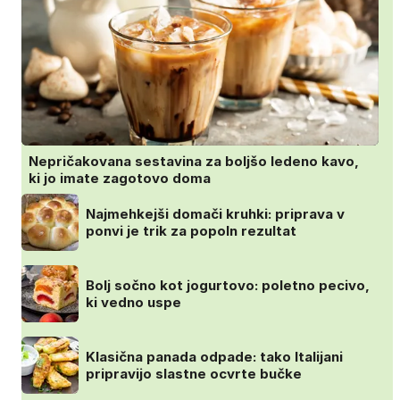
Nepričakovana sestavina za boljšo ledeno kavo,
ki jo imate zagotovo doma
Najmehkejši domači kruhki: priprava v
ponvi je trik za popoln rezultat
Bolj sočno kot jogurtovo: poletno pecivo,
ki vedno uspe
Klasična panada odpade: tako Italijani
pripravijo slastne ocvrte bučke