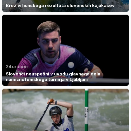
Brez vrhunskega rezultata slovenskih kajakašev
24ur.com
Slovenci neuspešni v uvodu glavnega dela
namiznoteniškega turnirja v Ljubljani