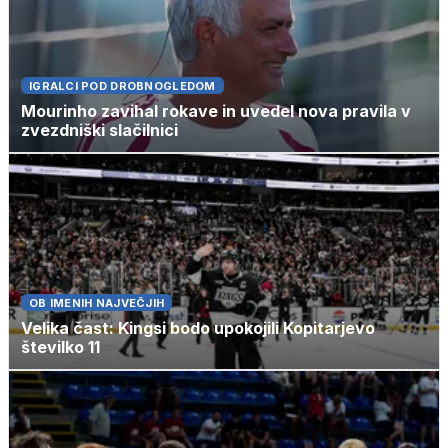
IGRALCI POD DROBNOGLEDOM
Mourinho zavihal rokave in uvedel nova pravila v
zvezdniški slačilnici
OB IMENIH NAJVEČJIH
Velika čast: Kingsi bodo upokojili Kopitarjevo
številko 11