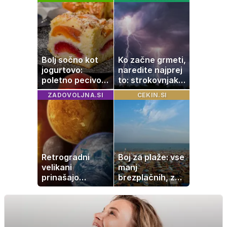
pomagati
Bolj sočno kot
Ko začne grmeti,
jogurtovo:
naredite najprej
poletno pecivo,
to: strokovnjaki
ki vedno uspe
opozarjajo na
ZADOVOLJNA.SI
CEKIN.SI
pogosto napako
Retrogradni
Boj za plaže: vse
velikani
manj
prinašajo
brezplačnih, za
pomembne
ležalnik in
premike – kaj
senčnik tudi več
pomeni, da so
kot 40 evrov
Saturn, Neptun