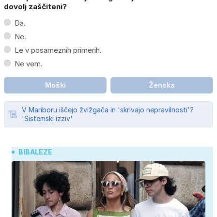
dovolj zaščiteni?
Da.
Ne.
Le v posameznih primerih.
Ne vem.
Moški
Ženska
V Mariboru iščejo žvižgača in 'skrivajo nepravilnosti'?
'Sistemski izziv'
BIBALEZE