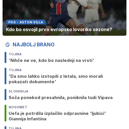
PSG - ASTON VILLA
Kdo bo osvojil prvo evropsko lovoriko sezone?
NAJBOLJ BRANO
TUJINA
'Nihče ne ve, kdo bo naslednji na vrsti'
TUJINA
'Da smo lahko izstopili z letala, smo morali
pokazati dokumente'
SLOVENIJA
Soča ponekod presahnila, poniknila tudi Vipava
NOGOMET
Uefa je potrdila izplačilo odpravnine 'ljubici'
Giannija Infantina
TUJINA