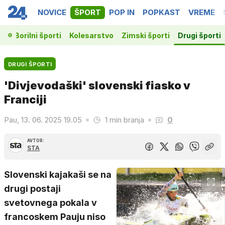
NOVICE
ŠPORT
POP IN
POPKAST
VREME
ka
Borilni športi
Kolesarstvo
Zimski športi
Drugi športi
DRUGI ŠPORTI
'Divjevodaški' slovenski fiasko v
Franciji
Pau, 13. 06. 2025 19.05
1 min branja
0
AVTOR:
STA
Slovenski kajakaši se na
drugi postaji
svetovnega pokala v
francoskem Pauju niso