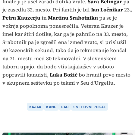
finale ji je ušel zaradi dotika vratc,
Sara Belingar
pa
je zasedla 32. mesto. Pri fantih je bil
Jan
Ločnikar
23.,
Petru Kauzerju
in
Martinu Srabotniku
pa se je
vožnja popolnoma ponesrečila. Veteran Kauzer je
imel kar štiri dotike, kar ga je pahnilo na 33. mesto,
Srabotnik pa je zgrešil ena izmed vratc, si prislužil
50 kazenskih sekund, tako da je tekmovanje končal
na 71. mestu med 80 tekmovalci. V slovenskem
taboru upajo, da bodo vtis kajakašev v soboto
popravili kanuisti,
Luka Božič
bo branil prvo mesto
v skupnem seštevku po tekmi v Seu d'Urgellu.
KAJAK
KANU
PAU
SVETOVNI POKAL