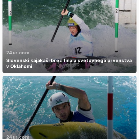
24ur.com
Slovenski kajakaši brez finala svetovnega prvenstva
v Oklahomi
24ur.com