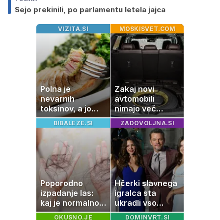
Sejo prekinili, po parlamentu letela jajca
VIZITA.SI
MOSKISVET.COM
Polna je
Zakaj novi
nevarnih
avtomobili
toksinov, a jo
nimajo več
imamo vsi radi:
rezervne gume?
BIBALEZE.SI
ZADOVOLJNA.SI
to je najbolj
nezdrava riba, ki
jo mnogi redno
uživajo
Poporodno
Hčerki slavnega
izpadanje las:
igralca sta
kaj je normalno
ukradli vso
in kako si
pozornost
OKUSNO.JE
DOMINVRT.SI