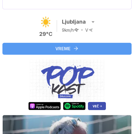
V živo na VOYO: sreda ob 20.30
Ljubljana
9km/h
V
29°C
VREME