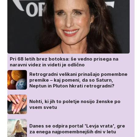
Pri 68 letih brez botoksa: še vedno prisega na
naravni videz in videti je odlično
Retrogradni velikani prinašajo pomembne
premike – kaj pomeni, da so Saturn,
Neptun in Pluton hkrati retrogradni?
Nohti, ki jih to poletje nosijo ženske po
vsem svetu
Danes se odpira portal 'Levja vrata', gre
za enega najpomembnejših dni v letu