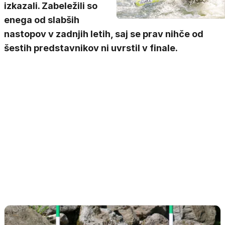
izkazali. Zabeležili so
enega od slabših
nastopov v zadnjih letih, saj se prav nihče od
šestih predstavnikov ni uvrstil v finale.