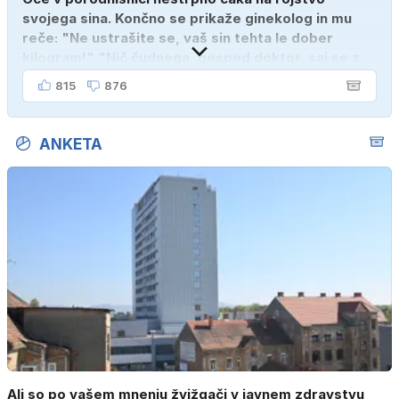
svojega sina. Končno se prikaže ginekolog in mu
reče: "Ne ustrašite se, vaš sin tehta le dober
kilogram!" "Nič čudnega, gospod doktor, saj se z
ženo poznava šele tri mesece."
815
876
ANKETA
Ali so po vašem mnenju žvižgači v javnem zdravstvu