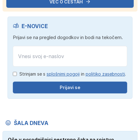
VEČ O CESTAH
E-NOVICE
Prijavi se na pregled dogodkov in bodi na tekočem.
Strinjam se s
splošnimi pogoji
in
politiko zasebnosti
.
Prijavi se
ŠALA DNEVA
Oče v porodnišnici nestrpno čaka na rojstvo