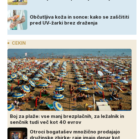
Občutljiva koža in sonce: kako se zaščititi
pred UV-žarki brez draženja
CEKIN
Boj za plaže: vse manj brezplačnih, za ležalnik in
senčnik tudi več kot 40 evrov
Otroci bogatašev množično prodajajo
družinske zbirke: raje imajo denar kot