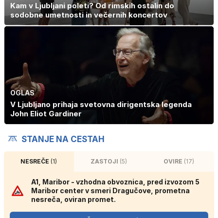
Kam v Ljubljani poleti? Od rimskih ostalin do
sodobne umetnosti in večernih koncertov
OGLAS
V Ljubljano prihaja svetovna dirigentska legenda
John Eliot Gardiner
STANJE NA CESTAH
NESREČE
(1)
ZASTOJI
(5)
OVIRE
(17)
A1, Maribor - vzhodna obvoznica, pred izvozom 5
Maribor center v smeri Dragučove, prometna
nesreča, oviran promet.