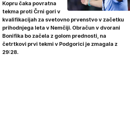
Kopru čaka povratna
tekma proti Črni gori v
kvalifikacijah za svetovno prvenstvo v začetku
prihodnjega leta v Nemčiji. Obračun v dvorani
Bonifika bo začela z golom prednosti, na
četrtkovi prvi tekmi v Podgorici je zmagala z
29:28.