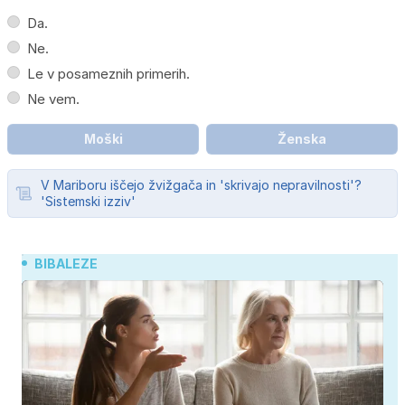
Da.
Ne.
Le v posameznih primerih.
Ne vem.
Moški
Ženska
V Mariboru iščejo žvižgača in 'skrivajo nepravilnosti'?
'Sistemski izziv'
BIBALEZE