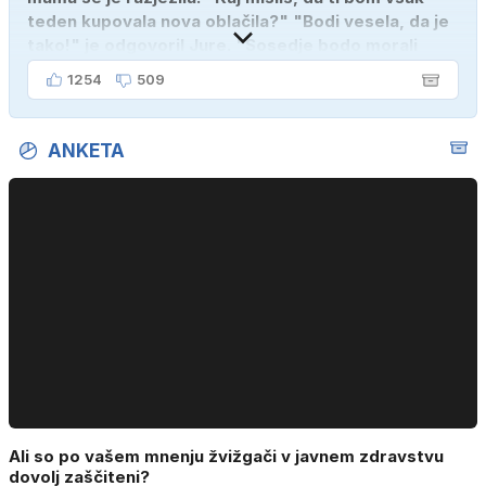
teden kupovala nova oblačila?" "Bodi vesela, da je
tako!" je odgovoril Jure. "Sosedje bodo morali
kupiti novega sina, tako sem ga prebutal!"
1254
509
ANKETA
Ali so po vašem mnenju žvižgači v javnem zdravstvu
dovolj zaščiteni?