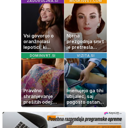
ZADOVOLJNA.SI
MOSKISVET.COM
stanovanje? Te
številke so
šokirale Evropo
Vsi govorijo o
Njena
oranžnolasi
prezgodnja smrt
lepotici, ki
je pretresla
navdušuje s
modni svet: za
DOMINVRT.SI
VIZITA.SI
skrivnostno
slavo se je
vlogo
skrivala
tragedija
Pravilno
Imenujejo ga tihi
shranjevanje
ubijalec, saj
prešitih odej:
pogosto ostane
Kako ohraniti
neopažen:
družinsko
nenavadni
dediščino
simptomi
visokega