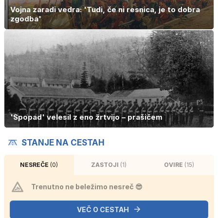
Vojna zaradi vedra: 'Tudi, če ni resnica, je to dobra
zgodba'
'Spopad' velesil z eno žrtvijo – prašičem
STANJE NA CESTAH
NESREČE
(0)
ZASTOJI
(1)
OVIRE
(15)
Trenutno ne beležimo nesreč 😎
VEČ O CESTAH