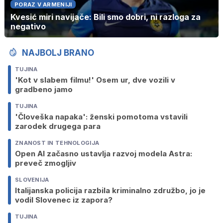
PORAZ V ARMENIJI
Kvesić miri navijače: Bili smo dobri, ni razloga za
negativo
NAJBOLJ BRANO
TUJINA
'Kot v slabem filmu!' Osem ur, dve vozili v
gradbeno jamo
TUJINA
'Človeška napaka': ženski pomotoma vstavili
zarodek drugega para
ZNANOST IN TEHNOLOGIJA
Open AI začasno ustavlja razvoj modela Astra:
preveč zmogljiv
SLOVENIJA
Italijanska policija razbila kriminalno združbo, jo je
vodil Slovenec iz zapora?
TUJINA