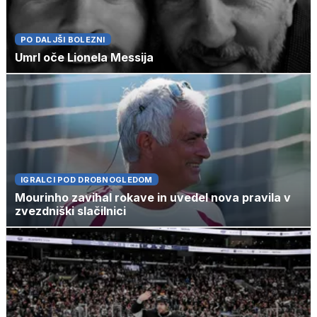
PO DALJŠI BOLEZNI
Umrl oče Lionela Messija
IGRALCI POD DROBNOGLEDOM
Mourinho zavihal rokave in uvedel nova pravila v
zvezdniški slačilnici