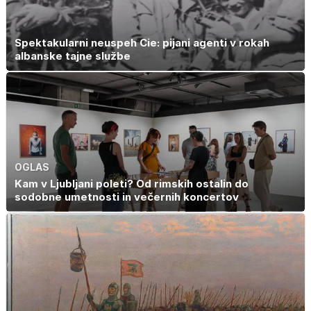
Spektakularni neuspeh Cie: pijani agenti v rokah
albanske tajne službe
OGLAS
Kam v Ljubljani poleti? Od rimskih ostalin do
sodobne umetnosti in večernih koncertov