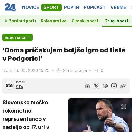
NOVICE
ŠPORT
POP IN
POPKAST
VREME
ka
Borilni športi
Kolesarstvo
Zimski športi
Drugi športi
DRUGI ŠPORTI
'Doma pričakujem boljšo igro od tiste
v Podgorici'
Izola, 16. 05. 2026 15.25
2 min branja
0
AVTOR:
STA
Slovensko moško
rokometno
reprezentanco v
nedeljo ob 17. uri v