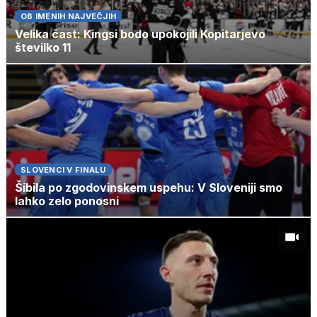
OB IMENIH NAJVEČJIH
Velika čast: Kingsi bodo upokojili Kopitarjevo
številko 11
SLOVENCI V FINALU
Šibila po zgodovinskem uspehu: V Sloveniji smo
lahko zelo ponosni