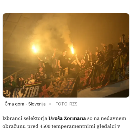
Črna gora - Slovenija
FOTO: RZS
Izbranci selektorja
Uroša Zormana
so na nedavnem
obračunu pred 4500 temperamentnimi gledalci v