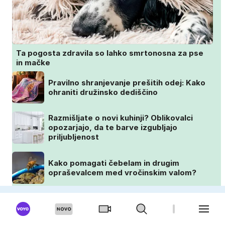
Ta pogosta zdravila so lahko smrtonosna za pse
in mačke
Pravilno shranjevanje prešitih odej: Kako
ohraniti družinsko dediščino
Razmišljate o novi kuhinji? Oblikovalci
opozarjajo, da te barve izgubljajo
priljubljenost
Kako pomagati čebelam in drugim
opraševalcem med vročinskim valom?
OKUSNO