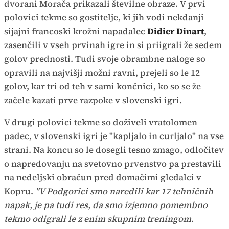
dvorani Morača prikazali številne obraze. V prvi
polovici tekme so gostitelje, ki jih vodi nekdanji
sijajni francoski krožni napadalec
Didier Dinart
,
zasenčili v vseh prvinah igre in si priigrali že sedem
golov prednosti. Tudi svoje obrambne naloge so
opravili na najvišji možni ravni, prejeli so le 12
golov, kar tri od teh v sami končnici, ko so se že
začele kazati prve razpoke v slovenski igri.
V drugi polovici tekme so doživeli vratolomen
padec, v slovenski igri je "kapljalo in curljalo" na vse
strani. Na koncu so le dosegli tesno zmago, odločitev
o napredovanju na svetovno prvenstvo pa prestavili
na nedeljski obračun pred domačimi gledalci v
Kopru.
"V Podgorici smo naredili kar 17 tehničnih
napak, je pa tudi res, da smo izjemno pomembno
tekmo odigrali le z enim skupnim treningom.