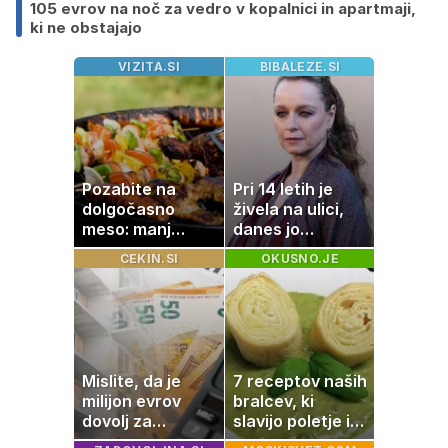
105 evrov na noč za vedro v kopalnici in apartmaji,
ki ne obstajajo
VIZITA.SI
BIBALEZE.SI
Pozabite na
Pri 14 letih je
dolgočasno
živela na ulici,
meso: manj
danes jo
maščobe, več
občuduje ves
CEKIN.SI
OKUSNO.JE
svežine
svet
Mislite, da je
7 receptov naših
milijon evrov
bralcev, ki
dovolj za
slavijo poletje in
sanjsko
tradicijo