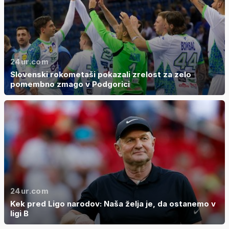
24ur.com
Slovenski rokometaši pokazali zrelost za zelo
pomembno zmago v Podgorici
24ur.com
Kek pred Ligo narodov: Naša želja je, da ostanemo v
ligi B