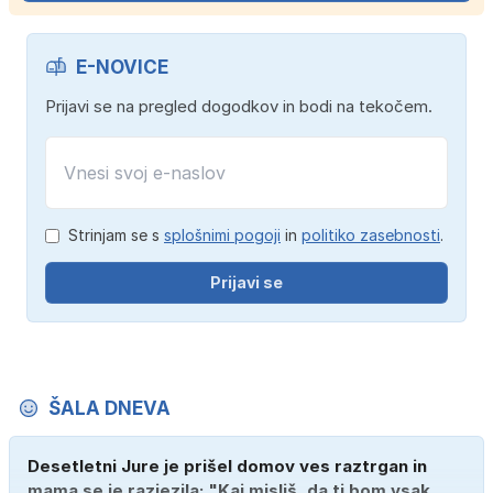
E-NOVICE
Prijavi se na pregled dogodkov in bodi na tekočem.
Strinjam se s
splošnimi pogoji
in
politiko zasebnosti
.
Prijavi se
ŠALA DNEVA
Desetletni Jure je prišel domov ves raztrgan in
mama se je razjezila: "Kaj misliš, da ti bom vsak