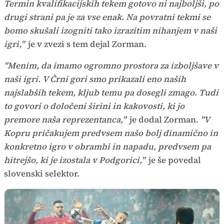
Termin kvalifikacijskih tekem gotovo ni najboljši, po
drugi strani pa je za vse enak. Na povratni tekmi se
bomo skušali izogniti tako izrazitim nihanjem v naši
igri,"
je v zvezi s tem dejal Zorman.
"Menim, da imamo ogromno prostora za izboljšave v
naši igri. V Črni gori smo prikazali eno naših
najslabših tekem, kljub temu pa dosegli zmago. Tudi
to govori o določeni širini in kakovosti, ki jo
premore naša reprezentanca,"
je dodal Zorman.
"V
Kopru pričakujem predvsem našo bolj dinamično in
konkretno igro v obrambi in napadu, predvsem pa
hitrejšo, ki je izostala v Podgorici,"
je še povedal
slovenski selektor.