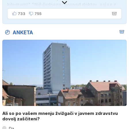
kilogram!" "Nič čudnega, gospod doktor, saj se z
ženo poznava šele tri mesece."
733
755
ANKETA
Ali so po vašem mnenju žvižgači v javnem zdravstvu
dovolj zaščiteni?
Da.