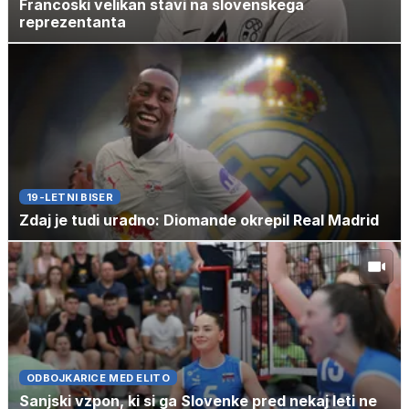
Francoski velikan stavi na slovenskega
reprezentanta
19-LETNI BISER
Zdaj je tudi uradno: Diomande okrepil Real Madrid
ODBOJKARICE MED ELITO
Sanjski vzpon, ki si ga Slovenke pred nekaj leti ne