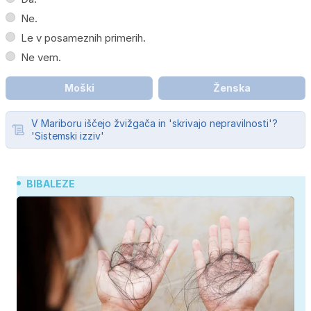
Ne.
Le v posameznih primerih.
Ne vem.
Moški
Ženska
V Mariboru iščejo žvižgača in 'skrivajo nepravilnosti'?
'Sistemski izziv'
BIBALEZE