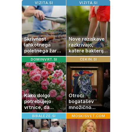
VIZITA.SI
VIZITA.SI
Skrivnost
Nove raziskave
lahkotnega
razkrivajo,
poletnega žara,
katere bakterije
po katerem ne
na koži privlačijo
DOMINVRT.SI
CEKIN.SI
boste
komarje
potrebovali
popoldanskega
spanca
Kako dolgo
Otroci
potrebujejo
bogatašev
vrtnice, da
množično
zrastejo? Vse o
prodajajo
BIBALEZE.SI
MOSKISVET.COM
rasti, cvetenju in
družinske
negi vrtnic
zbirke: raje imajo
denar kot