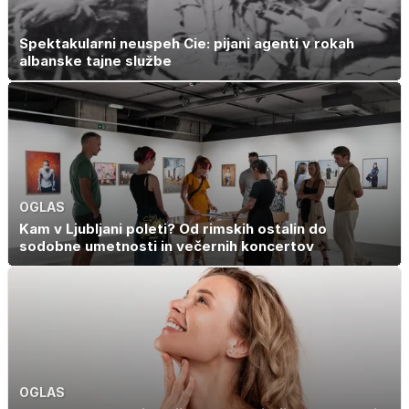
Spektakularni neuspeh Cie: pijani agenti v rokah
albanske tajne službe
OGLAS
Kam v Ljubljani poleti? Od rimskih ostalin do
sodobne umetnosti in večernih koncertov
OGLAS