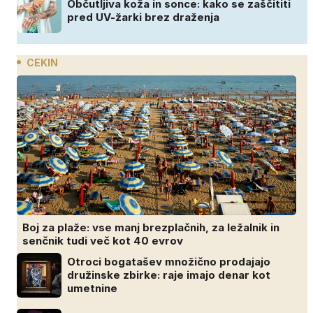
Občutljiva koža in sonce: kako se zaščititi
pred UV-žarki brez draženja
CEKIN
Boj za plaže: vse manj brezplačnih, za ležalnik in
senčnik tudi več kot 40 evrov
Otroci bogatašev množično prodajajo
družinske zbirke: raje imajo denar kot
umetnine