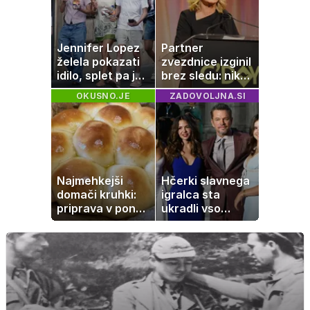
umetnine
Jennifer Lopez
Partner
želela pokazati
zvezdnice izginil
idilo, splet pa je
brez sledu: nikoli
razburila ena
ga niso našli,
OKUSNO.JE
ZADOVOLJNA.SI
stvar
nato je prišla še
ena tragedija
Najmehkejši
Hčerki slavnega
domači kruhki:
igralca sta
priprava v ponvi
ukradli vso
je trik za popoln
pozornost
rezultat