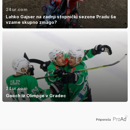
24ur.com
Lahko Gajser na zadnji stopnički sezone Pradu še
vzame skupno zmago?
24ur.com
Gooch iz Olimpije v Gradec
Priporoča