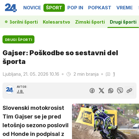
NOVICE
ŠPORT
POP IN
POPKAST
VREME
ka
Borilni športi
Kolesarstvo
Zimski športi
Drugi športi
DRUGI ŠPORTI
Gajser: Poškodbe so sestavni del
športa
Ljubljana, 21. 05. 2026 10.16
2 min branja
1
AVTOR:
J.B.
Slovenski motokrosist
Tim Gajser se je pred
letošnjo sezono poslovil
od Honde in podpisal z