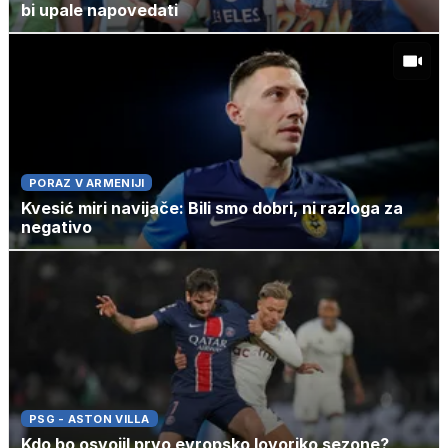
bi upale napovedati
PORAZ V ARMENIJI
Kvesić miri navijače: Bili smo dobri, ni razloga za
negativo
PSG - ASTON VILLA
Kdo bo osvojil prvo evropsko lovoriko sezone?