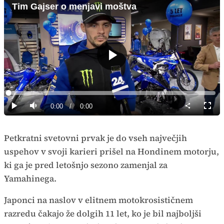
Tim Gajser o menjavi moštva
Predvajaj
Loaded
:
0%
Current
0:00
/
Duration
0:00
Predvajaj
Tiho
Celoz
način
Time
Petkratni svetovni prvak je do vseh največjih
uspehov v svoji karieri prišel na Hondinem motorju,
ki ga je pred letošnjo sezono zamenjal za
Yamahinega.
Japonci na naslov v elitnem motokrosističnem
razredu čakajo že dolgih 11 let, ko je bil najboljši