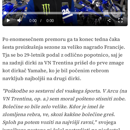
Predvajaj
Loaded
:
0%
Current
0:00
/
Duration
0:00
Predvajaj
Tiho
Celoz
način
Time
Po enomesečnem premoru ga ta konec tedna čaka
šesta preizkušnja sezone za veliko nagrado Francije.
Tja se bo 29-letnik podal z odlično popotnico, saj je
na zadnji dirki za VN Trentina prišel do prve zmage
kot dirkač Yamahe, ko je bil počenim rebrom
navkljub najboljši na drugi dirki.
"Poškodbe so sestavni del vsakega športa. V Arcu (na
VN Trentina, op. a.) sem moral pošteno stisniti zobe.
Bolečine so bile zelo velike. Kdor je imel že
zlomljena rebra, ve, skozi kakšne bolečine greš.
Sploh pa potem voziti na najvišji ravni,"
svojega