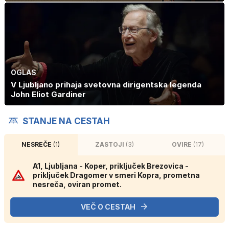
OGLAS
V Ljubljano prihaja svetovna dirigentska legenda
John Eliot Gardiner
STANJE NA CESTAH
NESREČE
(1)
ZASTOJI
(3)
OVIRE
(17)
A1, Ljubljana - Koper, priključek Brezovica -
priključek Dragomer v smeri Kopra, prometna
nesreča, oviran promet.
VEČ O CESTAH