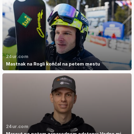
24ur.com
Mastnak na Rogli končal na petem mestu
24ur.com
Marovt po petem zaporednem odstopu: Vedno mi