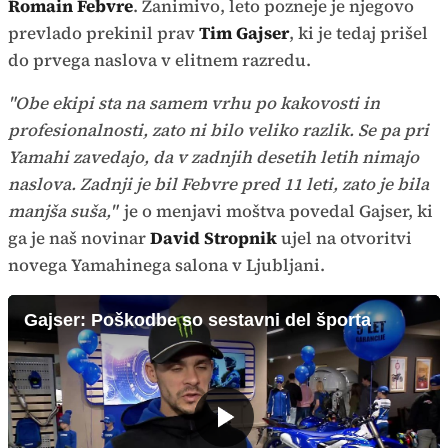
Romain Febvre
. Zanimivo, leto pozneje je njegovo
prevlado prekinil prav
Tim Gajser
, ki je tedaj prišel
do prvega naslova v elitnem razredu.
"Obe ekipi sta na samem vrhu po kakovosti in
profesionalnosti, zato ni bilo veliko razlik. Se pa pri
Yamahi zavedajo, da v zadnjih desetih letih nimajo
naslova. Zadnji je bil Febvre pred 11 leti, zato je bila
manjša suša,"
je o menjavi moštva povedal Gajser, ki
ga je naš novinar
David Stropnik
ujel na otvoritvi
novega Yamahinega salona v Ljubljani.
Gajser: Poškodbe so sestavni del športa