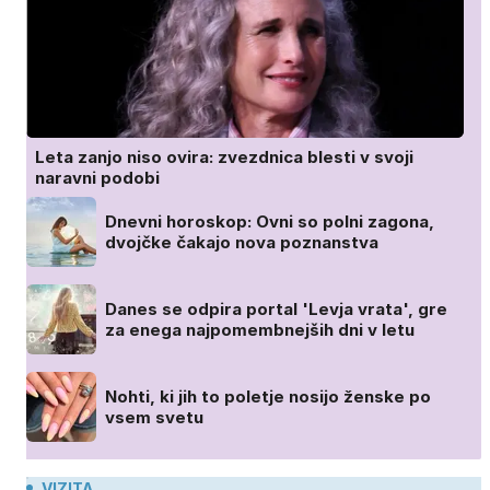
Leta zanjo niso ovira: zvezdnica blesti v svoji
naravni podobi
Dnevni horoskop: Ovni so polni zagona,
dvojčke čakajo nova poznanstva
Danes se odpira portal 'Levja vrata', gre
za enega najpomembnejših dni v letu
Nohti, ki jih to poletje nosijo ženske po
vsem svetu
VIZITA