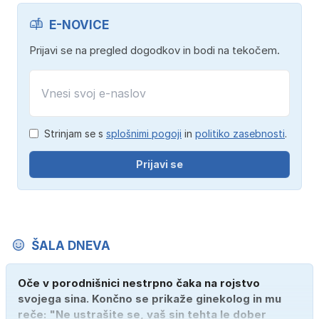
E-NOVICE
Prijavi se na pregled dogodkov in bodi na tekočem.
Strinjam se s
splošnimi pogoji
in
politiko zasebnosti
.
Prijavi se
ŠALA DNEVA
Oče v porodnišnici nestrpno čaka na rojstvo
svojega sina. Končno se prikaže ginekolog in mu
reče: "Ne ustrašite se, vaš sin tehta le dober