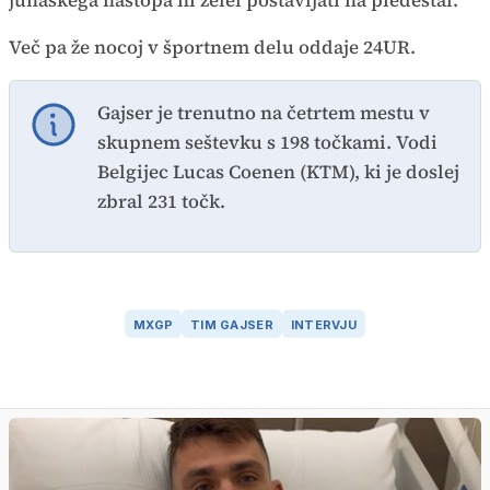
junaškega nastopa ni želel postavljati na piedestal.
Več pa že nocoj v športnem delu oddaje 24UR.
Gajser je trenutno na četrtem mestu v
skupnem seštevku s 198 točkami. Vodi
Belgijec Lucas Coenen (KTM), ki je doslej
zbral 231 točk.
MXGP
TIM GAJSER
INTERVJU