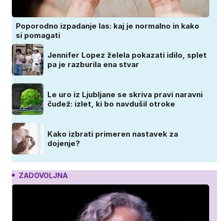
Poporodno izpadanje las: kaj je normalno in kako
si pomagati
Jennifer Lopez želela pokazati idilo, splet
pa je razburila ena stvar
Le uro iz Ljubljane se skriva pravi naravni
čudež: izlet, ki bo navdušil otroke
Kako izbrati primeren nastavek za
dojenje?
ZADOVOLJNA