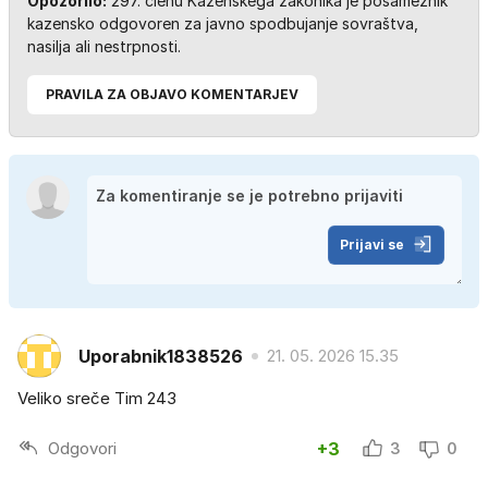
Opozorilo:
297. členu Kazenskega zakonika je posameznik
kazensko odgovoren za javno spodbujanje sovraštva,
nasilja ali nestrpnosti.
PRAVILA ZA OBJAVO KOMENTARJEV
Prijavi se
Uporabnik1838526
21. 05. 2026 15.35
Veliko sreče Tim 243
Odgovori
+3
3
0