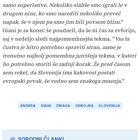
samo superlative. Nekoliko slabše smo igrali le v
drugem nizu, ko smo naredili nekoliko preveč
napak, še v njem pa smo jim bili povsem blizu
."
Giani je za konec še poudaril, da še ni čas za evforijo,
saj v nedeljo sledi najpomembnejša tekma. "
Vsa ta
čustva je hitro potrebno spraviti stran, zame je
trenutno najbolj pomembna jutrišnja tekma, v kateri
bo potrebno storiti še zadnji korak. Že pred časom
sem rekel, da Slovenija ima kakovost postati
evropski prvak, še vedno sem enakega mnenja.
"
ANDREA
GIANI
ZMAGA
ODBOJKA
SLOVENIJA
SORODNI ČLANKI