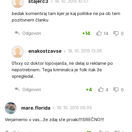
stajerc3
18. 10. 2015 10.57
bedak komentiraj tam kjer je kaj politike ne pa ob tem
pozitivnem članku
Odgovori
+14
14
0
enakostzavse
18. 10. 2015 13.06
01xxy oz doktor lopovjanša, ne delaj si reklame po
nepotrebnem. Tega kriminalca je folk itak že
spregledal.
Odgovori
+4
4
0
mare.florida
18. 10. 2015 09.05
Verjamemo v vas...že zdaj ste prvaki!!!SREČNO!!!