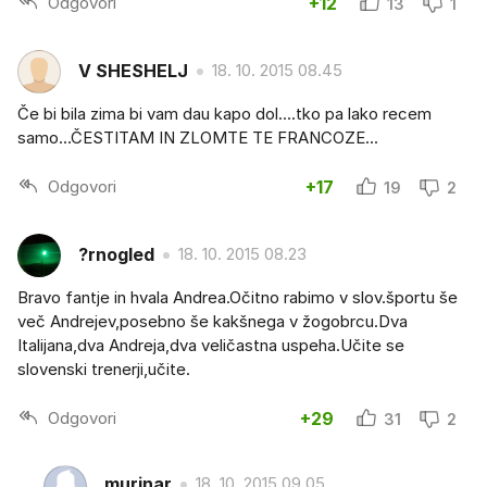
Odgovori
+12
13
1
V SHESHELJ
18. 10. 2015 08.45
Če bi bila zima bi vam dau kapo dol....tko pa lako recem
samo...ČESTITAM IN ZLOMTE TE FRANCOZE...
Odgovori
+17
19
2
?rnogled
18. 10. 2015 08.23
Bravo fantje in hvala Andrea.Očitno rabimo v slov.športu še
več Andrejev,posebno še kakšnega v žogobrcu.Dva
Italijana,dva Andreja,dva veličastna uspeha.Učite se
slovenski trenerji,učite.
Odgovori
+29
31
2
murinar
18. 10. 2015 09.05