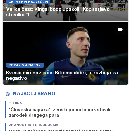
OB IMENIH NAJVEČJIH
Velika čast: Kingsi bodo upokojili Kopitarjevo
številko 11
PORAZ V ARMENIJI
Kvesić miri navijače: Bili smo dobri, ni razloga za
negativo
NAJBOLJ BRANO
TUJINA
'Človeška napaka': ženski pomotoma vstavili
zarodek drugega para
ZNANOST IN TEHNOLOGIJA