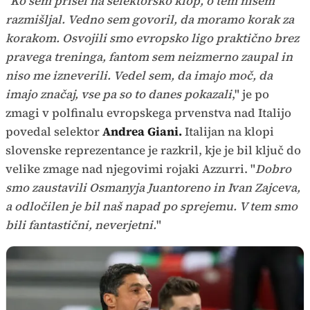
"
Ko sem prišel na selektorsko klop, o tem nisem
razmišljal. Vedno sem govoril, da moramo korak za
korakom. Osvojili smo evropsko ligo praktično brez
pravega treninga, fantom sem neizmerno zaupal in
niso me izneverili. Vedel sem, da imajo moč, da
imajo značaj, vse pa so to danes pokazali
," je po
zmagi v polfinalu evropskega prvenstva nad Italijo
povedal selektor
Andrea Giani.
Italijan na klopi
slovenske reprezentance je razkril, kje je bil ključ do
velike zmage nad njegovimi rojaki Azzurri. "
Dobro
smo zaustavili Osmanyja Juantoreno in Ivan Zajceva,
a odločilen je bil naš napad po sprejemu. V tem smo
bili fantastični, neverjetni.
"