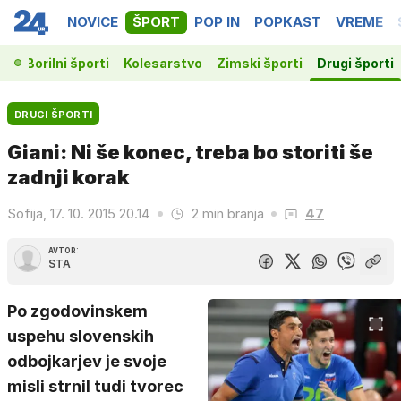
NOVICE
ŠPORT
POP IN
POPKAST
VREME
ka
Borilni športi
Kolesarstvo
Zimski športi
Drugi športi
DRUGI ŠPORTI
Giani: Ni še konec, treba bo storiti še
zadnji korak
Sofija, 17. 10. 2015 20.14
2 min branja
47
AVTOR:
STA
Po zgodovinskem
uspehu slovenskih
odbojkarjev je svoje
misli strnil tudi tvorec