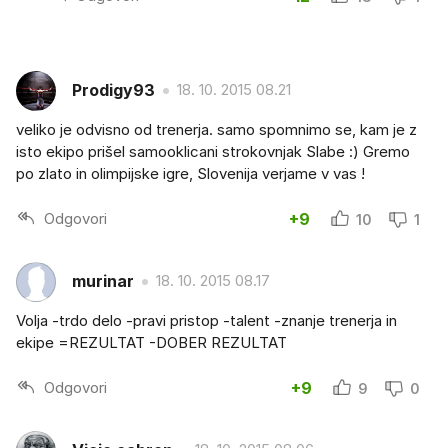
Prodigy93
18. 10. 2015 08.21
veliko je odvisno od trenerja. samo spomnimo se, kam je z
isto ekipo prišel samooklicani strokovnjak Slabe :) Gremo
po zlato in olimpijske igre, Slovenija verjame v vas !
Odgovori
+9
10
1
murinar
18. 10. 2015 08.17
Volja -trdo delo -pravi pristop -talent -znanje trenerja in
ekipe =REZULTAT -DOBER REZULTAT
Odgovori
+9
9
0