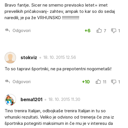
Bravo fantje. Sicer ne smemo previsoko letet= imet
prevelikih pričakovanj- zahtev, ampak to kar so do sedaj
naredili, je pa že VRHUNSKO !!!!!!!!!!!!!!!
Odgovori
+6
7
1
stokviz
18. 10. 2015 12.56
To so tapravi športniki, ne pa prepotentni nogometaši!
Odgovori
+10
11
1
bema1201
18. 10. 2015 11.30
Tino trenira Italijan, odbojkaše trenira Italijan in tu so
vrhunski rezultati. Veliko je odvisno od trenerja če zna iz
športnika potegniti maksimum in če mu je v interesu da