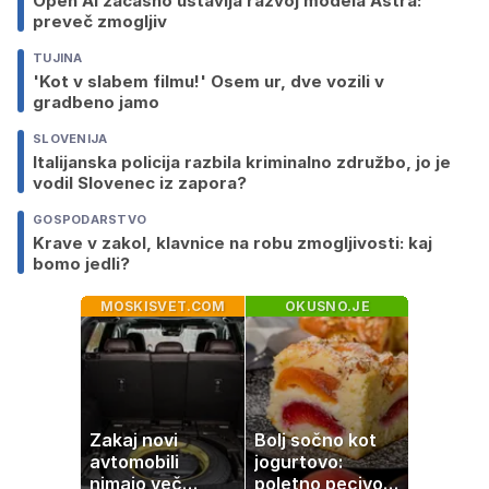
Open AI začasno ustavlja razvoj modela Astra:
preveč zmogljiv
TUJINA
'Kot v slabem filmu!' Osem ur, dve vozili v
gradbeno jamo
SLOVENIJA
Italijanska policija razbila kriminalno združbo, jo je
vodil Slovenec iz zapora?
GOSPODARSTVO
Krave v zakol, klavnice na robu zmogljivosti: kaj
bomo jedli?
MOSKISVET.COM
OKUSNO.JE
Zakaj novi
Bolj sočno kot
avtomobili
jogurtovo:
nimajo več
poletno pecivo,