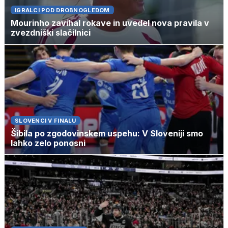
IGRALCI POD DROBNOGLEDOM
Mourinho zavihal rokave in uvedel nova pravila v
zvezdniški slačilnici
SLOVENCI V FINALU
Šibila po zgodovinskem uspehu: V Sloveniji smo
lahko zelo ponosni