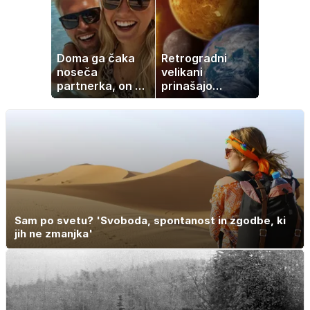
jo mnogi redno
uživajo
Doma ga čaka
Retrogradni
noseča
velikani
partnerka, on pa
prinašajo
dopustuje z
pomembne
drugo
premike – kaj
pomeni, da so
Saturn, Neptun
in Pluton hkrati
retrogradni?
Sam po svetu? 'Svoboda, spontanost in zgodbe, ki
jih ne zmanjka'