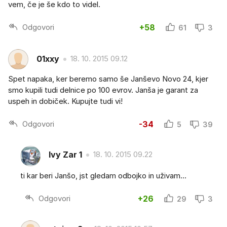
vem, če je še kdo to videl.
Odgovori
+58
61
3
01xxy
18. 10. 2015 09.12
Spet napaka, ker beremo samo še Janševo Novo 24, kjer
smo kupili tudi delnice po 100 evrov. Janša je garant za
uspeh in dobiček. Kupujte tudi vi!
Odgovori
-34
5
39
Ivy Zar 1
18. 10. 2015 09.22
ti kar beri Janšo, jst gledam odbojko in uživam...
Odgovori
+26
29
3