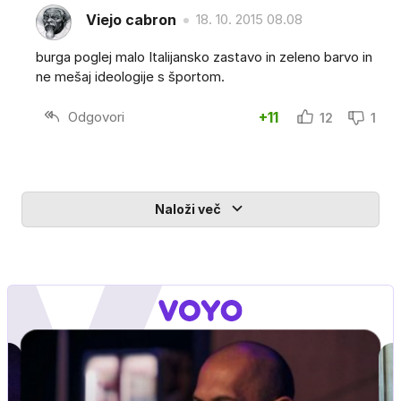
Viejo cabron
18. 10. 2015 08.08
burga poglej malo Italijansko zastavo in zeleno barvo in
ne mešaj ideologije s športom.
Odgovori
+11
12
1
Naloži več