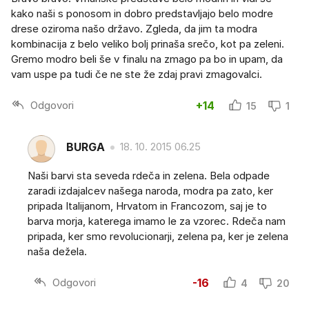
kako naši s ponosom in dobro predstavljajo belo modre
drese oziroma našo državo. Zgleda, da jim ta modra
kombinacija z belo veliko bolj prinaša srečo, kot pa zeleni.
Gremo modro beli še v finalu na zmago pa bo in upam, da
vam uspe pa tudi če ne ste že zdaj pravi zmagovalci.
Odgovori
+14
15
1
BURGA
18. 10. 2015 06.25
Naši barvi sta seveda rdeča in zelena. Bela odpade
zaradi izdajalcev našega naroda, modra pa zato, ker
pripada Italijanom, Hrvatom in Francozom, saj je to
barva morja, katerega imamo le za vzorec. Rdeča nam
pripada, ker smo revolucionarji, zelena pa, ker je zelena
naša dežela.
Odgovori
-16
4
20