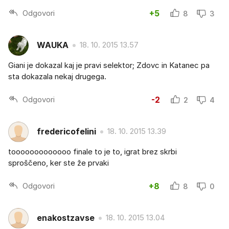
Odgovori
+5
8
3
WAUKA
18. 10. 2015 13.57
Giani je dokazal kaj je pravi selektor; Zdovc in Katanec pa
sta dokazala nekaj drugega.
Odgovori
-2
2
4
fredericofelini
18. 10. 2015 13.39
tooooooooooooo finale to je to, igrat brez skrbi
sproščeno, ker ste že prvaki
Odgovori
+8
8
0
enakostzavse
18. 10. 2015 13.04