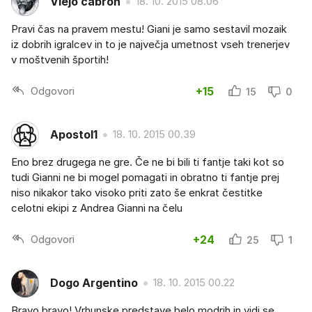
Viejo cabron
18. 10. 2015 08.06
Pravi čas na pravem mestu! Giani je samo sestavil mozaik
iz dobrih igralcev in to je največja umetnost vseh trenerjev
v moštvenih športih!
Odgovori
+15
15
0
Apostol1
18. 10. 2015 00.39
Eno brez drugega ne gre. Če ne bi bili ti fantje taki kot so
tudi Gianni ne bi mogel pomagati in obratno ti fantje prej
niso nikakor tako visoko priti zato še enkrat čestitke
celotni ekipi z Andrea Gianni na čelu
Odgovori
+24
25
1
Dogo Argentino
18. 10. 2015 00.22
Bravo bravo! Vrhunske predstave belo modrih in vidi se