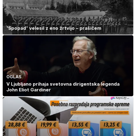
'Spopad' velesil z eno žrtvijo – prašičem
OGLAS
V Ljubljano prihaja svetovna dirigentska legenda
John Eliot Gardiner