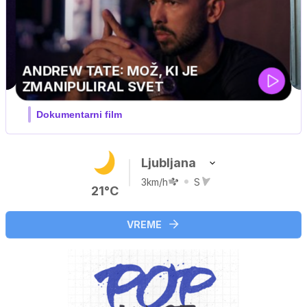
MOJ PRIJATELJ PINGVIN
Film meseca / družinski, pustolovski
Ljubljana
3km/h
S
21°C
VREME