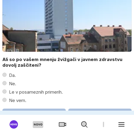
Ali so po vašem mnenju žvižgači v javnem zdravstvu
dovolj zaščiteni?
Da.
Ne.
Le v posameznih primerih.
Ne vem.
Moški
Ženska
V Mariboru iščejo žvižgača in 'skrivajo nepravilnosti'?