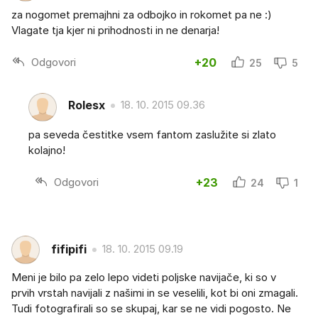
za nogomet premajhni za odbojko in rokomet pa ne :)
Vlagate tja kjer ni prihodnosti in ne denarja!
Odgovori
+20
25
5
Rolesx
18. 10. 2015 09.36
pa seveda čestitke vsem fantom zaslužite si zlato
kolajno!
Odgovori
+23
24
1
fifipifi
18. 10. 2015 09.19
Meni je bilo pa zelo lepo videti poljske navijače, ki so v
prvih vrstah navijali z našimi in se veselili, kot bi oni zmagali.
Tudi fotografirali so se skupaj, kar se ne vidi pogosto. Ne