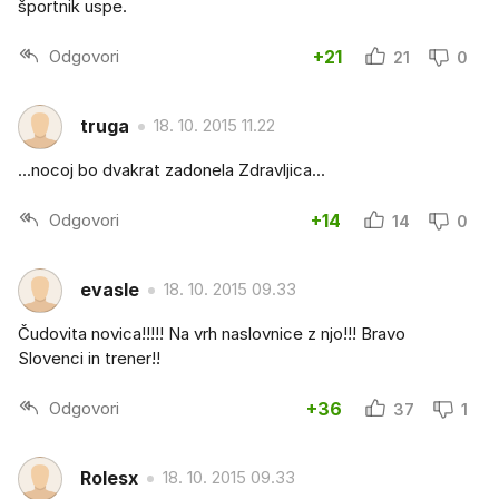
športnik uspe.
Odgovori
+21
21
0
truga
18. 10. 2015 11.22
...nocoj bo dvakrat zadonela Zdravljica...
Odgovori
+14
14
0
evasle
18. 10. 2015 09.33
Čudovita novica!!!!! Na vrh naslovnice z njo!!! Bravo
Slovenci in trener!!
Odgovori
+36
37
1
Rolesx
18. 10. 2015 09.33