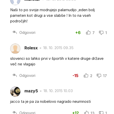
Naši to po svoje modrujejo palamudijo ,eden bolj
pameten kot drugi a vse slabše ! In to na vseh
področjih!
Odgovori
+6
7
1
Rolesx
18. 10. 2015 09.35
slovenci so lahko prvi v športih v katere druge države
več ne vlagajo
Odgovori
-15
2
17
mazy5
18. 10. 2015 10.03
jacco ta je pa za nobelovo nagrado neumnosti
Odgovori
+12
13
1