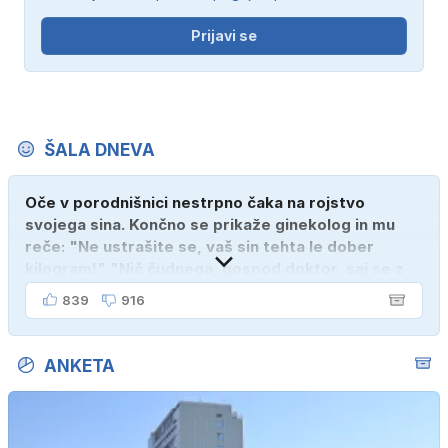
Prijavi se
ŠALA DNEVA
Oče v porodnišnici nestrpno čaka na rojstvo
svojega sina. Končno se prikaže ginekolog in mu
reče: "Ne ustrašite se, vaš sin tehta le dober
kilogram!" "Nič čudnega, gospod doktor, saj se z
ženo poznava šele tri mesece."
839
916
ANKETA