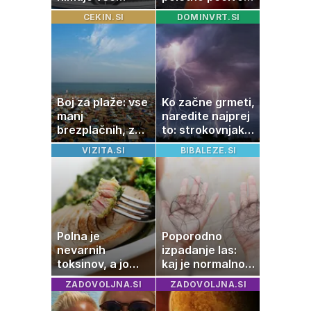
rezervne gume?
ki vedno uspe
CEKIN.SI
DOMINVRT.SI
Boj za plaže: vse
Ko začne grmeti,
manj
naredite najprej
brezplačnih, za
to: strokovnjaki
ležalnik in
opozarjajo na
VIZITA.SI
BIBALEZE.SI
senčnik tudi več
pogosto napako
kot 40 evrov
Polna je
Poporodno
nevarnih
izpadanje las:
toksinov, a jo
kaj je normalno
imamo vsi radi:
in kako si
ZADOVOLJNA.SI
ZADOVOLJNA.SI
to je najbolj
pomagati
nezdrava riba, ki