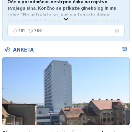
Oče v porodnišnici nestrpno čaka na rojstvo
svojega sina. Končno se prikaže ginekolog in mu
reče: "Ne ustrašite se, vaš sin tehta le dober
kilogram!" "Nič čudnega, gospod doktor, saj se z
ženo poznava šele tri mesece."
751
786
ANKETA