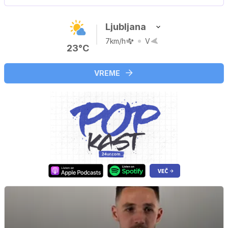
Ljubljana
7km/h
V
23°C
VREME