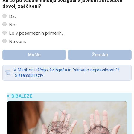
Ali so po vašem mnenju žvižgači v javnem zdravstvu
dovolj zaščiteni?
Da.
Ne.
Le v posameznih primerih.
Ne vem.
Moški
Ženska
V Mariboru iščejo žvižgača in 'skrivajo nepravilnosti'?
'Sistemski izziv'
BIBALEZE