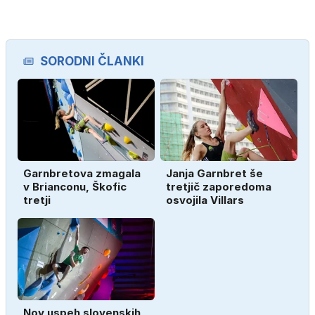
SORODNI ČLANKI
Garnbretova zmagala
Janja Garnbret še
v Brianconu, Škofic
tretjič zaporedoma
tretji
osvojila Villars
Nov uspeh slovenskih