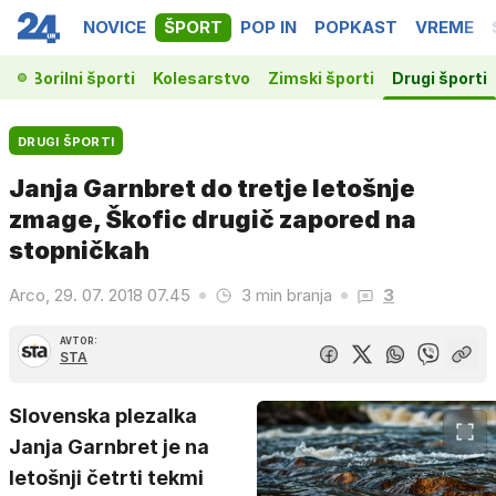
NOVICE
ŠPORT
POP IN
POPKAST
VREME
ka
Borilni športi
Kolesarstvo
Zimski športi
Drugi športi
DRUGI ŠPORTI
Janja Garnbret do tretje letošnje
zmage, Škofic drugič zapored na
stopničkah
Arco, 29. 07. 2018 07.45
3 min branja
3
AVTOR:
STA
Slovenska plezalka
Janja Garnbret je na
letošnji četrti tekmi