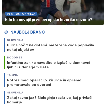
PSG - ASTON VILLA
Kdo bo osvojil prvo evropsko lovoriko sezone?
NAJBOLJ BRANO
SLOVENIJA
Burna noč z nevihtami: meteorna voda poplavila
nekaj objektov
NOGOMET
Infantino zanika navedbe o izplačilu domnevni
ljubici z denarjem Uefe
TUJINA
Potres med operacijo: kirurge in opremo
premetavalo po dvorani
SLOVENIJA
Zakaj ravno jaz? Biologinja razkriva, kaj privlači
komarje