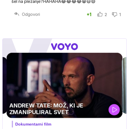
šel na plezanje?HAHAHA😂😂😂😂😁😃😄
Odgovori
+1
2
1
ski