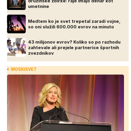
družinske zbirke: raje imajo denar kot
umetnine
Medtem ko je svet trepetal zaradi vojne,
so oni služili 600.000 evrov na minuto
43 milijonov evrov? Koliko so po razhodu
zahtevale ali prejele partnerice športnih
zvezdnikov
MOSKISVET