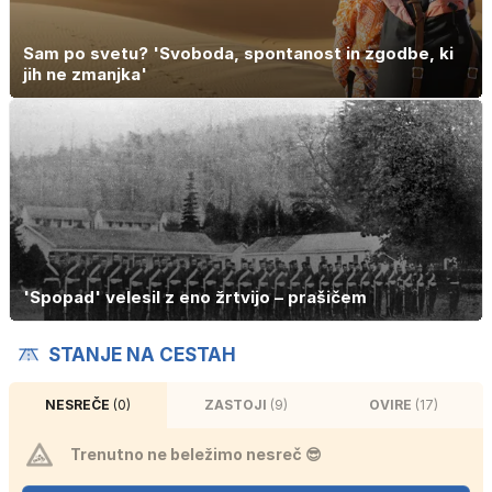
Sam po svetu? 'Svoboda, spontanost in zgodbe, ki
jih ne zmanjka'
'Spopad' velesil z eno žrtvijo – prašičem
STANJE NA CESTAH
NESREČE
(0)
ZASTOJI
(9)
OVIRE
(17)
Trenutno ne beležimo nesreč 😎