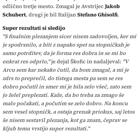
odlično tretje mesto. Zmagal je Avstrijec
Jakob
Schubert
, drugi je bil Italijan
Stefano
Ghisolfi
.
Super rezultati si sledijo
"S finalnim plezanjem sicer nisem zadovoljen, ker mi
je spodrsnilo, a biti z napako spet na stopničkah je
samo potrditev, da je forma res dobra in se mi bo
enkrat res odprlo,"
je dejal Škofic in nadaljeval:
"V
Arcu sem kar nekako čutil, da bom zmagal, a mi je
zdrs to preprečil, do tistega mesta pa sem se res
dobro počutil in smer mi je bila zelo všeč, zato sem
jo želel preplezati. Kaže, da bo treba za zmago še
malo počakati, a počutim se zelo dobro. Na koncu
sem vesel stopničk, a ostaja grenak priokus, saj letos
še nisem sestavil plezanja, kot ga znam, čeprav se
kljub temu vrstijo super rezultati."