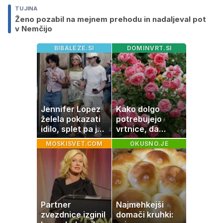
TUJINA
Ženo pozabil na mejnem prehodu in nadaljeval pot
v Nemčijo
BIBALEZE.SI
DOMINVRT.SI
Jennifer Lopez
Kako dolgo
želela pokazati
potrebujejo
idilo, splet pa je
vrtnice, da
razburila ena
zrastejo? Vse o
MOSKISVET.COM
OKUSNO.JE
stvar
rasti, cvetenju in
negi vrtnic
Partner
Najmehkejši
zvezdnice izginil
domači kruhki: