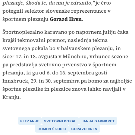
plezanje, škoda le, da mu je zdrsnilo,"
je črto
potegnil selektor slovenske reprezentance v
športnem plezanju
Gorazd Hren
.
Športnoplezalno karavano po napornem juliju čaka
krajši tekmovalni premor, naslednja tekma
svetovnega pokala bo v balvanskem plezanju, in
sicer 17. in 18. avgusta v Münchnu, vrhunec sezone
pa predstavlja svetovno prvenstvo v športnem
plezanju, ki ga od 6. do 16. septembra gosti
Innsbruck, 29. in 30. septembra pa bomo za najboljše
športne plezalke in plezalce znova lahko navijali v
Kranju.
PLEZANJE
SVETOVNI POKAL
JANJA GARNBRET
DOMEN ŠKODIC
GORAZD HREN