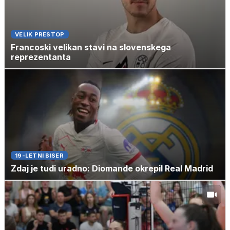
VELIK PRESTOP
Francoski velikan stavi na slovenskega
reprezentanta
19-LETNI BISER
Zdaj je tudi uradno: Diomande okrepil Real Madrid