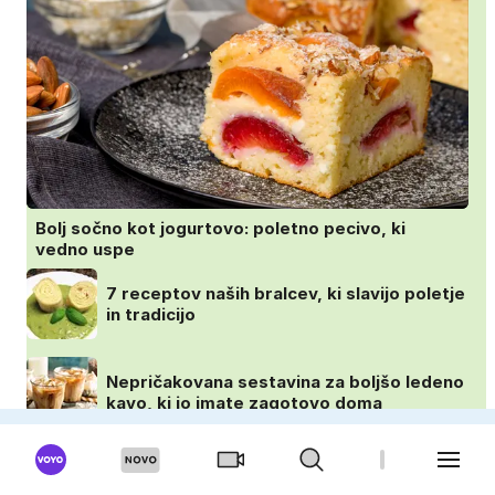
Bolj sočno kot jogurtovo: poletno pecivo, ki
vedno uspe
7 receptov naših bralcev, ki slavijo poletje
in tradicijo
Nepričakovana sestavina za boljšo ledeno
kavo, ki jo imate zagotovo doma
Najmehkejši domači kruhki: priprava v
ponvi je trik za popoln rezultat