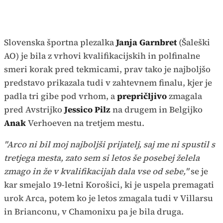
Slovenska športna plezalka
Janja Garnbret
(Šaleški
AO) je bila z vrhovi kvalifikacijskih in polfinalne
smeri korak pred tekmicami, prav tako je najboljšo
predstavo prikazala tudi v zahtevnem finalu, kjer je
padla tri gibe pod vrhom, a
prepričljivo
zmagala
pred Avstrijko
Jessico Pilz
na drugem in Belgijko
Anak
Verhoeven na tretjem mestu.
"Arco ni bil moj najboljši prijatelj, saj me ni spustil s
tretjega mesta, zato sem si letos še posebej želela
zmago in že v kvalifikacijah dala vse od sebe,"
se je
kar smejalo 19-letni Korošici, ki je uspela premagati
urok Arca, potem ko je letos zmagala tudi v Villarsu
in Brianconu, v Chamonixu pa je bila druga.