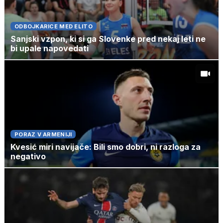
ODBOJKARICE MED ELITO
Sanjski vzpon, ki si ga Slovenke pred nekaj leti ne
bi upale napovedati
PORAZ V ARMENIJI
Kvesić miri navijače: Bili smo dobri, ni razloga za
negativo