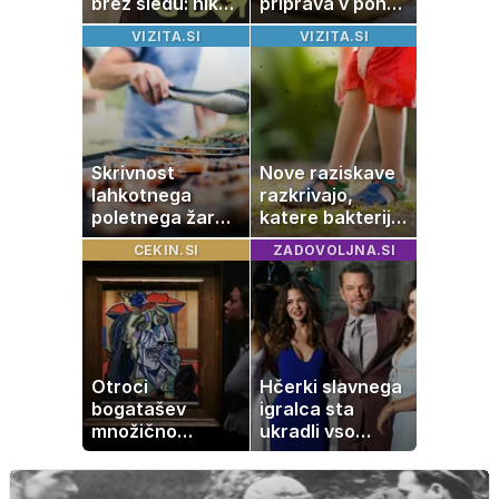
brez sledu: nikoli
priprava v ponvi
ga niso našli,
je trik za popoln
VIZITA.SI
VIZITA.SI
nato je prišla še
rezultat
ena tragedija
Skrivnost
Nove raziskave
lahkotnega
razkrivajo,
poletnega žara,
katere bakterije
po katerem ne
na koži privlačijo
CEKIN.SI
ZADOVOLJNA.SI
boste
komarje
potrebovali
popoldanskega
spanca
Otroci
Hčerki slavnega
bogatašev
igralca sta
množično
ukradli vso
prodajajo
pozornost
družinske
zbirke: raje imajo