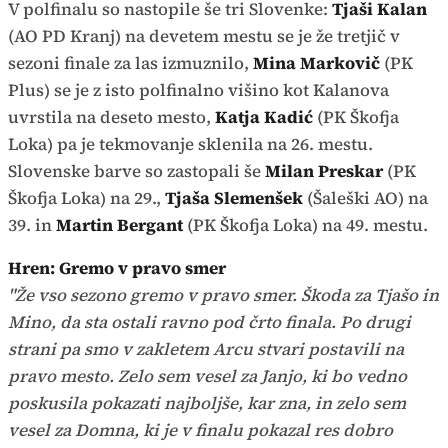
V polfinalu so nastopile še tri Slovenke:
Tjaši Kalan
(AO PD Kranj) na devetem mestu se je že tretjič v
sezoni finale za las izmuznilo,
Mina Markovič
(PK
Plus) se je z isto polfinalno višino kot Kalanova
uvrstila na deseto mesto,
Katja Kadić
(PK Škofja
Loka) pa je tekmovanje sklenila na 26. mestu.
Slovenske barve so zastopali še
Milan Preskar
(PK
Škofja Loka) na 29.,
Tjaša Slemenšek
(Šaleški AO) na
39. in
Martin
Bergant
(PK Škofja Loka) na 49. mestu.
Hren: Gremo v pravo smer
"Že vso sezono gremo v pravo smer. Škoda za Tjašo in
Mino, da sta ostali ravno pod črto finala. Po drugi
strani pa smo v zakletem Arcu stvari postavili na
pravo mesto. Zelo sem vesel za Janjo, ki bo vedno
poskusila pokazati najboljše, kar zna, in zelo sem
vesel za Domna, ki je v finalu pokazal res dobro