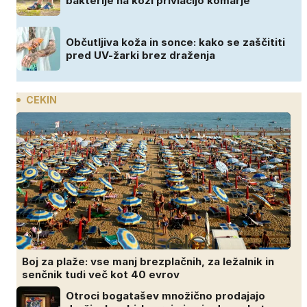
bakterije na koži privlačijo komarje
Občutljiva koža in sonce: kako se zaščititi
pred UV-žarki brez draženja
CEKIN
Boj za plaže: vse manj brezplačnih, za ležalnik in
senčnik tudi več kot 40 evrov
Otroci bogatašev množično prodajajo