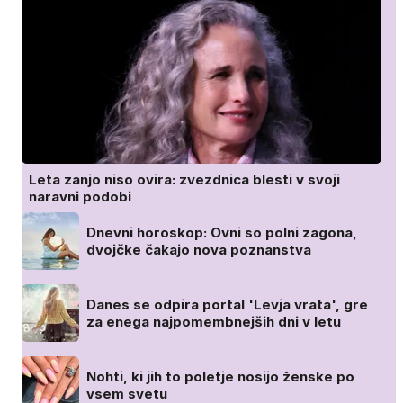
Leta zanjo niso ovira: zvezdnica blesti v svoji
naravni podobi
Dnevni horoskop: Ovni so polni zagona,
dvojčke čakajo nova poznanstva
Danes se odpira portal 'Levja vrata', gre
za enega najpomembnejših dni v letu
Nohti, ki jih to poletje nosijo ženske po
vsem svetu