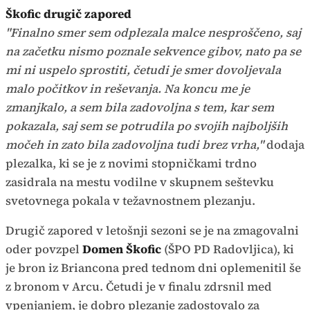
Škofic drugič zapored
"Finalno smer sem odplezala malce nesproščeno, saj
na začetku nismo poznale sekvence gibov, nato pa se
mi ni uspelo sprostiti, četudi je smer dovoljevala
malo počitkov in reševanja. Na koncu me je
zmanjkalo, a sem bila zadovoljna s tem, kar sem
pokazala, saj sem se potrudila po svojih najboljših
močeh in zato bila zadovoljna tudi brez vrha,"
dodaja
plezalka, ki se je z novimi stopničkami trdno
zasidrala na mestu vodilne v skupnem seštevku
svetovnega pokala v težavnostnem plezanju.
Drugič zapored v letošnji sezoni se je na zmagovalni
oder povzpel
Domen Škofic
(ŠPO PD Radovljica), ki
je bron iz Briancona pred tednom dni oplemenitil še
z bronom v Arcu. Četudi je v finalu zdrsnil med
vpenjanjem, je dobro plezanje zadostovalo za