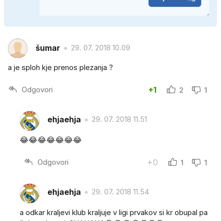
šumar
29. 07. 2018 10.09
a je sploh kje prenos plezanja ?
Odgovori
+1
2
1
ehjaehja
29. 07. 2018 11.51
😂😂😂😂😂😂😂
Odgovori
+0
1
1
ehjaehja
29. 07. 2018 11.54
a odkar kraljevi klub kraljuje v ligi prvakov si kr obupal pa