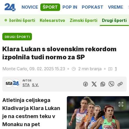
NOVICE
ŠPORT
POP IN
POPKAST
VREME
ka
Borilni športi
Kolesarstvo
Zimski športi
Drugi športi
DRUGI ŠPORTI
Klara Lukan s slovenskim rekordom
izpolnila tudi normo za SP
Monte Carlo, 09. 02. 2025 15.23
2 min branja
1
AVTOR:
STA
S.V.
Atletinja celjskega
Kladivarja Klara Lukan
je na cestnem teku v
Monaku na pet