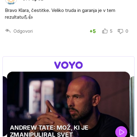
Bravo Klara, čestitke. Veliko truda in garanja je v tem
rezultatu💪👍
Odgovori
+5
5
0
UEFA SUPERPOKAL