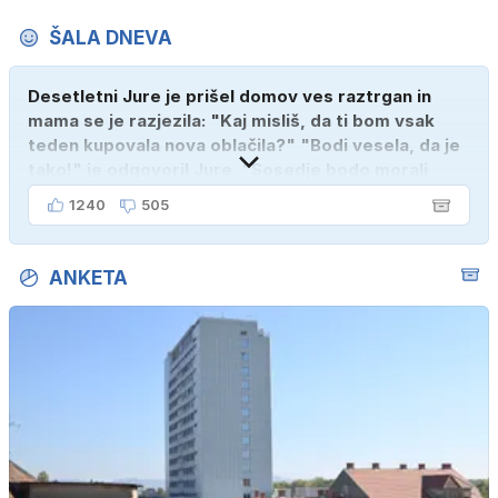
ŠALA DNEVA
Desetletni Jure je prišel domov ves raztrgan in
mama se je razjezila: "Kaj misliš, da ti bom vsak
teden kupovala nova oblačila?" "Bodi vesela, da je
tako!" je odgovoril Jure. "Sosedje bodo morali
kupiti novega sina, tako sem ga prebutal!"
1240
505
ANKETA