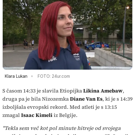
Klara Lukan
FOTO: 24ur.com
S časom 14:33 je slavila Etiopijka
Likina Amebaw
,
druga pa je bila Nizozemka
Diane Van Es
, ki je s 14:39
izboljšala evropski rekord. Med atleti je s 13:15
zmagal
Isaac Kimeli
iz Belgije.
"Tekla sem več kot pol minute hitreje od svojega