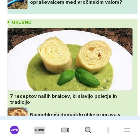
opraševalcem med vročinskim valom?
OKUSNO
7 receptov naših bralcev, ki slavijo poletje in
tradicijo
Najmehkejši domači kruhki: priprava v
ponvi je trik za popoln rezultat
Klasična panada odpade: tako Italijani