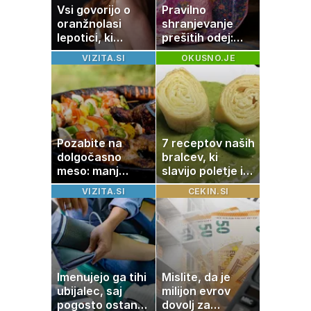
Vsi govorijo o
Pravilno
oranžnolasi
shranjevanje
lepotici, ki
prešitih odej:
navdušuje s
Kako ohraniti
VIZITA.SI
OKUSNO.JE
skrivnostno
družinsko
vlogo
dediščino
Pozabite na
7 receptov naših
dolgočasno
bralcev, ki
meso: manj
slavijo poletje in
maščobe, več
tradicijo
VIZITA.SI
CEKIN.SI
svežine
Imenujejo ga tihi
Mislite, da je
ubijalec, saj
milijon evrov
pogosto ostane
dovolj za