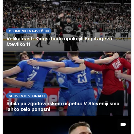
OB IMENIH NAJVEČJIH
Velika čast: Kingsi bodo upokojili Kopitarjevo
številko 11
SLOVENCI V FINALU
Šibila po zgodovinskem uspehu: V Sloveniji smo
lahko zelo ponosni