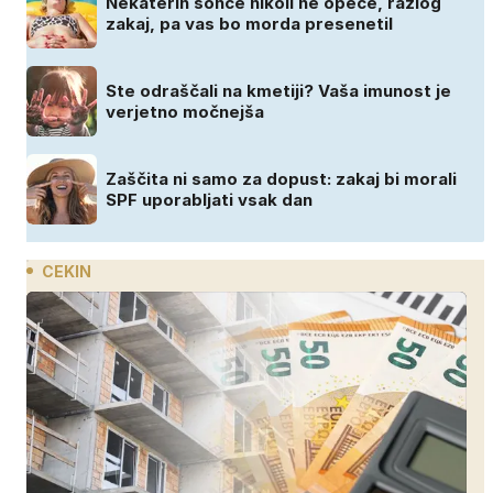
Nekaterih sonce nikoli ne opeče, razlog
zakaj, pa vas bo morda presenetil
Ste odraščali na kmetiji? Vaša imunost je
verjetno močnejša
Zaščita ni samo za dopust: zakaj bi morali
SPF uporabljati vsak dan
CEKIN