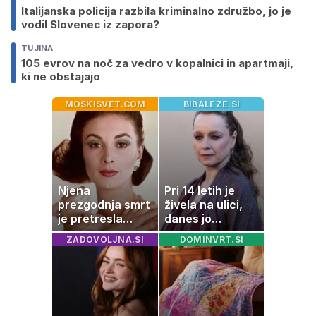
Italijanska policija razbila kriminalno združbo, jo je
vodil Slovenec iz zapora?
TUJINA
105 evrov na noč za vedro v kopalnici in apartmaji,
ki ne obstajajo
MOSKISVET.COM
BIBALEZE.SI
Njena
Pri 14 letih je
prezgodnja smrt
živela na ulici,
je pretresla
danes jo
modni svet: za
občuduje ves
ZADOVOLJNA.SI
DOMINVRT.SI
slavo se je
svet
skrivala
tragedija