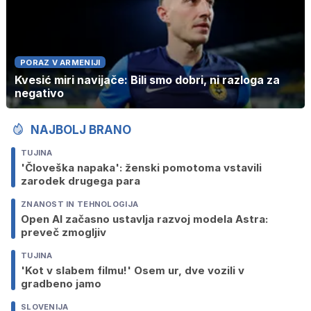
PORAZ V ARMENIJI
Kvesić miri navijače: Bili smo dobri, ni razloga za
negativo
NAJBOLJ BRANO
TUJINA
'Človeška napaka': ženski pomotoma vstavili
zarodek drugega para
ZNANOST IN TEHNOLOGIJA
Open AI začasno ustavlja razvoj modela Astra:
preveč zmogljiv
TUJINA
'Kot v slabem filmu!' Osem ur, dve vozili v
gradbeno jamo
SLOVENIJA