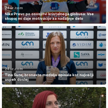
24ur.com
Nika Prevc po osvojitvi kristalnega globusa: Vse
skupaj mi daje motivacijo za nadaljnje delo
24ur.com
Tina Šutej bronasto medaljo opisala kot največji
uspeh doslej