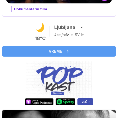
V živo na VOYO: sreda ob 20.30
…
Ljubljana
4km/h
SV
18°C
VREME