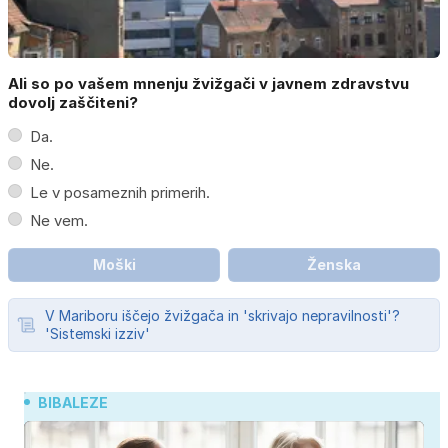
Ali so po vašem mnenju žvižgači v javnem zdravstvu
dovolj zaščiteni?
Da.
Ne.
Le v posameznih primerih.
Ne vem.
Moški
Ženska
V Mariboru iščejo žvižgača in 'skrivajo nepravilnosti'?
'Sistemski izziv'
BIBALEZE