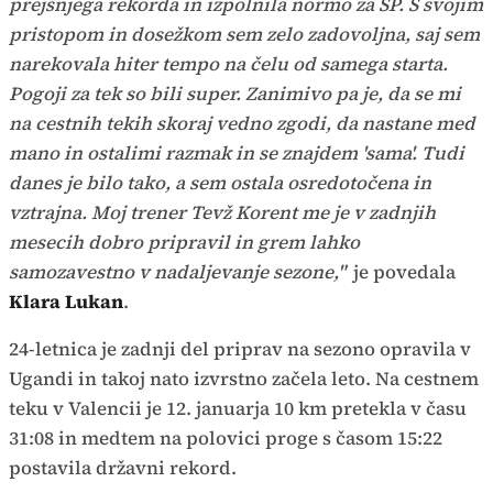
prejšnjega rekorda in izpolnila normo za SP. S svojim
pristopom in dosežkom sem zelo zadovoljna, saj sem
narekovala hiter tempo na čelu od samega starta.
Pogoji za tek so bili super. Zanimivo pa je, da se mi
na cestnih tekih skoraj vedno zgodi, da nastane med
mano in ostalimi razmak in se znajdem 'sama'. Tudi
danes je bilo tako, a sem ostala osredotočena in
vztrajna. Moj trener Tevž Korent me je v zadnjih
mesecih dobro pripravil in grem lahko
samozavestno v nadaljevanje sezone,"
je povedala
Klara Lukan
.
24-letnica je zadnji del priprav na sezono opravila v
Ugandi in takoj nato izvrstno začela leto. Na cestnem
teku v Valencii je 12. januarja 10 km pretekla v času
31:08 in medtem na polovici proge s časom 15:22
postavila državni rekord.