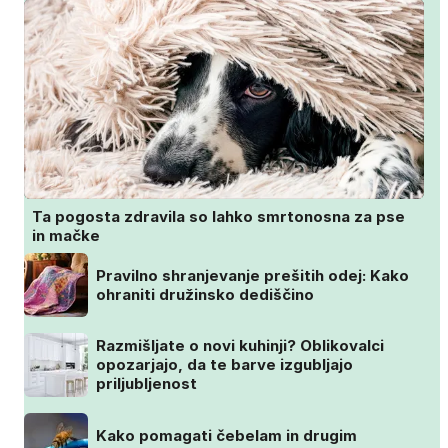
Ta pogosta zdravila so lahko smrtonosna za pse
in mačke
Pravilno shranjevanje prešitih odej: Kako
ohraniti družinsko dediščino
Razmišljate o novi kuhinji? Oblikovalci
opozarjajo, da te barve izgubljajo
priljubljenost
Kako pomagati čebelam in drugim