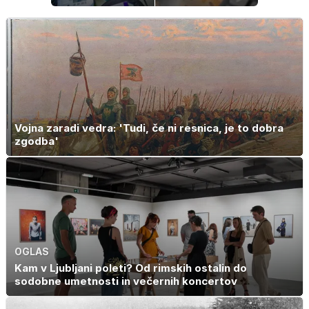
neopažen:
sanjsko
nenavadni
stanovanje? Te
simptomi
številke so
visokega
šokirale Evropo
holesterola
Vojna zaradi vedra: 'Tudi, če ni resnica, je to dobra
zgodba'
OGLAS
Kam v Ljubljani poleti? Od rimskih ostalin do
sodobne umetnosti in večernih koncertov