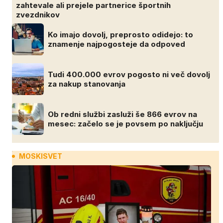
zahtevale ali prejele partnerice športnih
zvezdnikov
Ko imajo dovolj, preprosto odidejo: to
znamenje najpogosteje da odpoved
Tudi 400.000 evrov pogosto ni več dovolj
za nakup stanovanja
Ob redni službi zasluži še 866 evrov na
mesec: začelo se je povsem po naključju
MOSKISVET