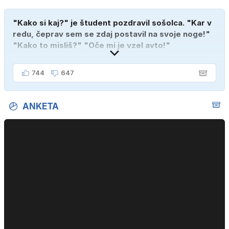
"Kako si kaj?" je študent pozdravil sošolca. "Kar v
redu, čeprav sem se zdaj postavil na svoje noge!"
"Kako to misliš?" "Oče mi je vzel avto!"
744
647
ANKETA