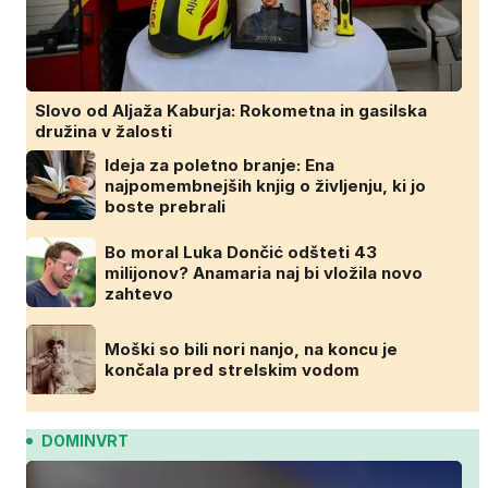
Slovo od Aljaža Kaburja: Rokometna in gasilska
družina v žalosti
Ideja za poletno branje: Ena
najpomembnejših knjig o življenju, ki jo
boste prebrali
Bo moral Luka Dončić odšteti 43
milijonov? Anamaria naj bi vložila novo
zahtevo
Moški so bili nori nanjo, na koncu je
končala pred strelskim vodom
DOMINVRT