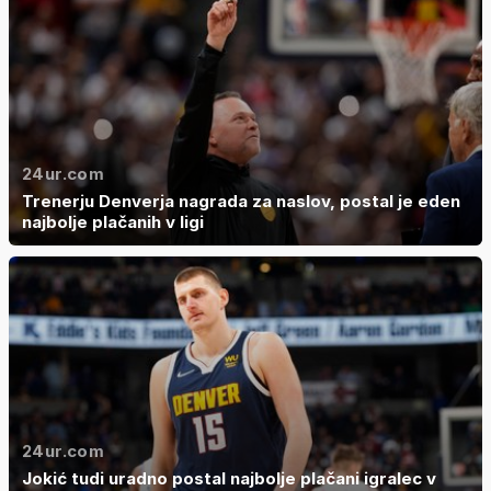
24ur.com
Trenerju Denverja nagrada za naslov, postal je eden
najbolje plačanih v ligi
24ur.com
Jokić tudi uradno postal najbolje plačani igralec v