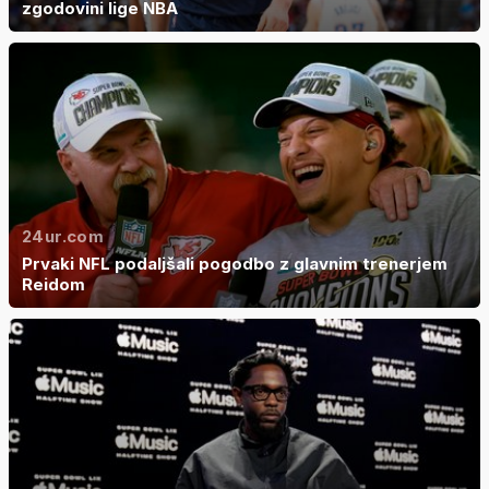
zgodovini lige NBA
24ur.com
Prvaki NFL podaljšali pogodbo z glavnim trenerjem
Reidom