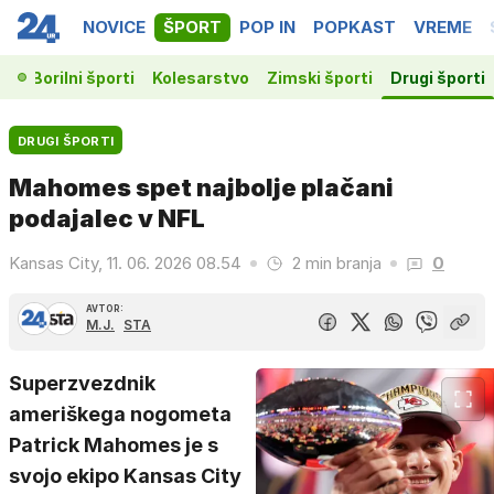
NOVICE
ŠPORT
POP IN
POPKAST
VREME
ka
Borilni športi
Kolesarstvo
Zimski športi
Drugi športi
DRUGI ŠPORTI
Mahomes spet najbolje plačani
podajalec v NFL
Kansas City, 11. 06. 2026 08.54
2 min branja
0
AVTOR:
M.J.
STA
Superzvezdnik
ameriškega nogometa
Patrick Mahomes je s
svojo ekipo Kansas City