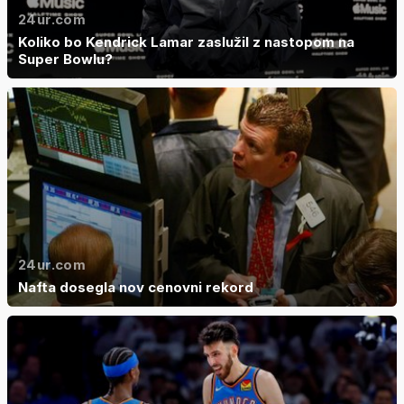
24ur.com
Koliko bo Kendrick Lamar zaslužil z nastopom na
Super Bowlu?
24ur.com
Nafta dosegla nov cenovni rekord