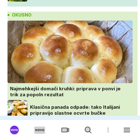
OKUSNO
Najmehkejši domači kruhki: priprava v ponvi je
trik za popoln rezultat
Klasična panada odpade: tako Italijani
pripravijo slastne ocvrte bučke
Najlepši zaključek nedeljskega kosila: 8
sladic brez peke, ki se jih vsi veselijo