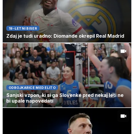
19-LETNI BISER
Zdaj je tudi uradno: Diomande okrepil Real Madrid
ODBOJKARICE MED ELITO
Sanjski vzpon, ki si ga Slovenke pred nekaj leti ne
bi upale napovedati