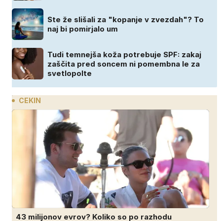
Ste že slišali za "kopanje v zvezdah"? To
naj bi pomirjalo um
Tudi temnejša koža potrebuje SPF: zakaj
zaščita pred soncem ni pomembna le za
svetlopolte
CEKIN
43 milijonov evrov? Koliko so po razhodu