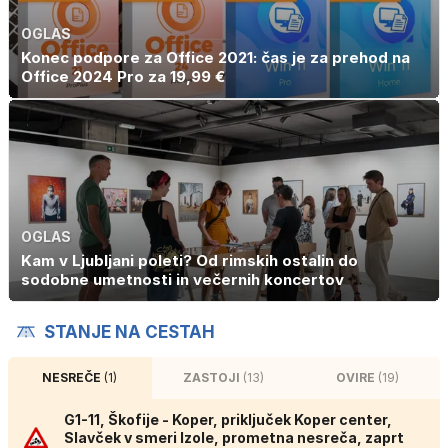
OGLAS
Konec podpore za Office 2021: čas je za prehod na
Office 2024 Pro za 19,99 €
OGLAS
Kam v Ljubljani poleti? Od rimskih ostalin do
sodobne umetnosti in večernih koncertov
STANJE NA CESTAH
NESREČE
(1)
ZASTOJI
(13)
OVIRE
(19)
G1-11, Škofije - Koper, priključek Koper center,
Slavček v smeri Izole, prometna nesreča, zaprt