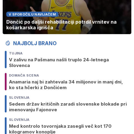
V SPOROČILU NAVIJAČEM
Dončić po daljši rehabilitaciji potrdil vrnitev na
košarkarska igrišča
NAJBOLJ BRANO
TUJINA
V zalivu na Pašmanu našli truplo 24-letnega
Slovenca
DOMAČA SCENA
Anamaria naj bi zahtevala 34 milijonov in manj dni,
ko sta hčerki z Dončićem
SLOVENIJA
Sedem držav kritičnih zaradi slovenske blokade pri
imenovanju Fajonove
SLOVENIJA
Med kontrolo tovornjaka zasegli več kot 170
kilogramov konoplje