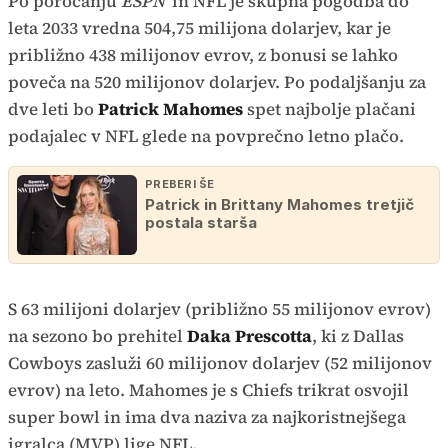
Po poročanju
ESPN
in NFL je skupna pogodba do
leta 2033 vredna 504,75 milijona dolarjev, kar je
približno 438 milijonov evrov, z bonusi se lahko
poveča na 520 milijonov dolarjev. Po podaljšanju za
dve leti bo
Patrick Mahomes
spet najbolje plačani
podajalec v NFL glede na povprečno letno plačo.
PREBERI ŠE
Patrick in Brittany Mahomes tretjič
postala starša
S 63 milijoni dolarjev (približno 55 milijonov evrov)
na sezono bo prehitel
Daka Prescotta
, ki z Dallas
Cowboys zasluži 60 milijonov dolarjev (52 milijonov
evrov) na leto. Mahomes je s Chiefs trikrat osvojil
super bowl in ima dva naziva za najkoristnejšega
igralca (MVP) lige NFL.