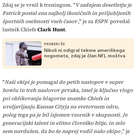
Zdaj se je vrnil k treningom. "
V zadnjem desetletju je
Patrick postal ena najbolj ikoničnih in priljubljenih
športnih osebnosti vseh časov
," je za
ESPN
povedal
lastnik Chiefs
Clark Hunt
.
PREBERI ŠE
Nikoli ni odigral tekme ameriškega
nogometa, zdaj je član NFL moštva
"
Naši ekipi je pomagal do petih nastopov v super
bowlu in treh naslovov prvaka, imel je ključno vlogo
pri oblikovanju blagovne znamke Chiefs in
uveljavljanju Kansas Cityja na svetovnem odru,
poleg tega pa je bil izjemen vzornik v skupnosti. Je
generacijski talent in elitno človeško bitje, in zelo
sem navdušen, da bo še naprej vodil našo ekipo
," je