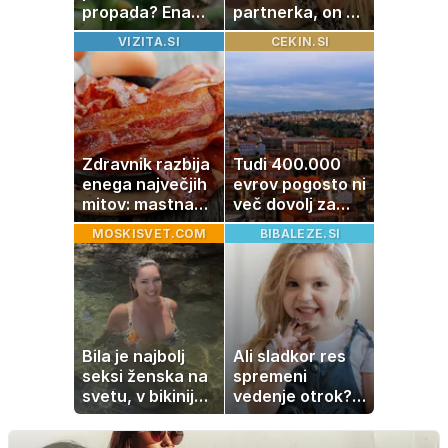
propada? Ena
partnerka, on pa
napaka lahko
dopustuje z
VIZITA.SI
CEKIN.SI
uniči rastline –
drugo
tako jih rešite
Zdravnik razbija
Tudi 400.000
enega največjih
evrov pogosto ni
mitov: mastna
več dovolj za
jetra ne
nakup
MOSKISVET.COM
BIBALEZE.SI
nastanejo zaradi
stanovanja
slanine, temveč
zaradi živila, ki
ga imamo vsi
radi
Bila je najbolj
Ali sladkor res
seksi ženska na
spremeni
svetu, v bikiniju
vedenje otrok?
znova navdušila
Znanost ponuja
presenetljiv