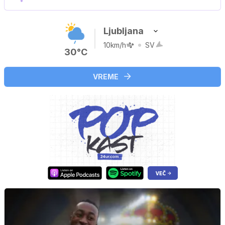
Ljubljana
10km/h
SV
30°C
VREME