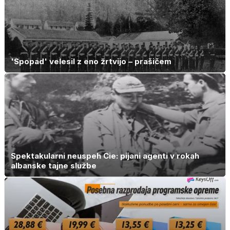
'Spopad' velesil z eno žrtvijo – prašičem
Spektakularni neuspeh Cie: pijani agenti v rokah
albanske tajne službe