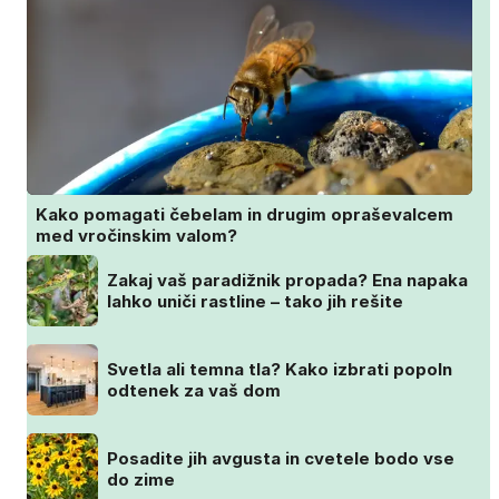
Kako pomagati čebelam in drugim opraševalcem
med vročinskim valom?
Zakaj vaš paradižnik propada? Ena napaka
lahko uniči rastline – tako jih rešite
Svetla ali temna tla? Kako izbrati popoln
odtenek za vaš dom
Posadite jih avgusta in cvetele bodo vse
do zime