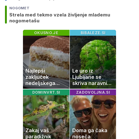
NOGOMET
Strela med tekmo vzela življenje mlademu
nogometašu
OKUSNO.JE
BIBALEZE.SI
Najlepši
Le uro iz
zaključek
Ljubljane se
nedeljskega
skriva naravni
kosila: 8 sladic
čudež, ki je kot
DOMINVRT.SI
ZADOVOLJNA.SI
brez peke, ki se
ustvarjen za
jih vsi veselijo
družinski izlet
Zakaj vaš
Doma ga čaka
paradižnik
noseča