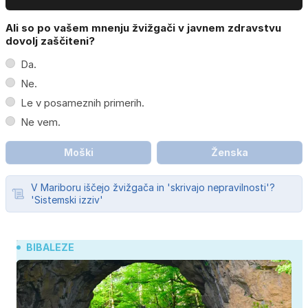
Ali so po vašem mnenju žvižgači v javnem zdravstvu
dovolj zaščiteni?
Da.
Ne.
Le v posameznih primerih.
Ne vem.
Moški
Ženska
V Mariboru iščejo žvižgača in 'skrivajo nepravilnosti'?
'Sistemski izziv'
BIBALEZE