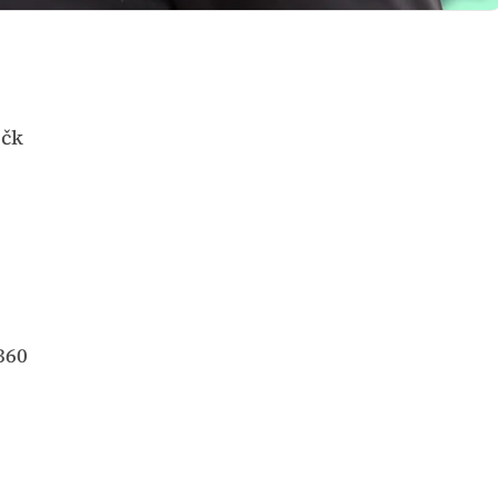
očk
360