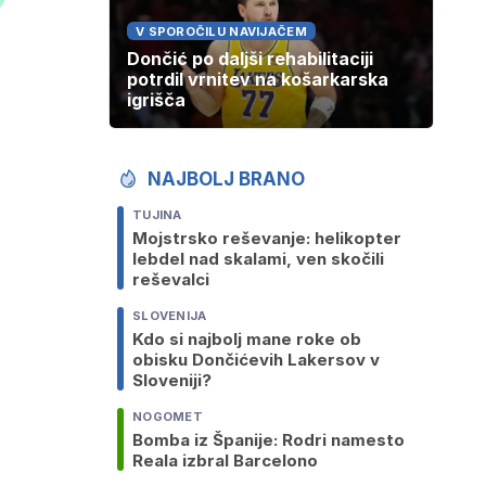
V SPOROČILU NAVIJAČEM
Dončić po daljši rehabilitaciji
potrdil vrnitev na košarkarska
igrišča
NAJBOLJ BRANO
TUJINA
Mojstrsko reševanje: helikopter
lebdel nad skalami, ven skočili
reševalci
SLOVENIJA
Kdo si najbolj mane roke ob
obisku Dončićevih Lakersov v
Sloveniji?
NOGOMET
Bomba iz Španije: Rodri namesto
Reala izbral Barcelono