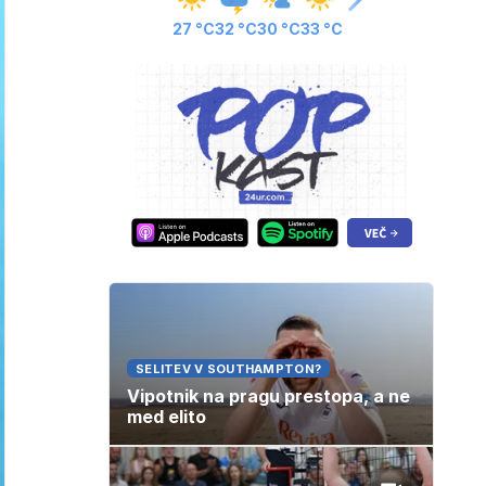
27 °C
32 °C
30 °C
33 °C
SELITEV V SOUTHAMPTON?
Vipotnik na pragu prestopa, a ne
med elito