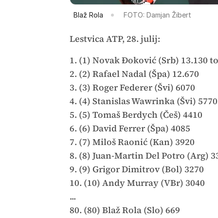
Blaž Rola
FOTO: Damjan Žibert
Lestvica ATP, 28. julij:
1. (1) Novak Đoković (Srb) 13.130 t
2. (2) Rafael Nadal (Špa) 12.670
3. (3) Roger Federer (Švi) 6070
4. (4) Stanislas Wawrinka (Švi) 5770
5. (5) Tomaš Berdych (Češ) 4410
6. (6) David Ferrer (Špa) 4085
7. (7) Miloš Raonić (Kan) 3920
8. (8) Juan-Martin Del Potro (Arg) 3
9. (9) Grigor Dimitrov (Bol) 3270
10. (10) Andy Murray (VBr) 3040
...
80. (80) Blaž Rola (Slo) 669