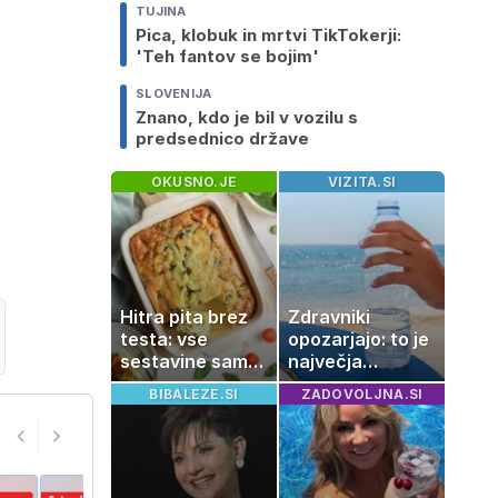
TUJINA
Pica, klobuk in mrtvi TikTokerji:
'Teh fantov se bojim'
SLOVENIJA
Znano, kdo je bil v vozilu s
predsednico države
OKUSNO.JE
VIZITA.SI
Hitra pita brez
Zdravniki
testa: vse
opozarjajo: to je
sestavine samo
največja
zmešate in
napaka, ki jo
BIBALEZE.SI
ZADOVOLJNA.SI
pečica opravi
ljudje delajo med
ostalo
vročino