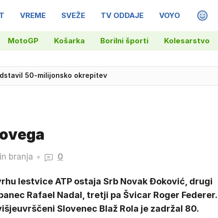
T
VREME
SVEŽE
TV ODDAJE
VOYO
MAGA
MotoGP
Košarka
Borilni športi
Kolesarstvo
stavil 50-milijonsko okrepitev
 novega
in branja
0
rhu lestvice ATP ostaja Srb Novak Đoković, drugi
panec Rafael Nadal, tretji pa Švicar Roger Federer.
išjeuvrščeni Slovenec Blaž Rola je zadržal 80.