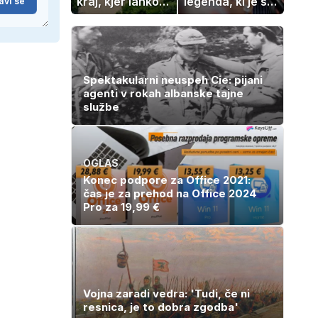
kraj, kjer lahko
legenda, ki je s
avi se
dopustujete
svojimi pesmimi
poceni:
zaznamovala
nastanitev že od
Italijo
10 evrov, kosilo
za pet evrov
Spektakularni neuspeh Cie: pijani
agenti v rokah albanske tajne
službe
OGLAS
Konec podpore za Office 2021:
čas je za prehod na Office 2024
Pro za 19,99 €
Vojna zaradi vedra: 'Tudi, če ni
resnica, je to dobra zgodba'