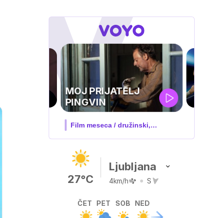
UEFA
SUPERPOKAL
V živo na VOYO: sreda ob 20.30
Ljubljana
27°C
4km/h
S
ČET
PET
SOB
NED