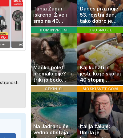
Tanja Žagar
Danes praznuje
iskreno: Živeli
53. rojstni dan,
smo na 40
tako dobro je
kvadratih, a
videti znana
DOMINVRT.SI
OKUSNO.JE
imela sem vse,
Slovenka
kar otrok
potrebuje
Mačka poleti
Kaj kuhati in
premalo pije? Ti
jesti, ko je skoraj
triki jo bodo
40 stopinj
strpnosti.
spodbudili, da
Celzija: 5 kosil
CEKIN.SI
MOSKISVET.COM
zaužije več vode
brez prižiganja
pečice
Na Jadranu še
Italija žaluje:
vedno obstaja
Umrla je