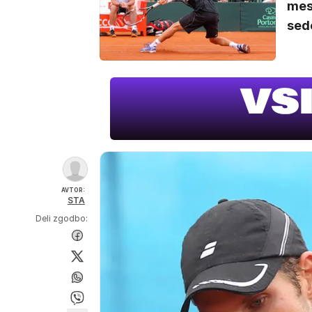
mest
sede
AVTOR:
STA
Deli zgodbo: