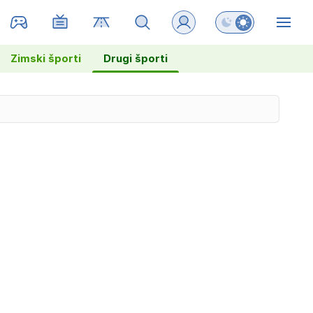
Preklopi barvni na
ZIN
Zimski športi
Drugi športi