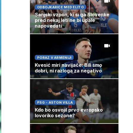
ODBOJKARICE MED ELITO
Sanjski vzpon, ki si ga Slovenke
pred nekaj leti ne bi upale
napovedati
PORAZ V ARMENIJI
Kvesić miri navijače: Bili smo
dobri, ni razloga za negativo
PSG - ASTON VILLA
Kdo bo osvojil prvo evropsko
lovoriko sezone?