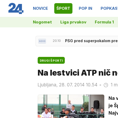
NOVICE
ŠPORT
POP IN
POPKAS
Nogomet
Liga prvakov
Formula 1
20.10
PSG pred superpokalom pred
DRUGI ŠPORTI
Na lestvici ATP nič
Ljubljana, 28. 07. 2014 10.54
1 m
Na v
je Š
Najv