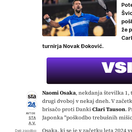
Pote
Švic
pošk
že p
Car
turnirja Novak Đoković.
Naomi Osaka
, nekdanja številka 1, 
drugi dvoboj v nekaj dneh. V začetk
brisačo proti Danki
Clari Tauson
. 
AVTOR:
Japonka "poškodbo trebušnih mišic
STA
A.V.
Osaka, ki se je v začetku leta 2024 
Deli zgodbo: