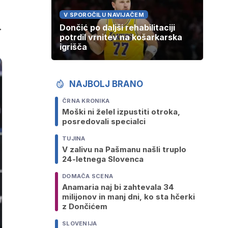
V SPOROČILU NAVIJAČEM
.
Dončić po daljši rehabilitaciji
potrdil vrnitev na košarkarska
igrišča
NAJBOLJ BRANO
ČRNA KRONIKA
Moški ni želel izpustiti otroka,
posredovali specialci
TUJINA
V zalivu na Pašmanu našli truplo
24-letnega Slovenca
DOMAČA SCENA
Anamaria naj bi zahtevala 34
milijonov in manj dni, ko sta hčerki
z Dončićem
SLOVENIJA