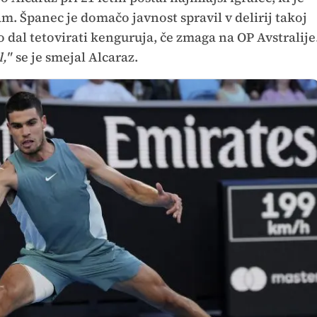
lam. Španec je domačo javnost spravil v delirij takoj
o dal tetovirati kenguruja, če zmaga na OP Avstralije
,"
se je smejal Alcaraz.