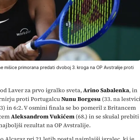
 mišice primorana predati dvoboj 3. kroga na OP Avstralije proti
Rod Laver za prvo igralko sveta,
Arino Sabalenka
, in
urnirju proti Portugalcu
Nunu Borgesu
(33. na lestvic
7 (3) in 6:2. V osmini finala se bo pomeril z Britancem
alcem
Aleksandrom Vukićem
(68.) in se skušal prebiti
 najboljši rezultat na OP Avstralije.
 Alcaraz pri 21 letih postal najmlajši igralec, ki je