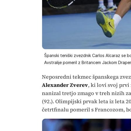
Španski teniški zvezdnik Carlos Alcaraz se
Avstralije pomeril z Britancem Jackom Draper
Neposredni tekmec španskega zvezd
Alexander Zverev
, ki lovi svoj prv
nanizal tretjo zmago v treh nizih 
(92.). Olimpijski prvak leta iz leta 2
četrtfinalu pomeril s Francozom, b