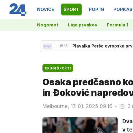
NOVICE
ŠPORT
POP IN
POPKAS
Nogomet
Liga prvakov
Formula 1
15.15
Plavalka Perše evropsko pr
DRUGI ŠPORTI
Osaka predčasno kon
in Đoković napredov
Melbourne, 17. 01. 2025 09.16
3 
Dva
v te