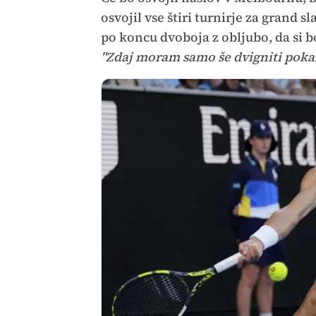
osvojil vse štiri turnirje za grand s
po koncu dvoboja z obljubo, da si b
"Zdaj moram samo še dvigniti pokal