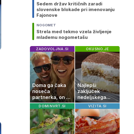
Sedem držav kritičnih zaradi
slovenske blokade pri imenovanju
Fajonove
NOGOMET
Strela med tekmo vzela življenje
mlademu nogometašu
ZADOVOLJNA.SI
OKUSNO.JE
Doma ga čaka
Najlepši
noseča
zaključek
partnerka, on pa
nedeljskega
dopustuje z
kosila: 8 sladic
DOMINVRT.SI
VIZITA.SI
drugo
brez peke, ki se
jih vsi veselijo