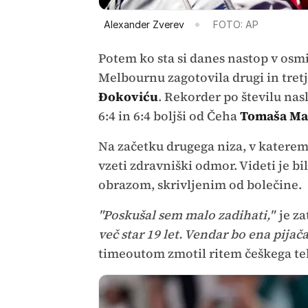
Alexander Zverev
FOTO: AP
Potem ko sta si danes nastop v osmi
Melbournu zagotovila drugi in tretji
Đokoviću
. Rekorder po številu nasl
6:4 in 6:4 boljši od Čeha
Tomaša Ma
Na začetku drugega niza, v katerem 
vzeti zdravniški odmor. Videti je bil
obrazom, skrivljenim od bolečine.
"Poskušal sem malo zadihati,"
je za
več star 19 let. Vendar bo ena pijača 
timeoutom zmotil ritem češkega t