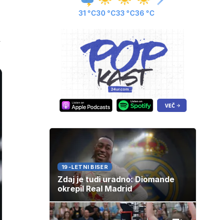
31 °C
30 °C
33 °C
36 °C
a
19-LETNI BISER
Zdaj je tudi uradno: Diomande
okrepil Real Madrid