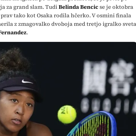
irja za grand slam. Tudi
Belinda Bencic
se je oktobra
prav tako kot Osaka rodila hčerko. V osmini finala
erila z zmagovalko dvoboja med tretjo igralko svet
Fernandez
.