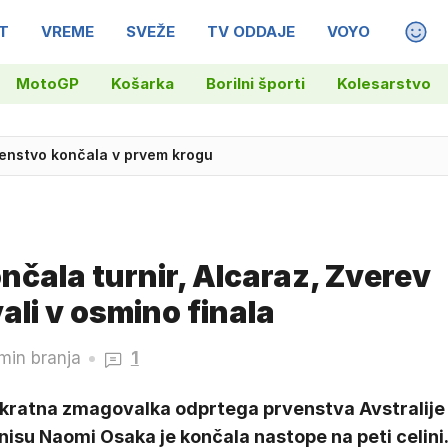
T
VREME
SVEŽE
TV ODDAJE
VOYO
MAGA
MotoGP
Košarka
Borilni športi
Kolesarstvo
venstvo končala v prvem krogu
čala turnir, Alcaraz, Zverev
ali v osmino finala
min branja
1
kratna zmagovalka odprtega prvenstva Avstralije
nisu Naomi Osaka je končala nastope na peti celini.