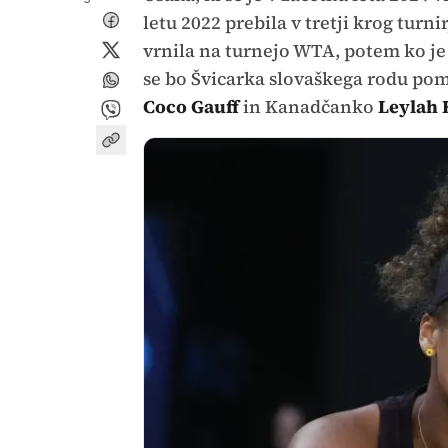
letu 2022 prebila v tretji krog turn
vrnila na turnejo WTA, potem ko je 
se bo Švicarka slovaškega rodu pom
Coco Gauff
in Kanadčanko
Leylah 