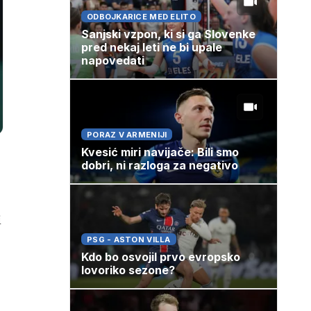
ODBOJKARICE MED ELITO
Sanjski vzpon, ki si ga Slovenke
pred nekaj leti ne bi upale
napovedati
PORAZ V ARMENIJI
Kvesić miri navijače: Bili smo
dobri, ni razloga za negativo
i
PSG - ASTON VILLA
Kdo bo osvojil prvo evropsko
lovoriko sezone?