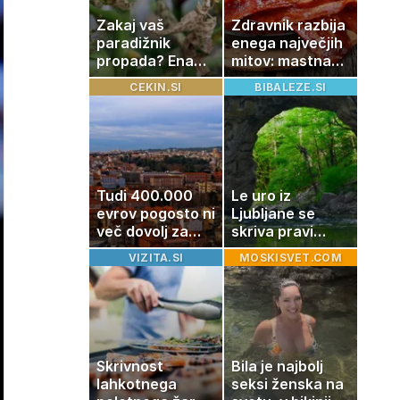
Zakaj vaš
Zdravnik razbija
paradižnik
enega največjih
propada? Ena
mitov: mastna
napaka lahko
jetra ne
CEKIN.SI
BIBALEZE.SI
uniči rastline –
nastanejo
tako jih rešite
zaradi slanine,
temveč zaradi
živila, ki ga
imamo vsi radi
Tudi 400.000
Le uro iz
evrov pogosto ni
Ljubljane se
več dovolj za
skriva pravi
nakup
naravni čudež:
VIZITA.SI
MOSKISVET.COM
stanovanja
izlet, ki bo
navdušil otroke
Skrivnost
Bila je najbolj
lahkotnega
seksi ženska na