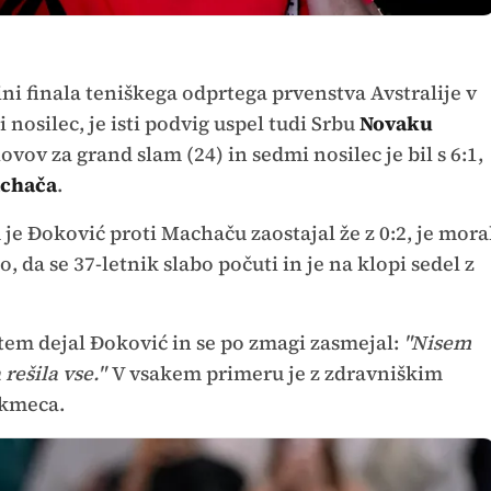
ni finala teniškega odprtega prvenstva Avstralije v
 nosilec, je isti podvig uspel tudi Srbu
Novaku
ovov za grand slam (24) in sedmi nosilec je bil s 6:1,
chača
.
je Đoković proti Machaču zaostajal že z 0:2, je mora
o, da se 37-letnik slabo počuti in je na klopi sedel z
tem dejal Đoković in se po zmagi zasmejal:
"Nisem
rešila vse."
V vsakem primeru je z zdravniškim
ekmeca.