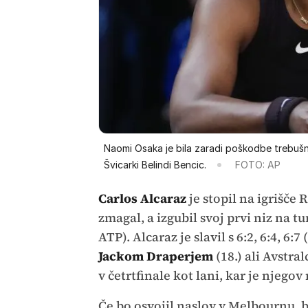
Naomi Osaka je bila zaradi poškodbe trebušne
Švicarki Belindi Bencic.
FOTO: AP
Carlos Alcaraz
je stopil na igrišče 
zmagal, a izgubil svoj prvi niz na t
ATP). Alcaraz je slavil s 6:2, 6:4, 6:
Jackom Draperjem
(18.) ali Avstr
v četrtfinale kot lani, kar je njegov
Če bo osvojil naslov v Melbournu, bo