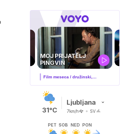
a
UEFA
SUPERPOKAL
V živo na VOYO: sreda ob 20.30
e
Ljubljana
31°C
7km/h
SV
PET
SOB
NED
PON