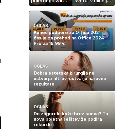
poletnega žara,
svetu, v bikiniju
po katerem ne
znova navdušila
boste
potrebovali
popoldanskega
OGLAS
spanca
Konec podpore za Office 2021:
čas je za prehod na Office 2024
Pro za 19,99 €
l
OGLAS
Dobra estetska kirurgija ne
ustvarja filtrov, ustvarja naravne
rezultate
OGLAS
Do zagorele kože brez sonca? Ta
nova poletna rešitev že podira
rekorde