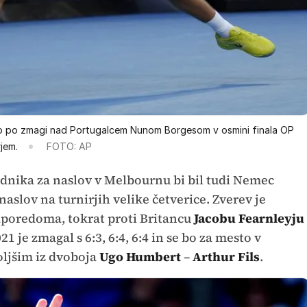
 bo po zmagi nad Portugalcem Nunom Borgesom v osmini finala OP
jem.
FOTO: AP
nika za naslov v Melbournu bi bil tudi Nemec
i naslov na turnirjih velike četverice. Zverev je
zaporedoma, tokrat proti Britancu
Jacobu Fearnleyju
021 je zmagal s 6:3, 6:4, 6:4 in se bo za mesto v
oljšim iz dvoboja
Ugo Humbert
–
Arthur Fils
.