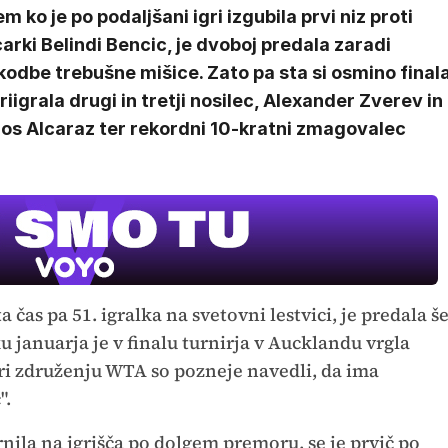
m ko je po podaljšani igri izgubila prvi niz proti
arki Belindi Bencic, je dvoboj predala zaradi
odbe trebušne mišice. Zato pa sta si osmino final
riigrala drugi in tretji nosilec, Alexander Zverev in
los Alcaraz ter rekordni 10-kratni zmagovalec
ta čas pa 51. igralka na svetovni lestvici, je predala š
u januarja je v finalu turnirja v Aucklandu vrgla
Pri združenju WTA so pozneje navedli, da ima
".
vrnila na igrišča po dolgem premoru, se je prvič po