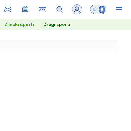
Preklopi barvni na
ZIN
Zimski športi
Drugi športi