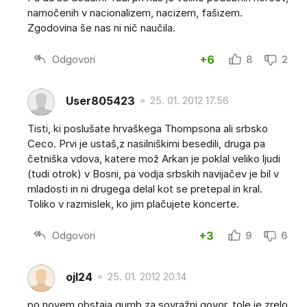
namočenih v nacionalizem, nacizem, fašizem.
Zgodovina še nas ni nič naučila.
Odgovori
+6
8
2
User805423
25. 01. 2012 17.56
Tisti, ki poslušate hrvaškega Thompsona ali srbsko
Ceco. Prvi je ustaš,z nasilniškimi besedili, druga pa
četniška vdova, katere mož Arkan je poklal veliko ljudi
(tudi otrok) v Bosni, pa vodja srbskih navijačev je bil v
mladosti in ni drugega delal kot se pretepal in kral.
Toliko v razmislek, ko jim plačujete koncerte.
Odgovori
+3
9
6
ojl24
25. 01. 2012 20.14
po novem obstaja gumb za sovražni govor..tole je zrelo