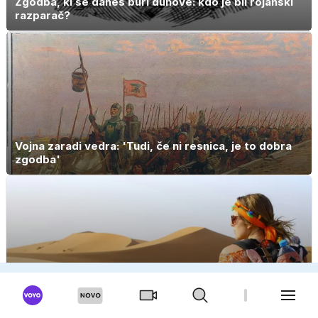
Zgodba, ki še danes buri duhove: kdo je bil rojanski
razparač?
Vojna zaradi vedra: 'Tudi, če ni resnica, je to dobra
zgodba'
Sam po svetu? 'Svoboda, spontanost in zgodbe, ki
jih ne zmanjka'