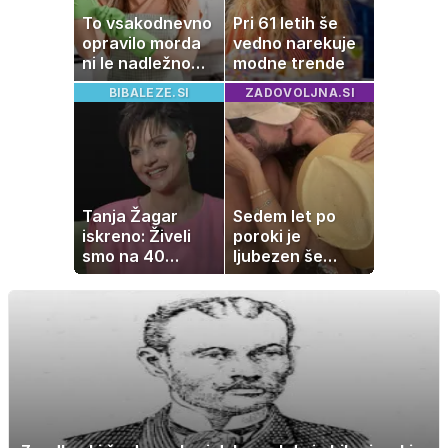
To vsakodnevno
Pri 61 letih še
opravilo morda
vedno narekuje
ni le nadležno
modne trende
delo, pomaga
BIBALEZE.SI
ZADOVOLJNA.SI
lahko tudi
vašemu srcu
Tanja Žagar
Sedem let po
iskreno: Živeli
poroki je
smo na 40
ljubezen še
kvadratih, a
vedno enako
imela sem vse,
močna
kar otrok
potrebuje