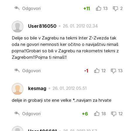
Odgovori
+11
13
2
User816050
26. 01. 2012 02.34
Delije so bile v Zagrebu na tekmi Inter Z-Zvezda tak
oda ne govori nemnosti ker očitno o navijaštvu nimaš
pojma!!Grobari so bili v Zagrebu na rokometni tekmi z
Zagrebom!!Pojma ti nimaš!!
Odgovori
-1
12
13
kesmag
26. 01. 2012 05.51
delije in grobarji ste ene velke *..navijam za hrvate
Odgovori
+6
18
12