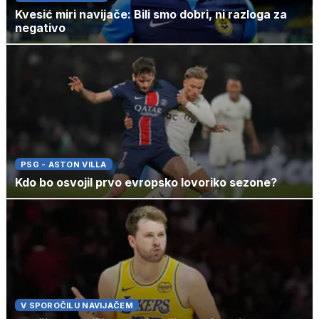
Kvesić miri navijače: Bili smo dobri, ni razloga za
negativo
PSG - ASTON VILLA
Kdo bo osvojil prvo evropsko lovoriko sezone?
V SPOROČILU NAVIJAČEM