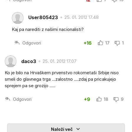
User805423
25. 01. 2012 17.48
Kaj pa narediti z našimi nacionalisti?
Odgovori
+16
17
1
daco3
25. 01. 2012 17.07
Ko je bilo na Hrvaškem prvenstvo rokometaši Srbije niso
smeli do glavnega trga ...zalostno ....zdaj pa pricakujejo
sprejem pa se grozijo .....
Odgovori
+9
18
9
Naloži več