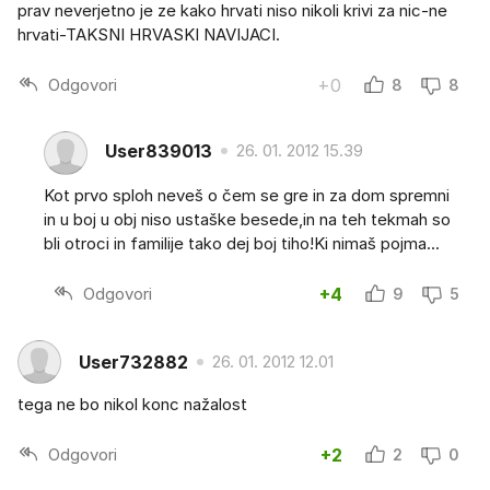
prav neverjetno je ze kako hrvati niso nikoli krivi za nic-ne
hrvati-TAKSNI HRVASKI NAVIJACI.
Odgovori
+0
8
8
User839013
26. 01. 2012 15.39
Kot prvo sploh neveš o čem se gre in za dom spremni
in u boj u obj niso ustaške besede,in na teh tekmah so
bli otroci in familije tako dej boj tiho!Ki nimaš pojma...
Odgovori
+4
9
5
User732882
26. 01. 2012 12.01
tega ne bo nikol konc nažalost
Odgovori
+2
2
0