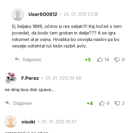
User600612
25. 01. 2012 23.18
Ej Seljako 1899, očitno si res seljak!!!! Kaj hočeš s tem
povedat, da bodo tam grobari in delije??? A se igra
rokomet al je vojna. Hrvaška bo osvojila naslov pa bo
veselje odtehtal tut kkšn razbit avto.
Odgovori
+5
14
9
F.Perez
25. 01. 2012 20.48
ne diraj lava dok spava...
Odgovori
+4
6
2
visoki
25. 01. 2012 20.07