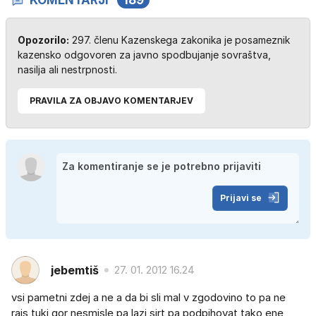
KOMENTARJI
189
Opozorilo:
297. členu Kazenskega zakonika je posameznik
kazensko odgovoren za javno spodbujanje sovraštva,
nasilja ali nestrpnosti.
PRAVILA ZA OBJAVO KOMENTARJEV
Prijavi se
jebemtiš
27. 01. 2012 16.24
vsi pametni zdej a ne a da bi sli mal v zgodovino to pa ne
rajs tuki gor nesmisle pa lazi sirt pa podpihovat tako ene