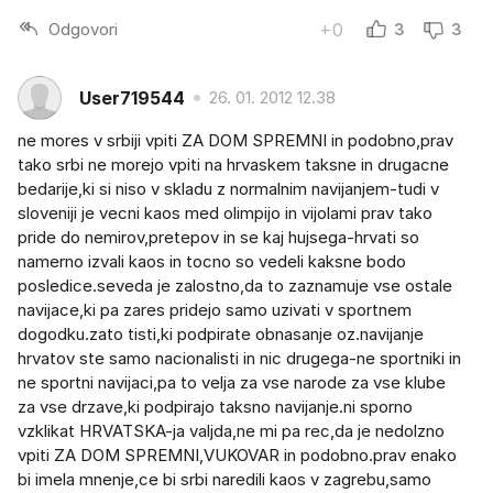
Odgovori
+0
3
3
User719544
26. 01. 2012 12.38
ne mores v srbiji vpiti ZA DOM SPREMNI in podobno,prav
tako srbi ne morejo vpiti na hrvaskem taksne in drugacne
bedarije,ki si niso v skladu z normalnim navijanjem-tudi v
sloveniji je vecni kaos med olimpijo in vijolami prav tako
pride do nemirov,pretepov in se kaj hujsega-hrvati so
namerno izvali kaos in tocno so vedeli kaksne bodo
posledice.seveda je zalostno,da to zaznamuje vse ostale
navijace,ki pa zares pridejo samo uzivati v sportnem
dogodku.zato tisti,ki podpirate obnasanje oz.navijanje
hrvatov ste samo nacionalisti in nic drugega-ne sportniki in
ne sportni navijaci,pa to velja za vse narode za vse klube
za vse drzave,ki podpirajo taksno navijanje.ni sporno
vzklikat HRVATSKA-ja valjda,ne mi pa rec,da je nedolzno
vpiti ZA DOM SPREMNI,VUKOVAR in podobno.prav enako
bi imela mnenje,ce bi srbi naredili kaos v zagrebu,samo