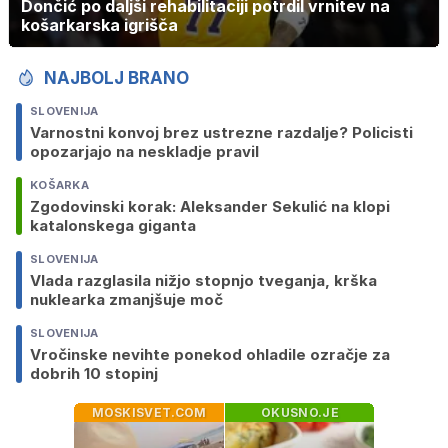
Dončić po daljši rehabilitaciji potrdil vrnitev na
košarkarska igrišča
NAJBOLJ BRANO
SLOVENIJA
Varnostni konvoj brez ustrezne razdalje? Policisti
opozarjajo na neskladje pravil
KOŠARKA
Zgodovinski korak: Aleksander Sekulić na klopi
katalonskega giganta
SLOVENIJA
Vlada razglasila nižjo stopnjo tveganja, krška
nuklearka zmanjšuje moč
SLOVENIJA
Vročinske nevihte ponekod ohladile ozračje za
dobrih 10 stopinj
MOSKISVET.COM
OKUSNO.JE