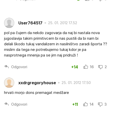
User764517
25. 01. 2012 17.52
pol pa čujem da nekdo zagovarja da naj bi nastala nova
jugoslavija takim primitivcem bi nas pustili da bi nam bi
delali škodo tukaj vandalizem in nasilništvo zaradi športa ??
mislim da tega ne potrebujemo tukaj kdor je pa
nasprotnega mnenja pa se jim naj pridruži !
Odgovori
+14
16
2
xxdrgregoryhouse
25. 01. 2012 17.50
hrvati morjo dons premagat medžare
Odgovori
+11
14
3