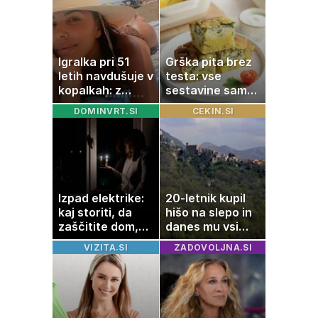
Igralka pri 51
Grška pita brez
letih navdušuje v
testa: vse
kopalkah: z
sestavine samo
možem uživa v
zmešate in
DOMINVRT.SI
CEKIN.SI
romantičnem
pečica opravi
poletju
ostalo
Izpad elektrike:
20-letnik kupil
kaj storiti, da
hišo na slepo in
zaščitite dom,
danes mu vsi
hrano in
zavidajo
VIZITA.SI
ZADOVOLJNA.SI
elektronske
naprave