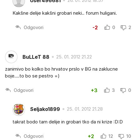
User496681
26. 01. 2012 18.57
Kakšne delije kakšni grobari neki.. forum huligani.
Odgovori
-2
0
2
BuLLeT 88
25. 01. 2012 21.22
zanimivo bo kolko bo hrvatov prslo v BG na zaklucne
boje....to bo se pestro =)
Odgovori
+3
3
0
Seljako1899
25. 01. 2012 21.28
takrat bodo tam delije in grobari tko da ni krize :D:D
Odgovori
+2
12
10