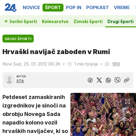
NOVICE
ŠPORT
POP IN
POPKAST
VREME
ka
Borilni športi
Kolesarstvo
Zimski športi
Drugi športi
DRUGI ŠPORTI
Hrvaški navijač zaboden v Rumi
Novi Sad, 25. 01. 2012 09.36
1 min branja
189
AVTOR:
STA
Petdeset zamaskiranih
izgrednikov je sinoči na
obrobju Novega Sada
napadlo kolono vozil
hrvaških navijačev, ki so