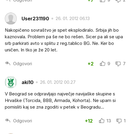
User231190
26. 01. 2012 06.13
Nakopičeno sovraštvo je spet eksplodiralo. Srbija jih bo
kaznovala. Problem pa še ne bo rešen. Sicer pa ali se upa
srb parkirati avto v splitu z reg.tablico BG. Ne. Ker bo
uničen. In tko je že 20 let.
Odgovori
+2
9
7
aki10
26. 01. 2012 00.27
V Beograd se odpravljajo največje navijaške skupine s
Hrvaške (Torcida, BBB, Armada, Kohorta). Ne upam si
pomisliti kaj se zna zgoditi v petek v Beogradu...
Odgovori
+12
13
1