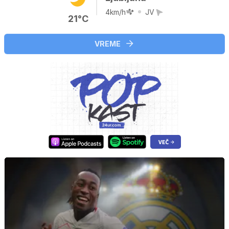
4km/h
JV
21°C
VREME