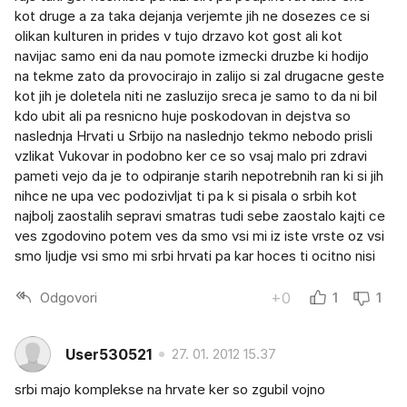
kot druge a za taka dejanja verjemte jih ne dosezes ce si
olikan kulturen in prides v tujo drzavo kot gost ali kot
navijac samo eni da nau pomote izmecki druzbe ki hodijo
na tekme zato da provocirajo in zalijo si zal drugacne geste
kot jih je doletela niti ne zasluzijo sreca je samo to da ni bil
kdo ubit ali pa resnicno huje poskodovan in dejstva so
naslednja Hrvati u Srbijo na naslednjo tekmo nebodo prisli
vzlikat Vukovar in podobno ker ce so vsaj malo pri zdravi
pameti vejo da je to odpiranje starih nepotrebnih ran ki si jih
nihce ne upa vec podozivljat ti pa k si pisala o srbih kot
najbolj zaostalih sepravi smatras tudi sebe zaostalo kajti ce
ves zgodovino potem ves da smo vsi mi iz iste vrste oz vsi
smo ljudje vsi smo mi srbi hrvati pa kar hoces ti ocitno nisi
Odgovori
+0
1
1
User530521
27. 01. 2012 15.37
srbi majo komplekse na hrvate ker so zgubil vojno