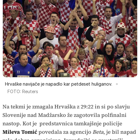
Hrvaške navijače je napadlo kar petdeset huliganov.
FOTO: Reuters
Na tekmi je zmagala Hrvaška z 29:22 in si po slavju
Slovenije nad Madžarsko že zagotovila polfinalni
nastop. Kot je predstavnica tamkajšnje policije
Mileva Tomić
povedala za agencijo
Beta
, je bil napad