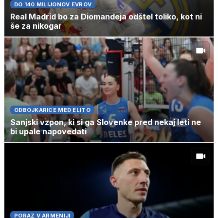
DO 140 MILIJONOV EVROV
Real Madrid bo za Diomandeja odštel toliko, kot ni
še za nikogar
ODBOJKARICE MED ELITO
Sanjski vzpon, ki si ga Slovenke pred nekaj leti ne
bi upale napovedati
PORAZ V ARMENIJI