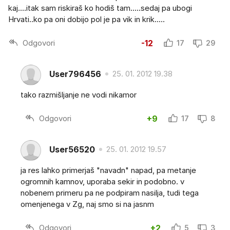
kaj....itak sam riskiraš ko hodiš tam.....sedaj pa ubogi
Hrvati..ko pa oni dobijo pol je pa vik in krik.....
Odgovori
-12
17
29
User796456
25. 01. 2012 19.38
tako razmišljanje ne vodi nikamor
Odgovori
+9
17
8
User56520
25. 01. 2012 19.57
ja res lahko primerjaš "navadn" napad, pa metanje
ogromnih kamnov, uporaba sekir in podobno. v
nobenem primeru pa ne podpiram nasilja, tudi tega
omenjenega v Zg, naj smo si na jasnm
Odgovori
+2
5
3