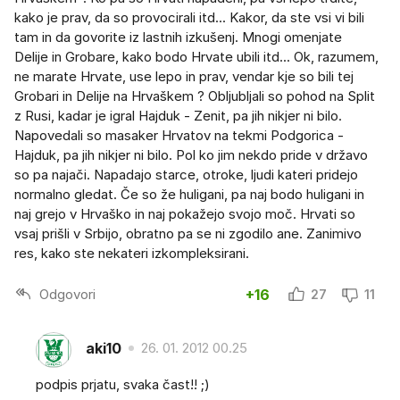
kako je prav, da so provocirali itd... Kakor, da ste vsi vi bili
tam in da govorite iz lastnih izkušenj. Mnogi omenjate
Delije in Grobare, kako bodo Hrvate ubili itd... Ok, razumem,
ne marate Hrvate, use lepo in prav, vendar kje so bili tej
Grobari in Delije na Hrvaškem ? Obljubljali so pohod na Split
z Rusi, kadar je igral Hajduk - Zenit, pa jih nikjer ni bilo.
Napovedali so masaker Hrvatov na tekmi Podgorica -
Hajduk, pa jih nikjer ni bilo. Pol ko jim nekdo pride v državo
so pa najači. Napadajo starce, otroke, ljudi kateri pridejo
normalno gledat. Če so že huligani, pa naj bodo huligani in
naj grejo v Hrvaško in naj pokažejo svojo moč. Hrvati so
vsaj prišli v Srbijo, obratno pa se ni zgodilo ane. Zanimivo
res, kako ste nekateri izkompleksirani.
Odgovori
+16
27
11
aki10
26. 01. 2012 00.25
podpis prjatu, svaka čast!! ;)