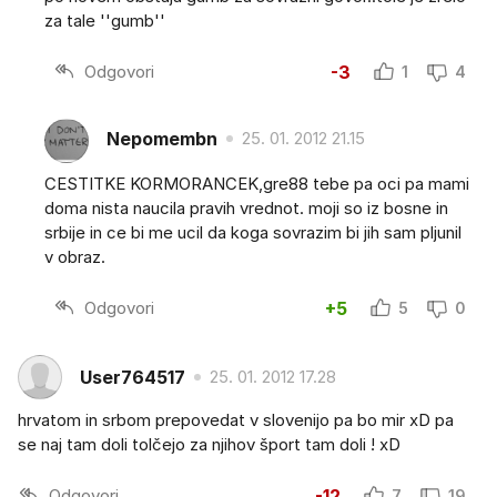
za tale ''gumb''
Odgovori
-3
1
4
Nepomembn
25. 01. 2012 21.15
CESTITKE KORMORANCEK,gre88 tebe pa oci pa mami
doma nista naucila pravih vrednot. moji so iz bosne in
srbije in ce bi me ucil da koga sovrazim bi jih sam pljunil
v obraz.
Odgovori
+5
5
0
User764517
25. 01. 2012 17.28
hrvatom in srbom prepovedat v slovenijo pa bo mir xD pa
se naj tam doli tolčejo za njihov šport tam doli ! xD
Odgovori
-12
7
19