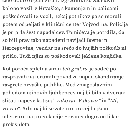
zelo dobro organiziran. Izgredniki so zaustavili
kolono vozil iz Hrvaške, s kamenjem in palicami
poškodovali 15 vozil, nekaj potnikov pa so morali
potem odpeljati v klinični center Vojvodina. Policija
je priprla šest napadalcev. Tomićeva je potrdila, da
so bili prav tako napadeni navijači Bosne in
Hercegovine, vendar na srečo do hujših poškodb ni
prišlo. Tudi njim so poškodovali jeklene konjičke.
Kot poroča spletna stran
telegraf.rs,
je sodeč po
razpravah na forumih povod za napad skandiranje
razgrete hrvaške publike. Med zmagoslavnim
pohodom njihovih ljubljencev naj bi bilo v dvorani
slišati napeve kot so: "
Vukovar, Vukovar
“
in "
Mi,
Hrvati
“. Srbi naj bi se zatem o precej hujšem
odgovoru na provokacije Hrvatov dogovorili kar
prek spleta.