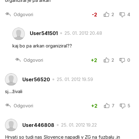
organiziral je pa arkan
Odgovori
-2
2
4
User541501
25. 01. 2012 20.48
kaj bo pa arkan organiziral??
Odgovori
+2
2
0
User56520
25. 01. 2012 19.59
sj...živali
Odgovori
+2
7
5
User446808
25. 01. 2012 19.22
Hrvati so tudi nas Slovence napadli v ZG na fuzbalu .in