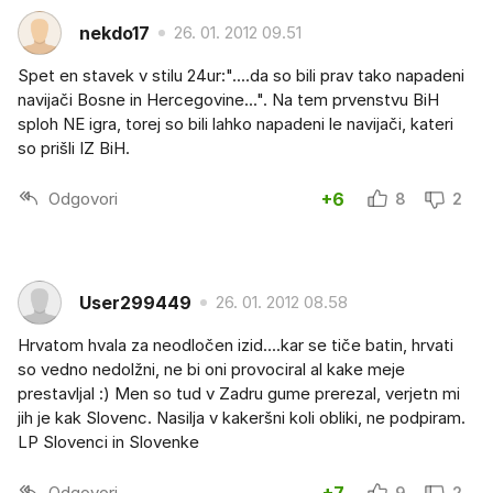
nekdo17
26. 01. 2012 09.51
Spet en stavek v stilu 24ur:"....da so bili prav tako napadeni
navijači Bosne in Hercegovine...". Na tem prvenstvu BiH
sploh NE igra, torej so bili lahko napadeni le navijači, kateri
so prišli IZ BiH.
Odgovori
+6
8
2
User299449
26. 01. 2012 08.58
Hrvatom hvala za neodločen izid....kar se tiče batin, hrvati
so vedno nedolžni, ne bi oni provociral al kake meje
prestavljal :) Men so tud v Zadru gume prerezal, verjetn mi
jih je kak Slovenc. Nasilja v kakeršni koli obliki, ne podpiram.
LP Slovenci in Slovenke
Odgovori
+7
9
2