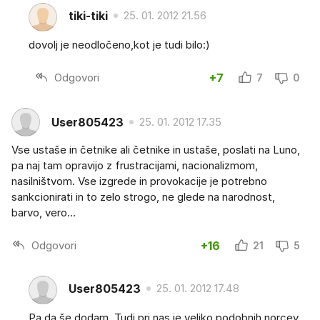
tiki-tiki
25. 01. 2012 21.56
dovolj je neodločeno,kot je tudi bilo:)
Odgovori
+7
7
0
User805423
25. 01. 2012 17.35
Vse ustaše in četnike ali četnike in ustaše, poslati na Luno,
pa naj tam opravijo z frustracijami, nacionalizmom,
nasilništvom. Vse izgrede in provokacije je potrebno
sankcionirati in to zelo strogo, ne glede na narodnost,
barvo, vero...
Odgovori
+16
21
5
User805423
25. 01. 2012 17.48
Pa da še dodam. Tudi pri nas je veliko podobnih norcev,