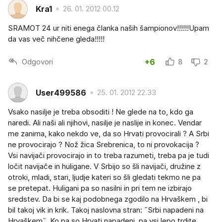
Kra1
26. 01. 2012 00.12
SRAMOT 24 ur niti enega članka naših šampionov!!!!!!Upam
da vas več nihčene gleda!!!!!
Odgovori
+6
8
2
User499586
25. 01. 2012 22.33
Vsako nasilje je treba obsoditi ! Ne glede na to, kdo ga
naredi. Ali naši ali njihovi, nasilje je naslije in konec. Vendar
me zanima, kako nekdo ve, da so Hrvati provocirali ? A Srbi
ne provocirajo ? Nož žica Srebrenica, to ni provokacija ?
Vsi navijači provocirajo in to treba razumeti, treba pa je tudi
ločit navijače in huligane. V Srbijo so šli navijači, družine z
otroki, mladi, stari, ljudje kateri so šli gledati tekmo ne pa
se pretepat. Huligani pa so nasilni in pri tem ne izbirajo
sredstev. Da bi se kaj podobnega zgodilo na Hrvaškem , bi
bil takoj vik in krik. Takoj naslovna stran: ˝Srbi napadeni na
Hrvaškem˝. Ko pa so Hrvati napadeni, pa vsi lepo trdite,