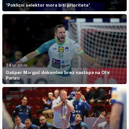
'Poklicni selektor mora biti prioriteta'
24ur.com
Gašper Marguč dokončno brez nastopa na OI v
Parizu