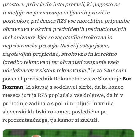
prostoru prihaja do interpretacij, ki pogosto ne
temeljijo na poznavanju veljavnih pravil in
postopkov, pri čemer RZS vse morebitne pripombe
obravnava v okviru predvidenih institucionalnih
mehanizmov, kjer se zagotavlja strokovna in
nepristranska presoja. Naš cilj ostaja jasen,
zagotavljati pregledno, strokovno in korektno
izvedbo tekmovanj ter ohranjati zaupanje vseh
udeležencev v sistem tekmovanja
," je za
24ur.com
povedal predsednik Rokometne zveze Slovenije
Bor
Rozman
, ki skupaj s sodelavci skrbi, da bi konec
meseca junija RZS poplačala vse dolgove, da bi v
prihodnje zadihala s polnimi pljuči in vrnila
slovenski klubski rokomet, posledično pa
reprezentančnega, tja kamor si zasluži.