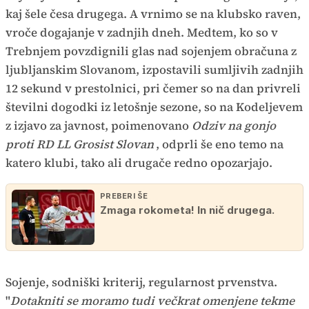
kaj šele česa drugega. A vrnimo se na klubsko raven,
vroče dogajanje v zadnjih dneh. Medtem, ko so v
Trebnjem povzdignili glas nad sojenjem obračuna z
ljubljanskim Slovanom, izpostavili sumljivih zadnjih
12 sekund v prestolnici, pri čemer so na dan privreli
številni dogodki iz letošnje sezone, so na Kodeljevem
z izjavo za javnost, poimenovano
Odziv na gonjo
proti RD LL Grosist Slovan
, odprli še eno temo na
katero klubi, tako ali drugače redno opozarjajo.
PREBERI ŠE
Zmaga rokometa! In nič drugega.
Sojenje, sodniški kriterij, regularnost prvenstva.
"
Dotakniti se moramo tudi večkrat omenjene tekme