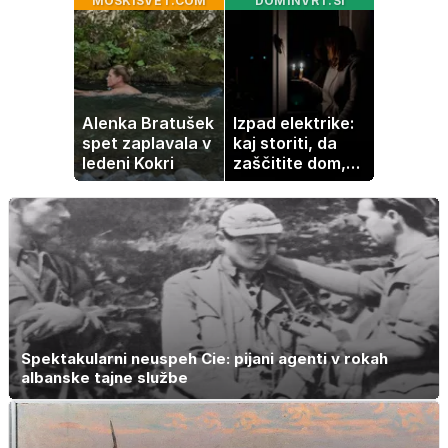
MOSKISVET.COM
DOMINVRT.SI
Alenka Bratušek
Izpad elektrike:
spet zaplavala v
kaj storiti, da
ledeni Kokri
zaščitite dom,
hrano in
elektronske
naprave
Spektakularni neuspeh Cie: pijani agenti v rokah
albanske tajne službe