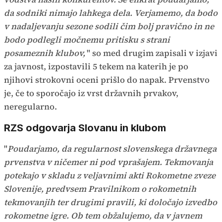
da sodniki nimajo lahkega dela. Verjamemo, da bodo
v nadaljevanju sezone sodili čim bolj pravično in ne
bodo podlegli močnemu pritisku s strani
posameznih klubov,
" so med drugim zapisali v izjavi
za javnost, izpostavili 5 tekem na katerih je po
njihovi strokovni oceni prišlo do napak. Prvenstvo
je, če to sporočajo iz vrst državnih prvakov,
neregularno.
RZS odgovarja Slovanu in klubom
"
Poudarjamo, da regularnost slovenskega državnega
prvenstva v ničemer ni pod vprašajem. Tekmovanja
potekajo v skladu z veljavnimi akti Rokometne zveze
Slovenije, predvsem Pravilnikom o rokometnih
tekmovanjih ter drugimi pravili, ki določajo izvedbo
rokometne igre. Ob tem obžalujemo, da v javnem