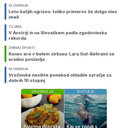
SLOVENIJA
Leto kačjih ugrizov: toliko primerov že dolgo niso
imeli
TUJINA
V Avstriji in na Slovaškem padla zgodovinska
rekorda
ZIMSKI ŠPORTI
Konec ere v belem cirkusu: Lara Gut-Behrami se
uradno poslavlja
SLOVENIJA
Vročinske nevihte ponekod ohladile ozračje za
dobrih 10 stopinj
OKUSNO.JE
VIZITA.SI
Poletna dobrota,
Kaj se zgodi s