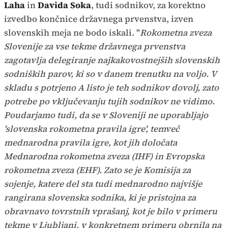
Laha
in
Davida Soka
, tudi sodnikov, za korektno
izvedbo končnice državnega prvenstva, izven
slovenskih meja ne bodo iskali. "
Rokometna zveza
Slovenije za vse tekme državnega prvenstva
zagotavlja delegiranje najkakovostnejših slovenskih
sodniških parov, ki so v danem trenutku na voljo. V
skladu s potrjeno A listo je teh sodnikov dovolj, zato
potrebe po vključevanju tujih sodnikov ne vidimo.
Poudarjamo tudi, da se v Sloveniji ne uporabljajo
'slovenska rokometna pravila igre', temveč
mednarodna pravila igre, kot jih določata
Mednarodna rokometna zveza (IHF) in Evropska
rokometna zveza (EHF). Zato se je Komisija za
sojenje, katere del sta tudi mednarodno najvišje
rangirana slovenska sodnika, ki je pristojna za
obravnavo tovrstnih vprašanj, kot je bilo v primeru
tekme v Ljubljani, v konkretnem primeru obrnila na