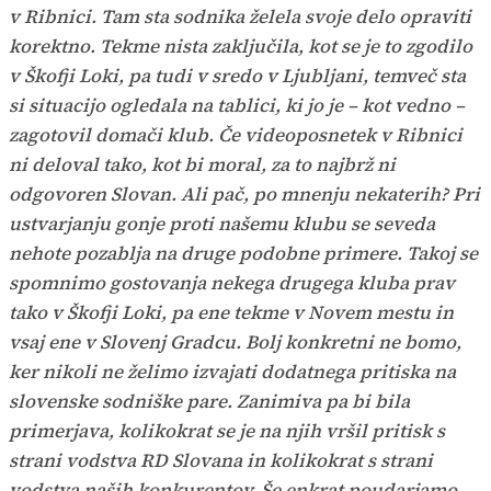
v Ribnici. Tam sta sodnika želela svoje delo opraviti
korektno. Tekme nista zaključila, kot se je to zgodilo
v Škofji Loki, pa tudi v sredo v Ljubljani, temveč sta
si situacijo ogledala na tablici, ki jo je – kot vedno –
zagotovil domači klub. Če videoposnetek v Ribnici
ni deloval tako, kot bi moral, za to najbrž ni
odgovoren Slovan. Ali pač, po mnenju nekaterih? Pri
ustvarjanju gonje proti našemu klubu se seveda
nehote pozablja na druge podobne primere. Takoj se
spomnimo gostovanja nekega drugega kluba prav
tako v Škofji Loki, pa ene tekme v Novem mestu in
vsaj ene v Slovenj Gradcu. Bolj konkretni ne bomo,
ker nikoli ne želimo izvajati dodatnega pritiska na
slovenske sodniške pare. Zanimiva pa bi bila
primerjava, kolikokrat se je na njih vršil pritisk s
strani vodstva RD Slovana in kolikokrat s strani
vodstva naših konkurentov. Še enkrat poudarjamo,