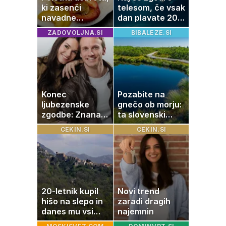
ki zasenči
telesom, če vsak
navadne
dan plavate 20
palačinke
minut? Učinki, ki
ZADOVOLJNA.SI
BIBALEZE.SI
jih morda ne
pričakujete
Konec
Pozabite na
ljubezenske
gnečo ob morju:
zgodbe: Znana
ta slovenski
Slovenka
kotiček je pravi
CEKIN.SI
CEKIN.SI
potrdila razhod
raj za družine
z dolgoletnim
partnerjem
20-letnik kupil
Novi trend
hišo na slepo in
zaradi dragih
danes mu vsi
najemnin
zavidajo