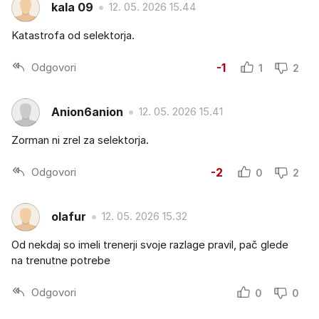
kala 09
12. 05. 2026 15.44
Katastrofa od selektorja.
Odgovori
-1
1
2
Anion6anion
12. 05. 2026 15.41
Zorman ni zrel za selektorja.
Odgovori
-2
0
2
olafur
12. 05. 2026 15.32
Od nekdaj so imeli trenerji svoje razlage pravil, pač glede
na trenutne potrebe
Odgovori
0
0