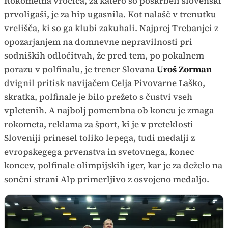
Rokometna vročica, za katero so poskrbeli slovenski
prvoligaši, je za hip ugasnila. Kot nalašč v trenutku
vrelišča, ki so ga klubi zakuhali. Najprej Trebanjci z
opozarjanjem na domnevne nepravilnosti pri
sodniških odločitvah, že pred tem, po pokalnem
porazu v polfinalu, je trener Slovana
Uroš Zorman
dvignil pritisk navijačem Celja Pivovarne Laško,
skratka, polfinale je bilo prežeto s čustvi vseh
vpletenih. A najbolj pomembna ob koncu je zmaga
rokometa, reklama za šport, ki je v preteklosti
Sloveniji prinesel toliko lepega, tudi medalji z
evropskegega prvenstva in svetovnega, konec
koncev, polfinale olimpijskih iger, kar je za deželo na
sončni strani Alp primerljivo z osvojeno medaljo.