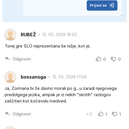
Prijavi se
RUBEŽ
12. 05. 2026 18.02
Torej gre SLO reprezentana še nižje, kot je.
Odgovori
0
0
bossanoga
12. 05. 2026 17.04
Ja, Zormana bi že davno morali po g...u zaradi njegovega
predolgega jezika, ampak je iz nekih "skritih" razlogov
zaščiten kot kočevski medved.
Odgovori
+0
1
1