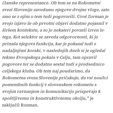
članske reprezentance. Ob tem se na Rokometni
zvezi Slovenije zavedamo njegove dvojne vloge, zato
smo se z njim o tem tudi pogovorili. Uroš Zorman je
svojo izjavo že ob prvotni objavi dodatno pojasnil v
širšem kontekstu, a so jo nekateri povzeli izven le-
tega. Kot selektor se zaveda odgovornosti, ki jo
prinaša njegova funkcija, kar je pokazal tudi z
nadaljnjimi koraki, v naslednjih dneh si je ogledal
tekmo Evropskega pokala v Celju, tam opravil
pogovore ter se dodatno sestal tudi s predsednico
celjskega kluba. Ob tem naj poudarimo, da
Rokometna zveza Slovenije pričakuje, da vsi nosilci
pomembnih funkcij v slovenskem rokometu s
svojim ravnanjem in komunikacijo prispevajo k
spoštljivemu in konstruktivnemu okolju,
" je
zaključil Rozman.