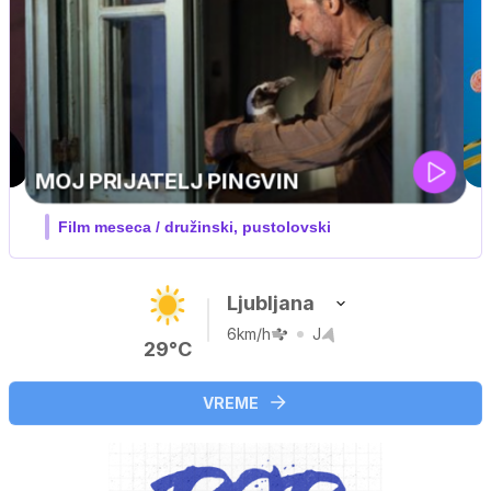
IQ 160
Nova hrvaška serija
Ljubljana
6km/h
J
29°C
VREME