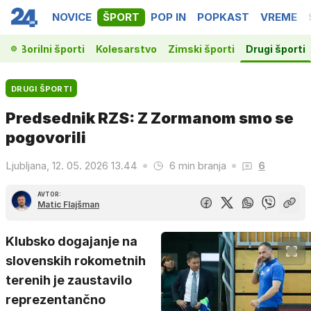
NOVICE
ŠPORT
POP IN
POPKAST
VREME
ka
Borilni športi
Kolesarstvo
Zimski športi
Drugi športi
DRUGI ŠPORTI
Predsednik RZS: Z Zormanom smo se
pogovorili
Ljubljana, 12. 05. 2026 13.44
6 min branja
6
AVTOR:
Matic Flajšman
Klubsko dogajanje na
slovenskih rokometnih
terenih je zaustavilo
reprezentančno