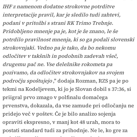
IHF z namenom dodatne strokovne potrditve
interpretacije pravil, kar je sledilo tudi zahtevi,
podani v pritožbi s strani RK Trimo Trebnje.
Pridobljeno mnenje pa je, kot je že znano, le še
potrdilo pravilnost mnenja, ki so ga podali slovenski
strokovnjaki. Vedno pa je tako, da bo nekomu
odločitev v takšnih in podobnih zadevah všeč,
drugemu pač ne. Vse deležnike rokometa pa
pozivamo, da odločitev strokovnjakov na svojem
področju spoštujejo
," dodaja Rozman, RZS pa je po
tekmi na Kodeljevem, ki jo je Slovan dobil s 37:36, si
priigral prvo zmago v polfinalu domačega
prvenstva, dokazala, da vse zamude pri odločanju ne
pridejo več v poštev. Če je bilo analizo sojenja
opraviti ekspresno, v manj kot 48 urah, mora to
postati standard tudi za prihodnje. Ne le, ko gre za