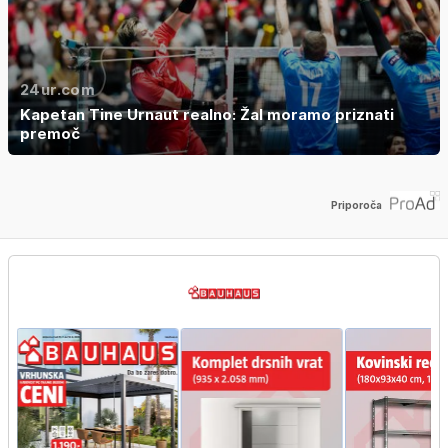
24ur.com
Kapetan Tine Urnaut realno: Žal moramo priznati
premoč
Priporoča