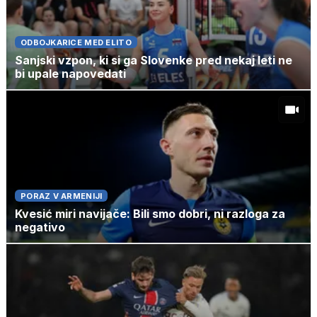
ODBOJKARICE MED ELITO
Sanjski vzpon, ki si ga Slovenke pred nekaj leti ne
bi upale napovedati
PORAZ V ARMENIJI
Kvesić miri navijače: Bili smo dobri, ni razloga za
negativo