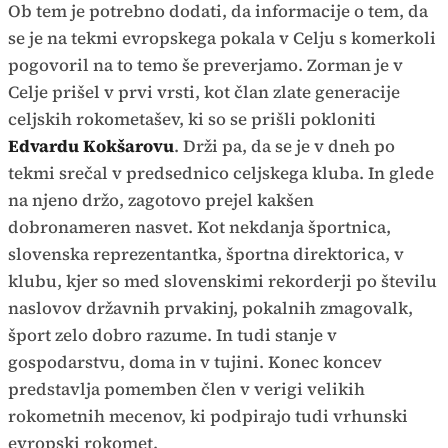
Ob tem je potrebno dodati, da informacije o tem, da
se je na tekmi evropskega pokala v Celju s komerkoli
pogovoril na to temo še preverjamo. Zorman je v
Celje prišel v prvi vrsti, kot član zlate generacije
celjskih rokometašev, ki so se prišli pokloniti
Edvardu Kokšarovu
. Drži pa, da se je v dneh po
tekmi srečal v predsednico celjskega kluba. In glede
na njeno držo, zagotovo prejel kakšen
dobronameren nasvet. Kot nekdanja športnica,
slovenska reprezentantka, športna direktorica, v
klubu, kjer so med slovenskimi rekorderji po številu
naslovov državnih prvakinj, pokalnih zmagovalk,
šport zelo dobro razume. In tudi stanje v
gospodarstvu, doma in v tujini. Konec koncev
predstavlja pomemben člen v verigi velikih
rokometnih mecenov, ki podpirajo tudi vrhunski
evropski rokomet.