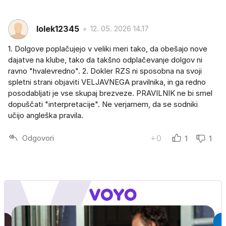
lolek12345
12. 05. 2026 14.17
1. Dolgove poplačujejo v veliki meri tako, da obešajo nove
dajatve na klube, tako da takšno odplačevanje dolgov ni
ravno "hvalevredno". 2. Dokler RZS ni sposobna na svoji
spletni strani objaviti VELJAVNEGA pravilnika, in ga redno
posodabljati je vse skupaj brezveze. PRAVILNIK ne bi smel
dopuščati "interpretacije". Ne verjamem, da se sodniki
učijo angleška pravila.
Odgovori
+0
1
1