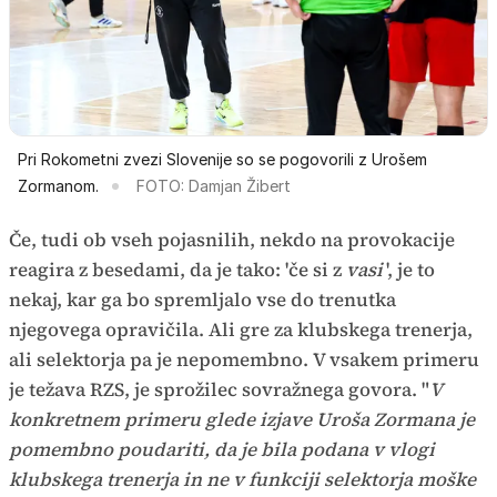
Pri Rokometni zvezi Slovenije so se pogovorili z Urošem
Zormanom.
FOTO: Damjan Žibert
Če, tudi ob vseh pojasnilih, nekdo na provokacije
reagira z besedami, da je tako: 'če si z
vasi
', je to
nekaj, kar ga bo spremljalo vse do trenutka
njegovega opravičila. Ali gre za klubskega trenerja,
ali selektorja pa je nepomembno. V vsakem primeru
je težava RZS, je sprožilec sovražnega govora. "
V
konkretnem primeru glede izjave Uroša Zormana je
pomembno poudariti, da je bila podana v vlogi
klubskega trenerja in ne v funkciji selektorja moške