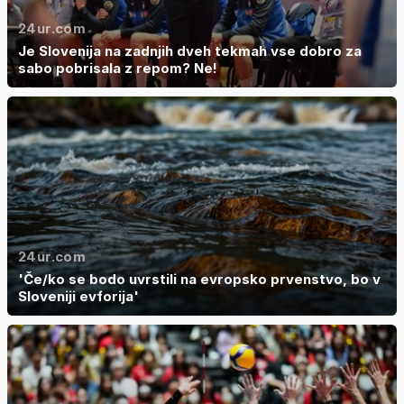
24ur.com
Je Slovenija na zadnjih dveh tekmah vse dobro za
sabo pobrisala z repom? Ne!
24ur.com
'Če/ko se bodo uvrstili na evropsko prvenstvo, bo v
Sloveniji evforija'