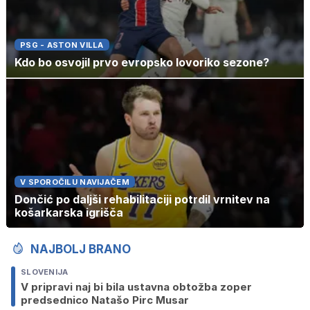
PSG - ASTON VILLA
Kdo bo osvojil prvo evropsko lovoriko sezone?
V SPOROČILU NAVIJAČEM
Dončić po daljši rehabilitaciji potrdil vrnitev na
košarkarska igrišča
NAJBOLJ BRANO
SLOVENIJA
V pripravi naj bi bila ustavna obtožba zoper
predsednico Natašo Pirc Musar