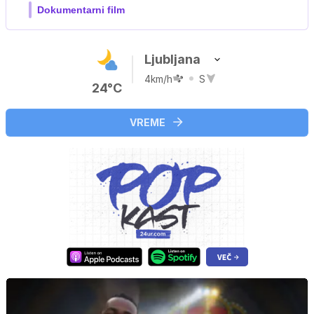
Film meseca / družinski, pustolovski
Ljubljana
4km/h
S
24°C
VREME