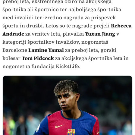
preboj leta, ekstremnega oziroma akcijskega
športnika ali športnico ter najboljšega športnika
med invalidi ter izredno nagrada za prispevek
športu in družbi. Letos so te nagrade prejeli
Rebecca
Andrade
za vrnitev leta, plavalka
Yuxan Jiang
v
kategoriji športnikov invalidov, nogometaš
Barcelone
Lamine Yamal
za preboj leta, gorski
kolesar
Tom Pidcock
za akcijskega športnika leta in
nogometna fundacija Kick4Life.