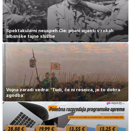
Spektakularni neuspeh Cie: pijani agenti v rokah
albanske tajne službe
Vojna zaradi vedra: 'Tudi, če ni resnica, je to dobra
zgodba'