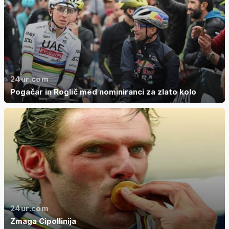
24ur.com
Pogačar in Roglič med nominiranci za zlato kolo
24ur.com
Zmaga Cipollinija