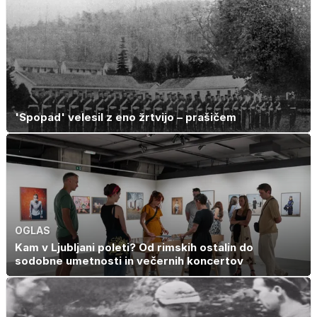
Italijo
kar otrok
potrebuje
'Spopad' velesil z eno žrtvijo – prašičem
OGLAS
Kam v Ljubljani poleti? Od rimskih ostalin do
sodobne umetnosti in večernih koncertov