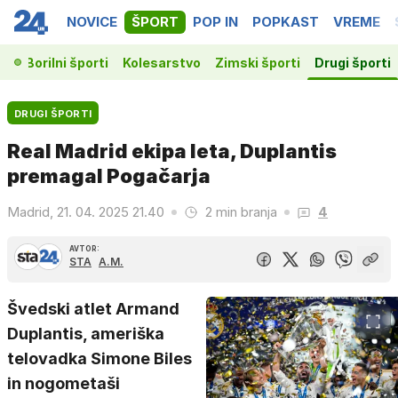
NOVICE
ŠPORT
POP IN
POPKAST
VREME
ka
Borilni športi
Kolesarstvo
Zimski športi
Drugi športi
DRUGI ŠPORTI
Real Madrid ekipa leta, Duplantis
premagal Pogačarja
Madrid, 21. 04. 2025 21.40
2 min branja
4
AVTOR:
STA
A.M.
Švedski atlet Armand
Duplantis, ameriška
telovadka Simone Biles
in nogometaši