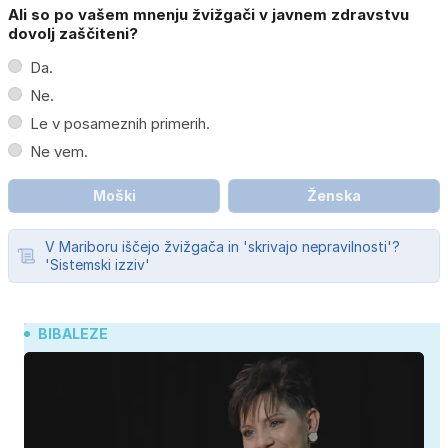
Ali so po vašem mnenju žvižgači v javnem zdravstvu
dovolj zaščiteni?
Da.
Ne.
Le v posameznih primerih.
Ne vem.
Moški
Ženska
V Mariboru iščejo žvižgača in 'skrivajo nepravilnosti'?
'Sistemski izziv'
BIBALEZE