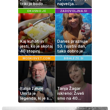
triki jo bodo
največja
spodbudili, da
napaka, ki jo
OKUSNO.JE
ZADOVOLJNA.SI
zaužije več vode
ljudje delajo med
vročino
Kaj kuhati in
Danes praznuje
jesti, ko je skoraj
53. rojstni dan,
40 stopinj
tako dobro je
Celzija: 5 kosil
videti znana
MOSKISVET.COM
BIBALEZE.SI
brez prižiganja
Slovenka
pečice
Italija žaluje:
Tanja Žagar
Umrla je
iskreno: Živeli
legenda, ki je s
smo na 40
svojimi pesmimi
kvadratih, a
zaznamovala
imela sem vse,