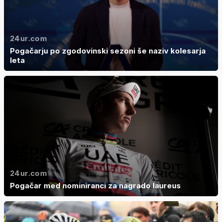
24ur.com
Pogačarju po zgodovinski sezoni še naziv kolesarja
leta
24ur.com
Pogačar med nominiranci za nagrado laureus