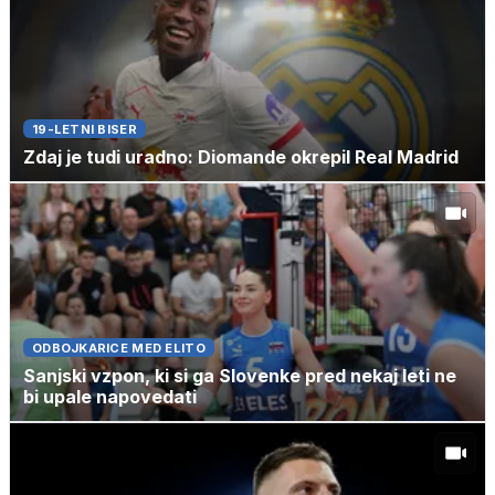
19-LETNI BISER
Zdaj je tudi uradno: Diomande okrepil Real Madrid
ODBOJKARICE MED ELITO
Sanjski vzpon, ki si ga Slovenke pred nekaj leti ne
bi upale napovedati