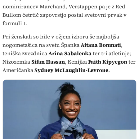
nominirancev Marchand, Verstappen pa je z Red
Bullom četrtič zapovrstjo postal svetovni prvak v
formuli 1.
Pri ženskah so bile v ožjem izboru še najboljša
nogometašica na svetu Španka
Aitana Bonmati
,
teniška zvezdnica
Arina Sabalenka
ter tri atletinje;
Nizozemka
Sifan Hassan
, Kenijka
Faith Kipyegon
ter
Američanka
Sydney McLaughlin-Levrone
.