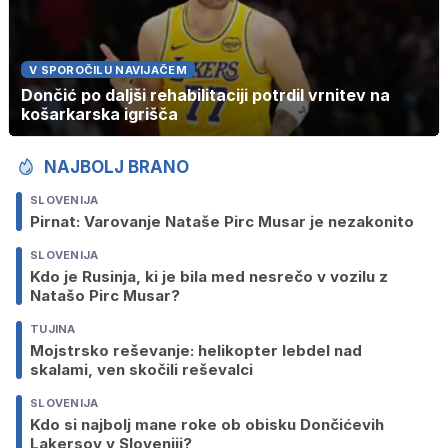
V SPOROČILU NAVIJAČEM
Dončić po daljši rehabilitaciji potrdil vrnitev na
košarkarska igrišča
NAJBOLJ BRANO
SLOVENIJA
Pirnat: Varovanje Nataše Pirc Musar je nezakonito
SLOVENIJA
Kdo je Rusinja, ki je bila med nesrečo v vozilu z
Natašo Pirc Musar?
TUJINA
Mojstrsko reševanje: helikopter lebdel nad
skalami, ven skočili reševalci
SLOVENIJA
Kdo si najbolj mane roke ob obisku Dončićevih
Lakersov v Sloveniji?