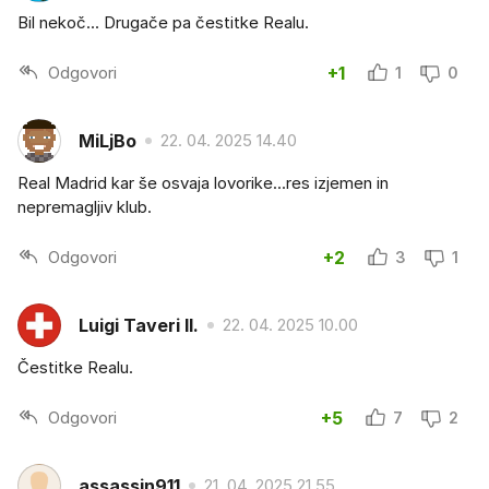
Bil nekoč... Drugače pa čestitke Realu.
Odgovori
+1
1
0
MiLjBo
22. 04. 2025 14.40
Real Madrid kar še osvaja lovorike...res izjemen in
nepremagljiv klub.
Odgovori
+2
3
1
Luigi Taveri II.
22. 04. 2025 10.00
Čestitke Realu.
Odgovori
+5
7
2
assassin911
21. 04. 2025 21.55