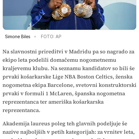
Simone Biles
FOTO: AP
Na slavnostni prireditvi v Madridu pa so nagrado za
ekipo leta podelili domačemu nogometnemu
kraljevemu klubu. Na seznamu kandidatov so bili še
prvaki košarkarske Lige NBA Boston Celtics, ženska
nogometna ekipa Barcelone, svetovni konstruktorski
prvaki v formuli 1 McLaren, španska nogometna
reprezentanca ter ameriška košarkarska
reprezentanca.
Akademija laureus poleg teh glavnih podeljuje še
nazive najboljših v petih kategorijah: za vrnitev leta,