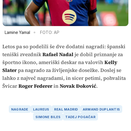
Lamine Yamal
FOTO: AP
Letos pa so podelili še dve dodatni nagradi: španski
teniški zvezdnik
Rafael Nadal
je dobil priznanje za
športno ikono, ameriški deskar na valovih
Kelly
Slater
pa nagrado za življenjske dosežke. Doslej se
lahko z največ nagradami, in sicer petimi, pohvalita
Švicar
Roger Federer
in
Novak Đoković
.
NAGRADE
LAUREUS
REAL MADRID
ARMAND DUPLANTIS
SIMONE BILES
TADEJ POGAČAR