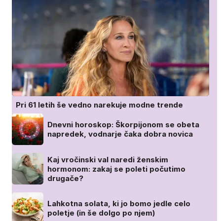
Pri 61 letih še vedno narekuje modne trende
Dnevni horoskop: Škorpijonom se obeta
napredek, vodnarje čaka dobra novica
Kaj vročinski val naredi ženskim
hormonom: zakaj se poleti počutimo
drugače?
Lahkotna solata, ki jo bomo jedle celo
poletje (in še dolgo po njem)