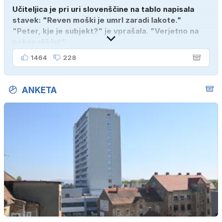
Učiteljica je pri uri slovenščine na tablo napisala
stavek: "Reven moški je umrl zaradi lakote."
"Peter, kje je subjekt?" je vprašala. "Verjetno na
pokopališču!"
1464
228
ANKETA