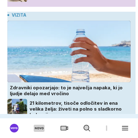
VIZITA
Zdravniki opozarjajo: to je največja napaka, ki jo
ljudje delajo med vročino
21 kilometrov, tisoče odločitev in ena
velika želja: živeti na polno s sladkorno
boleznijo
To se zgodi z vašimi možgani, ko opustite
alkohol