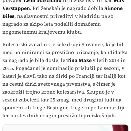
plavalec
Leon Marchand
in nizozemski dirkač
Max
Verstappen
. Pri ženskah je nagrado dobila
Simone
Biles
, na slavnostni prireditvi v Madridu pa so
nagrado za ekipo leta podelili domačemu
nogometnemu kraljevemu klubu.
Kolesarski zvezdnik je šele drugi Slovenec, ki je bil
med nominiranci za prestižno priznanje; kandidatka
za nagrado je bila doslej le
Tina Maze
v letih 2014 in
2015. Pogačar si je nominacijo prislužil po sezoni, v
kateri je slavil tako na dirki po Franciji ter Italiji kot
na cestni dirki svetovnega prvenstva, s čimer je
zaokrožil trojno krono kolesarstva. Skupno je v
sezoni zabeležil kar 25 zmag, med drugimi tudi na
spomenikih Liege-Bastogne-Liege in po Lombardiji
ter na številnih drugih prestižnih preizkušnjah.