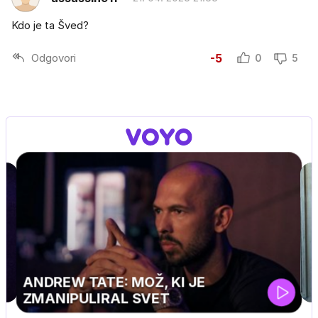
Kdo je ta Šved?
Odgovori
-5
0
5
J PRIJATELJ PINGVIN