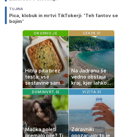
TUJINA
Pica, klobuk in mrtvi TikTokerji: 'Teh fantov se
bojim'
OKUSNO.JE
CEKIN.SI
Hitra pita brez
Na Jadranu še
testa: vse
vedno obstaja
sestavine samo
kraj, kjer lahko
zmešate in
dopustujete
DOMINVRT.SI
VIZITA.SI
pečica opravi
poceni:
ostalo
nastanitev že od
10 evrov, kosilo
za pet evrov
Mačka poleti
Zdravniki
premalo pije? Ti
opozarjajo: to je