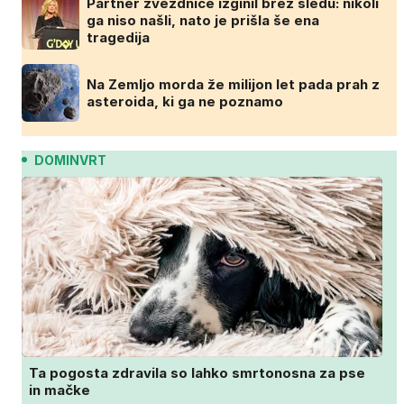
Partner zvezdnice izginil brez sledu: nikoli
ga niso našli, nato je prišla še ena
tragedija
Na Zemljo morda že milijon let pada prah z
asteroida, ki ga ne poznamo
DOMINVRT
Ta pogosta zdravila so lahko smrtonosna za pse
in mačke