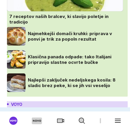
7 receptov naših bralcev, ki slavijo poletje in
tradicijo
Najmehkejši domači kruhki: priprava v
ponvi je trik za popoln rezultat
Klasična panada odpade: tako Italijani
pripravijo slastne ocvrte bučke
Najlepši zaključek nedeljskega kosila: 8
sladic brez peke, ki se jih vsi veselijo
VOYO