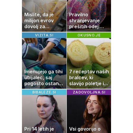
Mislite, da je
Pravilno
milijon evrov
shranjevanje
dovolj za
prešitih odej:
sanjsko
Kako ohraniti
VIZITA.SI
OKUSNO.JE
stanovanje? Te
družinsko
številke so
dediščino
šokirale Evropo
Imenujejo ga tihi
7 receptov naših
ubijalec, saj
bralcev, ki
pogosto ostane
slavijo poletje in
neopažen:
tradicijo
BIBALEZE.SI
ZADOVOLJNA.SI
nenavadni
simptomi
visokega
holesterola
Pri 14 letih je
Vsi govorijo o