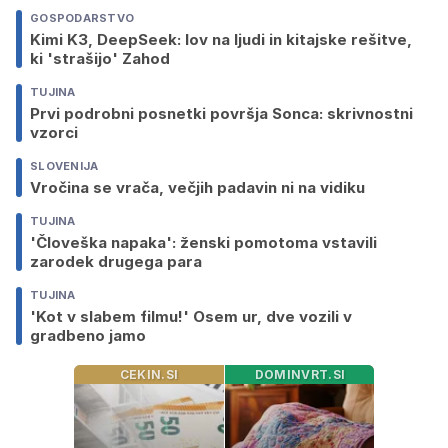
GOSPODARSTVO
Kimi K3, DeepSeek: lov na ljudi in kitajske rešitve,
ki 'strašijo' Zahod
TUJINA
Prvi podrobni posnetki površja Sonca: skrivnostni
vzorci
SLOVENIJA
Vročina se vrača, večjih padavin ni na vidiku
TUJINA
'Človeška napaka': ženski pomotoma vstavili
zarodek drugega para
TUJINA
'Kot v slabem filmu!' Osem ur, dve vozili v
gradbeno jamo
CEKIN.SI
DOMINVRT.SI