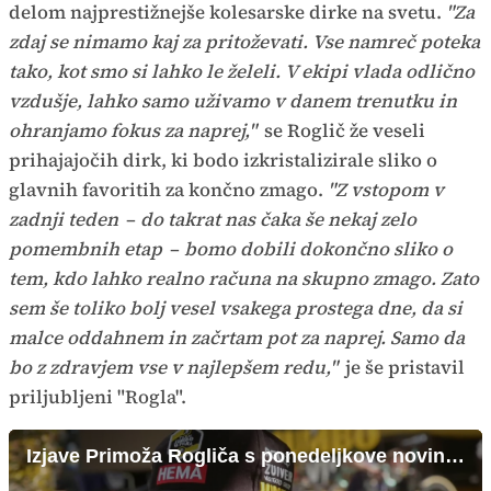
delom najprestižnejše kolesarske dirke na svetu.
"Za
zdaj se nimamo kaj za pritoževati. Vse namreč poteka
tako, kot smo si lahko le želeli. V ekipi vlada odlično
vzdušje, lahko samo uživamo v danem trenutku in
ohranjamo fokus za naprej,"
se Roglič že veseli
prihajajočih dirk, ki bodo izkristalizirale sliko o
glavnih favoritih za končno zmago.
"Z vstopom v
zadnji teden
–
do takrat nas čaka še nekaj zelo
pomembnih etap
–
bomo dobili dokončno sliko o
tem, kdo lahko realno računa na skupno zmago. Zato
sem še toliko bolj vesel vsakega prostega dne, da si
malce oddahnem in začrtam pot za naprej. Samo da
bo z zdravjem vse v najlepšem redu,"
je še pristavil
priljubljeni "Rogla".
Izjave Primoža Rogliča s ponedeljkove novinarske konference na dirki po Franciji