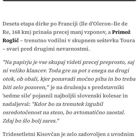
Deseta etapa dirke po Franciji (Ile d'Oleron–Ile de
Re, 168 km) prinaša precej manj vzponov, a
Primož
Roglič
– trenutno vodilni v skupnem seštevku Toura
– svari pred drugimi nevarnostmi.
"Na papirju je vse skupaj videti precej preprosto, saj
ni veliko klancev. Toda gre za pot z enega na drugi
otok, ob obali, kjer ponavadi močno piha in bo treba
biti zelo pozoren,"
je na druženju s predstavniki
'sedme sile' pojasnil najboljši slovenski kolesar in
nadaljeval:
"Kdor bo za trenutek izgubil
osredotočenost na stezo, bo avtomatično zaostal.
Zdaj bo šlo bolj zares."
Tridesetletni Kisovčan je zelo zadovoljen z uvodnim