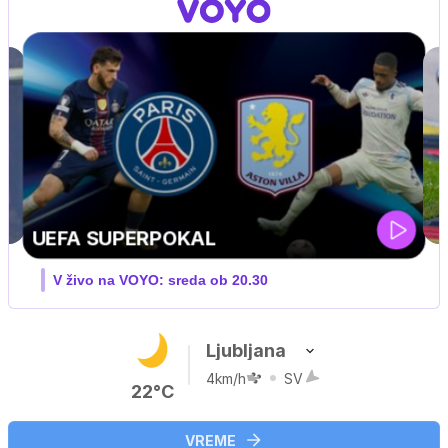
MOTOGP . VN VELIKE BRITANIJE
V živo na VOYO: PET-NED
Ljubljana
4km/h
SV
22°C
VREME