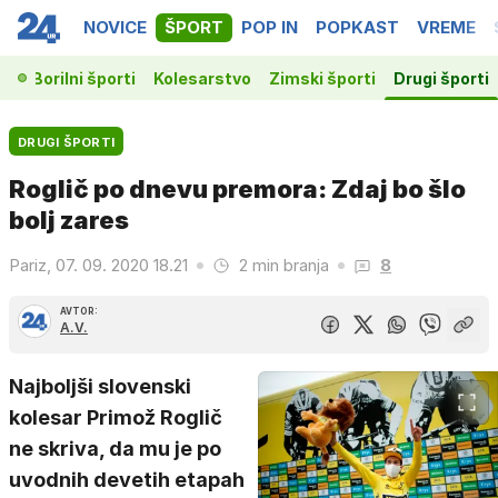
NOVICE
ŠPORT
POP IN
POPKAST
VREME
ka
Borilni športi
Kolesarstvo
Zimski športi
Drugi športi
DRUGI ŠPORTI
Roglič po dnevu premora: Zdaj bo šlo
bolj zares
Pariz, 07. 09. 2020 18.21
2 min branja
8
AVTOR:
A.V.
Najboljši slovenski
kolesar Primož Roglič
ne skriva, da mu je po
uvodnih devetih etapah