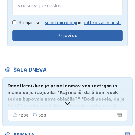
Strinjam se s
splošnimi pogoji
in
politiko zasebnosti
.
Prijavi se
ŠALA DNEVA
Desetletni Jure je prišel domov ves raztrgan in
mama se je razjezila: "Kaj misliš, da ti bom vsak
teden kupovala nova oblačila?" "Bodi vesela, da je
tako!" je odgovoril Jure. "Sosedje bodo morali
kupiti novega sina, tako sem ga prebutal!"
1268
523
ANKETA