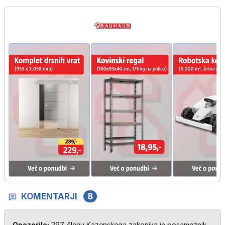
KOMENTARJI
8
Opozorilo:
297. členu Kazenskega zakonika je posameznik