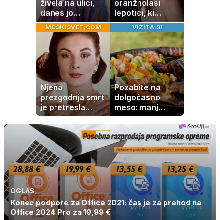
živela na ulici,
oranžnolasi
danes jo
lepotici, ki
občuduje ves
navdušuje s
MOSKISVET.COM
VIZITA.SI
svet
skrivnostno
vlogo
Njena
Pozabite na
prezgodnja smrt
dolgočasno
je pretresla
meso: manj
modni svet: za
maščobe, več
slavo se je
svežine
skrivala
tragedija
OGLAS
Konec podpore za Office 2021: čas je za prehod na
Office 2024 Pro za 19,99 €