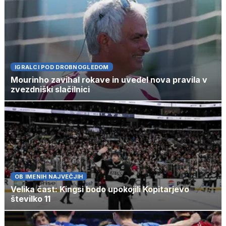
IGRALCI POD DROBNOGLEDOM
Mourinho zavihal rokave in uvedel nova pravila v
zvezdniški slačilnici
OB IMENIH NAJVEČJIH
Velika čast: Kingsi bodo upokojili Kopitarjevo
številko 11