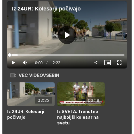
Iz 24UR: Kolesarji počivajo
Predvajaj
Loaded
:
6.96%
Current
0:00
/
Duration
2:22
Predvajaj
Tiho
Slika
Celozas
v
način
sliki
VEČ VIDEOVSEBIN
Time
02:22
03:18
Iz 24UR: Kolesarji
Iz SVETA: Trenutno
počivajo
najboljši kolesar na
svetu