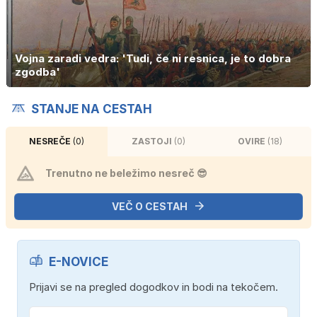
Vojna zaradi vedra: 'Tudi, če ni resnica, je to dobra
zgodba'
STANJE NA CESTAH
NESREČE
(0)
ZASTOJI
(0)
OVIRE
(18)
Trenutno ne beležimo nesreč 😎
VEČ O CESTAH
E-NOVICE
Prijavi se na pregled dogodkov in bodi na tekočem.