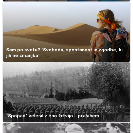
Sam po svetu? 'Svoboda, spontanost in zgodbe, ki
jih ne zmanjka'
'Spopad' velesil z eno žrtvijo – prašičem