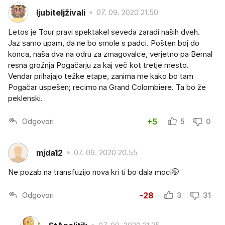
ljubiteljživali
07. 09. 2020 21.50
Letos je Tour pravi spektakel seveda zaradi naših dveh.
Jaz samo upam, da ne bo smole s padci. Pošten boj do
konca, naša dva na odru za zmagovalce, verjetno pa Bernal
resna grožnja Pogačarju za kaj več kot tretje mesto.
Vendar prihajajo težke etape, zanima me kako bo tam
Pogačar uspešen; recimo na Grand Colombiere. Ta bo že
peklenski.
Odgovori
+5
5
0
mjda12
07. 09. 2020 20.55
Ne pozab na transfuzijo nova kri ti bo dala moci🤭
Odgovori
-28
3
31