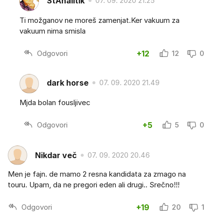
StAnalitik
07. 09. 2020 21.25
Ti možganov ne moreš zamenjat.Ker vakuum za
vakuum nima smisla
Odgovori
+12
12
0
dark horse
07. 09. 2020 21.49
Mjda bolan fousljivec
Odgovori
+5
5
0
Nikdar več
07. 09. 2020 20.46
Men je fajn. de mamo 2 resna kandidata za zmago na
touru. Upam, da ne pregori eden ali drugi.. Srečno!!!
Odgovori
+19
20
1