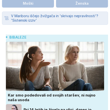
Moški
Ženska
V Mariboru iščejo žvižgača in 'skrivajo nepravilnosti'?
'Sistemski izziv'
BIBALEZE
Kar smo podedovali od svojih staršev, ni nujno
naša usoda
Pri 14 letih je živela na ulici, danes jo