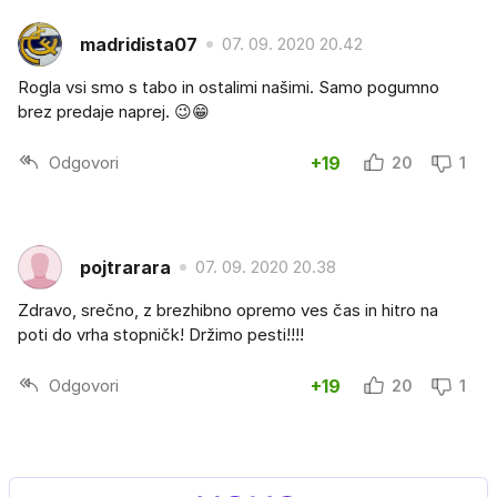
madridista07
07. 09. 2020 20.42
Rogla vsi smo s tabo in ostalimi našimi. Samo pogumno
brez predaje naprej. 😉😁
Odgovori
+19
20
1
pojtrarara
07. 09. 2020 20.38
Zdravo, srečno, z brezhibno opremo ves čas in hitro na
poti do vrha stopničk! Držimo pesti!!!!
Odgovori
+19
20
1