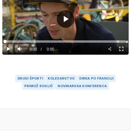
Predvajaj
Loaded
:
0%
Current
0:00
/
Duration
0:00
Predvajaj
Tiho
Celoz
način
Time
DRUGI ŠPORTI
KOLESARSTVO
DIRKA PO FRANCIJI
PRIMOŽ ROGLIČ
NOVINARSKA KONFERENCA