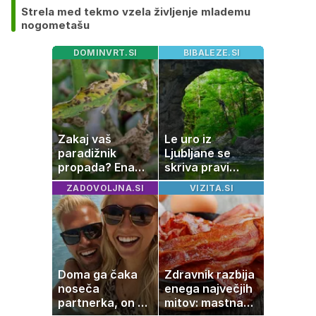
Strela med tekmo vzela življenje mlademu
nogometašu
DOMINVRT.SI
BIBALEZE.SI
Zakaj vaš
Le uro iz
paradižnik
Ljubljane se
propada? Ena
skriva pravi
napaka lahko
naravni čudež:
ZADOVOLJNA.SI
VIZITA.SI
uniči rastline –
izlet, ki bo
tako jih rešite
navdušil otroke
Doma ga čaka
Zdravnik razbija
noseča
enega največjih
partnerka, on pa
mitov: mastna