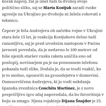
korak naprej. Žal je imel tudi ta dvoboj svojo
politično sliko, saj se
Marta Kostjuk
zaradi ruske
agresije na Ukrajino po dvoboju ni želela rokovati s
tekmico.
Čeprav je bila Andrejeva ob začetku vojne v Ukrajini
stara šele 15 let, je reakcija Kostjukove delno tudi
razumljiva, saj je pred uvodnim nastopom v Parizu
javnosti povedala, da je nedavno le 100 metrov od
hiše njenih staršev ruska raketa uničila eno od
poslopij, novinarjem pa je na prenosnem telefonu
pokazala tudi slike. Dodala je, da se trudi vsakič, ko
je to možno, opozoriti na grozodejstva v domovini.
Osmouvrščena Andrejeva, ki jo vodi nekdanja
španska zvezdnica
Conchita Martinez
, je z novo
prepričljivo igro zdaj napovedala, da bo favoritinja v
boju za zmago. Njena rojakinja
Dijana Šnajder
je 25.