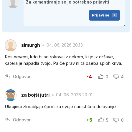
Prijavi se
simurgh
04. 06. 2026 20.13
Res nevem, kdo bi se rokoval z nekom, ki je iz države,
katera je napadla tvojo. Pa če prav ni ta oseba sploh kriva.
Odgovori
-4
0
4
za bojši jutri
04. 06. 2026 20.01
Ukrajinci zlorabljajo šport za svoje nacistično delovanje
Odgovori
+5
5
0