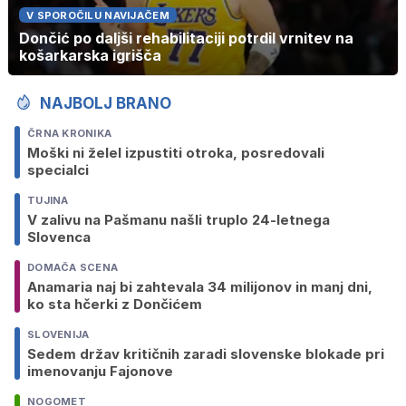
V SPOROČILU NAVIJAČEM
Dončić po daljši rehabilitaciji potrdil vrnitev na
košarkarska igrišča
NAJBOLJ BRANO
ČRNA KRONIKA
Moški ni želel izpustiti otroka, posredovali
specialci
TUJINA
V zalivu na Pašmanu našli truplo 24-letnega
Slovenca
DOMAČA SCENA
Anamaria naj bi zahtevala 34 milijonov in manj dni,
ko sta hčerki z Dončićem
SLOVENIJA
Sedem držav kritičnih zaradi slovenske blokade pri
imenovanju Fajonove
NOGOMET