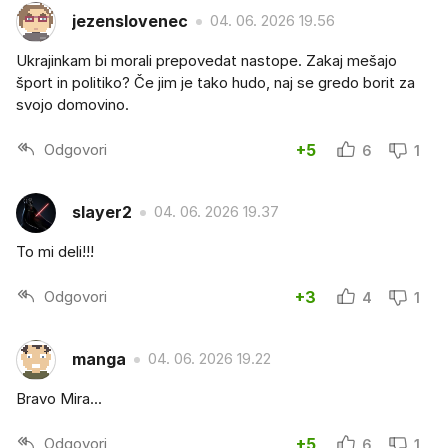
jezenslovenec
04. 06. 2026 19.56
Ukrajinkam bi morali prepovedat nastope. Zakaj mešajo
šport in politiko? Če jim je tako hudo, naj se gredo borit za
svojo domovino.
Odgovori
+5
6
1
slayer2
04. 06. 2026 19.37
To mi deli!!!
Odgovori
+3
4
1
manga
04. 06. 2026 19.22
Bravo Mira...
Odgovori
+5
6
1