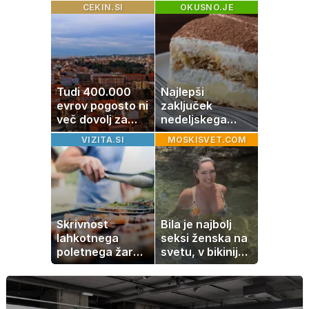
dopustuje z
jetra ne
CEKIN.SI
OKUSNO.JE
drugo
nastanejo zaradi
slanine, temveč
zaradi živila, ki
ga imamo vsi
radi
Tudi 400.000
Najlepši
evrov pogosto ni
zaključek
več dovolj za
nedeljskega
nakup
kosila: 8 sladic
VIZITA.SI
MOSKISVET.COM
stanovanja
brez peke, ki se
jih vsi veselijo
Skrivnost
Bila je najbolj
lahkotnega
seksi ženska na
poletnega žara,
svetu, v bikiniju
po katerem ne
znova navdušila
boste
potrebovali
popoldanskega