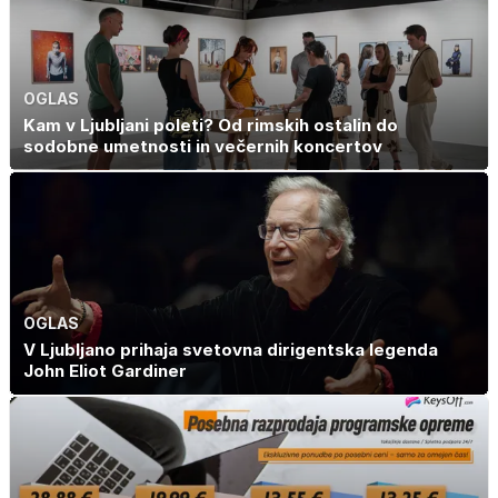
spanca
OGLAS
Kam v Ljubljani poleti? Od rimskih ostalin do
sodobne umetnosti in večernih koncertov
OGLAS
V Ljubljano prihaja svetovna dirigentska legenda
John Eliot Gardiner