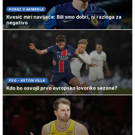
PORAZ V ARMENIJI
Kvesić miri navijače: Bili smo dobri, ni razloga za
negativo
PSG - ASTON VILLA
Kdo bo osvojil prvo evropsko lovoriko sezone?