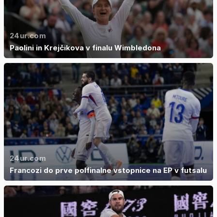
24ur.com
Paolini in Krejčikova v finalu Wimbledona
24ur.com
Francozi do prve polfinalne vstopnice na EP v futsalu