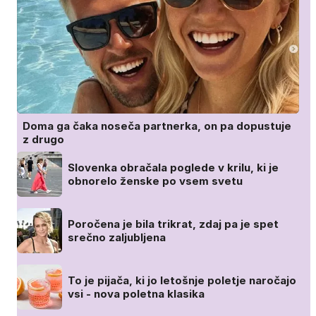
Doma ga čaka noseča partnerka, on pa dopustuje
z drugo
Slovenka obračala poglede v krilu, ki je
obnorelo ženske po vsem svetu
Poročena je bila trikrat, zdaj pa je spet
srečno zaljubljena
To je pijača, ki jo letošnje poletje naročajo
vsi - nova poletna klasika