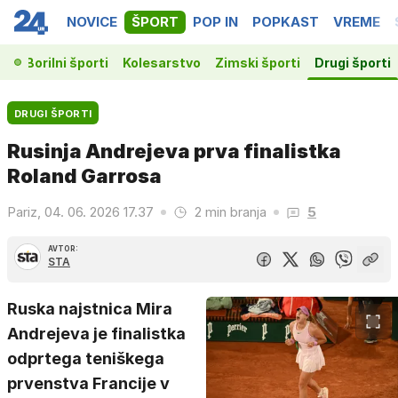
NOVICE
ŠPORT
POP IN
POPKAST
VREME
ka
Borilni športi
Kolesarstvo
Zimski športi
Drugi športi
DRUGI ŠPORTI
Rusinja Andrejeva prva finalistka
Roland Garrosa
Pariz, 04. 06. 2026 17.37
2 min branja
5
AVTOR:
STA
Ruska najstnica Mira
Andrejeva je finalistka
odprtega teniškega
prvenstva Francije v