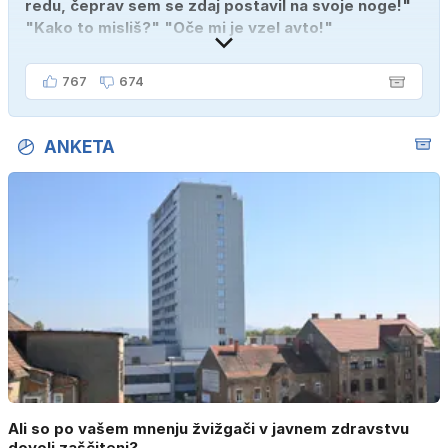
redu, čeprav sem se zdaj postavil na svoje noge!"
"Kako to misliš?" "Oče mi je vzel avto!"
767
674
ANKETA
Ali so po vašem mnenju žvižgači v javnem zdravstvu
dovolj zaščiteni?