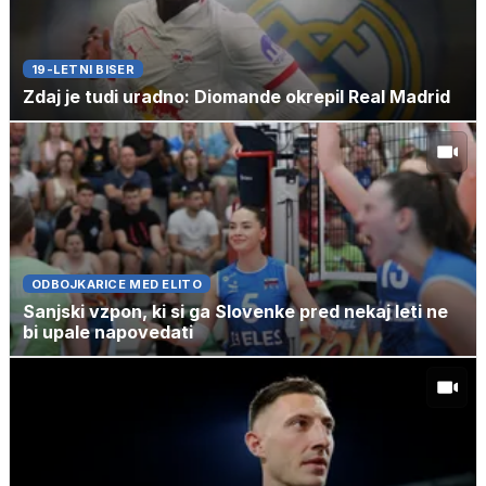
19-LETNI BISER
Zdaj je tudi uradno: Diomande okrepil Real Madrid
ODBOJKARICE MED ELITO
Sanjski vzpon, ki si ga Slovenke pred nekaj leti ne
bi upale napovedati