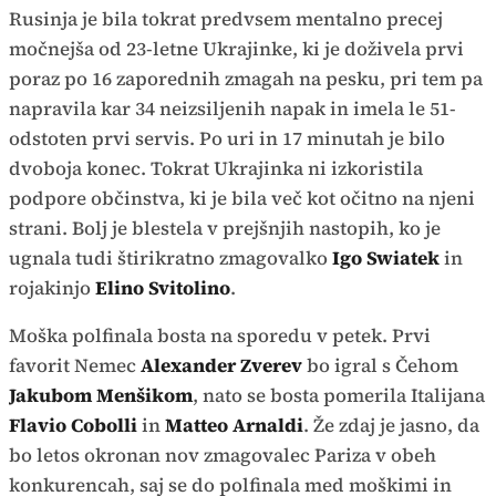
Rusinja je bila tokrat predvsem mentalno precej
močnejša od 23-letne Ukrajinke, ki je doživela prvi
poraz po 16 zaporednih zmagah na pesku, pri tem pa
napravila kar 34 neizsiljenih napak in imela le 51-
odstoten prvi servis. Po uri in 17 minutah je bilo
dvoboja konec. Tokrat Ukrajinka ni izkoristila
podpore občinstva, ki je bila več kot očitno na njeni
strani. Bolj je blestela v prejšnjih nastopih, ko je
ugnala tudi štirikratno zmagovalko
Igo Swiatek
in
rojakinjo
Elino Svitolino
.
Moška polfinala bosta na sporedu v petek. Prvi
favorit Nemec
Alexander Zverev
bo igral s Čehom
Jakubom Menšikom
, nato se bosta pomerila Italijana
Flavio Cobolli
in
Matteo Arnaldi
. Že zdaj je jasno, da
bo letos okronan nov zmagovalec Pariza v obeh
konkurencah, saj se do polfinala med moškimi in