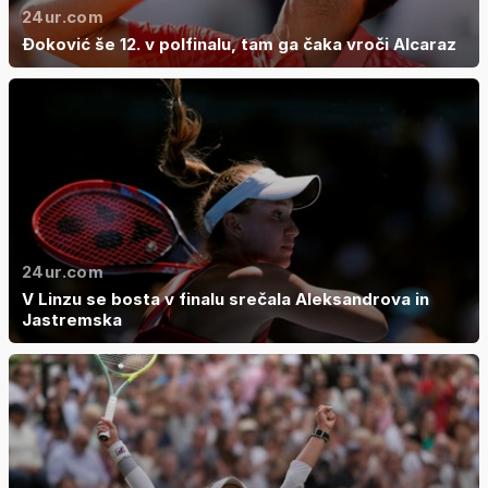
24ur.com
Đoković še 12. v polfinalu, tam ga čaka vroči Alcaraz
24ur.com
V Linzu se bosta v finalu srečala Aleksandrova in
Jastremska