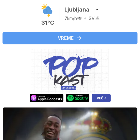
Ljubljana
7km/h
SV
31°C
VREME