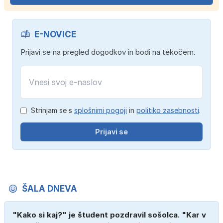
E-NOVICE
Prijavi se na pregled dogodkov in bodi na tekočem.
Strinjam se s
splošnimi pogoji
in
politiko zasebnosti
.
Prijavi se
ŠALA DNEVA
"Kako si kaj?" je študent pozdravil sošolca. "Kar v