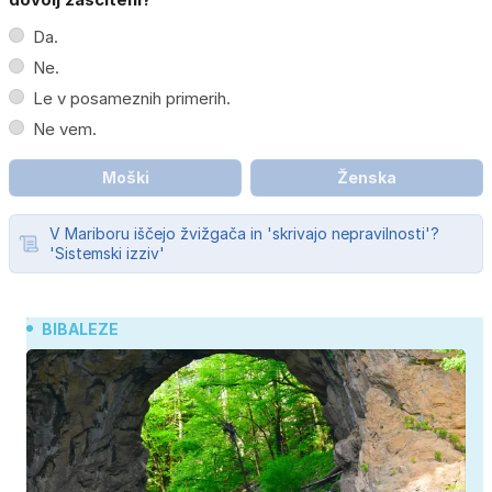
Da.
Ne.
Le v posameznih primerih.
Ne vem.
Moški
Ženska
V Mariboru iščejo žvižgača in 'skrivajo nepravilnosti'?
'Sistemski izziv'
BIBALEZE