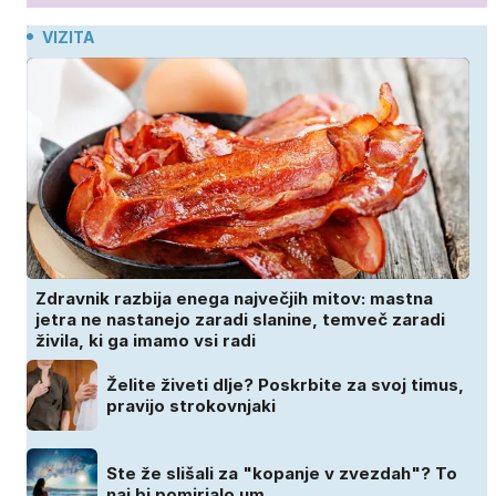
VIZITA
Zdravnik razbija enega največjih mitov: mastna
jetra ne nastanejo zaradi slanine, temveč zaradi
živila, ki ga imamo vsi radi
Želite živeti dlje? Poskrbite za svoj timus,
pravijo strokovnjaki
Ste že slišali za "kopanje v zvezdah"? To
naj bi pomirjalo um