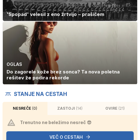
'Spopad' velesil z eno žrtvijo – prašičem
OGLAS
Do zagorele kože brez sonca? Ta nova poletna
rešitev že podira rekorde
STANJE NA CESTAH
NESREČE
(0)
ZASTOJI
(14)
OVIRE
(21)
Trenutno ne beležimo nesreč 😎
VEČ O CESTAH