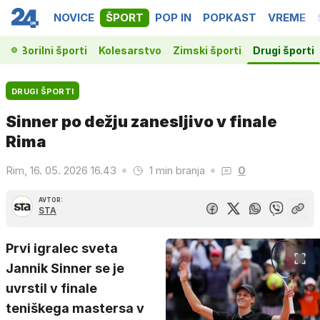
NOVICE
ŠPORT
POP IN
POPKAST
VREME
ka
Borilni športi
Kolesarstvo
Zimski športi
Drugi športi
DRUGI ŠPORTI
Sinner po dežju zanesljivo v finale
Rima
Rim, 16. 05. 2026 16.43
1 min branja
0
AVTOR:
STA
Prvi igralec sveta
Jannik Sinner se je
uvrstil v finale
teniškega mastersa v