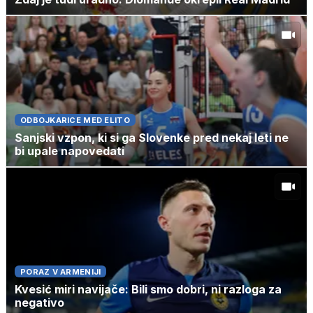
ODBOJKARICE MED ELITO
Sanjski vzpon, ki si ga Slovenke pred nekaj leti ne
bi upale napovedati
PORAZ V ARMENIJI
Kvesić miri navijače: Bili smo dobri, ni razloga za
negativo