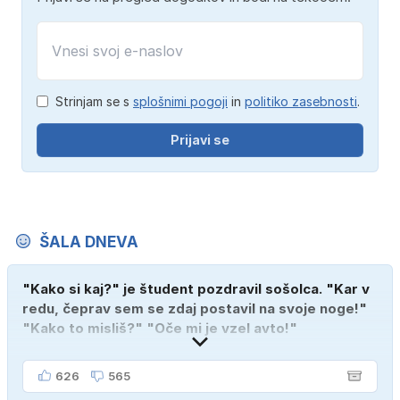
Strinjam se s
splošnimi pogoji
in
politiko zasebnosti
.
Prijavi se
ŠALA DNEVA
"Kako si kaj?" je študent pozdravil sošolca. "Kar v
redu, čeprav sem se zdaj postavil na svoje noge!"
"Kako to misliš?" "Oče mi je vzel avto!"
626
565