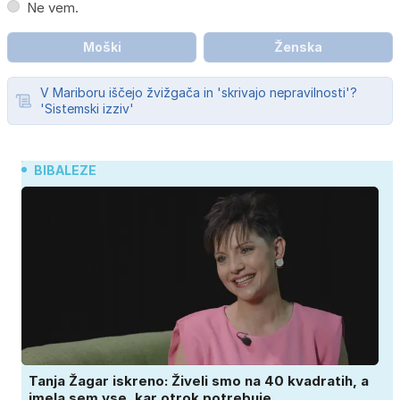
Ne vem.
Moški
Ženska
V Mariboru iščejo žvižgača in 'skrivajo nepravilnosti'?
'Sistemski izziv'
BIBALEZE
Tanja Žagar iskreno: Živeli smo na 40 kvadratih, a
imela sem vse, kar otrok potrebuje