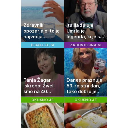
Zdravniki
Italija žaluje:
opozarjajo: to je
Umrla je
največja
legenda, ki je s
napaka, ki jo
svojimi pesmimi
BIBALEZE.SI
ZADOVOLJNA.SI
ljudje delajo med
zaznamovala
vročino
Italijo
Tanja Žagar
Danes praznuje
iskreno: Živeli
53. rojstni dan,
smo na 40
tako dobro je
kvadratih, a
videti znana
OKUSNO.JE
OKUSNO.JE
imela sem vse,
Slovenka
kar otrok
potrebuje