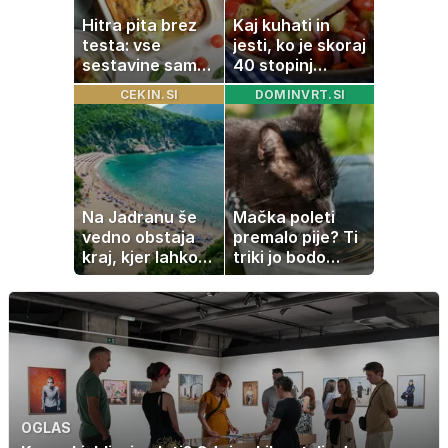
Hitra pita brez
Kaj kuhati in
testa: vse
jesti, ko je skoraj
sestavine samo
40 stopinj
zmešate in
Celzija: 5 kosil
CEKIN.SI
DOMINVRT.SI
pečica opravi
brez prižiganja
ostalo
pečice
Na Jadranu še
Mačka poleti
vedno obstaja
premalo pije? Ti
kraj, kjer lahko
triki jo bodo
dopustujete
spodbudili, da
poceni:
zaužije več vode
nastanitev že od
10 evrov, kosilo
za pet evrov
OGLAS