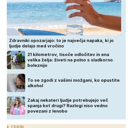
Zdravniki opozarjajo: to je največja napaka, ki jo
ljudje delajo med vročino
21 kilometrov, tisoče odločitev in ena
velika želja: živeti na polno s sladkorno
boleznijo
To se zgodi z vašimi možgani, ko opustite
alkohol
Zakaj nekateri ljudje potrebujejo več
spanja kot drugi? Razlogi niso vedno
povezani z lenobo
CEKIN