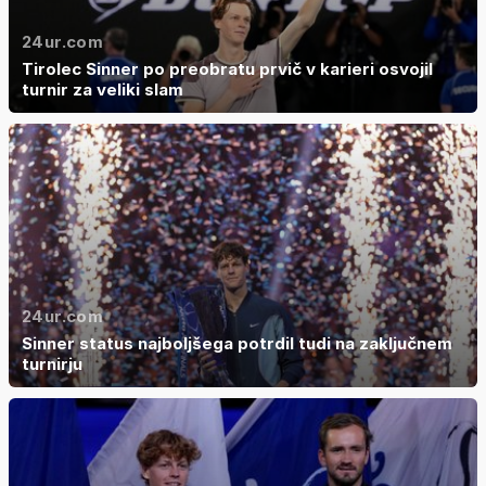
24ur.com
Tirolec Sinner po preobratu prvič v karieri osvojil
turnir za veliki slam
24ur.com
Sinner status najboljšega potrdil tudi na zaključnem
turnirju