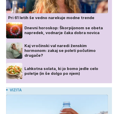
Pri 61 letih še vedno narekuje modne trende
Dnevni horoskop: Škorpijonom se obeta
napredek, vodnarje čaka dobra novica
Kaj vročinski val naredi ženskim
hormonom: zakaj se poleti počutimo
drugače?
Lahkotna solata, ki jo bomo jedle celo
poletje (in še dolgo po njem)
VIZITA