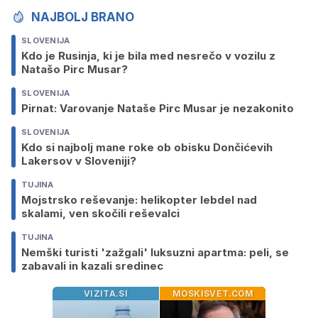
NAJBOLJ BRANO
SLOVENIJA
Kdo je Rusinja, ki je bila med nesrečo v vozilu z
Natašo Pirc Musar?
SLOVENIJA
Pirnat: Varovanje Nataše Pirc Musar je nezakonito
SLOVENIJA
Kdo si najbolj mane roke ob obisku Dončićevih
Lakersov v Sloveniji?
TUJINA
Mojstrsko reševanje: helikopter lebdel nad
skalami, ven skočili reševalci
TUJINA
Nemški turisti 'zažgali' luksuzni apartma: peli, se
zabavali in kazali sredinec
VIZITA.SI
MOSKISVET.COM