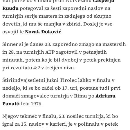
Italijan se bo v finalu proti Norvežanu
Casperju
Ruudu
potegoval za šesti zaporedni naslov na
turnirjih serije masters in zadnjega od skupno
devetih, ki mu še manjka v zbirki. Doslej je vse
osvojil le
Novak Đoković
.
Sinner si je danes 33. zaporedno zmago na mastersih
in 28. na turnirjih ATP zagotovil v petnajstih
minutah, potem ko je bil dvoboj v petek prekinjen
pri rezultatu 4:2 v tretjem nizu.
Štiriindvajsetletni Južni Tirolec lahko v finalu v
nedeljo, ki se bo začel ob 17. uri, postane tudi prvi
domači zmagovalec turnirja v Rimu po
Adrianu
Panatti
leta 1976.
Njegov tekmec v finalu, 23. nosilec turnirja, ki bo
igral za 15. naslov v karieri, je v polfinalu v petek