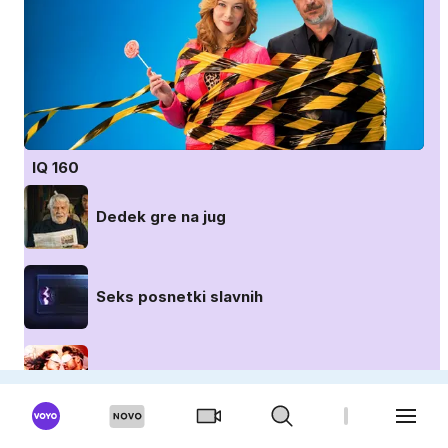
IQ 160
Dedek gre na jug
Seks posnetki slavnih
Poroka na prvi pogled: Avstralija