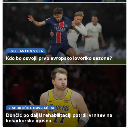
PSG - ASTON VILLA
Kdo bo osvojil prvo evropsko lovoriko sezone?
V SPOROČILU NAVIJAČEM
Dončić po daljši rehabilitaciji potrdil vrnitev na
košarkarska igrišča