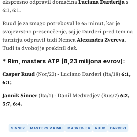
ekspresno odpravil domačina
Luciana Darderija
s
6:1, 6:1.
Ruud je za zmago potreboval le 65 minut, kar je
svojevrstno presenečenje, saj je Darderi pred tem na
turnirju odpravil tudi Nemca
Alexandra Zvereva
.
Tudi ta dvoboj je prekinil dež.
* Rim, masters ATP (8,23 milijona evrov):
Casper Ruud
(Nor/23) - Luciano Darderi (Ita/18)
6:1,
6:1;
Jannik Sinner
(Ita/1) - Danil Medvedjev (Rus/7)
6:2,
5:7, 6:4.
SINNER
MASTERS V RIMU
MADVEDJEV
RUUD
DARDERI