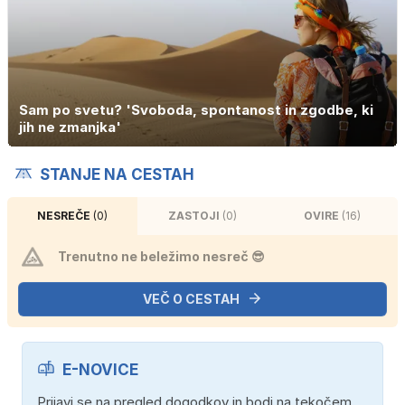
Sam po svetu? 'Svoboda, spontanost in zgodbe, ki
jih ne zmanjka'
STANJE NA CESTAH
NESREČE
(0)
ZASTOJI
(0)
OVIRE
(16)
Trenutno ne beležimo nesreč 😎
VEČ O CESTAH
E-NOVICE
Prijavi se na pregled dogodkov in bodi na tekočem.