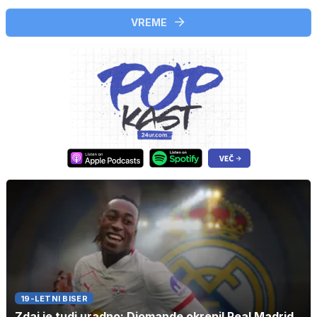
VREME
19-LETNI BISER
Zdaj je tudi uradno: Diomande okrepil Real Madrid