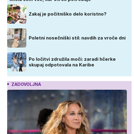
Zakaj je počitniško delo koristno?
Poletni nosečniški stil: navdih za vroče dni
Po ločitvi združila moči: zaradi hčerke
skupaj odpotovala na Karibe
ZADOVOLJNA