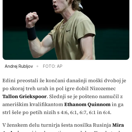
Andrej Rubljov
FOTO: AP
Edini preostali že končani današnji moški dvoboj je
po skoraj treh urah in pol igre dobil Nizozemec
Tallon Griekspoor
. Slednji se je pošteno namučil z
ameriškim kvalifikantom
Ethanom Quinnom
in ga
strl šele po petih nizih s 4:6, 6:1, 6:7, 6:1 in 6:4.
V ženskem delu turnirja šesta nosilka Rusinja
Mira