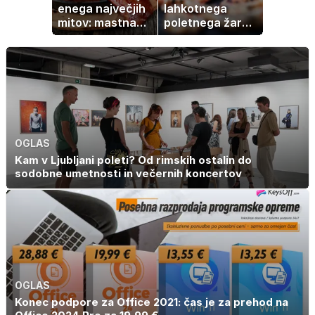
enega največjih
lahkotnega
mitov: mastna
poletnega žara,
jetra ne
po katerem ne
nastanejo zaradi
boste
slanine, temveč
potrebovali
zaradi živila, ki
popoldanskega
ga imamo vsi
spanca
radi
OGLAS
Kam v Ljubljani poleti? Od rimskih ostalin do
sodobne umetnosti in večernih koncertov
OGLAS
Konec podpore za Office 2021: čas je za prehod na