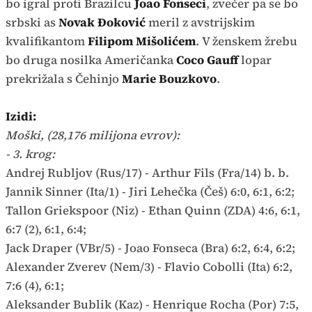
bo igral proti Brazilcu
Joao Fonseci
, zvečer pa se bo
srbski as
Novak Đoković
meril z avstrijskim
kvalifikantom
Filipom Mišolićem
. V ženskem žrebu
bo druga nosilka Američanka
Coco Gauff
lopar
prekrižala s Čehinjo
Marie Bouzkovo
.
Izidi:
Moški, (28,176 milijona evrov):
- 3. krog:
Andrej Rubljov (Rus/17) - Arthur Fils (Fra/14) b. b.
Jannik Sinner (Ita/1) - Jiri Lehečka (Češ) 6:0, 6:1, 6:2;
Tallon Griekspoor (Niz) - Ethan Quinn (ZDA) 4:6, 6:1,
6:7 (2), 6:1, 6:4;
Jack Draper (VBr/5) - Joao Fonseca (Bra) 6:2, 6:4, 6:2;
Alexander Zverev (Nem/3) - Flavio Cobolli (Ita) 6:2,
7:6 (4), 6:1;
Aleksander Bublik (Kaz) - Henrique Rocha (Por) 7:5,