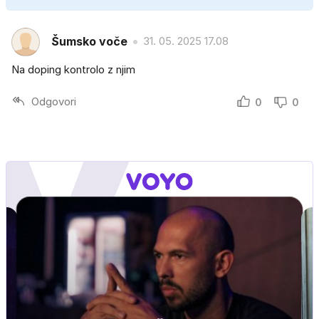
Šumsko voče
31. 05. 2025 17.08
Na doping kontrolo z njim
Odgovori
0
0