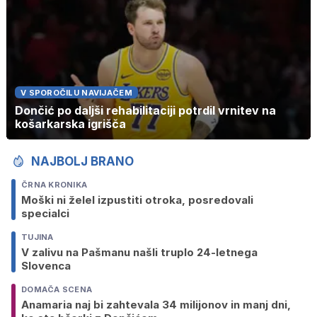
V SPOROČILU NAVIJAČEM
Dončić po daljši rehabilitaciji potrdil vrnitev na
košarkarska igrišča
NAJBOLJ BRANO
ČRNA KRONIKA
Moški ni želel izpustiti otroka, posredovali
specialci
TUJINA
V zalivu na Pašmanu našli truplo 24-letnega
Slovenca
DOMAČA SCENA
Anamaria naj bi zahtevala 34 milijonov in manj dni,