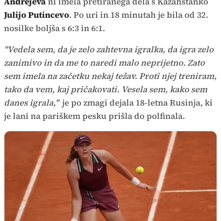
Andrejeva
ni imela pretiranega dela s Kazahstanko
Julijo Putincevo
. Po uri in 18 minutah je bila od 32.
nosilke boljša s 6:3 in 6:1.
"Vedela sem, da je zelo zahtevna igralka, da igra zelo
zanimivo in da me to naredi malo neprijetno. Zato
sem imela na začetku nekaj težav. Proti njej treniram,
tako da vem, kaj pričakovati. Vesela sem, kako sem
danes igrala,"
je po zmagi dejala 18-letna Rusinja, ki
je lani na pariškem pesku prišla do polfinala.