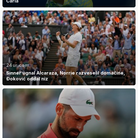
Carla
24ur.com
Sinner ugnal Alcaraza, Norrie razveselil domačine,
Đoković oddal niz