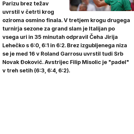
Parizu brez težav
uvrstil v četrti krog
oziroma osmino finala. V tretjem krogu drugega
turnirja sezone za grand slam je Italijan po
vsega uri in 35 minutah odpravil Čeha Jirija
Lehečko s 6:0, 6:1 in 6:2. Brez izgubljenega niza
se je med 16 v Roland Garrosu uvrstil tudi Srb
Novak Đoković. Avstrijec Filip Misolic je "padel"
v treh setih (6:3, 6:4, 6:2).