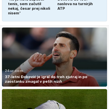
tenis, sem začutil
naslova na turnirjih
nekaj, česar prej nikoli
ATP
nisem'
24ur.com
37-letni Đoković je igral do treh zjutraj in po
zaostanku zmagal v petih nizih