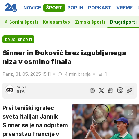
NOVICE
ŠPORT
POP IN
POPKAST
VREME
ka
Borilni športi
Kolesarstvo
Zimski športi
Drugi športi
DRUGI ŠPORTI
Sinner in Đoković brez izgubljenega
niza v osmino finala
Pariz, 31. 05. 2025 15.11
4 min branja
1
AVTOR:
STA
Prvi teniški igralec
sveta Italijan Jannik
Sinner se je na odprtem
prvenstvu Francije v