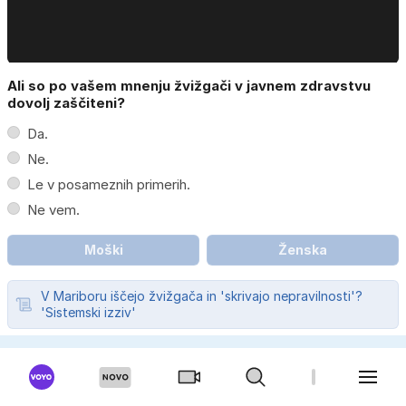
Ali so po vašem mnenju žvižgači v javnem zdravstvu
dovolj zaščiteni?
Da.
Ne.
Le v posameznih primerih.
Ne vem.
Moški
Ženska
V Mariboru iščejo žvižgača in 'skrivajo nepravilnosti'?
'Sistemski izziv'
BIBALEZE