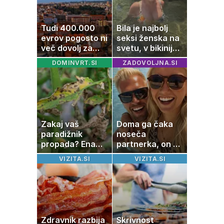
Tudi 400.000
Bila je najbolj
evrov pogosto ni
seksi ženska na
več dovolj za
svetu, v bikiniju
nakup
znova navdušila
DOMINVRT.SI
ZADOVOLJNA.SI
stanovanja
Zakaj vaš
Doma ga čaka
paradižnik
noseča
propada? Ena
partnerka, on pa
napaka lahko
dopustuje z
VIZITA.SI
VIZITA.SI
uniči rastline –
drugo
tako jih rešite
Zdravnik razbija
Skrivnost