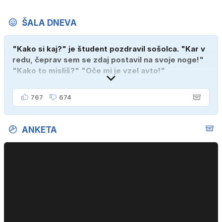
ŠALA DNEVA
"Kako si kaj?" je študent pozdravil sošolca. "Kar v
redu, čeprav sem se zdaj postavil na svoje noge!"
"Kako to misliš?" "Oče mi je vzel avto!"
767
674
ANKETA