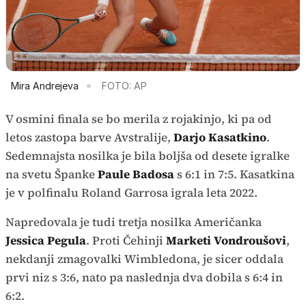
Mira Andrejeva
FOTO: AP
V osmini finala se bo merila z rojakinjo, ki pa od
letos zastopa barve Avstralije,
Darjo Kasatkino
.
Sedemnajsta nosilka je bila boljša od desete igralke
na svetu Španke
Paule Badosa
s 6:1 in 7:5. Kasatkina
je v polfinalu Roland Garrosa igrala leta 2022.
Napredovala je tudi tretja nosilka Američanka
Jessica Pegula
. Proti Čehinji
Marketi Vondroušovi
,
nekdanji zmagovalki Wimbledona, je sicer oddala
prvi niz s 3:6, nato pa naslednja dva dobila s 6:4 in
6:2.