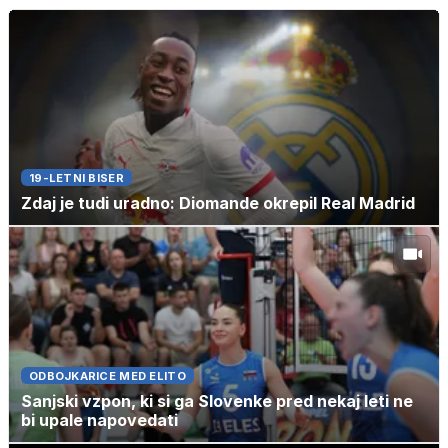
19-LETNI BISER
Zdaj je tudi uradno: Diomande okrepil Real Madrid
ODBOJKARICE MED ELITO
Sanjski vzpon, ki si ga Slovenke pred nekaj leti ne
bi upale napovedati