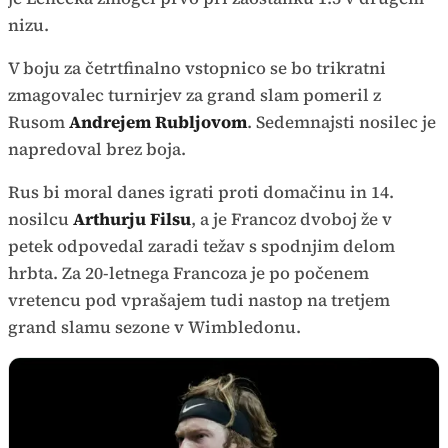
nizu.
V boju za četrtfinalno vstopnico se bo trikratni
zmagovalec turnirjev za grand slam pomeril z
Rusom
Andrejem Rubljovom
. Sedemnajsti nosilec je
napredoval brez boja.
Rus bi moral danes igrati proti domačinu in 14.
nosilcu
Arthurju Filsu
, a je Francoz dvoboj že v
petek odpovedal zaradi težav s spodnjim delom
hrbta. Za 20-letnega Francoza je po počenem
vretencu pod vprašajem tudi nastop na tretjem
grand slamu sezone v Wimbledonu.