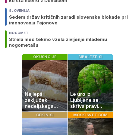
ko sta hčerki z Dončićem
SLOVENIJA
Sedem držav kritičnih zaradi slovenske blokade pri
imenovanju Fajonove
NOGOMET
Strela med tekmo vzela življenje mlademu
nogometašu
OKUSNO.JE
BIBALEZE.SI
Najlepši
Le uro iz
zaključek
Ljubljane se
nedeljskega
skriva pravi
kosila: 8 sladic
naravni čudež:
CEKIN.SI
MOSKISVET.COM
brez peke, ki se
izlet, ki bo
jih vsi veselijo
navdušil otroke