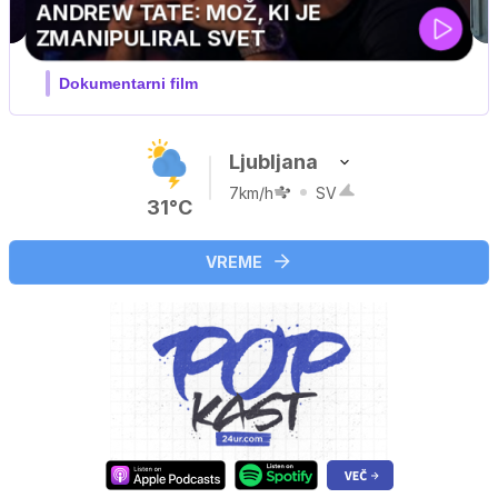
MOJ PRIJATELJ PINGVIN
Film meseca / družinski, pustolovski
Ljubljana
7km/h
SV
31°C
VREME