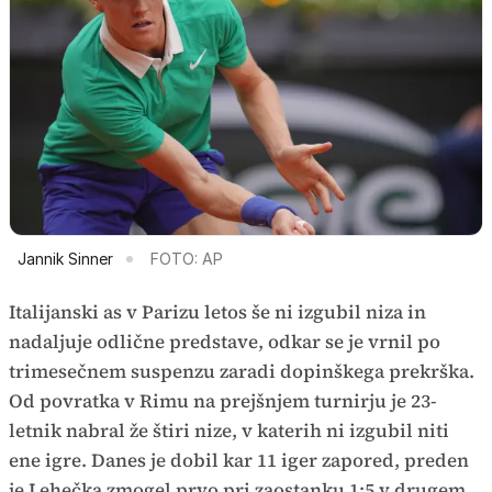
Jannik Sinner
FOTO: AP
Italijanski as v Parizu letos še ni izgubil niza in
nadaljuje odlične predstave, odkar se je vrnil po
trimesečnem suspenzu zaradi dopinškega prekrška.
Od povratka v Rimu na prejšnjem turnirju je 23-
letnik nabral že štiri nize, v katerih ni izgubil niti
ene igre. Danes je dobil kar 11 iger zapored, preden
je Lehečka zmogel prvo pri zaostanku 1:5 v drugem