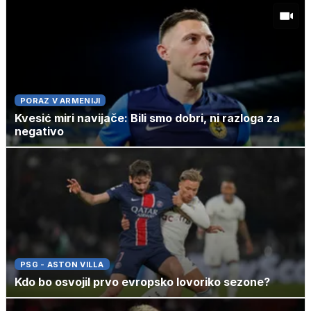
PORAZ V ARMENIJI
Kvesić miri navijače: Bili smo dobri, ni razloga za
negativo
PSG - ASTON VILLA
Kdo bo osvojil prvo evropsko lovoriko sezone?