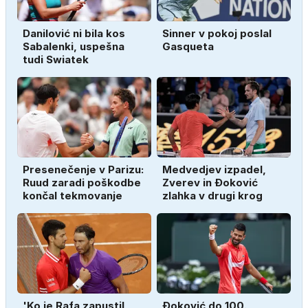
Danilović ni bila kos
Sinner v pokoj poslal
Sabalenki, uspešna
Gasqueta
tudi Swiatek
Presenečenje v Parizu:
Medvedjev izpadel,
Ruud zaradi poškodbe
Zverev in Đoković
končal tekmovanje
zlahka v drugi krog
'Ko je Rafa zapustil
Đoković do 100.