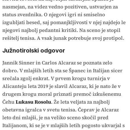
nasmejan, na videz vedno pozitiven, ustvarjen za
status zvezdnika. O njegovi igri ni smiselno
izgubljati besed, saj pomanjkljivosti v njej najdejo le
njegovi najbolj pedantni kritiki. Na sceno je stopil
rešitelj tenisa. A vsak junak potrebuje svoj protipol.
Južnotirolski odgovor
Jannik Sinner in Carlos Alcaraz se poznata zelo
dobro. V mlajših letih sta se Španec in Italijan sicer
srečala zgolj enkrat. V prvem krogu turnirja v
Alicanteju leta 2019 je slavil Alcaraz, ki je nato že v
drugem krogu moral priznati premoč izkušenemu
Čehu
Lukasu Rosolu
. Že leta veljata za najbolj
obetavna igralca v svetu tenisa. Čeprav je Alcaraz
leto dni mlajši, je na veliko sceno skočil pred
Italijanom, ki se je v mlajših letih pogosto ukvarjal s