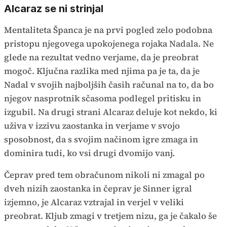
Alcaraz se ni strinjal
Mentaliteta Španca je na prvi pogled zelo podobna
pristopu njegovega upokojenega rojaka Nadala. Ne
glede na rezultat vedno verjame, da je preobrat
mogoč. Ključna razlika med njima pa je ta, da je
Nadal v svojih najboljših časih računal na to, da bo
njegov nasprotnik sčasoma podlegel pritisku in
izgubil. Na drugi strani Alcaraz deluje kot nekdo, ki
uživa v izzivu zaostanka in verjame v svojo
sposobnost, da s svojim načinom igre zmaga in
dominira tudi, ko vsi drugi dvomijo vanj.
Čeprav pred tem obračunom nikoli ni zmagal po
dveh nizih zaostanka in čeprav je Sinner igral
izjemno, je Alcaraz vztrajal in verjel v veliki
preobrat. Kljub zmagi v tretjem nizu, ga je čakalo še