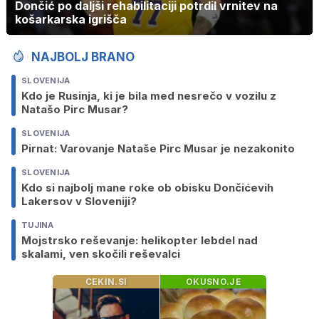
Dončić po daljši rehabilitaciji potrdil vrnitev na
košarkarska igrišča
NAJBOLJ BRANO
SLOVENIJA
Kdo je Rusinja, ki je bila med nesrečo v vozilu z
Natašo Pirc Musar?
SLOVENIJA
Pirnat: Varovanje Nataše Pirc Musar je nezakonito
SLOVENIJA
Kdo si najbolj mane roke ob obisku Dončićevih
Lakersov v Sloveniji?
TUJINA
Mojstrsko reševanje: helikopter lebdel nad
skalami, ven skočili reševalci
CEKIN.SI
OKUSNO.JE