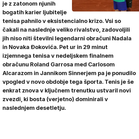
je z zatonom njunih
bogatih karier ljubitelje
tenisa pahnilo v eksistencialno krizo. Vsi so
čakali na naslednje veliko rivalstvo, zadovoljili
jih niso niti številni legendarni obračuni Nadala
in Novaka Đokovića. Pet ur in 29 minut
izjemnega tenisa v nedeljskem finalnem
obračunu Roland Garrosa med Carlosom
Alcarazom in Jannikom Sinnerjem pa je ponudilo
vpogled v novo obdobje tega športa. Tenis je še
enkrat znova v ključnem trenutku ustvaril novi
zvezdi, ki bosta (verjetno) dominirali v
naslednjem desetletju.