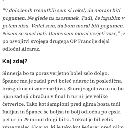
"V določenih trenutkih sem si rekel, da moram biti
pogumen. Ne glede na zaostanek. Tudi, če izgubim v
petem nizu. Vedel sem, da bom moral biti pogumen.
Nisem se smel bati. Danes sem moral verjeti vase,"
je
po osvojitvi svojega drugega OP Francije dejal
odločni Alcaraz.
Kaj zdaj?
Sinnerja bo ta poraz verjetno bolel zelo dolgo.
Španec mu je zadal prvi boleč udarec in posledična
brazgotina ni zanemarljiva. Skoraj zagotovo to ne bo
njun zadnji obračun v finalih turnirjev velike
četverice. Tako kot šampioni pred njima bosta tudi
Italijan in Španec še boljša in bolj odločna po epski
pet ur in 29 minut dolgi bitki. Tokrat je bil velik
zmagovalec Alcaraz, ki je tako kot Federer pred njim