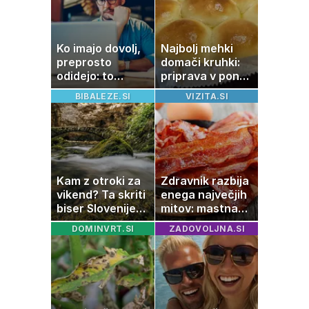
Ko imajo dovolj,
Najbolj mehki
preprosto
domači kruhki:
odidejo: to
priprava v ponvi
znamenje
je trik za popoln
BIBALEZE.SI
VIZITA.SI
najpogosteje da
rezultat
odpoved
Kam z otroki za
Zdravnik razbija
vikend? Ta skriti
enega največjih
biser Slovenije
mitov: mastna
izgleda kot iz
jetra ne
DOMINVRT.SI
ZADOVOLJNA.SI
pravljice
nastanejo zaradi
slanine, temveč
zaradi živila, ki
ga imamo vsi
radi