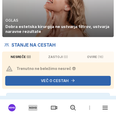
OGLAS
Dobra estetska kirurgija ne ustvarja filtrov, ustvarja
naravne rezultate
STANJE NA CESTAH
NESREČE
(0)
ZASTOJI
(0)
OVIRE
(16)
Trenutno ne beležimo nesreč 😎
VEČ O CESTAH
E-NOVICE
Prijavi se na pregled dogodkov in bodi na tekočem.