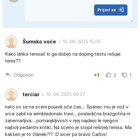
Prijavi se
Šumsko voče
10. 06. 2025 15.05
Kako lahko tenisač ki ga dobijo na doping testu rešuje
tenis??
Odgovori
+1
2
1
terciar
10. 06. 2025 09.27
nato so se na sceni pojavili oče čas… Španec mu je nož v
srce zabil na wimbledonski travi… posledična brazgotina ni
zanemarljiva… pomanjkljivosti v njej najdejo le njegovi
najbolj pedantni kritiki. Na sceno je stopil rešitelj tenisa. Ma
kakšen je to članek?!? :D sicer pa bravo Carlos!