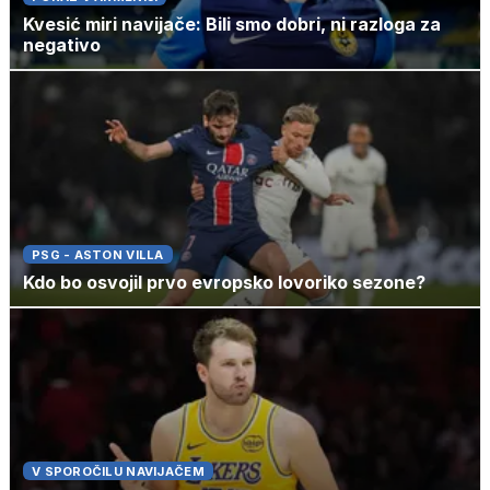
Kvesić miri navijače: Bili smo dobri, ni razloga za
negativo
PSG - ASTON VILLA
Kdo bo osvojil prvo evropsko lovoriko sezone?
V SPOROČILU NAVIJAČEM