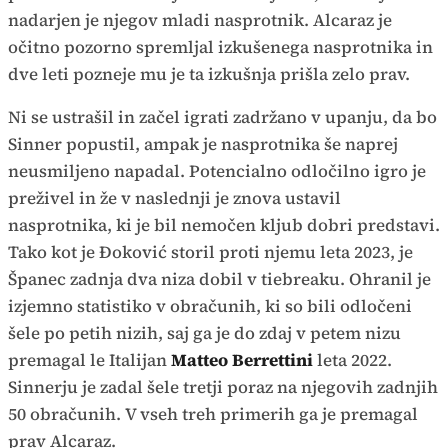
nadarjen je njegov mladi nasprotnik. Alcaraz je
očitno pozorno spremljal izkušenega nasprotnika in
dve leti pozneje mu je ta izkušnja prišla zelo prav.
Ni se ustrašil in začel igrati zadržano v upanju, da bo
Sinner popustil, ampak je nasprotnika še naprej
neusmiljeno napadal. Potencialno odločilno igro je
preživel in že v naslednji je znova ustavil
nasprotnika, ki je bil nemočen kljub dobri predstavi.
Tako kot je Đoković storil proti njemu leta 2023, je
Španec zadnja dva niza dobil v tiebreaku. Ohranil je
izjemno statistiko v obračunih, ki so bili odločeni
šele po petih nizih, saj ga je do zdaj v petem nizu
premagal le Italijan
Matteo Berrettini
leta 2022.
Sinnerju je zadal šele tretji poraz na njegovih zadnjih
50 obračunih. V vseh treh primerih ga je premagal
prav Alcaraz.