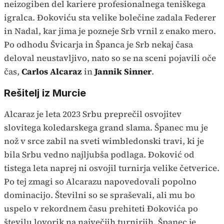
neizogiben del kariere profesionalnega teniškega
igralca. Đokoviću sta velike bolečine zadala Federer
in Nadal, kar jima je pozneje Srb vrnil z enako mero.
Po odhodu Švicarja in Španca je Srb nekaj časa
deloval neustavljivo, nato so se na sceni pojavili oče
čas,
Carlos Alcaraz
in
Jannik Sinner
.
Rešitelj iz Murcie
Alcaraz je leta 2023 Srbu preprečil osvojitev
slovitega koledarskega grand slama. Španec mu je
nož v srce zabil na sveti wimbledonski travi, ki je
bila Srbu vedno najljubša podlaga. Đoković od
tistega leta naprej ni osvojil turnirja velike četverice.
Po tej zmagi so Alcarazu napovedovali popolno
dominacijo. Številni so se spraševali, ali mu bo
uspelo v rekordnem času prehiteti Đokovića po
številu lovorik na največjih turnirjih. Španec je