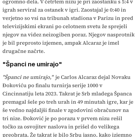
ogromno dela. V četrtem nizu je pri zaostanku s 5:4 v
igrah serviral za ostanek v igri. Zaostajal je 0:40 in
verjetno so vsi na tribunah stadiona v Parizu in pred
televizijskimi ekrani po celotnem svetu že sprejeli
njegov na videz neizogiben poraz. Njegov nasprotnik
je bil preprosto izjemen, ampak Alcaraz je imel
drugačne načrte.
"Španci ne umirajo"
"Španci ne umirajo,"
je Carlos Alcaraz dejal Novaku
Đokoviću po finalu turnirja serije 1000 v
Cincinnatiju leta 2023. Takrat je Srb mladega Španca
premagal šele po treh urah in 49 minutah igre, kar je
še vedno najdaljši finale v zgodovini obračunov na
tri nize. Đoković je po porazu v prvem nizu rešil
točko za osvojitev naslova in prišel do velikega
preobrata. Že takrat je bilo Srbu jasno, kako izjemno