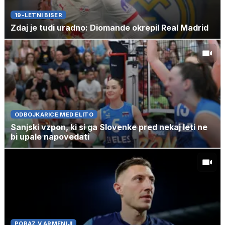
19-LETNI BISER
Zdaj je tudi uradno: Diomande okrepil Real Madrid
ODBOJKARICE MED ELITO
Sanjski vzpon, ki si ga Slovenke pred nekaj leti ne
bi upale napovedati
PORAZ V ARMENIJI