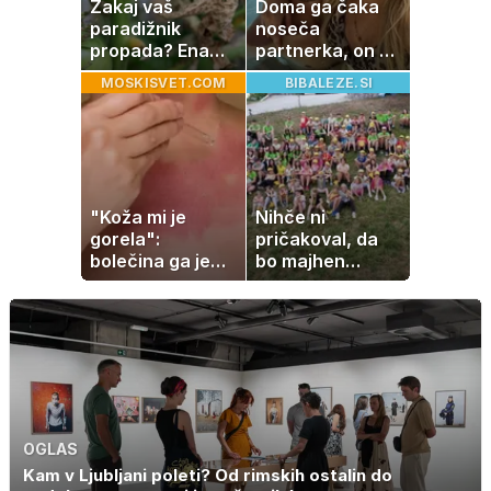
Zakaj vaš
Doma ga čaka
paradižnik
noseča
propada? Ena
partnerka, on pa
napaka lahko
dopustuje z
MOSKISVET.COM
BIBALEZE.SI
uniči rastline –
drugo
tako jih rešite
"Koža mi je
Nihče ni
gorela":
pričakoval, da
bolečina ga je
bo majhen
priklenila na
projekt postal
posteljo
ena najlepših
zgodb Zasavja
OGLAS
Kam v Ljubljani poleti? Od rimskih ostalin do