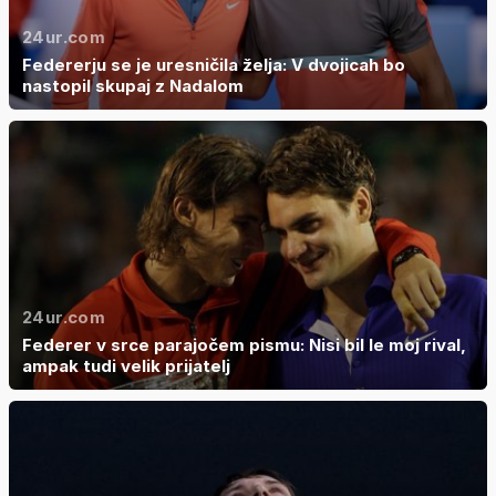
24ur.com
Federerju se je uresničila želja: V dvojicah bo
nastopil skupaj z Nadalom
24ur.com
Federer v srce parajočem pismu: Nisi bil le moj rival,
ampak tudi velik prijatelj