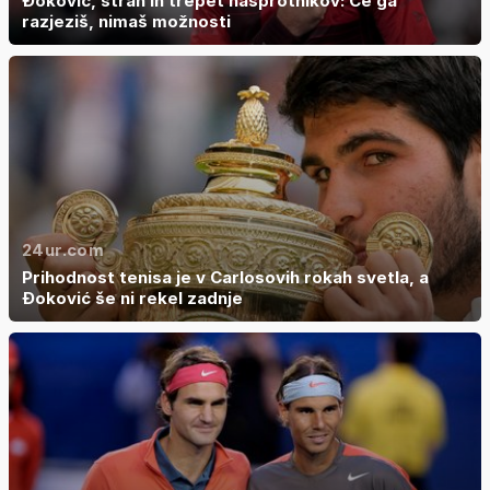
Đoković, strah in trepet nasprotnikov: Če ga
razjeziš, nimaš možnosti
24ur.com
Prihodnost tenisa je v Carlosovih rokah svetla, a
Đoković še ni rekel zadnje