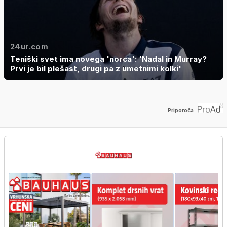
24ur.com
Teniški svet ima novega 'norca': 'Nadal in Murray?
Prvi je bil plešast, drugi pa z umetnimi kolki'
Priporoča