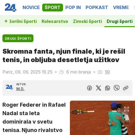
NOVICE
ŠPORT
POP IN
POPKAST
VREME
ka
Borilni športi
Kolesarstvo
Zimski športi
Drugi športi
DRUGI ŠPORTI
Skromna fanta, njun finale, ki je rešil
tenis, in obljuba desetletja užitkov
Pariz, 09. 06. 2025 19.25
6 min branja
10
AVTOR:
M.D.
Roger Federer in Rafael
Nadal sta leta
dominirala v svetu
tenisa. Njuno rivalstvo