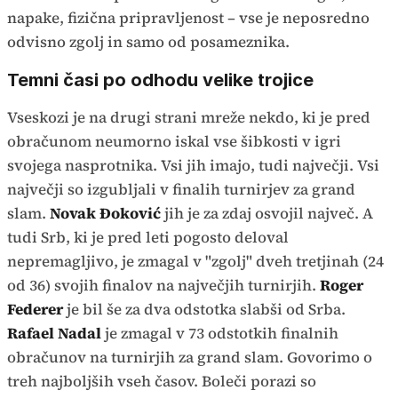
napake, fizična pripravljenost – vse je neposredno
odvisno zgolj in samo od posameznika.
Temni časi po odhodu velike trojice
Vseskozi je na drugi strani mreže nekdo, ki je pred
obračunom neumorno iskal vse šibkosti v igri
svojega nasprotnika. Vsi jih imajo, tudi največji. Vsi
največji so izgubljali v finalih turnirjev za grand
slam.
Novak Đoković
jih je za zdaj osvojil največ. A
tudi Srb, ki je pred leti pogosto deloval
nepremagljivo, je zmagal v "zgolj" dveh tretjinah (24
od 36) svojih finalov na največjih turnirjih.
Roger
Federer
je bil še za dva odstotka slabši od Srba.
Rafael Nadal
je zmagal v 73 odstotkih finalnih
obračunov na turnirjih za grand slam. Govorimo o
treh najboljših vseh časov. Boleči porazi so