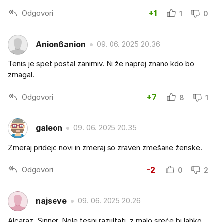
Odgovori
+1
1
0
Anion6anion
09. 06. 2025 20.36
Tenis je spet postal zanimiv. Ni že naprej znano kdo bo
zmagal.
Odgovori
+7
8
1
galeon
09. 06. 2025 20.35
Zmeraj pridejo novi in zmeraj so zraven zmešane ženske.
Odgovori
-2
0
2
najseve
09. 06. 2025 20.26
Alcaraz, Sinner, Nole tesni razultati, z malo sreče bi lahko