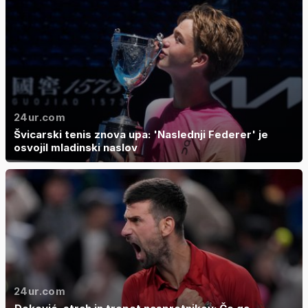
24ur.com
Švicarski tenis znova upa: 'Naslednji Federer' je
osvojil mladinski naslov
24ur.com