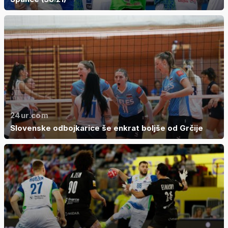
24ur.com
Slovenske odbojkarice še enkrat boljše od Grčije