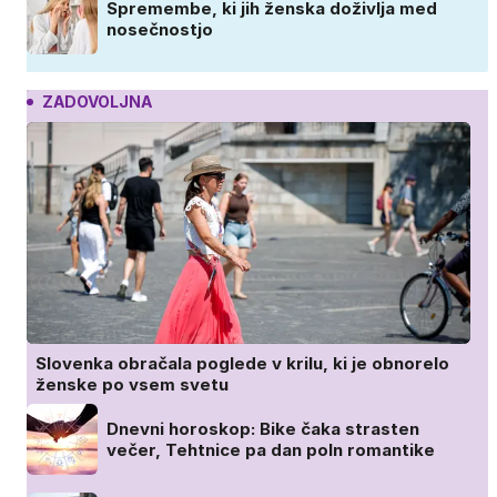
Spremembe, ki jih ženska doživlja med
nosečnostjo
ZADOVOLJNA
Slovenka obračala poglede v krilu, ki je obnorelo
ženske po vsem svetu
Dnevni horoskop: Bike čaka strasten
večer, Tehtnice pa dan poln romantike