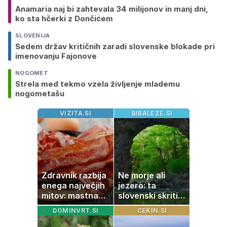
Anamaria naj bi zahtevala 34 milijonov in manj dni,
ko sta hčerki z Dončićem
SLOVENIJA
Sedem držav kritičnih zaradi slovenske blokade pri
imenovanju Fajonove
NOGOMET
Strela med tekmo vzela življenje mlademu
nogometašu
VIZITA.SI
BIBALEZE.SI
Zdravnik razbija
Ne morje ali
enega največjih
jezero: ta
mitov: mastna
slovenski skriti
jetra ne
raj je kot
DOMINVRT.SI
CEKIN.SI
nastanejo zaradi
ustvarjen za
slanine, temveč
družinski izlet