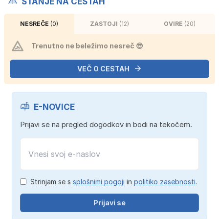
STANJE NA CESTAH
NESREČE
(0)
ZASTOJI
(12)
OVIRE
(20)
Trenutno ne beležimo nesreč 😎
VEČ O CESTAH
E-NOVICE
Prijavi se na pregled dogodkov in bodi na tekočem.
Strinjam se s
splošnimi pogoji
in
politiko zasebnosti
.
Prijavi se