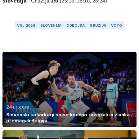
Slovenija
- Gruzija
3:0
(25:16, 25:10, 26:24)
VNL 2026
SLOVENIJA
ODBOJKA
GRUZIJA
VOYO
24ur.com
Slovenski košarkarji so se končno razigrali in zlahka
premagali Belgijo