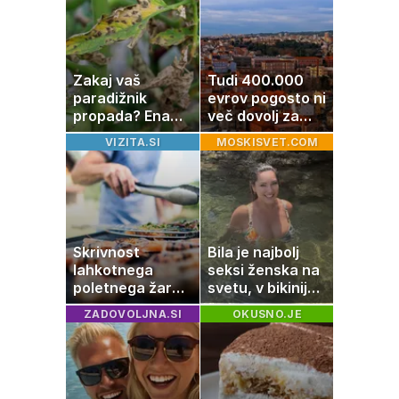
zaradi živila, ki
ga imamo vsi
radi
Zakaj vaš
Tudi 400.000
paradižnik
evrov pogosto ni
propada? Ena
več dovolj za
napaka lahko
nakup
VIZITA.SI
MOSKISVET.COM
uniči rastline –
stanovanja
tako jih rešite
Skrivnost
Bila je najbolj
lahkotnega
seksi ženska na
poletnega žara,
svetu, v bikiniju
po katerem ne
znova navdušila
ZADOVOLJNA.SI
OKUSNO.JE
boste
potrebovali
popoldanskega
spanca