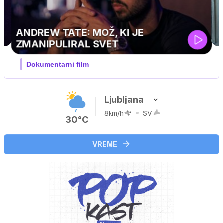
UEFA SUPERPOKAL
V živo na VOYO: sreda ob 20.30
Ljubljana
8km/h
SV
30°C
VREME