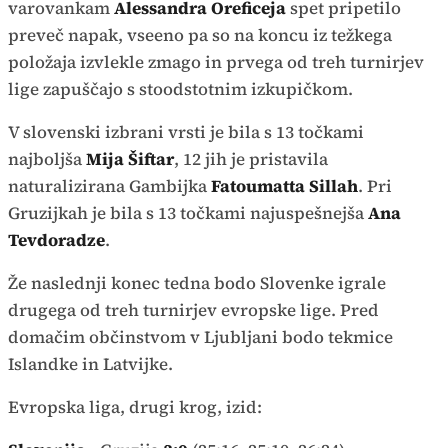
varovankam
Alessandra Oreficeja
spet pripetilo
preveč napak, vseeno pa so na koncu iz težkega
položaja izvlekle zmago in prvega od treh turnirjev
lige zapuščajo s stoodstotnim izkupičkom.
V slovenski izbrani vrsti je bila s 13 točkami
najboljša
Mija Šiftar
, 12 jih je pristavila
naturalizirana Gambijka
Fatoumatta Sillah
. Pri
Gruzijkah je bila s 13 točkami najuspešnejša
Ana
Tevdoradze
.
Že naslednji konec tedna bodo Slovenke igrale
drugega od treh turnirjev evropske lige. Pred
domačim občinstvom v Ljubljani bodo tekmice
Islandke in Latvijke.
Evropska liga, drugi krog, izid: