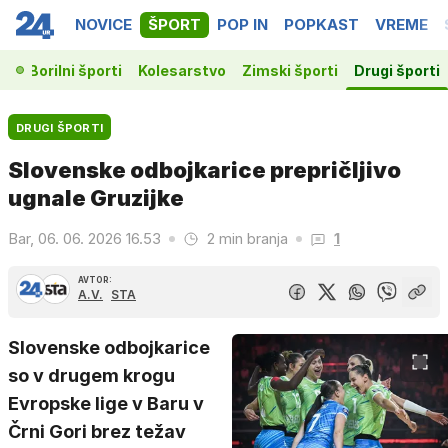
NOVICE
ŠPORT
POP IN
POPKAST
VREME
ka
Borilni športi
Kolesarstvo
Zimski športi
Drugi športi
DRUGI ŠPORTI
Slovenske odbojkarice prepričljivo
ugnale Gruzijke
Bar, 06. 06. 2026 16.53
2 min branja
1
AVTOR:
A.V.
STA
Slovenske odbojkarice
so v drugem krogu
Evropske lige v Baru v
Črni Gori brez težav