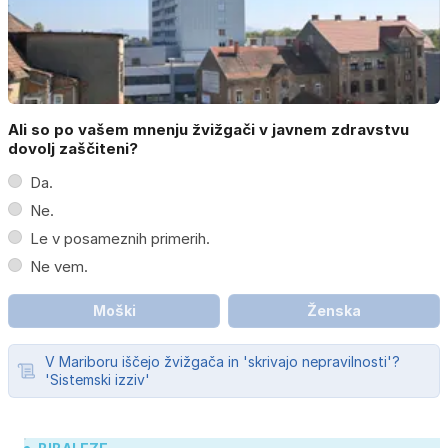
Ali so po vašem mnenju žvižgači v javnem zdravstvu
dovolj zaščiteni?
Da.
Ne.
Le v posameznih primerih.
Ne vem.
Moški
Ženska
V Mariboru iščejo žvižgača in 'skrivajo nepravilnosti'?
'Sistemski izziv'