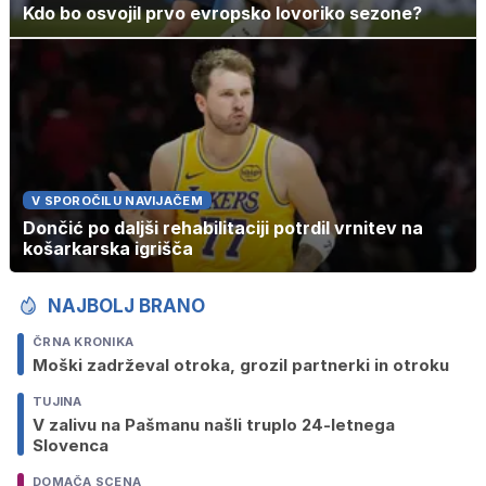
Kdo bo osvojil prvo evropsko lovoriko sezone?
V SPOROČILU NAVIJAČEM
Dončić po daljši rehabilitaciji potrdil vrnitev na
košarkarska igrišča
NAJBOLJ BRANO
ČRNA KRONIKA
Moški zadrževal otroka, grozil partnerki in otroku
TUJINA
V zalivu na Pašmanu našli truplo 24-letnega
Slovenca
DOMAČA SCENA