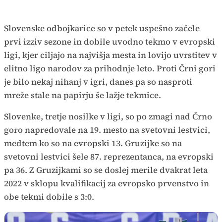
Slovenske odbojkarice so v petek uspešno začele
prvi izziv sezone in dobile uvodno tekmo v evropski
ligi, kjer ciljajo na najvišja mesta in lovijo uvrstitev v
elitno ligo narodov za prihodnje leto. Proti Črni gori
je bilo nekaj nihanj v igri, danes pa so nasproti
mreže stale na papirju še lažje tekmice.
Slovenke, tretje nosilke v ligi, so po zmagi nad Črno
goro napredovale na 19. mesto na svetovni lestvici,
medtem ko so na evropski 13. Gruzijke so na
svetovni lestvici šele 87. reprezentanca, na evropski
pa 36. Z Gruzijkami so se doslej merile dvakrat leta
2022 v sklopu kvalifikacij za evropsko prvenstvo in
obe tekmi dobile s 3:0.