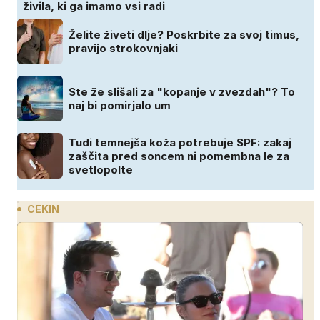
živila, ki ga imamo vsi radi
Želite živeti dlje? Poskrbite za svoj timus,
pravijo strokovnjaki
Ste že slišali za "kopanje v zvezdah"? To
naj bi pomirjalo um
Tudi temnejša koža potrebuje SPF: zakaj
zaščita pred soncem ni pomembna le za
svetlopolte
CEKIN