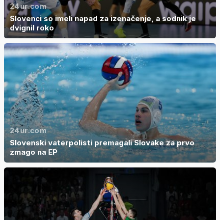
24ur.com
Slovenci so imeli napad za izenačenje, a sodnik je
dvignil roko
24ur.com
Slovenski vaterpolisti premagali Slovake za prvo
zmago na EP