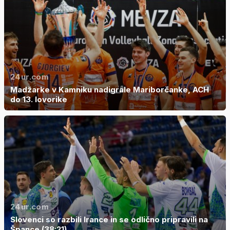
24ur.com
Madžarke v Kamniku nadigrale Mariborčanke, ACH
do 13. lovorike
24ur.com
Slovenci so razbili Irance in se odlično pripravili na
Špance (38:21)