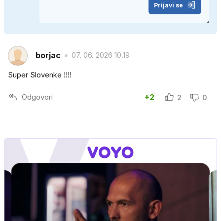
Prijavi se
borjac
07. 06. 2026 10.19
Super Slovenke !!!!
Odgovori
+2
2
0