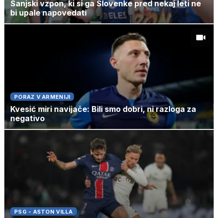
Sanjski vzpon, ki si ga Slovenke pred nekaj leti ne
bi upale napovedati
PORAZ V ARMENIJI
Kvesić miri navijače: Bili smo dobri, ni razloga za
negativo
PSG - ASTON VILLA