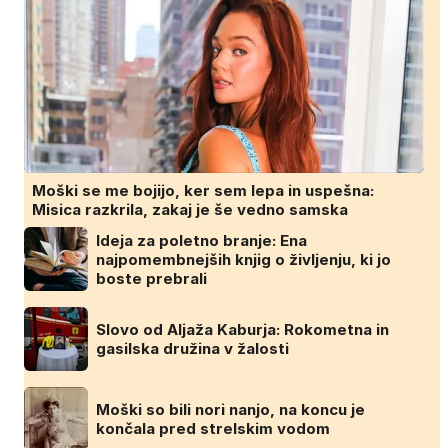
Moški se me bojijo, ker sem lepa in uspešna:
Misica razkrila, zakaj je še vedno samska
Ideja za poletno branje: Ena
najpomembnejših knjig o življenju, ki jo
boste prebrali
Slovo od Aljaža Kaburja: Rokometna in
gasilska družina v žalosti
Moški so bili nori nanjo, na koncu je
končala pred strelskim vodom