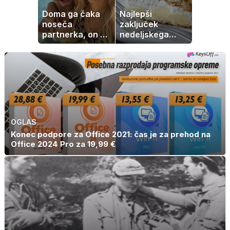
Doma ga čaka
Najlepši
noseča
zaključek
partnerka, on pa
nedeljskega
dopustuje z
kosila: 8 sladic
drugo
brez peke, ki se
jih vsi veselijo
OGLAS
Konec podpore za Office 2021: čas je za prehod na
Office 2024 Pro za 19,99 €