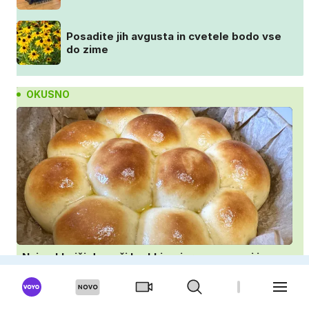
Posadite jih avgusta in cvetele bodo vse
do zime
OKUSNO
Najmehkejši domači kruhki: priprava v ponvi je
trik za popoln rezultat
Klasična panada odpade: tako Italijani