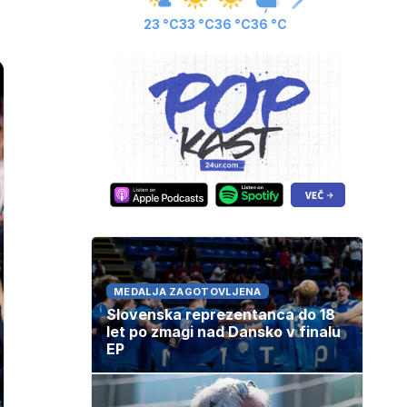
23 °C
33 °C
36 °C
36 °C
MEDALJA ZAGOTOVLJENA
Slovenska reprezentanca do 18
let po zmagi nad Dansko v finalu
EP