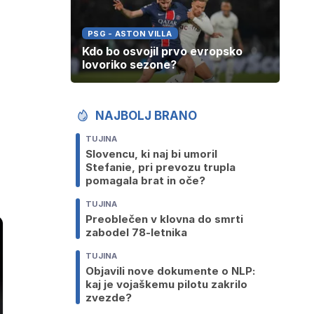
PSG - ASTON VILLA
Kdo bo osvojil prvo evropsko
lovoriko sezone?
NAJBOLJ BRANO
TUJINA
Slovencu, ki naj bi umoril
Stefanie, pri prevozu trupla
pomagala brat in oče?
TUJINA
Preoblečen v klovna do smrti
zabodel 78-letnika
TUJINA
Objavili nove dokumente o NLP:
kaj je vojaškemu pilotu zakrilo
zvezde?