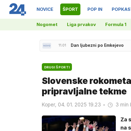
NOVICE
ŠPORT
POP IN
POPKAS
Nogomet
Liga prvakov
Formula 1
11.01
Dan ljubezni po Emkejevo
DRUGI ŠPORTI
Slovenske rokometaš
pripravljalne tekme
Koper, 04. 01. 2025 19.23
3 min 
Za s
na s