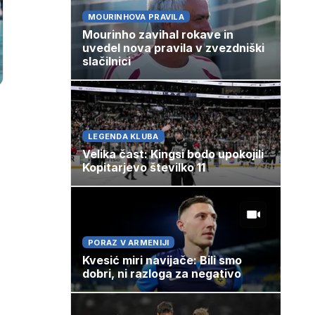
MOURINHOVA PRAVILA
Mourinho zavihal rokave in
uvedel nova pravila v zvezdniški
slačilnici
LEGENDA KLUBA
Velika čast: Kingsi bodo upokojili
Kopitarjevo številko 11
PORAZ V ARMENIJI
Kvesić miri navijače: Bili smo
dobri, ni razloga za negativo