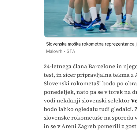
Slovenska moška rokometna reprezentanca je
Malovrh - STA
24-letnega člana Barcelone in njego
test, in sicer pripravljalna tekma z
Slovenski rokometaši bodo po obrač
ponedeljek, nato pa se v torek na dr
vodi nekdanji slovenski selektor
Ve
bodo lahko ogledalu tudi gledalci.
slovenske rokometaše na sporedu v 
in se v Areni Zagreb pomerili z gosti