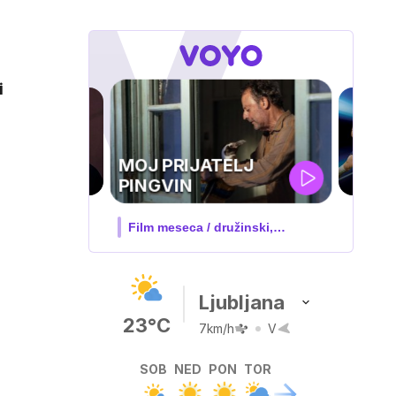
i
r
UEFA
SUPERPOKAL
V živo na VOYO: sreda ob 20.30
Ljubljana
23°C
7km/h
V
SOB
NED
PON
TOR