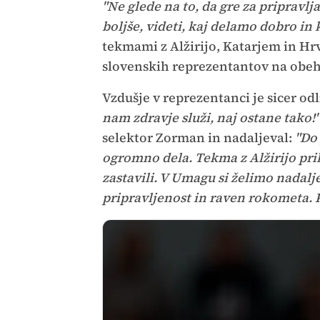
"Ne glede na to, da gre za pripravl
boljše, videti, kaj delamo dobro in 
tekmami z Alžirijo, Katarjem in H
slovenskih reprezentantov na obeh 
Vzdušje v reprezentanci je sicer od
nam zdravje služi, naj ostane tako!"
selektor Zorman in nadaljeval:
"Do 
ogromno dela. Tekma z Alžirijo prih
zastavili. V Umagu si želimo nadalj
pripravljenost in raven rokometa. K