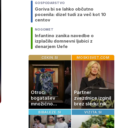
GOSPODARSTVO
Goriva bi se lahko občutno
pocenila: dizel tudi za več kot 10
centov
NOGOMET
Infantino zanika navedbe o
izplačilu domnevni ljubici z
denarjem Uefe
CEKIN.SI
MOSKISVET.COM
Otroci
Partner
bogatašev
zvezdnice izginil
množično
brez sledu: nikoli
prodajajo
ga niso našli,
BIBALEZE.SI
VIZITA.SI
družinske
nato je prišla še
zbirke: raje
ena tragedija
imajo denar kot