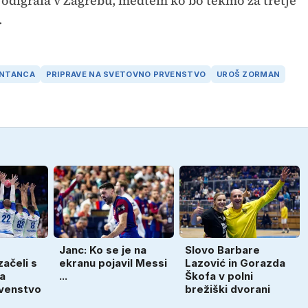
odigrala v Zagrebu, medtem ko bo tekmo za tretje
.
ENTANCA
PRIPRAVE NA SVETOVNO PRVENSTVO
UROŠ ZORMAN
Janc: Ko se je na
Slovo Barbare
ačeli s
ekranu pojavil Messi
Lazović in Gorazda
a
...
Škofa v polni
venstvo
brežiški dvorani