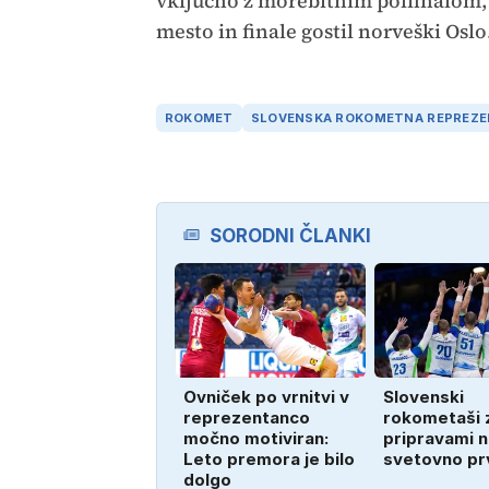
vključno z morebitnim polfinalom, 
mesto in finale gostil norveški Oslo
ROKOMET
SLOVENSKA ROKOMETNA REPREZ
SORODNI ČLANKI
Ovniček po vrnitvi v
Slovenski
reprezentanco
rokometaši z
močno motiviran:
pripravami n
Leto premora je bilo
svetovno pr
dolgo