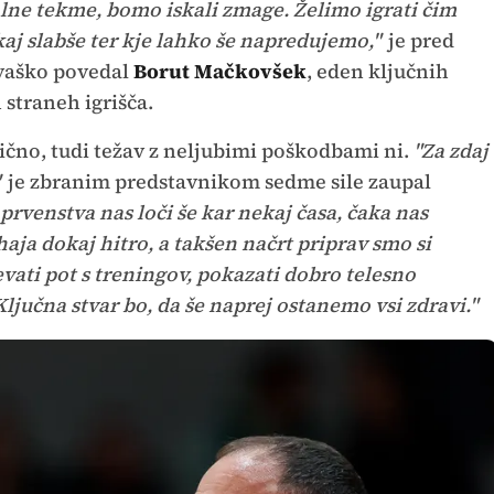
jalne tekme, bomo iskali zmage. Želimo igrati čim
kaj slabše ter kje lahko še napredujemo,"
je pred
rvaško povedal
Borut Mačkovšek
, eden ključnih
straneh igrišča.
lično, tudi težav z neljubimi poškodbami ni.
"Za zdaj
je zbranim predstavnikom sedme sile zaupal
prvenstva nas loči še kar nekaj časa, čaka nas
aja dokaj hitro, a takšen načrt priprav smo si
evati pot s treningov, pokazati dobro telesno
ljučna stvar bo, da še naprej ostanemo vsi zdravi."