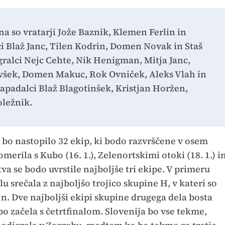
 so vratarji Jože Baznik, Klemen Ferlin in
ci Blaž Janc, Tilen Kodrin, Domen Novak in Staš
igralci Nejc Cehte, Nik Henigman, Mitja Janc,
všek, Domen Makuc, Rok Ovniček, Aleks Vlah in
apadalci Blaž Blagotinšek, Kristjan Horžen,
oležnik.
bo nastopilo 32 ekip, ki bodo razvrščene v osem
merila s Kubo (16. 1.), Zelenortskimi otoki (18. 1.) i
stva se bodo uvrstile najboljše tri ekipe. V primeru
 srečala z najboljšo trojico skupine H, v kateri so
n. Dve najboljši ekipi skupine drugega dela bosta
bo začela s četrtfinalom. Slovenija bo vse tekme,