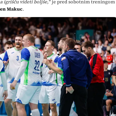
igrišču videti boljše,"
je pred sobotnim treningom
en Makuc
.