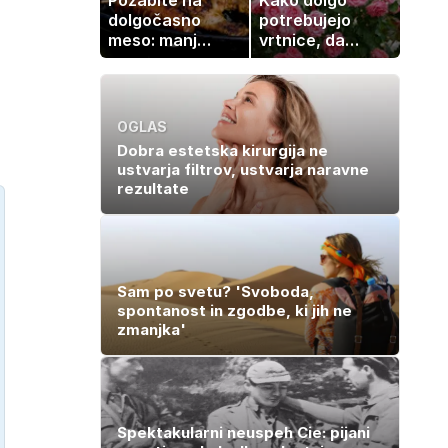
dolgočasno
potrebujejo
meso: manj
vrtnice, da
maščobe, več
zrastejo? Vse o
svežine
rasti, cvetenju
in negi vrtnic
OGLAS
Dobra estetska kirurgija ne
ustvarja filtrov, ustvarja naravne
rezultate
Sam po svetu? 'Svoboda,
spontanost in zgodbe, ki jih ne
zmanjka'
Spektakularni neuspeh Cie: pijani