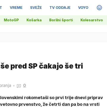
T
VREME
SVEŽE
TV ODDAJE
VOYO
MAGA
MotoGP
Košarka
Borilni športi
Kolesarstvo
e pred SP čakajo še tri
branja
0
lovenskimi rokometaši so prvi trije dnevi priprav
vetovno prvenstvo, že četrti dan pa bo na vrsti