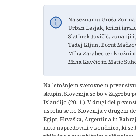
Na seznamu Uroša Zormana
Urban Lesjak, krilni igral
Slatinek Jovičič, zunanji 
Tadej Kljun, Borut Mačko
Miha Zarabec ter krožni n
Miha Kavčič in Matic Suh
Na letošnjem svetovnem prvenstvu 
skupin. Slovenija se bo v Zagrebu po
Islandijo (20. 1.). V drugi del prven
uspeha se bo Slovenija v drugem delu
Egipt, Hrvaška, Argentina in Bahraj
nato napredovali v končnico, ki se 