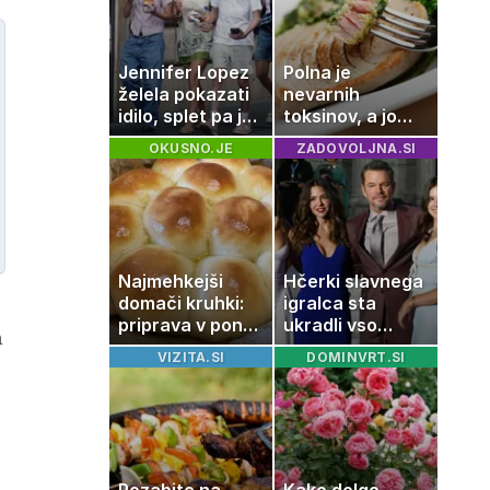
umetnine
Jennifer Lopez
Polna je
želela pokazati
nevarnih
idilo, splet pa je
toksinov, a jo
razburila ena
imamo vsi radi:
OKUSNO.JE
ZADOVOLJNA.SI
stvar
to je najbolj
nezdrava riba, ki
jo mnogi redno
uživajo
Najmehkejši
Hčerki slavnega
domači kruhki:
igralca sta
priprava v ponvi
ukradli vso
n
je trik za popoln
pozornost
VIZITA.SI
DOMINVRT.SI
rezultat
Pozabite na
Kako dolgo