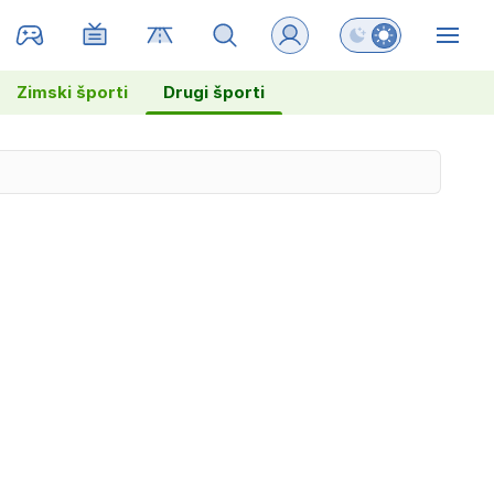
Preklopi barvni na
ZIN
Zimski športi
Drugi športi