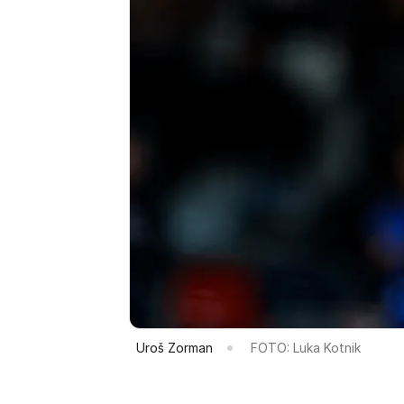
Uroš Zorman
FOTO: Luka Kotnik