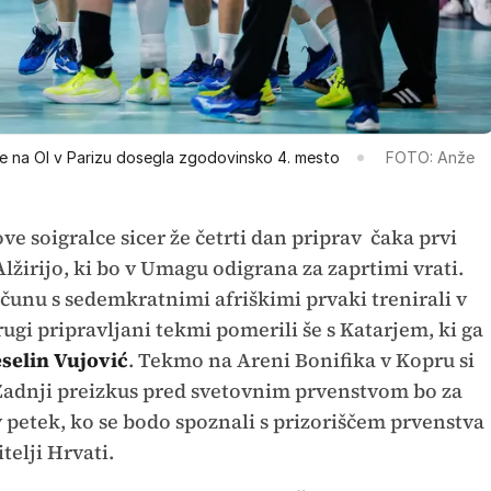
 na OI v Parizu dosegla zgodovinsko 4. mesto
FOTO: Anže
ve soigralce sicer že četrti dan priprav čaka prvi
 Alžirijo, ki bo v Umagu odigrana za zaprtimi vrati.
unu s sedemkratnimi afriškimi prvaki trenirali v
ugi pripravljani tekmi pomerili še s Katarjem, ki ga
selin Vujović
. Tekmo na Areni Bonifika v Kopru si
 Zadnji preizkus pred svetovnim prvenstvom bo za
petek, ko se bodo spoznali s prizoriščem prvenstva
telji Hrvati.