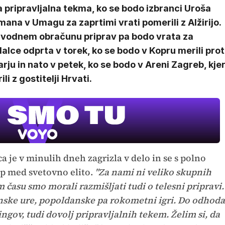
 pripravljalna tekma, ko se bodo izbranci Uroša
ana v Umagu za zaprtimi vrati pomerili z Alžirijo.
uvodnem obračunu priprav pa bodo vrata za
alce odprta v torek, ko se bodo v Kopru merili prot
rju in nato v petek, ko se bodo v Areni Zagreb, kje
i z gostitelji Hrvati.
je v minulih dneh zagrizla v delo in se s polno
op med svetovno elito.
"Za nami ni veliko skupnih
času smo morali razmišljati tudi o telesni pripravi.
nske ure, popoldanske pa rokometni igri. Do odhoda
ngov, tudi dovolj pripravljalnih tekem. Želim si, da