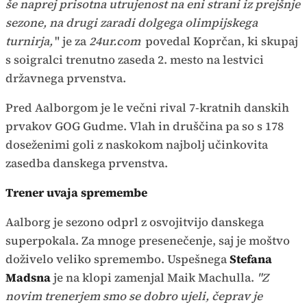
še naprej prisotna utrujenost na eni strani iz prejšnje
sezone, na drugi zaradi dolgega olimpijskega
turnirja,
" je za
24ur.com
povedal Koprčan, ki skupaj
s soigralci trenutno zaseda 2. mesto na lestvici
državnega prvenstva.
Pred Aalborgom je le večni rival 7-kratnih danskih
prvakov GOG Gudme. Vlah in druščina pa so s 178
doseženimi goli z naskokom najbolj učinkovita
zasedba danskega prvenstva.
Trener uvaja spremembe
Aalborg je sezono odprl z osvojitvijo danskega
superpokala. Za mnoge presenečenje, saj je moštvo
doživelo veliko spremembo. Uspešnega
Stefana
Madsna
je na klopi zamenjal Maik Machulla.
"Z
novim trenerjem smo se dobro ujeli, čeprav je