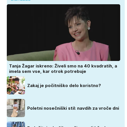
Tanja Žagar iskreno: Živeli smo na 40 kvadratih, a
imela sem vse, kar otrok potrebuje
Zakaj je počitniško delo koristno?
Poletni nosečniški stil: navdih za vroče dni