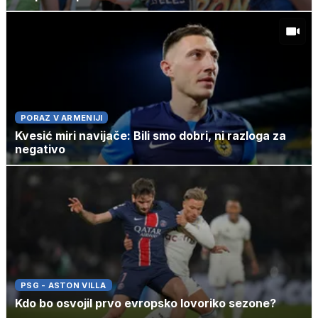
PORAZ V ARMENIJI
Kvesić miri navijače: Bili smo dobri, ni razloga za
negativo
PSG - ASTON VILLA
Kdo bo osvojil prvo evropsko lovoriko sezone?