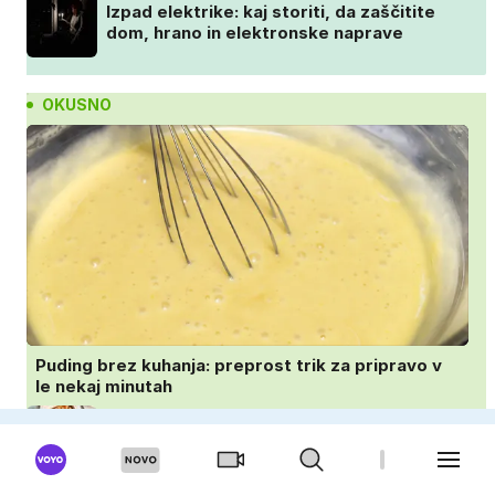
Izpad elektrike: kaj storiti, da zaščitite
dom, hrano in elektronske naprave
OKUSNO
Puding brez kuhanja: preprost trik za pripravo v
le nekaj minutah
Hitra pita brez testa: vse sestavine samo
zmešate in pečica opravi ostalo