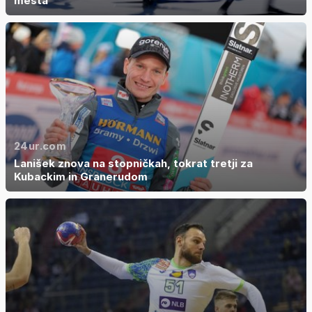
mesta
24ur.com
Lanišek znova na stopničkah, tokrat tretji za
Kubackim in Granerudom