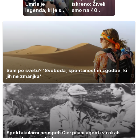
Umrla je
iskreno: Živeli
legenda, ki je s
smo na 40
svojimi pesmimi
kvadratih, a
zaznamovala
imela sem vse,
Italijo
kar otrok
potrebuje
Sam po svetu? 'Svoboda, spontanost in zgodbe, ki
jih ne zmanjka'
Spektakularni neuspeh Cie: pijani agenti v rokah