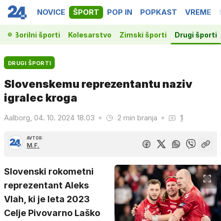
NOVICE
ŠPORT
POP IN
POPKAST
VREME
ka
Borilni športi
Kolesarstvo
Zimski športi
Drugi športi
DRUGI ŠPORTI
Slovenskemu reprezentantu naziv
igralec kroga
Aalborg, 04. 10. 2024 18.03
2 min branja
1
AVTOR:
M.F.
Slovenski rokometni
reprezentant Aleks
Vlah, ki je leta 2023
Celje Pivovarno Laško