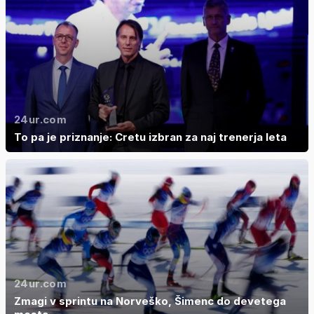
24ur.com
To pa je priznanje: Cretu izbran za naj trenerja leta
24ur.com
Zmagi v sprintu na Norveško, Šimenc do devetega