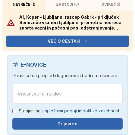
NESREČE
(1)
ZASTOJI
(6)
OVIRE
(16)
A1, Koper - Ljubljana, razcep Gabrk - priključek
Senožeče v smeri Ljubljane, prometna nesreča,
zaprta vozni in počasni pas, odstranjevanje
posledic gorečega vozila.
VEČ O CESTAH
E-NOVICE
Prijavi se na pregled dogodkov in bodi na tekočem.
Strinjam se s
splošnimi pogoji
in
politiko zasebnosti
.
Prijavi se