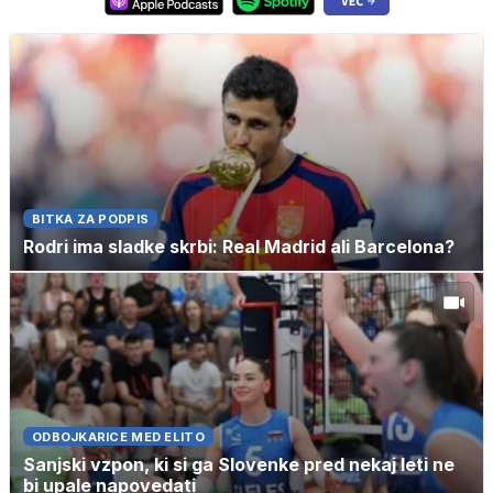
BITKA ZA PODPIS
Rodri ima sladke skrbi: Real Madrid ali Barcelona?
ODBOJKARICE MED ELITO
Sanjski vzpon, ki si ga Slovenke pred nekaj leti ne
bi upale napovedati