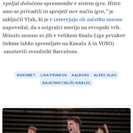
vpeljal določene spremembe v sistem igre. Hitro
smo se privadili in sprejeli nov način igre,
" je
zaključil Vlah, ki je
v intervjuju ob začetku sezone
napovedal, da s soigralci merijo na evropski vrh.
Minulo sezono so jih v velikem finalu Lige prvakov
(tekme lahko spremljate na Kanalu A in VOYO)
zaustavili zvezdniki Barcelone.
ROKOMET
LIGA PRVAKOV
AALBORG
ALEKS VLAH
NAJKORISTNEJŠI IGRALEC