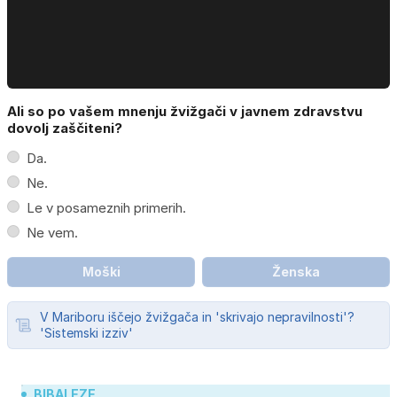
Ali so po vašem mnenju žvižgači v javnem zdravstvu
dovolj zaščiteni?
Da.
Ne.
Le v posameznih primerih.
Ne vem.
Moški
Ženska
V Mariboru iščejo žvižgača in 'skrivajo nepravilnosti'?
'Sistemski izziv'
BIBALEZE