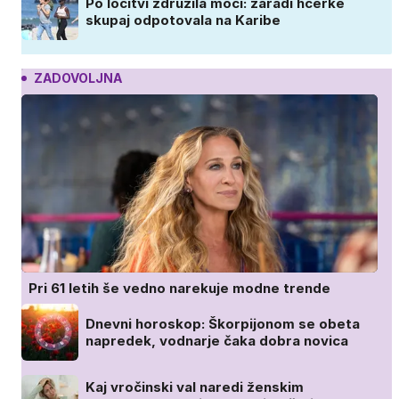
Po ločitvi združila moči: zaradi hčerke
skupaj odpotovala na Karibe
ZADOVOLJNA
Pri 61 letih še vedno narekuje modne trende
Dnevni horoskop: Škorpijonom se obeta
napredek, vodnarje čaka dobra novica
Kaj vročinski val naredi ženskim