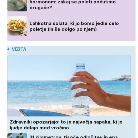
hormonom: zakaj se poleti počutimo
drugače?
Lahkotna solata, ki jo bomo jedle celo
poletje (in še dolgo po njem)
VIZITA
Zdravniki opozarjajo: to je največja napaka, ki jo
ljudje delajo med vročino
21 kilometrov, tisoče odločitev in ena