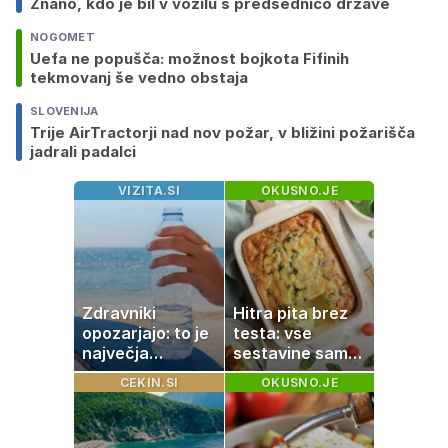
Znano, kdo je bil v vozilu s predsednico države
NOGOMET
Uefa ne popušča: možnost bojkota Fifinih
tekmovanj še vedno obstaja
SLOVENIJA
Trije AirTractorji nad nov požar, v bližini požarišča
jadrali padalci
VIZITA.SI
OKUSNO.JE
Zdravniki
Hitra pita brez
opozarjajo: to je
testa: vse
največja
sestavine samo
napaka, ki jo
zmešate in
CEKIN.SI
OKUSNO.JE
ljudje delajo med
pečica opravi
vročino
ostalo