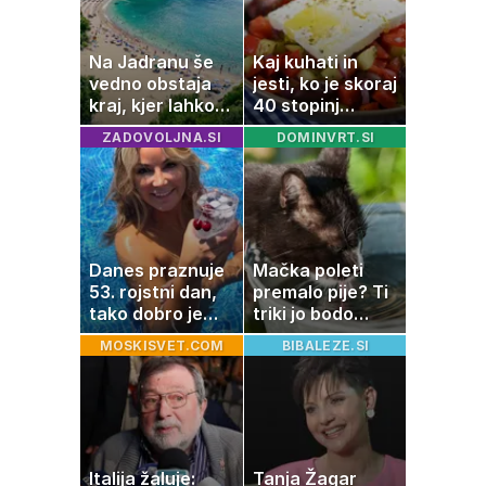
Na Jadranu še
Kaj kuhati in
vedno obstaja
jesti, ko je skoraj
kraj, kjer lahko
40 stopinj
dopustujete
Celzija: 5 kosil
ZADOVOLJNA.SI
DOMINVRT.SI
poceni:
brez prižiganja
nastanitev že od
pečice
10 evrov, kosilo
za pet evrov
Danes praznuje
Mačka poleti
53. rojstni dan,
premalo pije? Ti
tako dobro je
triki jo bodo
videti znana
spodbudili, da
MOSKISVET.COM
BIBALEZE.SI
Slovenka
zaužije več vode
Italija žaluje:
Tanja Žagar