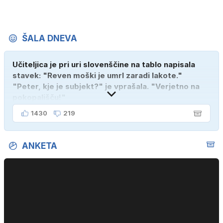
ŠALA DNEVA
Učiteljica je pri uri slovenščine na tablo napisala
stavek: "Reven moški je umrl zaradi lakote."
"Peter, kje je subjekt?" je vprašala. "Verjetno na
pokopališču!"
1430
219
ANKETA