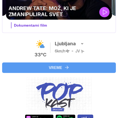
Ljubljana
6km/h
JV
33°C
VREME