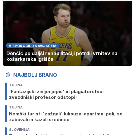
V SPOROČILU NAVIJAČEM
Dončić po daljši rehabilitaciji potrdil vrnitev na
košarkarska igrišča
NAJBOLJ BRANO
TUJINA
'Fantazijski življenjepis' in plagiatorstvo:
zvezdniški profesor odstopil
TUJINA
Nemški turisti 'zažgali' luksuzni apartma: peli, se
zabavali in kazali sredinec
SLOVENIJA