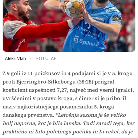
Aleks Vlah
FOTO: AP
Z 9 goli iz 11 poizkusov in 4 podajami si je v 5. krogu
proti Bjerringbro-Silkeborgu (38:28) priigral
koeficient uspešnosti 7,27, največ med vsemi igralci,
uvrščenimi v postavo kroga, s čimer si je priboril
naziv najkoristnejšega posameznika 5. kroga
danskega prvenstva.
"Letošnja sezona je še veliko
bolj naporna, kot je bila lanska. Tudi zaradi tega, ker
praktično ni bilo poletnega počitka in bi rekel, da je