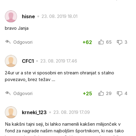
hisne
23. 08. 2019 18.01
bravo Janja
Odgovori
+62
65
3
CFC1
23. 08. 2019 17.46
24ur ur a ste vi sposobni en stream ohranjat s stalno
povezavo, brez težav ...
Odgovori
+25
29
4
krneki_123
23. 08. 2019 17.09
Na kakšni tajni seji, bi lahko namenili kakšen milijonček v
fond za nagrade našim najboljšim športnikom, ki nas tako