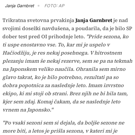
Janja Garnbret
FOTO: AP
Trikratna svetovna prvakinja
Janja Garnbret
je nad
svojimi dosežki navdušena, a poudarila, da je bilo SP
dober test pred OI prihodnje leto.
"Pride sezona, ko
ti uspe enostavno vse. To, kar mi je uspelo v
Hačiodžiju, je res nekaj posebnega. V hitrostnem
plezanju imam še nekaj rezerve, sem se pa na tekmah
na Japonskem veliko naučila. Ohranila sem mirno
glavo takrat, ko je bilo potrebno, rezultati pa so
dobra popotnica za naslednje leto. Imam izvrstno
ekipo, ki mi stoji ob strani. Brez njih ne bi bila tam,
kjer sem zdaj. Komaj čakam, da se naslednje leto
vrnem na Japonsko."
"Po vsaki sezoni sem si dejala, da boljše sezone ne
more biti, a letos je prišla sezona, v kateri mi je