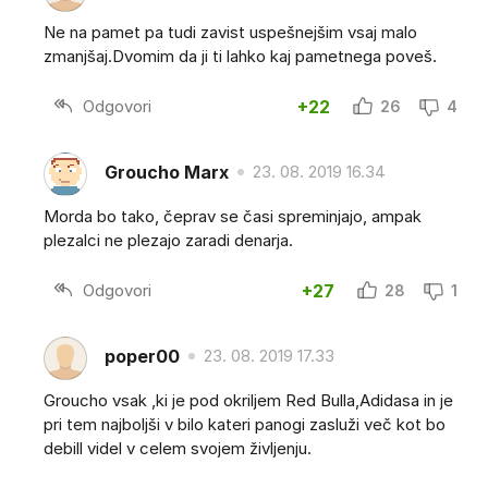
Ne na pamet pa tudi zavist uspešnejšim vsaj malo
zmanjšaj.Dvomim da ji ti lahko kaj pametnega poveš.
Odgovori
+22
26
4
Groucho Marx
23. 08. 2019 16.34
Morda bo tako, čeprav se časi spreminjajo, ampak
plezalci ne plezajo zaradi denarja.
Odgovori
+27
28
1
poper00
23. 08. 2019 17.33
Groucho vsak ,ki je pod okriljem Red Bulla,Adidasa in je
pri tem najboljši v bilo kateri panogi zasluži več kot bo
debill videl v celem svojem življenju.