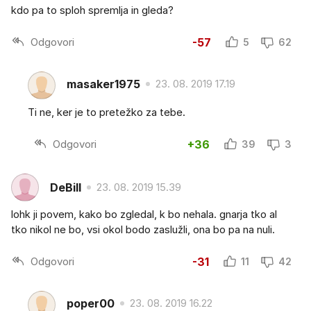
kdo pa to sploh spremlja in gleda?
Odgovori
-57
5
62
masaker1975
23. 08. 2019 17.19
Ti ne, ker je to pretežko za tebe.
Odgovori
+36
39
3
DeBill
23. 08. 2019 15.39
lohk ji povem, kako bo zgledal, k bo nehala. gnarja tko al
tko nikol ne bo, vsi okol bodo zaslužli, ona bo pa na nuli.
Odgovori
-31
11
42
poper00
23. 08. 2019 16.22