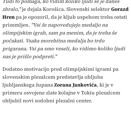
Tudi to pomaga, ko vidim koliko ljudi se je danes
zbralo,"
je dejala Korošica. Slovenski selektor
Gorazd
Hren
pa je opozoril, da je kljub uspehom treba ostati
prizemljen.
"Vsi že napovedujejo medaljo na
olimpijskim igrah, sam pa menim, da je treba še
počakati. Vsaka morebitna medalja bo trdo
prigarana. Vsi pa smo veseli, ko vidimo koliko ljudi
nas je prišlo podpreti."
Dodatno motivacijo pred olimpijskimi igrami pa
slovenskim plezalcem predstavlja obljuba
ljubljanskega župana
Zorana Jankovića
, ki je v
primeru osvojene zlate kolajne v Tokiu plezalcem
obljubil novi sodobni plezalni center.