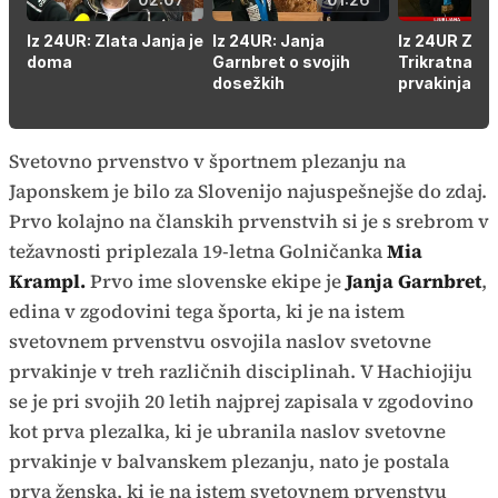
Iz 24UR: Zlata Janja je
Iz 24UR: Janja
Iz 24UR ZVE
doma
Garnbret o svojih
Trikratna s
dosežkih
prvakinja je
Svetovno prvenstvo v športnem plezanju na
Japonskem je bilo za Slovenijo najuspešnejše do zdaj.
Prvo kolajno na članskih prvenstvih si je s srebrom v
težavnosti priplezala 19-letna Golničanka
Mia
Krampl.
Prvo ime slovenske ekipe je
Janja Garnbret
,
edina v zgodovini tega športa, ki je na istem
svetovnem prvenstvu osvojila naslov svetovne
prvakinje v treh različnih disciplinah. V Hachiojiju
se je pri svojih 20 letih najprej zapisala v zgodovino
kot prva plezalka, ki je ubranila naslov svetovne
prvakinje v balvanskem plezanju, nato je postala
prva ženska, ki je na istem svetovnem prvenstvu