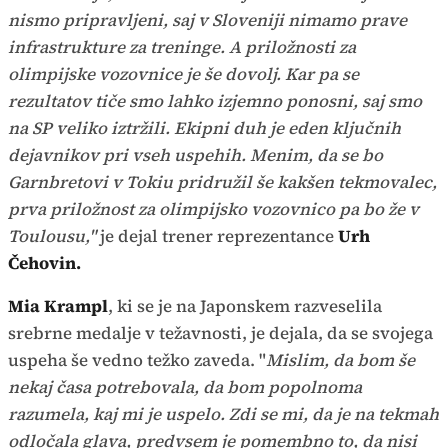
nismo pripravljeni, saj v Sloveniji nimamo prave
infrastrukture za treninge. A priložnosti za
olimpijske vozovnice je še dovolj. Kar pa se
rezultatov tiče smo lahko izjemno ponosni, saj smo
na SP veliko iztržili. Ekipni duh je eden ključnih
dejavnikov pri vseh uspehih. Menim, da se bo
Garnbretovi v Tokiu pridružil še kakšen tekmovalec,
prva priložnost za olimpijsko vozovnico pa bo že v
Toulousu,"
je dejal trener reprezentance
Urh
Čehovin.
Mia Krampl
, ki se je na Japonskem razveselila
srebrne medalje v težavnosti, je dejala, da se svojega
uspeha še vedno težko zaveda. "
Mislim, da bom še
nekaj časa potrebovala, da bom popolnoma
razumela, kaj mi je uspelo. Zdi se mi, da je na tekmah
odločala glava, predvsem je pomembno to, da nisi