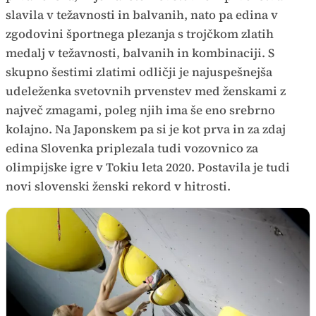
slavila v težavnosti in balvanih, nato pa edina v
zgodovini športnega plezanja s trojčkom zlatih
medalj v težavnosti, balvanih in kombinaciji. S
skupno šestimi zlatimi odličji je najuspešnejša
udeleženka svetovnih prvenstev med ženskami z
največ zmagami, poleg njih ima še eno srebrno
kolajno. Na Japonskem pa si je kot prva in za zdaj
edina Slovenka priplezala tudi vozovnico za
olimpijske igre v Tokiu leta 2020. Postavila je tudi
novi slovenski ženski rekord v hitrosti.