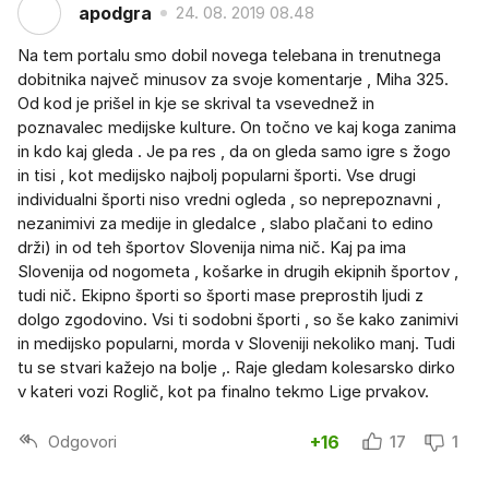
apodgra
24. 08. 2019 08.48
Na tem portalu smo dobil novega telebana in trenutnega
dobitnika največ minusov za svoje komentarje , Miha 325.
Od kod je prišel in kje se skrival ta vsevednež in
poznavalec medijske kulture. On točno ve kaj koga zanima
in kdo kaj gleda . Je pa res , da on gleda samo igre s žogo
in tisi , kot medijsko najbolj popularni športi. Vse drugi
individualni športi niso vredni ogleda , so neprepoznavni ,
nezanimivi za medije in gledalce , slabo plačani to edino
drži) in od teh športov Slovenija nima nič. Kaj pa ima
Slovenija od nogometa , košarke in drugih ekipnih športov ,
tudi nič. Ekipno športi so športi mase preprostih ljudi z
dolgo zgodovino. Vsi ti sodobni športi , so še kako zanimivi
in medijsko popularni, morda v Sloveniji nekoliko manj. Tudi
tu se stvari kažejo na bolje ,. Raje gledam kolesarsko dirko
v kateri vozi Roglič, kot pa finalno tekmo Lige prvakov.
Odgovori
+16
17
1