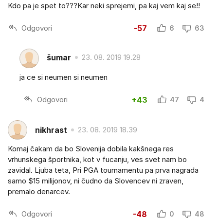
Kdo pa je spet to???Kar neki sprejemi, pa kaj vem kaj se!!
Odgovori
-57
6
63
šumar
23. 08. 2019 19.28
ja ce si neumen si neumen
Odgovori
+43
47
4
nikhrast
23. 08. 2019 18.39
Komaj čakam da bo Slovenija dobila kakšnega res
vrhunskega športnika, kot v fucanju, ves svet nam bo
zavidal. Ljuba teta, Pri PGA tournamentu pa prva nagrada
samo $15 milijonov, ni čudno da Slovencev ni zraven,
premalo denarcev.
Odgovori
-48
0
48