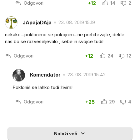
Odgovori
+12
14
2
JApajaDAja
23. 08. 2019 15.19
nekako...poklonimo se pokojnim...ne prehitevajte, dekle
nas bo še razveseljevalo , sebe in svojce tudi!
Odgovori
+12
24
12
Komendator
23. 08. 2019 15.42
Pokloniš se lahko tudi živim!
Odgovori
+25
29
4
Naloži več