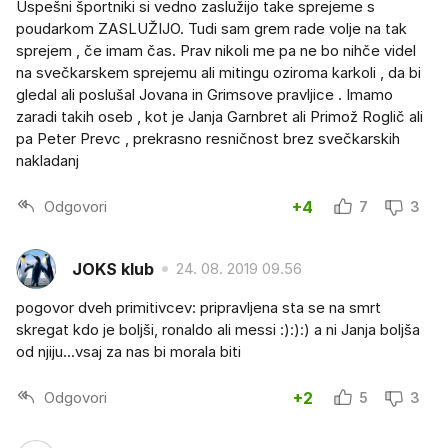
Uspešni športniki si vedno zaslužijo take sprejeme s
poudarkom ZASLUŽIJO. Tudi sam grem rade volje na tak
sprejem , če imam čas. Prav nikoli me pa ne bo nihče videl
na svečkarskem sprejemu ali mitingu oziroma karkoli , da bi
gledal ali poslušal Jovana in Grimsove pravljice . Imamo
zaradi takih oseb , kot je Janja Garnbret ali Primož Roglič ali
pa Peter Prevc , prekrasno resničnost brez svečkarskih
nakladanj
Odgovori
+4
7
3
JOKS klub
24. 08. 2019 09.56
pogovor dveh primitivcev: pripravljena sta se na smrt
skregat kdo je boljši, ronaldo ali messi :):):) a ni Janja boljša
od njiju...vsaj za nas bi morala biti
Odgovori
+2
5
3