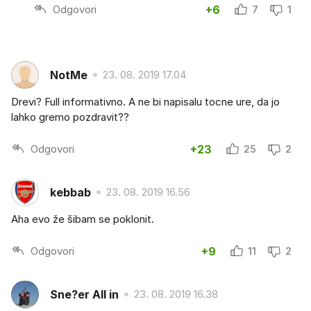
Odgovori
+6
7
1
NotMe
23. 08. 2019 17.04
Drevi? Full informativno. A ne bi napisalu tocne ure, da jo
lahko gremo pozdravit??
Odgovori
+23
25
2
kebbab
23. 08. 2019 16.56
Aha evo že šibam se poklonit.
Odgovori
+9
11
2
Sne?er All in
23. 08. 2019 16.38