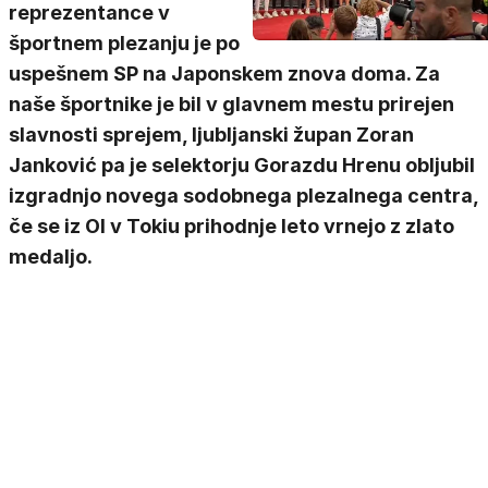
reprezentance v
športnem plezanju je po
uspešnem SP na Japonskem znova doma. Za
naše športnike je bil v glavnem mestu prirejen
slavnosti sprejem, ljubljanski župan Zoran
Janković pa je selektorju Gorazdu Hrenu obljubil
izgradnjo novega sodobnega plezalnega centra,
če se iz OI v Tokiu prihodnje leto vrnejo z zlato
medaljo.