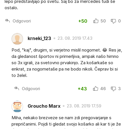
lepo predstavljajo po svetu. Saj bo za mercedes tudi še
ostalo.
Odgovori
+50
50
0
krneki_123
23. 08. 2019 17.43
Pod, "kaj", drugim, si verjetno mislil nogomet. 😂 Res je,
da gledanost športov ni primerljiva, ampak našo himno
so 3x igrali, za svetovno prvakinjo. Za košarkaše so
enkrat, za nogometaše pa ne bodo nikoli. Čeprav bi si
to želel.
Odgovori
+43
46
3
Groucho Marx
23. 08. 2019 17.59
Miha, nekako brezveze se nam zdi pregovarjanje s
prepričanimi. Pojdi ti gledat svojo košarko ali kar ti je že