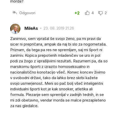
morda?
Odgovori
+2
4
2
MileAs
23. 08. 2019 21.26
Zanimivo, sem vprašal še svojo ženo, pa mi pravi da
sicer ni prepričana, ampak da naj bi slo za nogometaša.
Priznam, da tega pa res ne spremljam, saj mi šport ni
zanimiv. Kopica prepotenih mladeničev se uro in pol
podi za žogo z vprašljivimi rezultati. Razumem pa, da so
marsikomu športi z izrazito homoseksualno in
nacionalistično konotacijo všeč. Konwc koncev živimo
v svobodni državi, tako da lahko brez skrbi kažete
svojo usmerjenost. Meni so pač bolj všeč inteligentni
individualni športi kot je kak snooker, atletika ali
formula. Plezanje sem spremljal v zadnjih tednih, in se
mi zdi obetavno, vendar morda se malce prezapleteno
za nas gledalce.