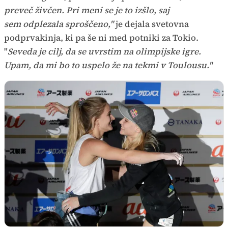
preveč živčen. Pri meni se je to izšlo, saj
sem odplezala sproščeno,"
je dejala svetovna
podprvakinja, ki pa še ni med potniki za Tokio.
"
Seveda je cilj, da se uvrstim na olimpijske igre.
Upam, da mi bo to uspelo že na tekmi v Toulousu."