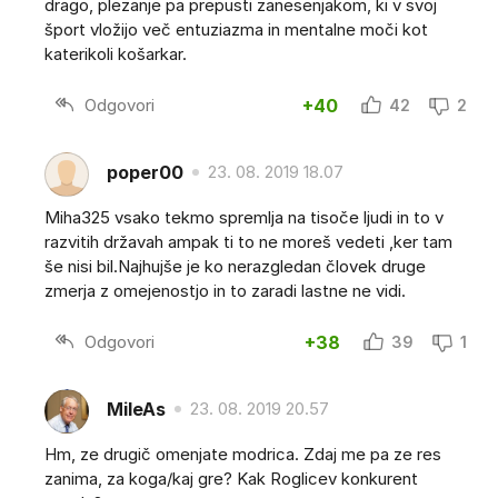
drago, plezanje pa prepusti zanesenjakom, ki v svoj
šport vložijo več entuziazma in mentalne moči kot
katerikoli košarkar.
Odgovori
+40
42
2
poper00
23. 08. 2019 18.07
Miha325 vsako tekmo spremlja na tisoče ljudi in to v
razvitih državah ampak ti to ne moreš vedeti ,ker tam
še nisi bil.Najhujše je ko nerazgledan človek druge
zmerja z omejenostjo in to zaradi lastne ne vidi.
Odgovori
+38
39
1
MileAs
23. 08. 2019 20.57
Hm, ze drugič omenjate modrica. Zdaj me pa ze res
zanima, za koga/kaj gre? Kak Roglicev konkurent