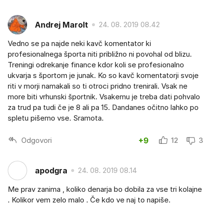
Andrej Marolt
24. 08. 2019 08.42
Vedno se pa najde neki kavč komentator ki
profesionalnega športa niti približno ni povohal od blizu.
Treningi odrekanje finance kdor koli se profesionalno
ukvarja s športom je junak. Ko so kavč komentatorji svoje
riti v morji namakali so ti otroci pridno trenirali. Vsak ne
more biti vrhunski športnik. Vsakemu je treba dati pohvalo
za trud pa tudi če je 8 ali pa 15. Dandanes očitno lahko po
spletu pišemo vse. Sramota.
Odgovori
+9
12
3
apodgra
24. 08. 2019 08.14
Me prav zanima , koliko denarja bo dobila za vse tri kolajne
. Kolikor vem zelo malo . Če kdo ve naj to napiše.