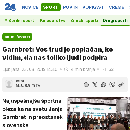
NOVICE
ŠPORT
POP IN
POPKAST
VREME
ka
Borilni športi
Kolesarstvo
Zimski športi
Drugi športi
DRUGI ŠPORTI
Garnbret: Ves trud je poplačan, ko
vidim, da nas toliko ljudi podpira
Ljubljana, 23. 08. 2019 14.40
4 min branja
52
AVTOR:
M.J./R.G./STA
Najuspešnejša športna
plezalka na svetu Janja
Garnbret in preostanek
slovenske