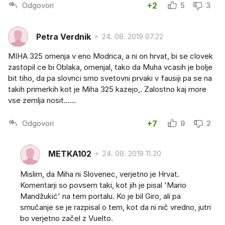
Odgovori
+2
5
3
Petra Verdnik
24. 08. 2019 07.22
MIHA 325 omenja v eno Modrica, a ni on hrvat, bi se clovek
zastopil ce bi Oblaka, omenjal, tako da Muha vcasih je bolje
bit tiho, da pa slovnci smo svetovni prvaki v fausiji pa se na
takih primerkih kot je Miha 325 kazejo,. Zalostno kaj more
vse zemlja nosit......
Odgovori
+7
9
2
METKA102
24. 08. 2019 11.20
Mislim, da Miha ni Slovenec, verjetno je Hrvat.
Komentarji so povsem taki, kot jih je pisal 'Mario
Mandžukić' na tem portalu. Ko je bil Giro, ali pa
smučanje se je razpisal o tem, kot da ni nič vredno, jutri
bo verjetno začel z Vuelto.