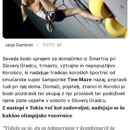
Janja Garnbret
FOTO: AP
Seveda bodo sprejem za domačinko iz Šmartna pri
Slovenj Gradcu, trmasto, vztrajno in nepopustljivo
Korošico, ki nadaljuje tradicijo koroških športnic od
smučarske super šampionke
Tine Maze
nazaj, pripravili
tudi pri njej doma. Domači, prijatelji, znanci in Korošci jo
bodo pozdravili ter skupaj z njo proslavili ter podoživeli
njene zlate uspehe v soboto v Slovenj Gradcu.
Z nastopi v Tokiu več kot zadovoljni, nadejajo se še
kakšne olimpijske vozovnice
"Videlo se je, da za tekmovanje v kombinaciji še