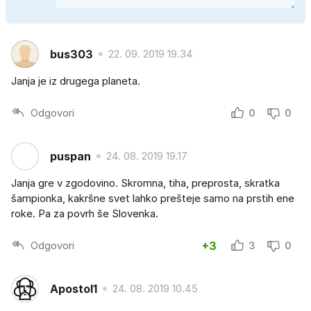
bus303
22. 09. 2019 19.34
Janja je iz drugega planeta.
Odgovori
0
0
puspan
24. 08. 2019 19.17
Janja gre v zgodovino. Skromna, tiha, preprosta, skratka
šampionka, kakršne svet lahko prešteje samo na prstih ene
roke. Pa za povrh še Slovenka.
Odgovori
+3
3
0
Apostol1
24. 08. 2019 10.45